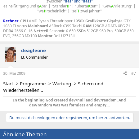
zwischen
"
das
" und "
dass
"
es heißt "gang und g
Ä
be" | "Standar
D
" | "überta
K
ten" | "Gew
Ä
hrleistung" |
"wa
H
rscheinlich" | "sei
T
zwei Jahren"​
Rechner
:
CPU
AMD Ryzen Threadripper 1950X
Grafikkarte
Gigabyte GTX
1080 Ti Aorus
Mainboard
ASRock X399 Taichi
RAM
128GB ADATA XPG Z1
DDR4-2666 CL16
Netzteil
Seasonic X-650
SSDs
512GB 960 Pro, 500GB 850
EVO, 256GB MX100
Monitor
Dell U2713H
deagleone
Lt. Commander
30. Mai 2009
#7
Start -> Programme -> Wartung -> Sichern und
Wiederherstellen...
In the beginning God created dev/null and dev/random. And
dev/random was was formless and empty....​
Du musst dich einloggen oder registrieren, um hier zu antworten.
Ähnliche Themen