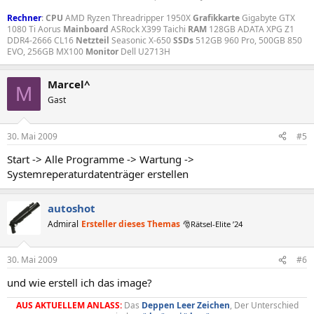
Rechner
:
CPU
AMD Ryzen Threadripper 1950X
Grafikkarte
Gigabyte GTX
1080 Ti Aorus
Mainboard
ASRock X399 Taichi
RAM
128GB ADATA XPG Z1
DDR4-2666 CL16
Netzteil
Seasonic X-650
SSDs
512GB 960 Pro, 500GB 850
EVO, 256GB MX100
Monitor
Dell U2713H
Marcel^
M
Gast
30. Mai 2009
#5
Start -> Alle Programme -> Wartung ->
Systemreperaturdatenträger erstellen
autoshot
Admiral
Ersteller dieses Themas
🎅Rätsel-Elite ’24
30. Mai 2009
#6
und wie erstell ich das image?
AUS AKTUELLEM ANLASS:
Das
Deppen
Leer
Zeichen
, Der Unterschied