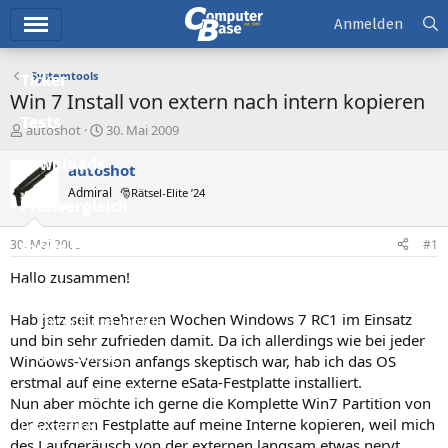
Hauptmenü
Anmelden
Systemtools
Ticker
Win 7 Install von extern nach intern kopieren
Tests
E
E
autoshot
30. Mai 2009
r
r
Downloads
s
s
autoshot
t
t
Admiral
🎅Rätsel-Elite ’24
e
e
Preisvergleich
l
l
l
l
30. Mai 2009
#1
Forum
e
t
r
a
Hallo zusammen!
Aktuelles
m
Hab jetz seit mehreren Wochen Windows 7 RC1 im Einsatz
Empfohlene Inhalte
und bin sehr zufrieden damit. Da ich allerdings wie bei jeder
Neue Beiträge
Windows-Version anfangs skeptisch war, hab ich das OS
erstmal auf eine externe eSata-Festplatte installiert.
Neueste Aktivitäten
Nun aber möchte ich gerne die Komplette Win7 Partition von
der externen Festplatte auf meine Interne kopieren, weil mich
Leserartikel
des Laufgeräusch von der externen langsam etwas nervt.