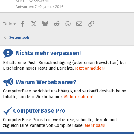
M.B.H.
Windows 10
Antworten
7
9. Januar 2016
Facebook
X (Twitter)
Bluesky
Reddit
WhatsApp
E-Mail
Link
Teilen:
Systemtools
Nichts mehr verpassen!
Erhalte eine Push-Benachrichtigung (oder einen Newsletter) bei
Erscheinen neuer Tests und Berichte:
Jetzt anmelden!
Warum Werbebanner?
ComputerBase berichtet unabhängig und verkauft deshalb keine
Inhalte, sondern Werbebanner.
Mehr erfahren!
ComputerBase Pro
ComputerBase Pro ist die werbefreie, schnelle, flexible und
zugleich faire Variante von ComputerBase.
Mehr dazu!