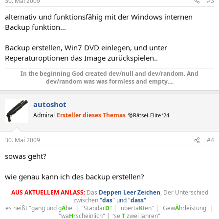
30. Mai 2009
#3
alternativ und funktionsfähig mit der Windows internen
Backup funktion...
Backup erstellen, Win7 DVD einlegen, und unter
Reperaturoptionen das Image zurückspielen..
In the beginning God created dev/null and dev/random. And
dev/random was was formless and empty....​
autoshot
Admiral
Ersteller dieses Themas
🎅Rätsel-Elite ’24
30. Mai 2009
#4
sowas geht?
wie genau kann ich des backup erstellen?
AUS AKTUELLEM ANLASS:
Das
Deppen
Leer
Zeichen
, Der Unterschied
zwischen
"
das
" und "
dass
"
es heißt "gang und g
Ä
be" | "Standar
D
" | "überta
K
ten" | "Gew
Ä
hrleistung" |
"wa
H
rscheinlich" | "sei
T
zwei Jahren"​