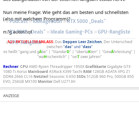
Regeln
Nun meine Frage: Wie geht das am besten und schnellsten
(also mit welchem Programm)?
Podcast
RAMageddon
RTX 5000 „Deals“
mfg autoshot
RX 9000 „Deals“
Ideale Gaming-PCs
GPU-Rangliste
AUS AKTUELLEM ANLASS:
Das
Deppen
Leer
Zeichen
, Der Unterschied
CPU-Rangliste
zwischen
"
das
" und "
dass
"
es heißt "gang und g
Ä
be" | "Standar
D
" | "überta
K
ten" | "Gew
Ä
hrleistung" |
"wa
H
rscheinlich" | "sei
T
zwei Jahren"​
Rechner
:
CPU
AMD Ryzen Threadripper 1950X
Grafikkarte
Gigabyte GTX
1080 Ti Aorus
Mainboard
ASRock X399 Taichi
RAM
128GB ADATA XPG Z1
DDR4-2666 CL16
Netzteil
Seasonic X-650
SSDs
512GB 960 Pro, 500GB 850
EVO, 256GB MX100
Monitor
Dell U2713H