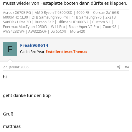
musst wieder von Festaplatte booten dann dürfte es klappen.
Asrock X670E PG | AMD Ryzen 7 9800X3D | 4090 FE | Corsair 2x16GB
6000MHz CL30 | 2TB Samsung 990 Pro | 1TB Samsung 970 | 2x2TB
SanDisk Ultra 3D | Burson 3XP | Hifiman HE1000V2 | Custom 5.1 |
Enermax MaxTytan 1050W | W11 Pro | Razer Viper V2 Pro | Zoom98 |
AW3423DWF | AW3225QF | LG 65CX9 | Mora420
Freak969614
F
Cadet 3rd Year
Ersteller dieses Themas
27. Januar 2006
#4
hi
geht danke für den tipp
Gruß
matthias