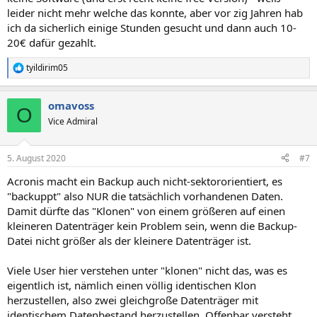
leider nicht mehr welche das konnte, aber vor zig Jahren hab
ich da sicherlich einige Stunden gesucht und dann auch 10-
20€ dafür gezahlt.
tyildirim05
R
e
a
omavoss
k
O
t
Vice Admiral
i
o
n
5. August 2020
#7
e
n
Acronis macht ein Backup auch nicht-sektororientiert, es
:
"backuppt" also NUR die tatsächlich vorhandenen Daten.
Damit dürfte das "Klonen" von einem größeren auf einen
kleineren Datenträger kein Problem sein, wenn die Backup-
Datei nicht größer als der kleinere Datenträger ist.
Viele User hier verstehen unter "klonen" nicht das, was es
eigentlich ist, nämlich einen völlig identischen Klon
herzustellen, also zwei gleichgroße Datenträger mit
identischem Datenbestand herzustellen. Offenbar versteht