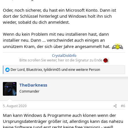
Oder, noch sicherer, du hast ein Microsoft Konto. Dann ist
dort der Schlüssel hinterlegt und Windows holt ihn sich
wieder, sobald du dich anmeldest.
Wenn du kein Problem mit neu installieren hast, dann
installier neu. Dann ... verschwindet auch einiges an
unnützem Kram, der sich über Jahre angesammelt hat.
CrystalDiskInfo
Bitte scrollen Sie weiter, hier ist die Signatur zu Ende
Der Lord
,
Blueztrixx
,
tyildirim05
und eine weitere Person
R
e
a
TheDarkness
k
t
Commander
i
o
n
5. August 2020
#6
e
n
Man kann Windows & Programme auch klonen wenn der
:
Ursprungsdatenträger größer ist, allerdings kann das nahezu
keine Software (und erst recht keine free Version) - weiß