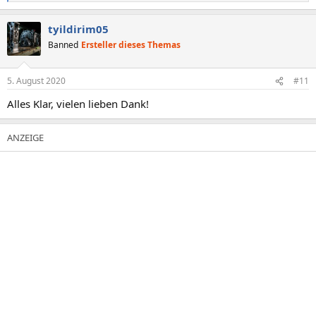
e
a
tyildirim05
k
t
Banned
Ersteller dieses Themas
i
o
n
5. August 2020
#11
e
n
Alles Klar, vielen lieben Dank!
: