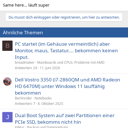
n
Same here... läuft super
:
Du musst dich einloggen oder registrieren, um hier zu antworten.
Ähnliche Themen
PC startet (im Gehäuse vermeintlich) aber
B
Monitor, maus, Tastatur.... bekommen keinen
Input.
breadmaker
Mainboards und CPUs: Probleme mit AMD
Antworten
24
11. Juni 2026
Dell Vostro 3350 (i7-2860QM und AMD Radeon
HD 6470M) unter Windows 11 lauffähig
bekommen
Berlinrider
Notebooks
Antworten
7
8. Oktober 2025
Dual Boot System auf zwei Partitionen einer
J
PCIe SSD, bekomms nicht hin
JoMuc
Backup und Datenrettung