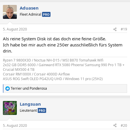
a
Aduasen
k
t
Fleet Admiral
PRO
i
o
n
5. August 2020
#19
e
n
Als reine System Disk ist das doch eine feine Größe.
:
Ich habe bei mir auch eine 250er ausschließlich fürs System
drin.
Ryzen 7 9800X3D / Noctua NH-D15 / MSI B870 Tomahawk Wifi
2x32 GB DDR5 6000 / Gainward RTX 5080 Phoenx/ Samsung 990 Pro 1 TB +
Crucial MX500 4 TB
Corsair RM1000X / Corsair 4000D Airflow
ASUS ROG Swift OLED PG42UQ UHD / Windows 11 pro (25H2)
Terrier
und
Ponderosa
R
e
a
Langsuan
k
t
Lieutenant
PRO
i
o
n
5. August 2020
#20
e