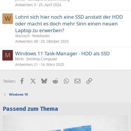
Antworten
3
25. April 2024
Lohnt sich hier noch eine SSD anstatt der HDD
W
oder macht es doch mehr Sinn einen neuen
Laptop zu erwerben?
Warosch
Notebooks
Antworten
48
20. Oktober 2025
Windows 11 Task-Manager - HDD als SSD
M
Mirlo
Desktop-Computer
Antworten
21
16. März 2025
Facebook
X (Twitter)
Bluesky
Reddit
WhatsApp
E-Mail
Link
Teilen:
Windows 10
Passend zum Thema