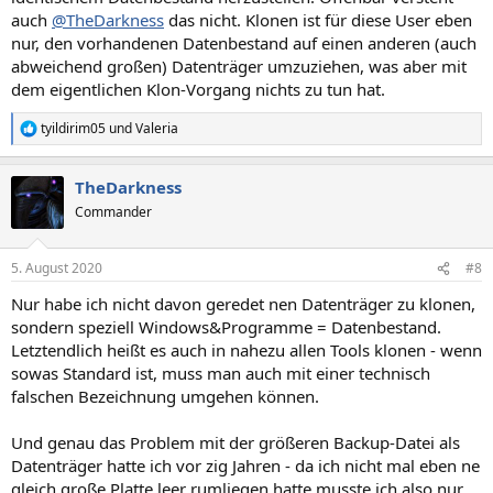
auch
@TheDarkness
das nicht. Klonen ist für diese User eben
nur, den vorhandenen Datenbestand auf einen anderen (auch
abweichend großen) Datenträger umzuziehen, was aber mit
dem eigentlichen Klon-Vorgang nichts zu tun hat.
tyildirim05
und
Valeria
R
e
a
TheDarkness
k
t
Commander
i
o
n
5. August 2020
#8
e
n
Nur habe ich nicht davon geredet nen Datenträger zu klonen,
:
sondern speziell Windows&Programme = Datenbestand.
Letztendlich heißt es auch in nahezu allen Tools klonen - wenn
sowas Standard ist, muss man auch mit einer technisch
falschen Bezeichnung umgehen können.
Und genau das Problem mit der größeren Backup-Datei als
Datenträger hatte ich vor zig Jahren - da ich nicht mal eben ne
gleich große Platte leer rumliegen hatte musste ich also nur