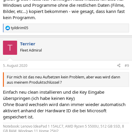
Windows und Programme ohne die restlichen Daten (Filme,
Bilder, etc...) kopiert bekommen - wie gesagt, dass kann fast
kein Programm.
tyildirim05
R
e
a
Terrier
k
T
t
Fleet Admiral
i
o
n
5. August 2020
#9
e
n
Für mich ist das neu Aufsetzen kein Problem, aber was wird dann
:
aus meinem Produktschlüssel ?
Einfach neu clean installieren und die Key Eingabe
überspringen (ich habe keinen Key)
Ohne Board wechseln wird dann immer wieder automatisch
aktiviert anhand der Hardware ID die bei Microsoft
gespeichert ist.
Notebook: Lenovo IdeaPad 1 15ALC7, AMD Ryzen 5 5500U, 512 GB SSD, 8
GB RAM, Windows 11 Home 25H2