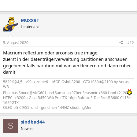
Muxxer
Lieutenant
5. August 2020
#12
Macrium reflectum oder arconsis true image.
zuerst in der datenträgerverwaltung partitionen anschauen
gegebenenfalls partition mit win verkleinern und dann rüber
damit
5820K@4,5 - x99extreme6 - 16GB Gskill 3200 - GTX1080ti@2100 by Aorus
WB
Phoebus Sound@AKG601 und Samsung 970er Seasonic x860 LianLi 2120
HTPC ->3200g-Giga B450 Wifi Pro ITX 16gb Balistix E-Die 3rd.@3600 CL15+
1650GTX
OLED LG-C9/55' und irgend nen 144HZ shootingMoni
sindbad44
S
Newbie