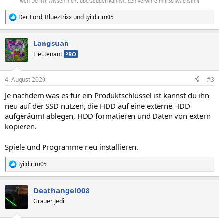
Wen Du mit Wissen nicht überzeugen kannst, den verwirre mit Schwachsinn!
Der Lord
,
Blueztrixx
und
tyildirim05
R
e
a
Langsuan
k
t
Lieutenant
PRO
i
o
n
4. August 2020
#3
e
n
Je nachdem was es für ein Produktschlüssel ist kannst du ihn
:
neu auf der SSD nutzen, die HDD auf eine externe HDD
aufgeräumt ablegen, HDD formatieren und Daten von extern
kopieren.
Spiele und Programme neu installieren.
tyildirim05
R
e
a
Deathangel008
k
t
Grauer Jedi
i
o