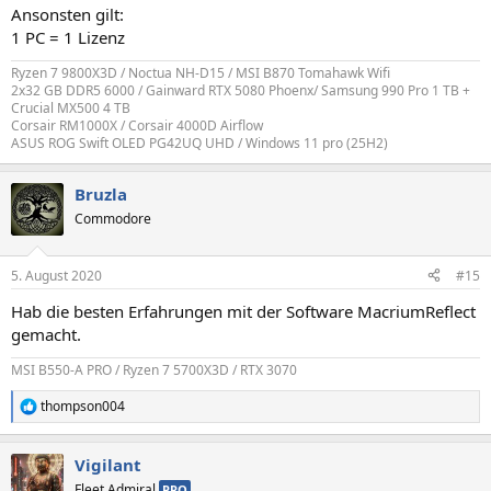
Ansonsten gilt:
1 PC = 1 Lizenz
Ryzen 7 9800X3D / Noctua NH-D15 / MSI B870 Tomahawk Wifi
2x32 GB DDR5 6000 / Gainward RTX 5080 Phoenx/ Samsung 990 Pro 1 TB +
Crucial MX500 4 TB
Corsair RM1000X / Corsair 4000D Airflow
ASUS ROG Swift OLED PG42UQ UHD / Windows 11 pro (25H2)
Bruzla
Commodore
5. August 2020
#15
Hab die besten Erfahrungen mit der Software MacriumReflect
gemacht.
MSI B550-A PRO / Ryzen 7 5700X3D / RTX 3070
thompson004
R
e
a
Vigilant
k
t
Fleet Admiral
PRO