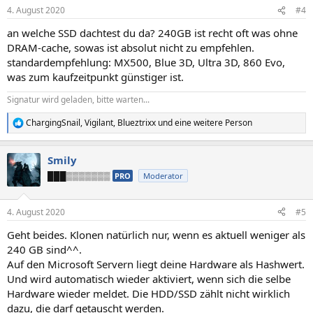
n
4. August 2020
#4
e
n
an welche SSD dachtest du da? 240GB ist recht oft was ohne
:
DRAM-cache, sowas ist absolut nicht zu empfehlen.
standardempfehlung: MX500, Blue 3D, Ultra 3D, 860 Evo,
was zum kaufzeitpunkt günstiger ist.
Signatur wird geladen, bitte warten...
ChargingSnail
,
Vigilant
,
Blueztrixx
und eine weitere Person
R
e
a
Smily
k
t
███▒▒▒▒▒▒▒
PRO
Moderator
i
o
n
4. August 2020
#5
e
n
Geht beides. Klonen natürlich nur, wenn es aktuell weniger als
:
240 GB sind^^.
Auf den Microsoft Servern liegt deine Hardware als Hashwert.
Und wird automatisch wieder aktiviert, wenn sich die selbe
Hardware wieder meldet. Die HDD/SSD zählt nicht wirklich
dazu, die darf getauscht werden.