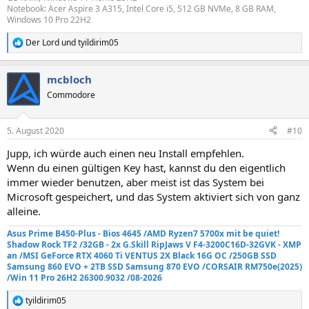
Notebook: Acer Aspire 3 A315, Intel Core i5, 512 GB NVMe, 8 GB RAM,
Windows 10 Pro 22H2
Der Lord
und
tyildirim05
R
e
a
mcbloch
k
t
Commodore
i
o
n
5. August 2020
#10
e
n
Jupp, ich würde auch einen neu Install empfehlen.
:
Wenn du einen gültigen Key hast, kannst du den eigentlich
immer wieder benutzen, aber meist ist das System bei
Microsoft gespeichert, und das System aktiviert sich von ganz
alleine.
Asus Prime B450-Plus - Bios 4645 /AMD Ryzen7 5700x mit be quiet!
Shadow Rock TF2
/32GB - 2x G.Skill RipJaws V F4-3200C16D-32GVK - XMP
an
/MSI GeForce RTX 4060 Ti VENTUS 2X Black 16G OC /250GB SSD
Samsung 860 EVO +
2TB SSD Samsung 870 EVO
/
CORSAIR RM750e
(2025)
/Win 11 Pro 26H2 26300.9032 /08-2026
tyildirim05
R