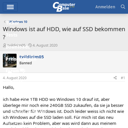
Hauptmenü
Anmelden
Windows 10
Ticker
Windows ist auf HDD, wie auf SSD bekommen
Tests
?
E
E
tyildirim05
4. August 2020
Downloads
r
r
s
s
tyildirim05
Preisvergleich
t
t
Banned
e
e
l
l
Forum
l
l
4. August 2020
#1
e
t
Aktuelles
r
a
Hallo,
m
Empfohlene Inhalte
ich habe eine 1TB HDD wo Windows 10 drauf ist, aber
Neue Beiträge
überlege mir noch eine 240GB SSD zukaufen, da sie ja besser
und schneller für Windows ist. Doch leider weiss ich nicht wie
Neueste Aktivitäten
ich Windows auf die SSD laden soll. Für mich ist das neu
Leserartikel
Aufsetzen kein Problem, aber was wird dann aus meinem