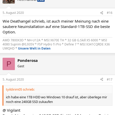
i
o
n
5. August 2020
#16
e
n
Wie Deathangel schrieb, ist auch meiner Meinung nach eine
:
saubere Neuinstallation auf eine Standard-1TB-SSD die beste
Option.
AMD 7800X3D *
NH-U12A *
MSI X670E TH * 32 GB G.Skill X5 6000 * MSI
4080 Suprim @0,935V * FSP Hydro Ti Pro * Define 7 * MSI X341CQRDE X36
UWQHD *
Unsere Welt in Daten
Ponderosa
P
Gast
5. August 2020
#17
tyildirim05 schrieb:
ich habe eine 1TB HDD wo Windows 10 drauf ist, aber überlege mir
noch eine 240GB SSD zukaufen
@ Vigilant