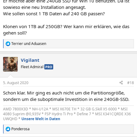
Er möchte aber eine 240GB SSD für Win 10 benutzen. Da ist
sowieso eine neu Installation angesagt.
Wie sollen sonst 1 TB Daten auf 240 GB passen?
Klonen von 1TB auf 250GB? Wer kann mir erklären, wie das
gehen soll?
Terrier
und
Aduasen
R
e
a
Vigilant
k
t
Fleet Admiral
PRO
i
o
n
5. August 2020
#18
e
n
Schon klar. Mir ging es auch nicht um die Partitionsgröße,
:
sondern um die suboptimale Investition in eine 240GB-SSD.
AMD 7800X3D *
NH-U12A *
MSI X670E TH * 32 GB G.Skill X5 6000 * MSI
4080 Suprim @0,935V * FSP Hydro Ti Pro * Define 7 * MSI X341CQRDE X36
UWQHD *
Unsere Welt in Daten
Ponderosa
R
e