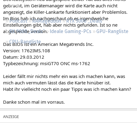
Regeln
gebracht, im Gerätemanager wird die Karte auch nicht
angezeigt, die Killer-Lankarte funktioniert aber Problemlos.
Im Bios hab ich nachgeschaut ob es irgendwelche
Podcast
RAMageddon
RTX 5000 „Deals“
Einstellungen gibt, hab aber nichts gefunden. Ist so ne
abgespeckte Version.
RX 9000 „Deals“
Ideale Gaming-PCs
GPU-Rangliste
CPU-Rangliste
Das BIOS ist ein American Megatrends Inc.
Version: 1762IMS.108
Datum: 29.03.2012
Typbezeichnung: msiGT70 ONC ms-1762
Leider fällt mir nichts mehr ein was ich machen kann, was
mich auch vermuten lässt das die Karte hinüber ist.
Habt ihr vielleicht noch ein paar Tipps was ich machen kann?
Danke schon mal im vorraus.