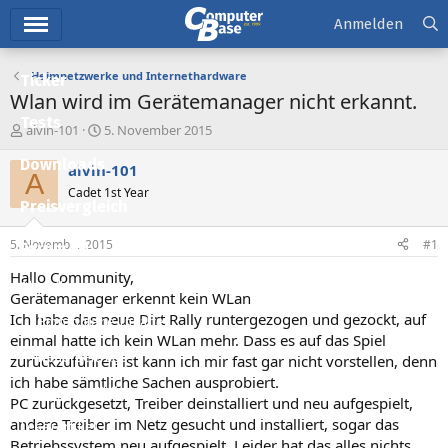
Hauptmenü
Anmelden
Heimnetzwerke und Internethardware
Ticker
Wlan wird im Gerätemanager nicht erkannt.
Tests
E
E
alvin-101
5. November 2015
r
r
Downloads
s
s
alvin-101
A
t
t
Cadet 1st Year
e
e
Preisvergleich
l
l
l
l
5. November 2015
#1
Forum
e
t
r
a
Hallo Community,
Aktuelles
m
Gerätemanager erkennt kein WLan
Ich habe das neue Dirt Rally runtergezogen und gezockt, auf
Empfohlene Inhalte
einmal hatte ich kein WLan mehr. Dass es auf das Spiel
Neue Beiträge
zurückzuführen ist kann ich mir fast gar nicht vorstellen, denn
ich habe sämtliche Sachen ausprobiert.
Neueste Aktivitäten
PC zurückgesetzt, Treiber deinstalliert und neu aufgespielt,
andere Treiber im Netz gesucht und installiert, sogar das
Leserartikel
Betriebssystem neu aufgespielt. Leider hat das alles nichts