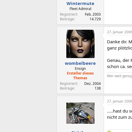
Wintermute
Fleet Admiral
Registriert
Feb. 2003
Beiträge
14.729
27. Januar 200
Danke dir. 
ganz plötzli
Genau, der 
wombelbeere
schon ca. s
Ensign
Ersteller dieses
Wer weit genug 
Themas
Registriert
Dez. 2004
Beiträge
138
27. Januar 200
.....hast du
nicht zum zu