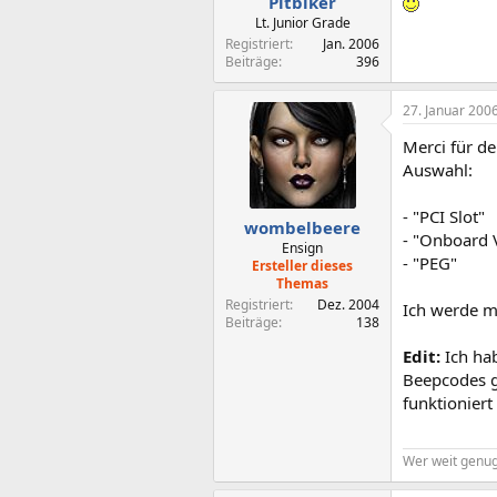
Pitbiker
Lt. Junior Grade
Registriert
Jan. 2006
Beiträge
396
27. Januar 200
Merci für de
Auswahl:
- "PCI Slot"
wombelbeere
- "Onboard
Ensign
- "PEG"
Ersteller dieses
Themas
Registriert
Dez. 2004
Ich werde ma
Beiträge
138
Edit:
Ich hab
Beepcodes ge
funktioniert
Wer weit genug 