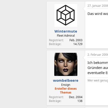
27. Januar 200
Das wird woh
Wintermute
Fleet Admiral
Registriert
Feb. 2003
Beiträge
14.729
2. Februar 200
Ich bekomme 
Gründen auch
eventuelle 
wombelbeere
Wer weit genug 
Ensign
Ersteller dieses
Themas
Registriert
Dez. 2004
Beiträge
138