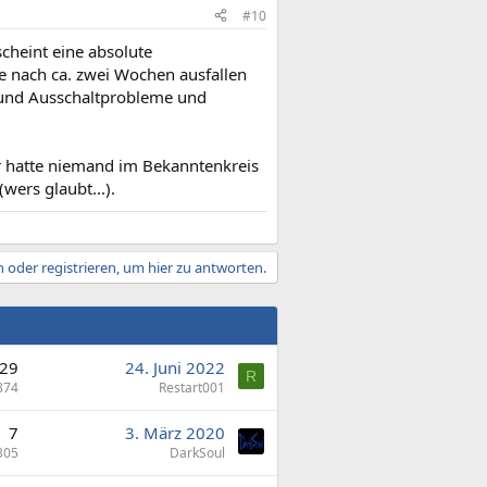
#10
cheint eine absolute
e nach ca. zwei Wochen ausfallen
- und Ausschaltprobleme und
er hatte niemand im Bekanntenkreis
wers glaubt...).
 oder registrieren, um hier zu antworten.
29
24. Juni 2022
R
874
Restart001
7
3. März 2020
305
DarkSoul