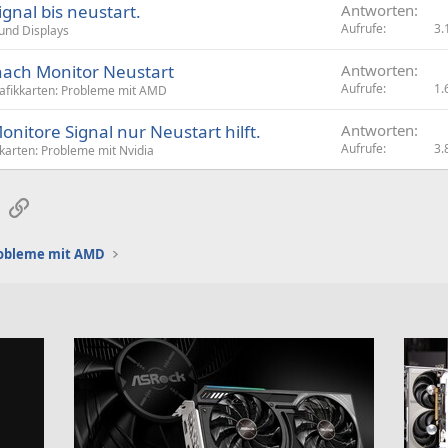
ignal bis neustart.
Antworten
Aufrufe
3.
und Displays
 nach Monitor Neustart
Antworten
Aufrufe
1.
afikkarten: Probleme mit AMD
onitore Signal nur Neustart hilft.
Antworten
Aufrufe
3.
karten: Probleme mit Nvidia
sApp
E-Mail
Link
robleme mit AMD