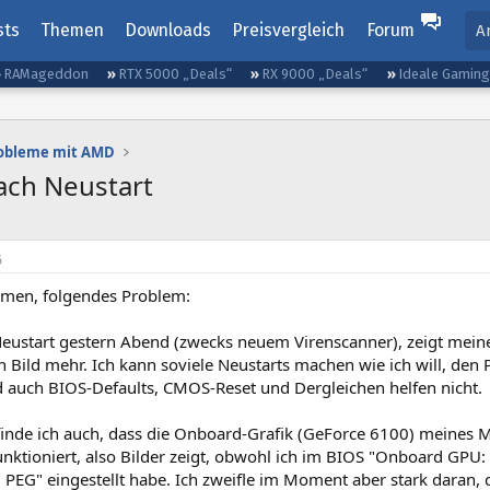
sts
Themen
Downloads
Preisvergleich
Forum
A
RAMageddon
RTX 5000 „Deals“
RX 9000 „Deals“
Ideale Gamin
robleme mit AMD
nach Neustart
6
men, folgendes Problem:
Neustart gestern Abend (zwecks neuem Virenscanner), zeigt meine
 Bild mehr. Ich kann soviele Neustarts machen wie ich will, den
auch BIOS-Defaults, CMOS-Reset und Dergleichen helfen nicht.
 finde ich auch, dass die Onboard-Grafik (GeForce 6100) mein
unktioniert, also Bilder zeigt, obwohl ich im BIOS "Onboard GPU: 
t: PEG" eingestellt habe. Ich zweifle im Moment aber stark daran, d