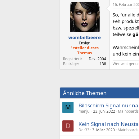
16. Februar 20
So, für all
Fehlprodukti
bzw. spezie
teilweise
gä
wombelbeere
Ensign
Wahrscheinli
Ersteller dieses
Themas
und kein ein
Registriert
Dez. 2004
Wer weit genug 
Beiträge
138
Ähnliche Themen
Bildschirm Signal nur 
M
manjul
23. Juni 2022
Mainboards 
Kein Signal nach Neusta
D
Der33
3. März 2020
Mainboards