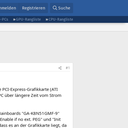
nmelden
Registrieren
Suche
g-PCs
GPU-Rangliste
CPU-Rangliste
#1
 PCI-Express-Grafikkarte (ATI
 PC über längere Zeit vom Strom
es Mainboards "GA-K8N51GMF-9"
Enable if no ext. PEG" und "Init
ass es an der Grafikkarte liegt, da