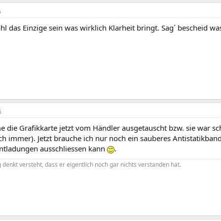
6
l das Einzige sein was wirklich Klarheit bringt. Sag´ bescheid w
6
die Grafikkarte jetzt vom Händler ausgetauscht bzw. sie war sch
 immer). Jetzt brauche ich nur noch ein sauberes Antistatikband
Entladungen ausschliessen kann
.
denkt versteht, dass er eigentlich noch gar nichts verstanden hat.