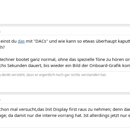
6
Meinst du
das
mit "DACs" und wie kann so etwas überhaupt kaput
ch?
Rechner bootet ganz normal, ohne das spezielle Töne zu hören si
echs Sekunden dauert, bis wieder ein Bild der Onboard-Grafik ko
denkt versteht, dass er eigentlich noch gar nichts verstanden hat.
6
 schon mal versucht,das Init Display first raus zu nehmen; denn d
ge; da damit nur die interne vorrang hat. Ist allerdings jetzt nur