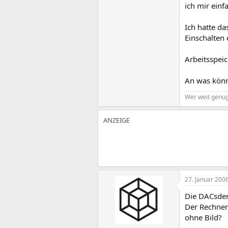
ich mir einf
Ich hatte da
Einschalten 
Arbeitsspeic
An was könnt
Wer weit genug 
27. Januar 200
Die DACsder 
Der Rechner 
ohne Bild?