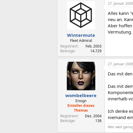
27. Januar 200
Alles kann 
neu an. Kann
Aber hoffen
Vermutung.
Wintermute
Fleet Admiral
Registriert
Feb. 2003
Beiträge
14.729
27. Januar 200
Das mit den 
Das mit dem 
Komponenten 
wombelbeere
innerhalb v
Ensign
Ersteller dieses
Themas
Ich denke es
Registriert
Dez. 2004
niemand ein
Beiträge
138
Wer weit genug 