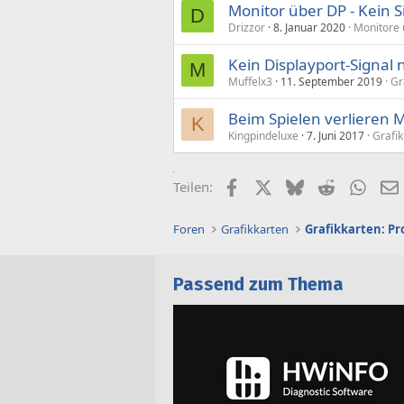
Monitor über DP - Kein S
D
Drizzor
8. Januar 2020
Monitore 
Kein Displayport-Signal
M
Muffelx3
11. September 2019
Gr
Beim Spielen verlieren M
K
Kingpindeluxe
7. Juni 2017
Grafik
Facebook
X (Twitter)
Bluesky
Reddit
What
Teilen:
Foren
Grafikkarten
Grafikkarten: P
Passend zum Thema