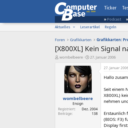
Ticker
Te
Podcast
Aktuelles
Leserartikel
Regeln
Foren
Grafikkarten
Grafikkarten: P
[X800XL] Kein Signal 
E
E
wombelbeere
27. Januar 2006
r
r
s
s
27. Januar 200
t
t
Hallo zusam
e
e
l
l
l
l
Seit einem 
e
t
X800XL) kein
wombelbeere
r
a
nehmen und 
m
Ensign
Registriert
Dez. 2004
Erstaunlich
Beiträge
138
(BIOS: F3) f
Display firs