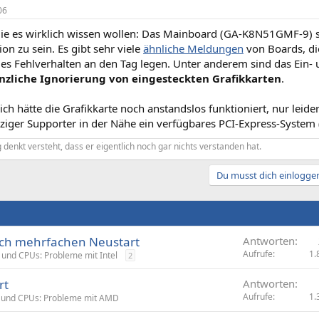
06
e die es wirklich wissen wollen: Das Mainboard (GA-K8N51GMF-9) s
on zu sein. Es gibt sehr viele
ähnliche Meldungen
von Boards, di
lles Fehlverhalten an den Tag legen. Unter anderem sind das Ein
nzliche Ignorierung von eingesteckten Grafikkarten
.
ch hätte die Grafikkarte noch anstandslos funktioniert, nur leid
ziger Supporter in der Nähe ein verfügbares PCI-Express-System (
denkt versteht, dass er eigentlich noch gar nichts verstanden hat.
Du musst dich einloggen
nach mehrfachen Neustart
Antworten
Aufrufe
1.
und CPUs: Probleme mit Intel
2
rt
Antworten
Aufrufe
1.
 und CPUs: Probleme mit AMD