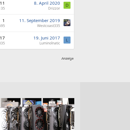
11
8. April 2020
D
135
Drizzor
1
11. September 2019
695
Westcoast335
17
19. Juni 2017
L
835
Luminolnatic