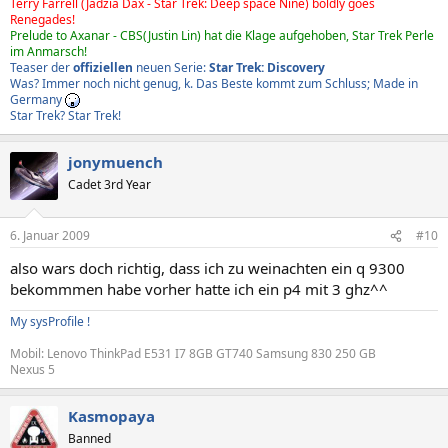
Terry Farrell (Jadzia Dax - Star Trek: Deep space Nine) boldly goes
Renegades!
Prelude to Axanar - CBS(Justin Lin) hat die Klage aufgehoben, Star Trek Perle
im Anmarsch!
Teaser der
offiziellen
neuen Serie:
Star Trek: Discovery
Was? Immer noch nicht genug, k. Das Beste kommt zum Schluss; Made in
Germany
Star Trek? Star Trek!
jonymuench
Cadet 3rd Year
6. Januar 2009
#10
also wars doch richtig, dass ich zu weinachten ein q 9300
bekommmen habe vorher hatte ich ein p4 mit 3 ghz^^
My sysProfile !
Mobil: Lenovo ThinkPad E531 I7 8GB GT740 Samsung 830 250 GB
Nexus 5
Kasmopaya
Banned