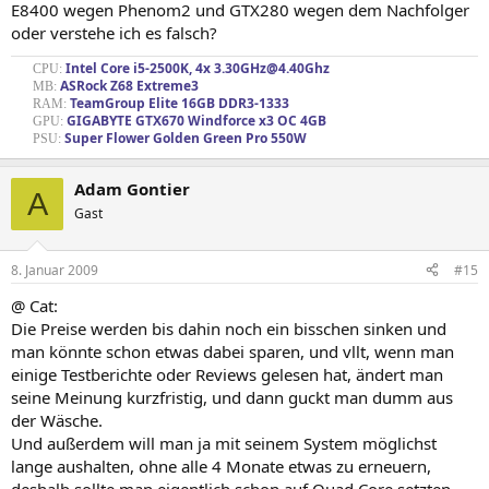
E8400 wegen Phenom2 und GTX280 wegen dem Nachfolger
oder verstehe ich es falsch?
Intel Core i5-2500K, 4x 3.30GHz@4.40Ghz
CPU:
ASRock Z68 Extreme3
MB:
TeamGroup Elite 16GB DDR3-1333
RAM:
GIGABYTE GTX670 Windforce x3 OC 4GB
GPU:
Super Flower Golden Green Pro 550W
PSU:
Adam Gontier
A
Gast
8. Januar 2009
#15
@ Cat:
Die Preise werden bis dahin noch ein bisschen sinken und
man könnte schon etwas dabei sparen, und vllt, wenn man
einige Testberichte oder Reviews gelesen hat, ändert man
seine Meinung kurzfristig, und dann guckt man dumm aus
der Wäsche.
Und außerdem will man ja mit seinem System möglichst
lange aushalten, ohne alle 4 Monate etwas zu erneuern,
deshalb sollte man eigentlich schon auf Quad Core setzten.