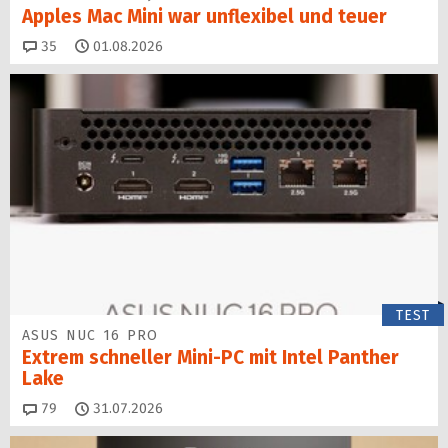
Apples Mac Mini war unflexibel und teuer
Kommentare
35
01.08.2026
TEST
ASUS NUC 16 PRO
Extrem schneller Mini-PC mit Intel Panther
Lake
Kommentare
79
31.07.2026