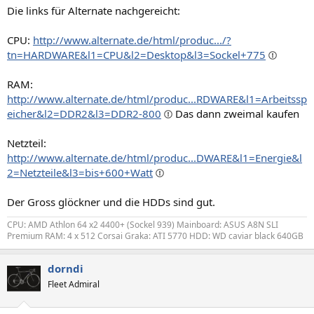
Die links für Alternate nachgereicht:
CPU:
http://www.alternate.de/html/produc.../?
tn=HARDWARE&l1=CPU&l2=Desktop&l3=Sockel+775
RAM:
http://www.alternate.de/html/produc...RDWARE&l1=Arbeitssp
eicher&l2=DDR2&l3=DDR2-800
Das dann zweimal kaufen
Netzteil:
http://www.alternate.de/html/produc...DWARE&l1=Energie&l
2=Netzteile&l3=bis+600+Watt
Der Gross glöckner und die HDDs sind gut.
CPU: AMD Athlon 64 x2 4400+ (Sockel 939) Mainboard: ASUS A8N SLI
Premium RAM: 4 x 512 Corsai Graka: ATI 5770 HDD: WD caviar black 640GB
dorndi
Fleet Admiral