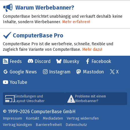
Warum Werbebanner?
ComputerBase berichtet unabhängig und verkauft deshalb keine
Inhalte, sondern Werbebanner.
Mehr erfahren!
ComputerBase Pro
ComputerBase Pro ist die werbefreie, schnelle, flexible und
zugleich faire Variante von ComputerBase.
Mehr dazu!
Feeds
Discord
Bluesky
Facebook
Google News
Instagram
Mastodon
X
YouTube
Einstellungen und
Probleme mit einem
Layout-Umschalter
Werbebanner?
© 1999–2026 ComputerBase GmbH
Impressum
Kontakt
Mediadaten
Vertrag widerrufen
Vertrag kündigen
Barrierefreiheit
Datenschutz