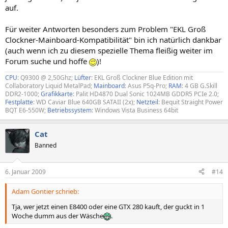
auf.
Für weiter Antworten besonders zum Problem "EKL Groß
Clockner-Mainboard-Kompatibilität" bin ich natürlich dankbar
(auch wenn ich zu diesem spezielle Thema fleißig weiter im
Forum suche und hoffe
)!
CPU
: Q9300 @ 2,50Ghz;
Lüfter
: EKL Groß Clockner Blue Edition mit
Collaboratory Liquid MetalPad;
Mainboard
: Asus P5q-Pro;
RAM
: 4 GB G.Skill
DDR2-1000;
Grafikkarte
: Palit HD4870 Dual Sonic 1024MB GDDR5 PCIe 2.0;
Festplatte
: WD Caviar Blue 640GB SATAII (2x);
Netzteil
: Bequit Straight Power
BQT E6-550W;
Betriebssystem
: Windows Vista Business 64bit
Cat
Banned
6. Januar 2009
#14
Adam Gontier schrieb:
Tja, wer jetzt einen E8400 oder eine GTX 280 kauft, der guckt in 1
Woche dumm aus der Wäsche
.