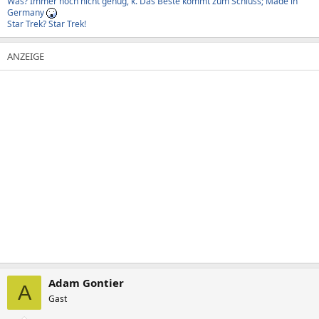
Was? Immer noch nicht genug, k. Das Beste kommt zum Schluss; Made in
Germany
Star Trek? Star Trek!
Adam Gontier
A
Gast