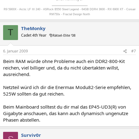
_______________________
R9 5900X - Arctic LF III 240 - ASRock B550 Steel Legend - 64GB DDR4 3600 - RX 6900 XT - Corsair
RM750x - Fractal Design North
TheMonky
T
Cadet 4th Year
🎅Rätsel-Elite ’08
6. Januar 2009
#7
Beim RAM würde ohne Probleme auch ein DDR2-800-Kit
reichen, viel billiger und, da du nicht übertakten willst,
ausreichend.
Netzteil würd ich dir die Enermax Modu82-Serie empfehlen,
525W sollten da gut reichen.
Beim Mainboard solltest du dir mal das EP45-UD3(R) von
Gigabyte anschauen, das kann auch dynamisch ungenutze
Phasen abstellen.
Surviv0r