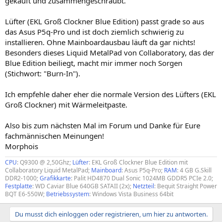
gekauft und zusammengeschraubt.
Lüfter (EKL Groß Clockner Blue Edition) passt grade so aus
das Asus P5q-Pro und ist doch ziemlich schwierig zu
installieren. Ohne Mainboardausbau läuft da gar nichts!
Besonders dieses Liquid MetalPad von Collaboratory, das der
Blue Edition beiliegt, macht mir immer noch Sorgen
(Stichwort: "Burn-In").
Ich empfehle daher eher die normale Version des Lüfters (EKL
Groß Clockner) mit Wärmeleitpaste.
Also bis zum nächsten Mal im Forum und Danke für Eure
fachmännischen Meinungen!
Morphois
CPU
: Q9300 @ 2,50Ghz;
Lüfter
: EKL Groß Clockner Blue Edition mit
Collaboratory Liquid MetalPad;
Mainboard
: Asus P5q-Pro;
RAM
: 4 GB G.Skill
DDR2-1000;
Grafikkarte
: Palit HD4870 Dual Sonic 1024MB GDDR5 PCIe 2.0;
Festplatte
: WD Caviar Blue 640GB SATAII (2x);
Netzteil
: Bequit Straight Power
BQT E6-550W;
Betriebssystem
: Windows Vista Business 64bit
Du musst dich einloggen oder registrieren, um hier zu antworten.