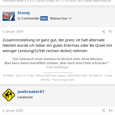
Premium RAM: 4 x 512 Corsai Graka: ATI 5770 HDD: WD caviar black 640GB
StoneJ
Lt. Commander
PRO
🎅Rätsel-Elite ’11
6. Januar 2009
#3
Zusammnstellung ist ganz gut, der preis: ist halt alternate
Netzteil würde ich lieber ein gutes Enermax oder Be Quiet mit
weniger Leistung(525W reichen dicke!) nehmen
"Der Gebrauch einer Kamera ist ähnlich dem eines Messers:
Man kann damit Kartoffeln schälen, aber auch eine Flöte schnitzen!" -
Erich Kahlmeyer
_______________________
R9 5900X - Arctic LF III 240 - ASRock B550 Steel Legend - 64GB DDR4 3600 - RX 6900 XT - Corsair
RM750x - Fractal Design North
Jawbreaker87
Lieutenant
6. Januar 2009
#4