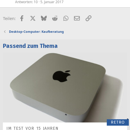
Antworten
10
5. Januar 2017
s
p
e
Facebook
X (Twitter)
Bluesky
Reddit
WhatsApp
E-Mail
Link
Teilen:
r
r
Desktop-Computer: Kaufberatung
t
Passend zum Thema
RETRO
IM TEST VOR 15 JAHREN