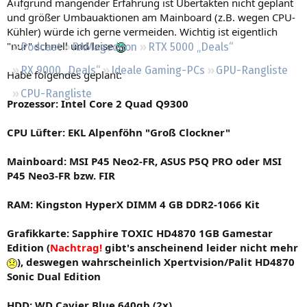
Aufgrund mangender Erfahrung ist Übertakten nicht geplant
Regeln
und größer Umbauaktionen am Mainboard (z.B. wegen CPU-
Kühler) würde ich gerne vermeiden. Wichtig ist eigentlich
"nur" schnell und leise
Podcast
RAMageddon
RTX 5000 „Deals“
RX 9000 „Deals“
Ideale Gaming-PCs
GPU-Rangliste
Habe folgendes geplant:
CPU-Rangliste
Prozessor: Intel Core 2 Quad Q9300
CPU Lüfter: EKL Alpenföhn "Groß Clockner"
Mainboard: MSI P45 Neo2-FR, ASUS P5Q PRO oder MSI
P45 Neo3-FR bzw. FIR
RAM: Kingston HyperX DIMM 4 GB DDR2-1066 Kit
Grafikkarte: Sapphire TOXIC HD4870 1GB Gamestar
Edition (
Nachtrag!
gibt's anscheinend leider nicht mehr
), deswegen wahrscheinlich Xpertvision/Palit HD4870
Sonic Dual Edition
HDD: WD Cavier Blue 640gb (2x)