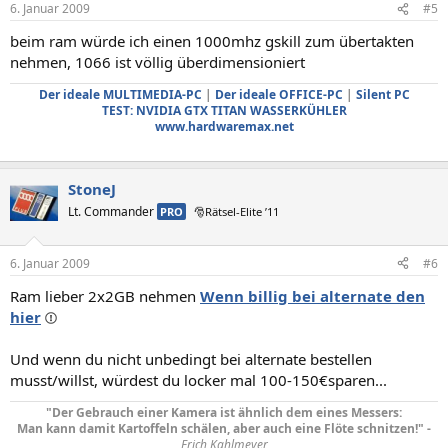
6. Januar 2009
#5
beim ram würde ich einen 1000mhz gskill zum übertakten
nehmen, 1066 ist völlig überdimensioniert
Der ideale MULTIMEDIA-PC
|
Der ideale OFFICE-PC
|
Silent PC
TEST: NVIDIA GTX TITAN WASSERKÜHLER
www.hardwaremax.net
StoneJ
Lt. Commander
PRO
🎅Rätsel-Elite ’11
6. Januar 2009
#6
Ram lieber 2x2GB nehmen
Wenn billig bei alternate den
hier
Und wenn du nicht unbedingt bei alternate bestellen
musst/willst, würdest du locker mal 100-150€sparen...
"Der Gebrauch einer Kamera ist ähnlich dem eines Messers:
Man kann damit Kartoffeln schälen, aber auch eine Flöte schnitzen!" -
Erich Kahlmeyer