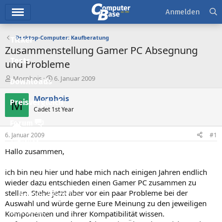
Hauptmenü
Anmelden
Desktop-Computer: Kaufberatung
Ticker
Zusammenstellung Gamer PC Absegnung
Tests
und Probleme
E
E
Morphois
6. Januar 2009
Downloads
r
r
s
s
Morphois
M
Preisvergleich
t
t
Cadet 1st Year
e
e
l
l
Forum
l
l
6. Januar 2009
#1
e
t
Aktuelles
r
a
Hallo zusammen,
m
Empfohlene Inhalte
ich bin neu hier und habe mich nach einigen Jahren endlich
Neue Beiträge
wieder dazu entschieden einen Gamer PC zusammen zu
stellen. Stehe jetzt aber vor ein paar Probleme bei der
Neueste Aktivitäten
Auswahl und würde gerne Eure Meinung zu den jeweiligen
Leserartikel
Komponenten und ihrer Kompatibilität wissen.