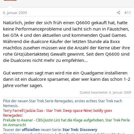
6. Januar 2009
#11
Natürlich, jeder der sich früh einen Q6600 gekauft hat, hatte
keine Performanceprobleme und lacht sich nun in Fäustchen,
bei GTA 4 und den aktuellen und kommenden Quad Games.
Während die dualcore Käufer der letzten Stunde ala 8xxx
machtlos zusehen müssen wie die Anzahl der Kerne über ihre
rohe GHz(übertaktete) Gewallt gewinnt. Seit dem Q6600 sind
die Dualcores nicht mehr zu empfehlen...
Gut wenn man sagt man wird nie ein Quadgame installieren
dann ist ein dualcore sparsamer, aber wer kann das schon 1-2
Jahre vorher sagen.
Zuletzt bearbeitet:
6. Januar 2009
Pilot der neuen Star Trek Serie Renegades, erstes echtes Star Trek nach
Nemesis.
Terry Farrell (Jadzia Dax - Star Trek: Deep space Nine) boldly goes
Renegades!
Prelude to Axanar - CBS(Justin Lin) hat die Klage aufgehoben, Star Trek Perle
im Anmarsch!
Teaser der
offiziellen
neuen Serie:
Star Trek: Discovery