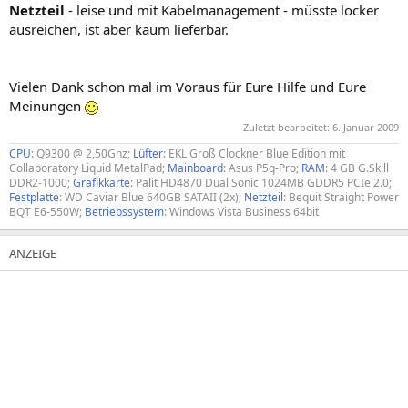
Netzteil
- leise und mit Kabelmanagement - müsste locker
ausreichen, ist aber kaum lieferbar.
Vielen Dank schon mal im Voraus für Eure Hilfe und Eure
Meinungen
Zuletzt bearbeitet:
6. Januar 2009
CPU
: Q9300 @ 2,50Ghz;
Lüfter
: EKL Groß Clockner Blue Edition mit
Collaboratory Liquid MetalPad;
Mainboard
: Asus P5q-Pro;
RAM
: 4 GB G.Skill
DDR2-1000;
Grafikkarte
: Palit HD4870 Dual Sonic 1024MB GDDR5 PCIe 2.0;
Festplatte
: WD Caviar Blue 640GB SATAII (2x);
Netzteil
: Bequit Straight Power
BQT E6-550W;
Betriebssystem
: Windows Vista Business 64bit