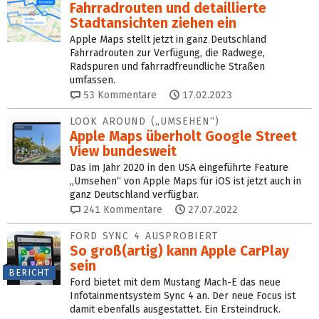
Fahrradrouten und detaillierte
Stadtansichten ziehen ein
Apple Maps stellt jetzt in ganz Deutschland
Fahrradrouten zur Verfügung, die Radwege,
Radspuren und fahrradfreundliche Straßen
umfassen.
53
Kommentare
17.02.2023
LOOK AROUND („UMSEHEN“)
Apple Maps überholt Google Street
View bundesweit
Das im Jahr 2020 in den USA eingeführte Feature
„Umsehen“ von Apple Maps für iOS ist jetzt auch in
ganz Deutschland verfügbar.
241
Kommentare
27.07.2022
FORD SYNC 4 AUSPROBIERT
So groß(artig) kann Apple CarPlay
sein
BERICHT
Ford bietet mit dem Mustang Mach-E das neue
Infotainmentsystem Sync 4 an. Der neue Focus ist
damit ebenfalls ausgestattet. Ein Ersteindruck.