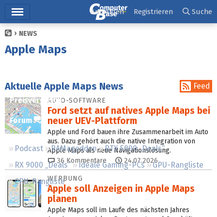
Hauptmenü
Anmelden
Registrieren
Suche
NEWS
Ticker
Apple Maps
Tests
Downloads
Aktuelle Apple Maps News
Feed
Preisvergleich
AUTO-SOFTWARE
Ford setzt auf natives Apple Maps bei
neuer UEV-Plattform
Forum
Apple und Ford bauen ihre Zusammenarbeit im Auto
aus. Dazu gehört auch die native Integration von
Podcast
RAMageddon
RTX 5000 „Deals“
Apple Maps als neue Navigationslösung.
36
Kommentare
24.07.2026
RX 9000 „Deals“
Ideale Gaming-PCs
GPU-Rangliste
WERBUNG
CPU-Rangliste
Apple soll Anzeigen in Apple Maps
planen
Apple Maps soll im Laufe des nächsten Jahres