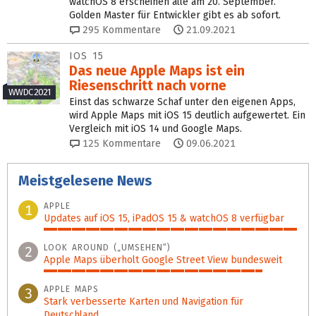
watchOS 8 erscheinen alle am 20. September.
Golden Master für Entwickler gibt es ab sofort.
295
Kommentare
21.09.2021
IOS 15
Das neue Apple Maps ist ein
Riesenschritt nach vorne
WWDC 2021
Einst das schwarze Schaf unter den eigenen Apps,
wird Apple Maps mit iOS 15 deutlich aufgewertet. Ein
Vergleich mit iOS 14 und Google Maps.
125
Kommentare
09.06.2021
Meistgelesene News
APPLE
1
Updates auf iOS 15, iPadOS 15 & watchOS 8 verfügbar
100%
LOOK AROUND („UMSEHEN“)
2
Apple Maps überholt Google Street View bundesweit
86%
APPLE MAPS
3
Stark verbesserte Karten und Navigation für
Deutschland