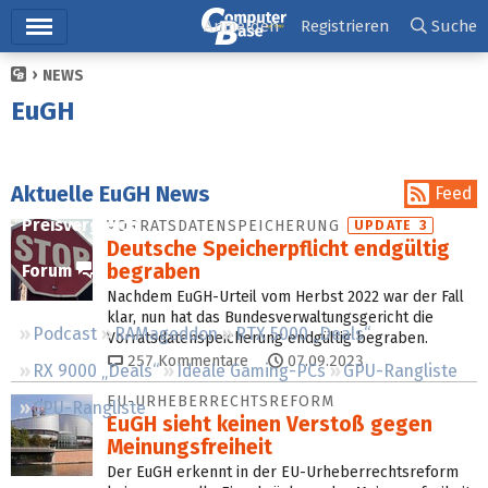
Hauptmenü
Anmelden
Registrieren
Suche
NEWS
Ticker
EuGH
Tests
Downloads
Aktuelle EuGH News
Feed
Preisvergleich
VORRATSDATEN­SPEICHERUNG
UPDATE 3
Deutsche Speicherpflicht endgültig
begraben
Forum
Nachdem EuGH-Urteil vom Herbst 2022 war der Fall
klar, nun hat das Bundesverwaltungsgericht die
Podcast
RAMageddon
RTX 5000 „Deals“
Vorratsdatenspeicherung endgültig begraben.
257
Kommentare
07.09.2023
RX 9000 „Deals“
Ideale Gaming-PCs
GPU-Rangliste
EU-URHEBERRECHTSREFORM
CPU-Rangliste
EuGH sieht keinen Verstoß gegen
Meinungsfreiheit
Der EuGH erkennt in der EU-Urheberrechtsreform