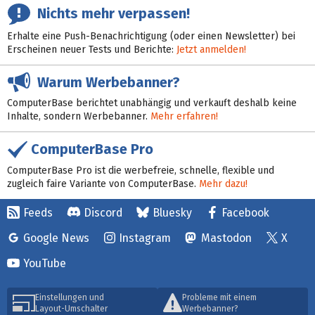
Nichts mehr verpassen!
Erhalte eine Push-Benachrichtigung (oder einen Newsletter) bei
Erscheinen neuer Tests und Berichte:
Jetzt anmelden!
Warum Werbebanner?
ComputerBase berichtet unabhängig und verkauft deshalb keine
Inhalte, sondern Werbebanner.
Mehr erfahren!
ComputerBase Pro
ComputerBase Pro ist die werbefreie, schnelle, flexible und
zugleich faire Variante von ComputerBase.
Mehr dazu!
Feeds
Discord
Bluesky
Facebook
Google News
Instagram
Mastodon
X
YouTube
Einstellungen und
Probleme mit einem
Layout-Umschalter
Werbebanner?