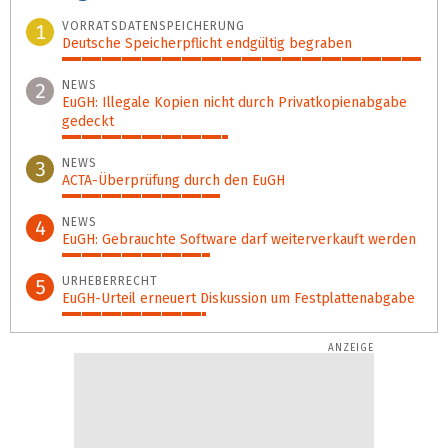
VORRATSDATEN­SPEICHERUNG
1
Deutsche Speicherpflicht endgültig begraben
100%
NEWS
2
EuGH: Illegale Kopien nicht durch Privatkopienabgabe
gedeckt
46%
NEWS
3
ACTA-Überprüfung durch den EuGH
44%
NEWS
4
EuGH: Gebrauchte Software darf weiterverkauft werden
41%
URHEBERRECHT
5
EuGH-Urteil erneuert Diskussion um Festplattenabgabe
40%