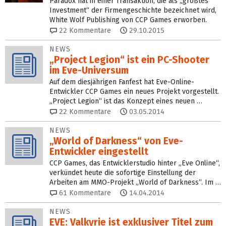
Paradox hat in einer Transaktion, die als „größtes
Investment“ der Firmengeschichte bezeichnet wird,
White Wolf Publishing von CCP Games erworben.
22
Kommentare
29.10.2015
NEWS
„Project Legion“ ist ein PC-Shooter
im Eve-Universum
Auf dem diesjährigen Fanfest hat Eve-Online-
Entwickler CCP Games ein neues Projekt vorgestellt.
„Project Legion“ ist das Konzept eines neuen …
22
Kommentare
03.05.2014
NEWS
„World of Darkness“ von Eve-
Entwickler eingestellt
CCP Games, das Entwicklerstudio hinter „Eve Online“,
verkündet heute die sofortige Einstellung der
Arbeiten am MMO-Projekt „World of Darkness“. Im …
61
Kommentare
14.04.2014
NEWS
EVE: Valkyrie ist exklusiver Titel zum