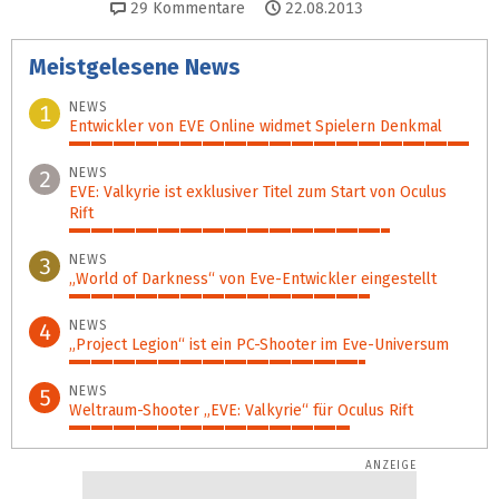
29
Kommentare
22.08.2013
Meistgelesene News
NEWS
1
Entwickler von EVE Online widmet Spielern Denkmal
100%
NEWS
2
EVE: Valkyrie ist exklusiver Titel zum Start von Oculus
Rift
80%
NEWS
3
„World of Darkness“ von Eve-Entwickler eingestellt
75%
NEWS
4
„Project Legion“ ist ein PC-Shooter im Eve-Universum
74%
NEWS
5
Weltraum-Shooter „EVE: Valkyrie“ für Oculus Rift
70%