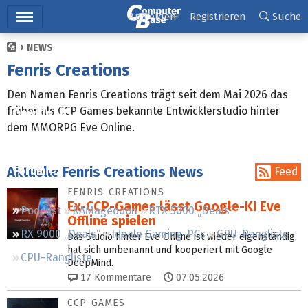
Hauptmenü
Anmelden
Registrieren
Suche
NEWS
Ticker
Fenris Creations
Tests
Den Namen Fenris Creations trägt seit dem Mai 2026 das
früher als CCP Games bekannte Entwicklerstudio hinter
Downloads
dem MMORPG Eve Online.
Preisvergleich
Aktuelle Fenris Creations News
Forum
Feed
FENRIS CREATIONS
Ex-CCP-Games lässt Google-KI Eve
Podcast
RAMageddon
RTX 5000 „Deals“
Offline spielen
RX 9000 „Deals“
Ideale Gaming-PCs
GPU-Rangliste
Das Studio hinter Eve Online ist wieder eigenständig,
hat sich umbenannt und kooperiert mit Google
CPU-Rangliste
DeepMind.
17
Kommentare
07.05.2026
CCP GAMES