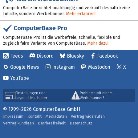
ComputerBase berichtet unabhängig und verkauft deshalb keine
Inhalte, sondern Werbebanner.
Mehr erfahren!
ComputerBase Pro
ComputerBase Pro ist die werbefreie, schnelle, flexible und
zugleich faire Variante von ComputerBase.
Mehr dazu!
Feeds
Discord
Bluesky
Facebook
Google News
Instagram
Mastodon
X
YouTube
Einstellungen und
Probleme mit einem
Layout-Umschalter
Werbebanner?
© 1999–2026 ComputerBase GmbH
Impressum
Kontakt
Mediadaten
Vertrag widerrufen
Vertrag kündigen
Barrierefreiheit
Datenschutz