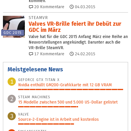
kommen.
20
Kommentare
04.03.2015
STEAMVR
Valves VR-Brille feiert ihr Debüt zur
GDC im März
GDC 2015
Valve hat für die GDC 2015 Anfang März eine Reihe an
Neuvorstellungen angekündigt. Darunter auch die
VR-Brille SteamVR.
17
Kommentare
24.02.2015
Meistgelesene News
GEFORCE GTX TITAN X
1
Nvidia enthüllt GM200-Grafikkarte mit 12 GB VRAM
100%
STEAM MACHINES
2
15 Modelle zwischen 500 und 5.000 US-Dollar gelistet
57%
VALVE
3
Source-2-Engine ist in Arbeit und kostenlos
53%