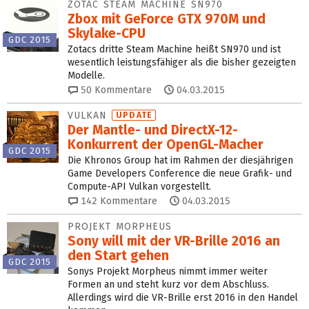
ZOTAC STEAM MACHINE SN970
Zbox mit GeForce GTX 970M und
Skylake-CPU
GDC 2015
Zotacs dritte Steam Machine heißt SN970 und ist
wesentlich leistungsfähiger als die bisher gezeigten
Modelle.
50
Kommentare
04.03.2015
VULKAN
UPDATE
Der Mantle- und DirectX‑12-
Konkurrent der OpenGL-Macher
GDC 2015
Die Khronos Group hat im Rahmen der diesjährigen
Game Developers Conference die neue Grafik- und
Compute-API Vulkan vorgestellt.
142
Kommentare
04.03.2015
PROJEKT MORPHEUS
Sony will mit der VR-Brille 2016 an
den Start gehen
GDC 2015
Sonys Projekt Morpheus nimmt immer weiter
Formen an und steht kurz vor dem Abschluss.
Allerdings wird die VR-Brille erst 2016 in den Handel