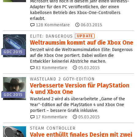
Microsoft wird noch in diesem Jahr einen Wireless-
Adapter für den PC veröffentlichen, der einen
kabellosen Betrieb des Xbox-One-Controllers
erlaubt.
128
Kommentare
06.03.2015
ELITE: DANGEROUS
UPDATE
Weltraumsim kommt auf die Xbox One
Derzeit wird die Weltraumsimulation Elite: Dangerous
GDC 2015
auf die Xbox One portiert. Dabei wollen die
Entwickler keinerlei Abstriche machen.
83
Kommentare
05.03.2015
WASTELAND 2 GOTY-EDITION
Verbesserte Version für PlayStation
4 und Xbox One
GDC 2015
Wasteland 2 wird als überarbeitete „Game of the
Year“-Edition auf die PlayStation 4 und Xbox One
portiert – bessere Grafik inklusive.
17
Kommentare
05.03.2015
STEAM CONTROLLER
Valve enthüllt finales Design mit zwei