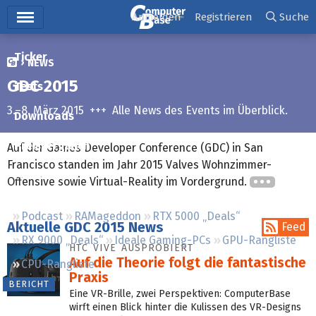
Hauptmenü
Anmelden
Registrieren
Suche
Ticker
NEWS
GDC 2015
Tests
3.–8. März 2015 +++ Alle News des Events im Überblick.
Downloads
Preisvergleich
Auf der Games Developer Conference (GDC) in San
Francisco standen im Jahr 2015 Valves Wohnzimmer-
Forum
Offensive sowie Virtual-Reality im Vordergrund.
Podcast
RAMageddon
RTX 5000 „Deals“
Aktuelle GDC 2015 News
Feed
RX 9000 „Deals“
Ideale Gaming-PCs
GPU-Rangliste
HTC VIVE AUSPROBIERT
Auf die Theorie folgt die fantastische
CPU-Rangliste
Praxis
BERICHT
Eine VR-Brille, zwei Perspektiven: ComputerBase
wirft einen Blick hinter die Kulissen des VR-Designs