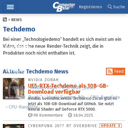
Hauptmenü
Anmelden
Registrieren
Suche
NEWS
Ticker
Techdemo
Tests
Bei einer „Technologiedemo“ handelt es sich meist um ein
Video, das eine neue Render-Technik zeigt, die in
Downloads
Produkten noch nicht enthalten ist.
Preisvergleich
Aktuelle Techdemo News
Forum
Feed
NVIDIA ZORAH
UE5-RTX-Techdemo als 108-GB-
Podcast
RAMageddon
RTX 5000 „Deals“
Download verfügbar
RX 9000 „Deals“
Ideale Gaming-PCs
GPU-Rangliste
Nvidias beeindruckende Techdemo Zorah gibt es
jetzt als 108-GB-Download auf GitHub. Sie nutzt
CPU-Rangliste
Neural Shader auf GeForce RTX 5000.
98
Kommentare
18.04.2025
CYBERPUNK 2077 RT OVERDRIVE
UPDATE 3