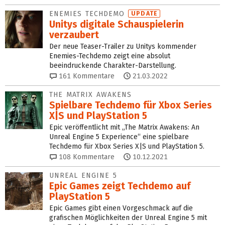
ENEMIES TECHDEMO
UPDATE
Unitys digitale Schauspielerin
verzaubert
Der neue Teaser-Trailer zu Unitys kommender
Enemies-Techdemo zeigt eine absolut
beeindruckende Charakter-Darstellung.
161
Kommentare
21.03.2022
THE MATRIX AWAKENS
Spielbare Techdemo für Xbox Series
X|S und PlayStation 5
Epic veröffentlicht mit „The Matrix Awakens: An
Unreal Engine 5 Experience“ eine spielbare
Techdemo für Xbox Series X|S und PlayStation 5.
108
Kommentare
10.12.2021
UNREAL ENGINE 5
Epic Games zeigt Techdemo auf
PlayStation 5
Epic Games gibt einen Vorgeschmack auf die
grafischen Möglichkeiten der Unreal Engine 5 mit