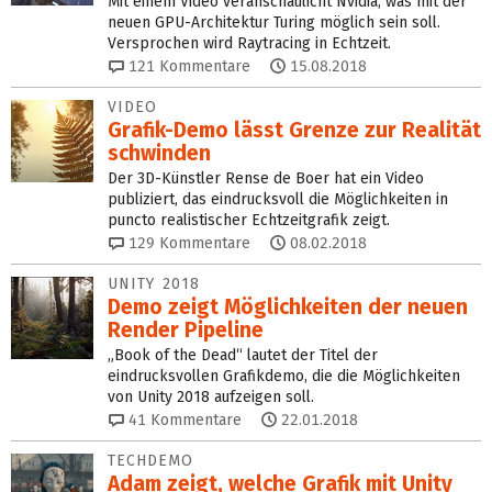
Mit einem Video veranschaulicht Nvidia, was mit der
neuen GPU-Architektur Turing möglich sein soll.
Versprochen wird Raytracing in Echtzeit.
121
Kommentare
15.08.2018
VIDEO
Grafik-Demo lässt Grenze zur Realität
schwinden
Der 3D-Künstler Rense de Boer hat ein Video
publiziert, das eindrucksvoll die Möglichkeiten in
puncto realistischer Echtzeitgrafik zeigt.
129
Kommentare
08.02.2018
UNITY 2018
Demo zeigt Möglichkeiten der neuen
Render Pipeline
„Book of the Dead“ lautet der Titel der
eindrucksvollen Grafikdemo, die die Möglichkeiten
von Unity 2018 aufzeigen soll.
41
Kommentare
22.01.2018
TECHDEMO
Adam zeigt, welche Grafik mit Unity