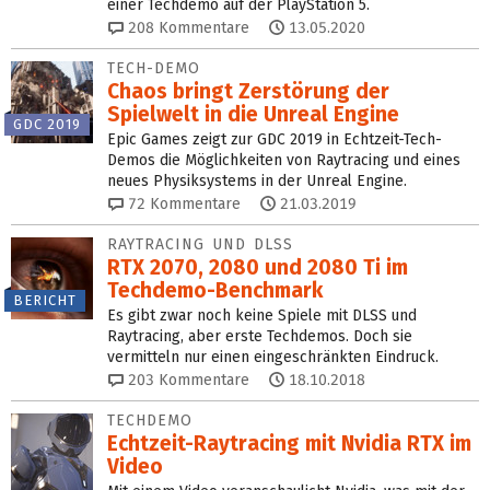
einer Techdemo auf der PlayStation 5.
208
Kommentare
13.05.2020
TECH-DEMO
Chaos bringt Zerstörung der
Spielwelt in die Unreal Engine
GDC 2019
Epic Games zeigt zur GDC 2019 in Echtzeit-Tech-
Demos die Möglichkeiten von Raytracing und eines
neues Physiksystems in der Unreal Engine.
72
Kommentare
21.03.2019
RAYTRACING UND DLSS
RTX 2070, 2080 und 2080 Ti im
Techdemo-Benchmark
BERICHT
Es gibt zwar noch keine Spiele mit DLSS und
Raytracing, aber erste Techdemos. Doch sie
vermitteln nur einen eingeschränkten Eindruck.
203
Kommentare
18.10.2018
TECHDEMO
Echtzeit-Raytracing mit Nvidia RTX im
Video