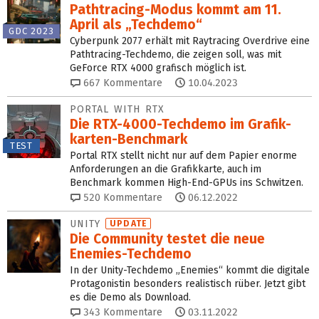
Pathtracing-Modus kommt am 11.
April als „Techdemo“
GDC 2023
Cyberpunk 2077 erhält mit Raytracing Overdrive eine
Pathtracing-Techdemo, die zeigen soll, was mit
GeForce RTX 4000 grafisch möglich ist.
667
Kommentare
10.04.2023
PORTAL WITH RTX
Die RTX-4000-Techdemo im Grafik­
karten-Benchmark
TEST
Portal RTX stellt nicht nur auf dem Papier enorme
Anforderungen an die Grafikkarte, auch im
Benchmark kommen High-End-GPUs ins Schwitzen.
520
Kommentare
06.12.2022
UNITY
UPDATE
Die Community testet die neue
Enemies-Techdemo
In der Unity-Techdemo „Enemies“ kommt die digitale
Protagonistin besonders realistisch rüber. Jetzt gibt
es die Demo als Download.
343
Kommentare
03.11.2022