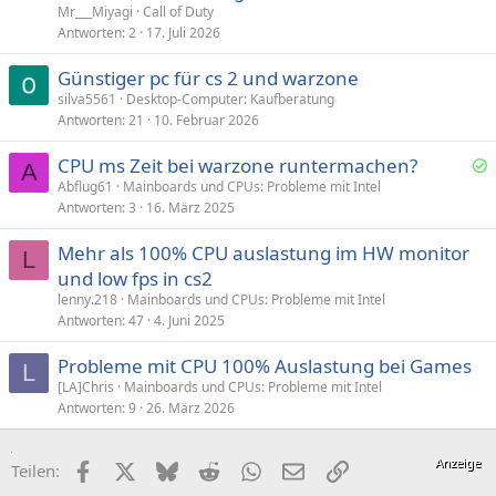
Mr___Miyagi
Call of Duty
Antworten
2
17. Juli 2026
Günstiger pc für cs 2 und warzone
silva5561
Desktop-Computer: Kaufberatung
Antworten
21
10. Februar 2026
CPU ms Zeit bei warzone runtermachen?
A
e
Abflug61
Mainboards und CPUs: Probleme mit Intel
Antworten
3
16. März 2025
l
ö
Mehr als 100% CPU auslastung im HW monitor
s
L
und low fps in cs2
t
lenny.218
Mainboards und CPUs: Probleme mit Intel
Antworten
47
4. Juni 2025
Probleme mit CPU 100% Auslastung bei Games
L
[LA]Chris
Mainboards und CPUs: Probleme mit Intel
Antworten
9
26. März 2026
Facebook
X (Twitter)
Bluesky
Reddit
WhatsApp
E-Mail
Link
Teilen: