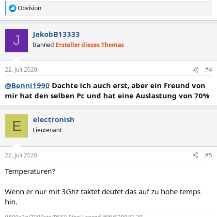
Obvision
R
e
a
JakobB13333
k
J
t
Banned
Ersteller dieses Themas
i
o
n
22. Juli 2020
#4
e
n
@Benni1990
Dachte ich auch erst, aber ein Freund von
:
mir hat den selben Pc und hat eine Auslastung von 70%
electronish
E
Lieutenant
22. Juli 2020
#5
Temperaturen?
Wenn er nur mit 3Ghz taktet deutet das auf zu hohe temps
hin.