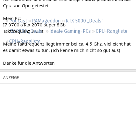
Regeln
Cpu und Gpu getestet.
Mein Pc:
Podcast
RAMageddon
RTX 5000 „Deals“
I7 9700k/Rtx 2070 super 8Gb
Taktfrequenz 3 Ghz
RX 9000 „Deals“
Ideale Gaming-PCs
GPU-Rangliste
CPU-Rangliste
Meine Taktfrequenz liegt immer bei ca. 4,5 Ghz, vielleicht hat
es damit etwas zu tun. (Ich kenne mich nicht so gut aus)
Danke für die Antworten