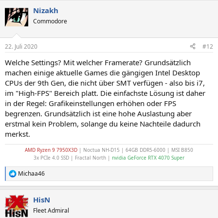
Nizakh
Commodore
22. Juli 2020
#12
Welche Settings? Mit welcher Framerate? Grundsätzlich
machen einige aktuelle Games die gängigen Intel Desktop
CPUs der 9th Gen, die nicht über SMT verfügen - also bis i7,
im "High-FPS" Bereich platt. Die einfachste Lösung ist daher
in der Regel: Grafikeinstellungen erhöhen oder FPS
begrenzen. Grundsätzlich ist eine hohe Auslastung aber
erstmal kein Problem, solange du keine Nachteile dadurch
merkst.
AMD Ryzen 9 7950X3D
| Noctua NH-D15 | 64GB DDR5-6000 | MSI B850
3x PCIe 4.0 SSD | Fractal North |
nvidia GeForce RTX 4070 Super
Michaa46
R
e
a
HisN
k
t
Fleet Admiral
i