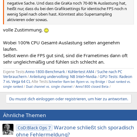
negative Sache. Und dass die GraKa noch 70-80 % Auslastung hat,
heißt nur, dass du bei den Grafiksettings für identische FPS noch n
wenig Spiel nach oben hast. Könntest also Supersampling
aktivieren oder sowas.
volle Zustimmung.
Wobei 100% CPU Gesamt-Auslastung selten angenehm
laufen.
Selbst wenn die FPS gut sind, sind die Frametimes dann oft
sehr ungleichmäßig und fühlen sich schlecht an.
Eigene Tests:
Anno-1800-Benchmark
/
Kühlertest AM4
/
Suche nach PC
Verbrauchern
/
Anleitung undervolting: NB Intel+Nvidia
/
GPU-Tests: Radeon
7 vs. Vega 64 CL
Alte Tests:
Schneller Ram bei Ryzen vs. ivy Bridge
/
Dual ranked vs.
single ranked
/
Dual channel vs. single channel
/
Anno1800 closed Beta
/
Du musst dich einloggen oder registrieren, um hier zu antworten.
Ähnliche Themen
Warzone schließt sich sporadisch
CoD:Black Ops 7
ohne Fehlermeldung?