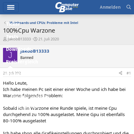
Hauptmenü
Anmelden
Mainboards und CPUs: Probleme mit Intel
Ticker
100%Cpu Warzone
Tests
E
E
JakobB13333
21. Juli 2020
r
r
Downloads
s
s
JakobB13333
J
t
t
Banned
e
e
Preisvergleich
l
l
l
l
21. Juli 2020
#1
Forum
e
t
r
a
Hallo Leute,
Aktuelles
m
Ich habe meinen Pc seit einer einer Woche und ich habe bei
Warzone folgendes Problem:
Empfohlene Inhalte
Neue Beiträge
Sobald ich in Warzone eine Runde spiele, ist meine Cpu
durchgehend zu 100% ausgelastet. Meine Gpu ist ebenfalls
Neueste Aktivitäten
80-100% ausgelastet
Leserartikel
Ich habe shon alle Grafikeinstellungen durchprobiert und die