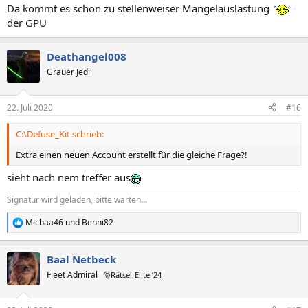
Da kommt es schon zu stellenweiser Mangelauslastung
der GPU
Deathangel008
Grauer Jedi
22. Juli 2020
#16
C:\Defuse_Kit schrieb:
Extra einen neuen Account erstellt für die gleiche Frage?!
sieht nach nem treffer aus
Signatur wird geladen, bitte warten...
Michaa46
und
Benni82
R
e
a
Baal Netbeck
k
t
Fleet Admiral
🎅Rätsel-Elite ’24
i
o
n