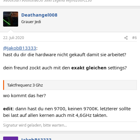
9800x3d/7900xtx/B650 Steel Legend Wifi/6200/CL30
Deathangel008
Grauer Jedi
22. Juli 2020
#6
@JakobB13333
:
hast du dir die hardware nicht gekauft damit sie arbeitet?
dein freund zockt auch mit den
exakt gleichen
settings?
Taktfrequenz 3 Ghz
wo kommt das her?
edit
: dann hast du nen 9700, keinen 9700K. letzterer sollte
bei last auf allen kernen auch mit 4,6GHz takten.
Signatur wird geladen, bitte warten...
JakobB13333