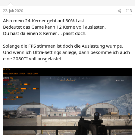
o
n
22. Juli 2020
#13
e
n
Also mein 24-Kerner geht auf 50% Last.
:
Bedeutet das Game kann 12 Kerne voll auslasten.
Du hast da einen 8 Kerner ... passt doch.
Solange die FPS stimmen ist doch die Auslastung wumpe.
Und wenn ich Ultra-Settings anlege, dann bekomme ich auch
eine 2080TI voll ausgelastet.