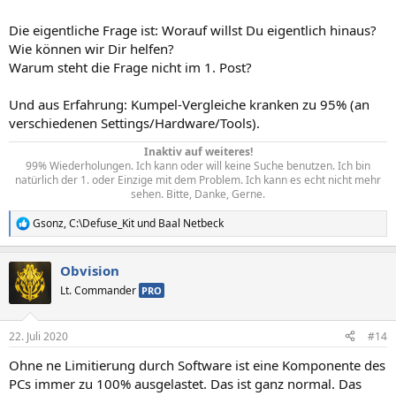
Die eigentliche Frage ist: Worauf willst Du eigentlich hinaus?
Wie können wir Dir helfen?
Warum steht die Frage nicht im 1. Post?
Und aus Erfahrung: Kumpel-Vergleiche kranken zu 95% (an
verschiedenen Settings/Hardware/Tools).
Inaktiv auf weiteres!
99% Wiederholungen. Ich kann oder will keine Suche benutzen. Ich bin
natürlich der 1. oder Einzige mit dem Problem. Ich kann es echt nicht mehr
sehen. Bitte, Danke, Gerne.​
Gsonz
,
C:\Defuse_Kit
und
Baal Netbeck
R
e
a
Obvision
k
t
Lt. Commander
PRO
i
o
n
22. Juli 2020
#14
e
n
Ohne ne Limitierung durch Software ist eine Komponente des
:
PCs immer zu 100% ausgelastet. Das ist ganz normal. Das