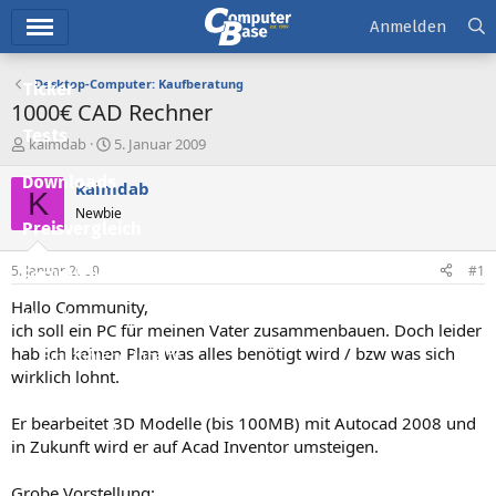
Hauptmenü
Anmelden
Desktop-Computer: Kaufberatung
Ticker
1000€ CAD Rechner
Tests
E
E
kaimdab
5. Januar 2009
r
r
Downloads
s
s
kaimdab
K
t
t
Newbie
e
e
Preisvergleich
l
l
l
l
5. Januar 2009
#1
Forum
e
t
r
a
Hallo Community,
Aktuelles
m
ich soll ein PC für meinen Vater zusammenbauen. Doch leider
hab ich keinen Plan was alles benötigt wird / bzw was sich
Empfohlene Inhalte
wirklich lohnt.
Neue Beiträge
Er bearbeitet 3D Modelle (bis 100MB) mit Autocad 2008 und
Neueste Aktivitäten
in Zukunft wird er auf Acad Inventor umsteigen.
Leserartikel
Grobe Vorstellung: