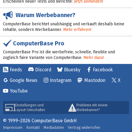
Erscheinen neuer Tests und Berichte:
Jetzt anmelden!
Warum Werbebanner?
ComputerBase berichtet unabhängig und verkauft deshalb keine
Inhalte, sondern Werbebanner.
Mehr erfahren!
ComputerBase Pro
ComputerBase Pro ist die werbefreie, schnelle, flexible und
zugleich faire Variante von ComputerBase.
Mehr dazu!
Feeds
Discord
Bluesky
Facebook
Google News
Instagram
Mastodon
X
YouTube
Einstellungen und
Probleme mit einem
Layout-Umschalter
Werbebanner?
© 1999–2026 ComputerBase GmbH
Impressum
Kontakt
Mediadaten
Vertrag widerrufen