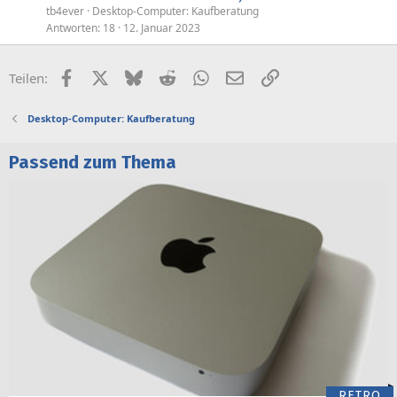
tb4ever
Desktop-Computer: Kaufberatung
Antworten
18
12. Januar 2023
Facebook
X (Twitter)
Bluesky
Reddit
WhatsApp
E-Mail
Link
Teilen:
Desktop-Computer: Kaufberatung
Passend zum Thema
RETRO