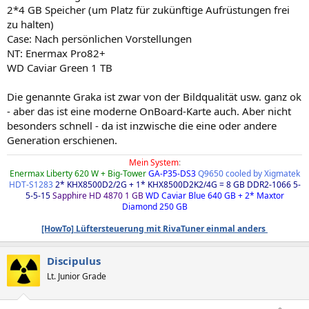
2*4 GB Speicher (um Platz für zukünftige Aufrüstungen frei
zu halten)
Case: Nach persönlichen Vorstellungen
NT: Enermax Pro82+
WD Caviar Green 1 TB
Die genannte Graka ist zwar von der Bildqualität usw. ganz ok
- aber das ist eine moderne OnBoard-Karte auch. Aber nicht
besonders schnell - da ist inzwische die eine oder andere
Generation erschienen.
Mein System
:
Enermax Liberty 620 W + Big-Tower
GA-P35-DS3
Q9650 cooled by Xigmatek
HDT-S1283
2* KHX8500D2/2G + 1* KHX8500D2K2/4G = 8 GB DDR2-1066 5-
5-5-15
Sapphire HD 4870 1 GB
WD Caviar Blue 640 GB + 2* Maxtor
Diamond 250 GB
[HowTo] Lüftersteuerung mit RivaTuner einmal anders
Discipulus
Lt. Junior Grade