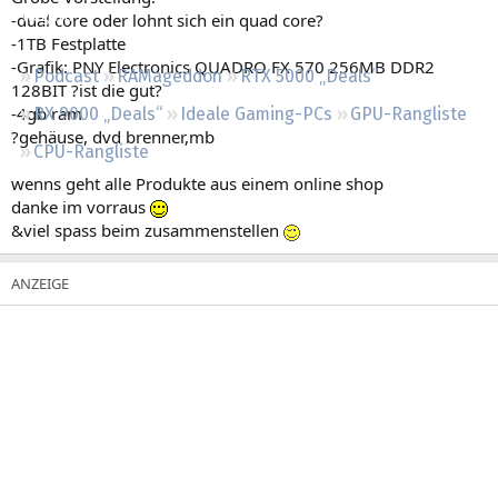
Regeln
-dual core oder lohnt sich ein quad core?
-1TB Festplatte
-Grafik: PNY Electronics QUADRO FX 570 256MB DDR2
Podcast
RAMageddon
RTX 5000 „Deals“
128BIT ?ist die gut?
-4gb ram
RX 9000 „Deals“
Ideale Gaming-PCs
GPU-Rangliste
?gehäuse, dvd brenner,mb
CPU-Rangliste
wenns geht alle Produkte aus einem online shop
danke im vorraus
&viel spass beim zusammenstellen