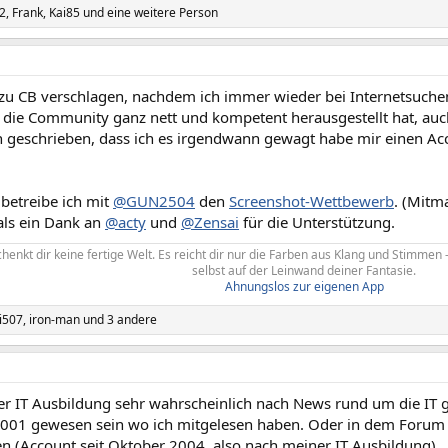
2
,
Frank
,
Kai85
und eine weitere Person
 zu CB verschlagen, nachdem ich immer wieder bei Internetsuche
h die Community ganz nett und kompetent herausgestellt hat, auc
 geschrieben, dass ich es irgendwann gewagt habe mir einen Acco
 betreibe ich mit
@GUN2504
den
Screenshot-Wettbewerb
. (Mitm
ls ein Dank an
@acty
und
@Zensai
für die Unterstützung.
chenkt dir keine fertige Welt. Es reicht dir nur die Farben aus Klang und Stimme
selbst auf der Leinwand deiner Fantasie.
Ahnungslos zur eigenen App
i507
,
iron-man
und 3 andere
er IT Ausbildung sehr wahrscheinlich nach News rund um die IT 
001 gewesen sein wo ich mitgelesen haben. Oder in dem Forum na
en (Account seit Oktober 2004, also nach meiner IT Ausbildung).