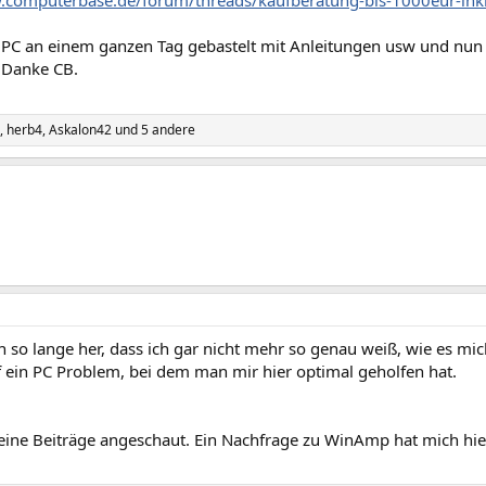
.computerbase.de/forum/threads/kaufberatung-bis-1000eur-ink
PC an einem ganzen Tag gebastelt mit Anleitungen usw und nun b
 Danke CB.
,
herb4
,
Askalon42
und 5 andere
n so lange her, dass ich gar nicht mehr so genau weiß, wie es mi
f ein PC Problem, bei dem man mir hier optimal geholfen hat.
ine Beiträge angeschaut. Ein Nachfrage zu WinAmp hat mich hier