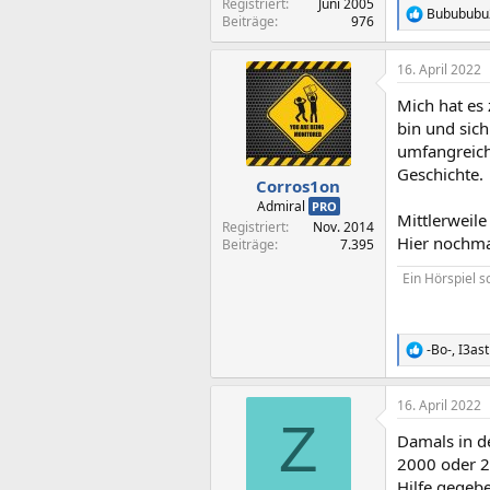
Registriert
Juni 2005
Bubububu
R
Beiträge
976
e
a
16. April 2022
k
t
Mich hat es
i
o
bin und sic
n
umfangreich
e
Geschichte.
n
Corros1on
:
Admiral
PRO
Mittlerweile
Registriert
Nov. 2014
Hier nochma
Beiträge
7.395
Ein Hörspiel s
-Bo-
,
I3ast
R
e
a
16. April 2022
k
Z
t
Damals in d
i
o
2000 oder 2
n
Hilfe gegeb