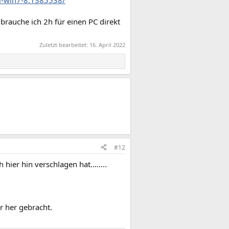
l-win7-8.1385538/
rauche ich 2h für einen PC direkt
Zuletzt bearbeitet:
16. April 2022
#12
ch hier hin verschlagen hat……..
 her gebracht.