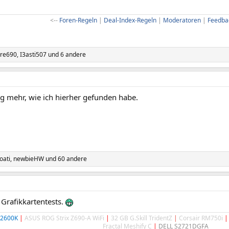
<--
Foren-Regeln
|
Deal-Index-Regeln
|
Moderatoren
|
Feedba
ire690
,
I3asti507
und 6 andere
g mehr, wie ich hierher gefunden habe.
oati
,
newbieHW
und 60 andere
 Grafikkartentests.
 12600K
|
ASUS ROG Strix Z690-A WiFi
|
32 GB G.Skill TridentZ
|
Corsair RM750i
|
Fractal Meshify C
|
DELL S2721DGFA