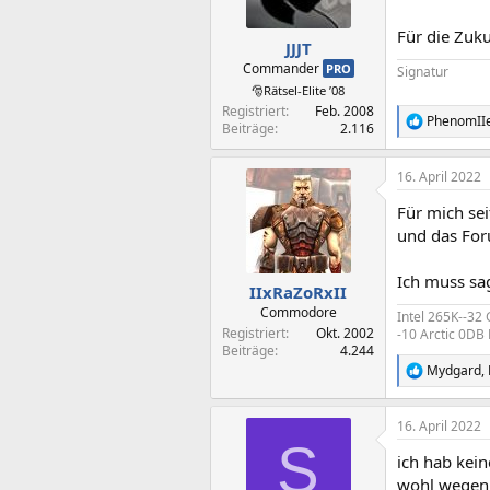
n
e
Für die Zuku
n
JJJT
:
Commander
PRO
Signatur
🎅Rätsel-Elite ’08
Registriert
Feb. 2008
PhenomII
R
Beiträge
2.116
e
a
16. April 2022
k
t
Für mich sei
i
o
und das For
n
e
Ich muss sag
n
IIxRaZoRxII
:
Commodore
Intel 265K--32
Registriert
Okt. 2002
-10 Arctic 0D
Beiträge
4.244
Mydgard
,
R
e
a
16. April 2022
k
S
t
ich hab kei
i
o
wohl wegen 