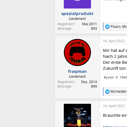
n
e
n
spezialprodukt
:
Lieutenant
Registriert
Mai 2011
Pisaro
,
Mr
R
Beiträge
893
e
a
16. April 2022
k
t
Mir hat auf 
i
o
Nach 2 Jahr
n
Der erste Be
e
Zukunft tun
n
fraqman
:
Lieutenant
Ryzen 9 795
Registriert
Dez. 2014
Beiträge
899
Mcmeider
R
e
a
16. April 2022
k
t
Brauchte ei
i
o
n