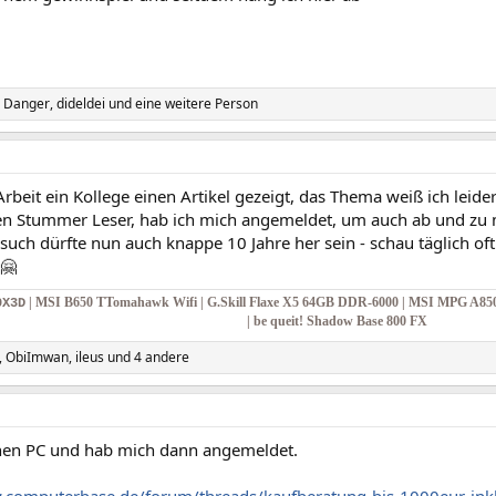
. Danger
,
dideldei
und eine weitere Person
Arbeit ein Kollege einen Artikel gezeigt, das Thema weiß ich leide
en Stummer Leser, hab ich mich angemeldet, um auch ab und zu
such dürfte nun auch knappe 10 Jahre her sein - schau täglich oft
 🤗
| MSI B650 TTomahawk Wifi | G.Skill Flaxe X5 64GB DDR-6000 | MSI MPG A85
0X3D
| be queit! Shadow Base 800 FX
,
ObiImwan
,
ileus
und 4 andere
nen PC und hab mich dann angemeldet.