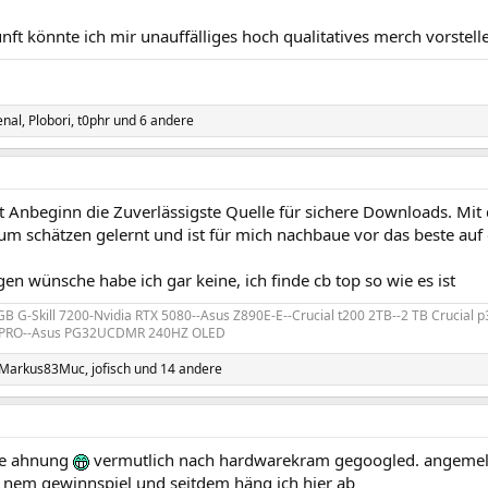
nft könnte ich mir unauffälliges hoch qualitatives merch vorstell
enal
,
Plobori
,
t0phr
und 6 andere
t Anbeginn die Zuverlässigste Quelle für sichere Downloads. Mit d
um schätzen gelernt und ist für mich nachbaue vor das beste auf
en wünsche habe ich gar keine, ich finde cb top so wie es ist
 GB G-Skill 7200-Nvidia RTX 5080--Asus Z890E-E--Crucial t200 2TB--2 TB Crucial
B PRO--Asus PG32UCDMR 240HZ OLED
Markus83Muc
,
jofisch
und 14 andere
ne ahnung
vermutlich nach hardwarekram gegoogled. angemeldet
nem gewinnspiel und seitdem häng ich hier ab