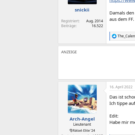
https://www
e
n
snickii
Damals den 
:
aus dem FF.
Registriert
Aug. 2014
Beiträge
16.522
The_Calen
R
e
a
k
t
i
o
n
e
n
:
16. April 2022
Das ist scho
Ich tippe au
Edit:
Arch-Angel
Habe mir me
Lieutenant
🎅Rätsel-Elite ’24