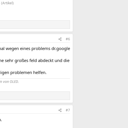
)
(Artikel)
#6
 mal wegen eines problems dr.google
ine sehr großes feld abdeckt und die
hligen problemen helfen.
lem von OLED.
#7
.