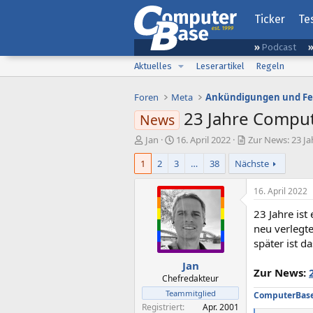
Ticker
Te
Podcast
Aktuelles
Leserartikel
Regeln
Foren
Meta
Ankündigungen und F
23 Jahre Comput
News
E
E
Jan
16. April 2022
Zur News: 23 Ja
r
r
1
2
3
…
38
Nächste
s
s
t
t
e
e
16. April 2022
l
l
23 Jahre ist
l
l
e
t
neu verlegte
r
a
später ist d
m
Jan
Zur News:
Chefredakteur
Teammitglied
ComputerBase 
Registriert
Apr. 2001