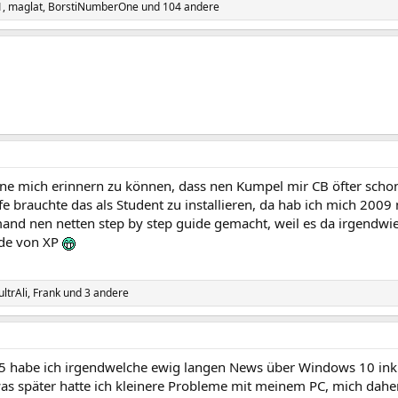
1
,
maglat
,
BorstiNumberOne
und 104 andere
ne mich erinnern zu können, dass nen Kumpel mir CB öfter schon 
e brauchte das als Student zu installieren, da hab ich mich 200
mand nen netten step by step guide gemacht, weil es da irgendw
de von XP
ultrAli
,
Frank
und 3 andere
 habe ich irgendwelche ewig langen News über Windows 10 ink
as später hatte ich kleinere Probleme mit meinem PC, mich daher