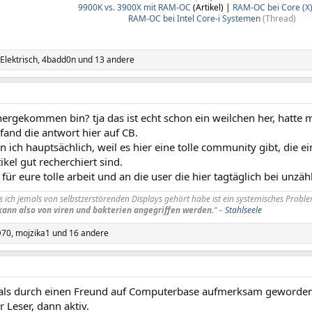
9900K vs. 3900X mit RAM-OC
(Artikel) |
RAM-OC bei Core (X
RAM-OC bei Intel Core-i Systemen
(Thread)​
lektrisch
,
4badd0n
und 13 andere
hergekommen bin? tja das ist echt schon ein weilchen her, hatte
fand die antwort hier auf CB.
n ich hauptsächlich, weil es hier eine tolle community gibt, die e
ikel gut recherchiert sind.
für eure tolle arbeit und an die user die hier tagtäglich bei unzä
s ich jemals von selbstzerstörenden Displays gehört habe ist ein systemisches Prob
 kann also von viren und bakterien angegriffen werden.
“ –
Stahlseele
D70
,
mojzika1
und 16 andere
als durch einen Freund auf Computerbase aufmerksam geworden
ler Leser, dann aktiv.