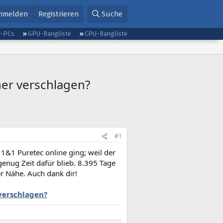
nmelden
Registrieren
Suche
g-PCs
GPU-Rangliste
CPU-Rangliste
her verschlagen?
#1
1&1 Puretec online ging; weil der
enug Zeit dafür blieb. 8.395 Tage
er Nähe. Auch dank dir!
 verschlagen?