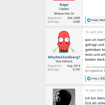
n
Rage
:
Captain
🎅Rätsel-Elite ’24
Registriert
Feb. 2009
Poati
,
MaxE
R
Beiträge
3.095
e
a
16. April 2022
k
t
wie ich hier
i
o
gefragt und 
n
geblieben bi
e
tests und art
n
WhyNotZoidberg?
besten dank 
:
Vice Admiral
Registriert
Aug. 2014
„Das einzige wa
Beiträge
6.797
Ist organisch,
cma_i
,
ID
R
e
a
16. April 2022
k
t
Ich bin dam
i
o
Erst als stil