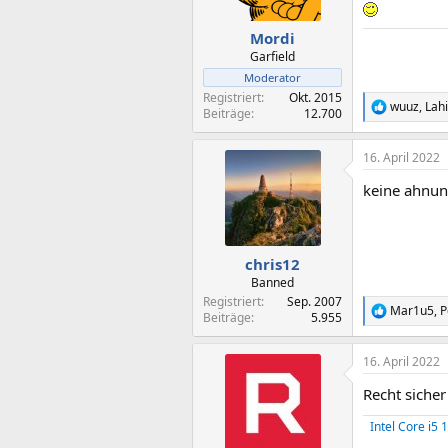
e
n
Mordi
:
Garfield
Moderator
Registriert
Okt. 2015
wuuz
,
Lah
R
Beiträge
12.700
e
a
16. April 2022
k
t
keine ahnun
i
o
n
e
n
chris12
:
Banned
Registriert
Sep. 2007
Mar1u5
,
P
R
Beiträge
5.955
e
a
16. April 2022
k
t
Recht sicher
i
o
Intel Core i5
n
e