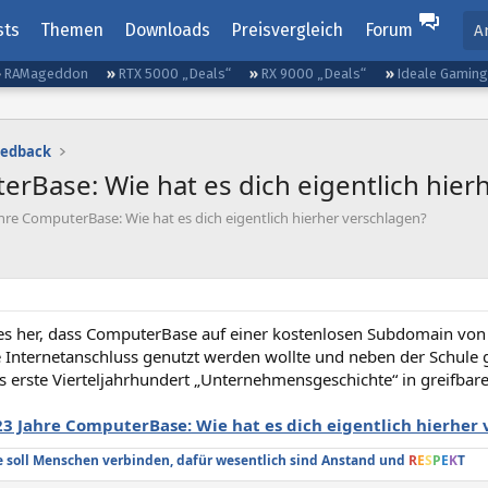
sts
Themen
Downloads
Preisvergleich
Forum
A
RAMageddon
RTX 5000 „Deals“
RX 9000 „Deals“
Ideale Gamin
eedback
erBase: Wie hat es dich eigentlich hier
hre ComputerBase: Wie hat es dich eigentlich hierher verschlagen?
 es her, dass ComputerBase auf einer kostenlosen Subdomain von 
 Internetanschluss genutzt werden wollte und neben der Schule g
as erste Vierteljahrhundert „Unternehmensgeschichte“ in greifbar
23 Jahre ComputerBase: Wie hat es dich eigentlich hierher
soll Menschen verbinden, dafür wesentlich sind Anstand und
R
E
S
P
E
K
T