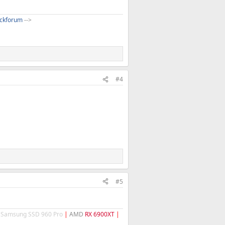
ckforum
-->​
#4
#5
Samsung SSD 960 Pro
|
AMD
RX 6900XT
|