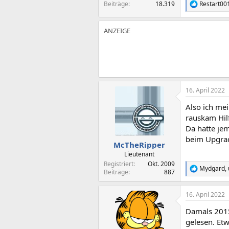
Beiträge
18.319
Restart00
R
e
a
k
t
i
o
n
e
n
:
16. April 2022
Also ich mei
rauskam Hilf
Da hatte je
beim Upgra
McTheRipper
Lieutenant
Registriert
Okt. 2009
Mydgard
,
R
Beiträge
887
e
a
16. April 2022
k
t
Damals 2015
i
o
gelesen. Etw
n