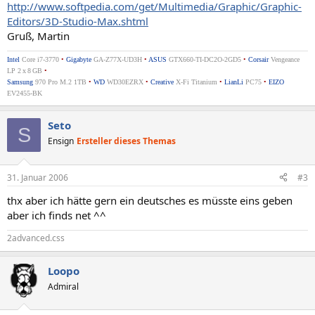
http://www.softpedia.com/get/Multimedia/Graphic/Graphic-
Editors/3D-Studio-Max.shtml
Gruß, Martin
Intel
Core i7-3770
•
Gigabyte
GA-Z77X-UD3H
•
ASUS
GTX660-TI-DC2O-2GD5
•
Corsair
Vengeance
LP 2 x 8 GB
•
Samsung
970 Pro M.2 1TB
•
WD
WD30EZRX
•
Creative
X-Fi Titanium
•
LianLi
PC75
•
EIZO
EV2455-BK
Seto
S
Ensign
Ersteller dieses Themas
31. Januar 2006
#3
thx aber ich hätte gern ein deutsches es müsste eins geben
aber ich finds net ^^
2advanced.css
Loopo
Admiral