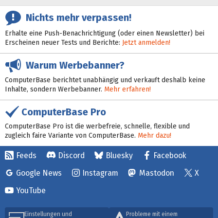
Nichts mehr verpassen!
Erhalte eine Push-Benachrichtigung (oder einen Newsletter) bei
Erscheinen neuer Tests und Berichte:
Jetzt anmelden!
Warum Werbebanner?
ComputerBase berichtet unabhängig und verkauft deshalb keine
Inhalte, sondern Werbebanner.
Mehr erfahren!
ComputerBase Pro
ComputerBase Pro ist die werbefreie, schnelle, flexible und
zugleich faire Variante von ComputerBase.
Mehr dazu!
Feeds
Discord
Bluesky
Facebook
Google News
Instagram
Mastodon
X
YouTube
Einstellungen und
Probleme mit einem