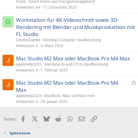
Frank
Smart Home und Energiemanagement
Antworten
64
11. Dezember 2025
Workstation für 4K-Videoschnitt sowie 3D-
G
Rendering mit Blender und Musikproduktion mit
FL Studio
GhettoGoethe
Desktop-Computer: Kaufberatung
Antworten
5
4. März 2026
Mac Studio M2 Max oder MacBook Pro M4 Max
applehelp2025
Mainboards und CPUs: Kaufberatung
Antworten
9
1. Februar 2025
Mac Studio M2 Max oder MacBook Pro M4
e
Max
s
applehelp2025
MacBook, iMac und Mac mini
p
Antworten
3
28. Januar 2025
e
r
Facebook
X (Twitter)
Bluesky
Reddit
WhatsApp
E-Mail
Link
Teilen:
r
t
Systemtools