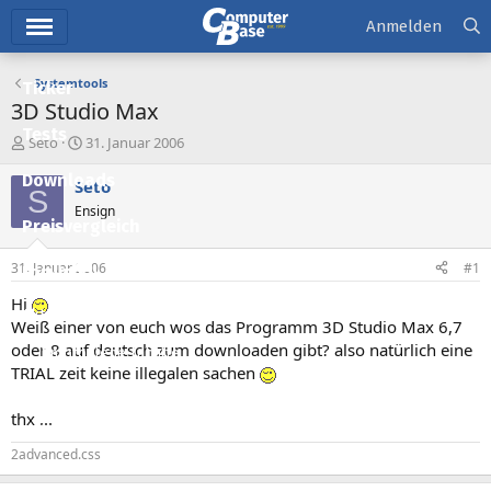
Hauptmenü
Anmelden
Systemtools
Ticker
3D Studio Max
Tests
E
E
Seto
31. Januar 2006
r
r
Downloads
s
s
Seto
S
t
t
Ensign
e
e
Preisvergleich
l
l
l
l
31. Januar 2006
#1
Forum
e
t
r
a
Hi
Aktuelles
m
Weiß einer von euch wos das Programm 3D Studio Max 6,7
oder 8 auf deutsch zum downloaden gibt? also natürlich eine
Empfohlene Inhalte
TRIAL zeit keine illegalen sachen
Neue Beiträge
thx ...
Neueste Aktivitäten
2advanced.css
Leserartikel