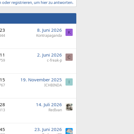
 oder registrieren, um hier zu antworten.
23
8. Juni 2026
K
444
Kontrapaganda
11
2. Juni 2026
C
759
c-freak-p
15
19. November 2025
I
767
ICHBINDA
28
14. Juli 2026
813
RedIvan
45
23. Juni 2026