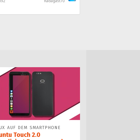
892
Radagast70
UX AUF DEM SMARTPHONE
untu Touch 2.0