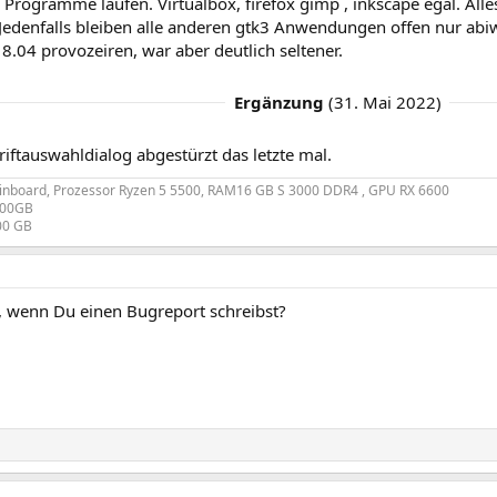
 Programme laufen. Virtualbox, firefox gimp , inkscape egal. Alle
 Jedenfalls bleiben alle anderen gtk3 Anwendungen offen nur abi
8.04 provozeiren, war aber deutlich seltener.
Ergänzung
(
31. Mai 2022
)
riftauswahldialog abgestürzt das letzte mal.
nboard, Prozessor Ryzen 5 5500, RAM16 GB S 3000 DDR4 , GPU RX 6600
200GB
00 GB
, wenn Du einen Bugreport schreibst?