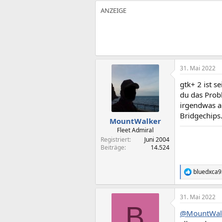
31. Mai 2022
gtk+ 2 ist s
du das Probl
irgendwas a
Bridgechips
MountWalker
Fleet Admiral
Registriert
Juni 2004
Beiträge
14.524
bluedxca9
R
e
a
31. Mai 2022
k
B
t
@MountWal
i