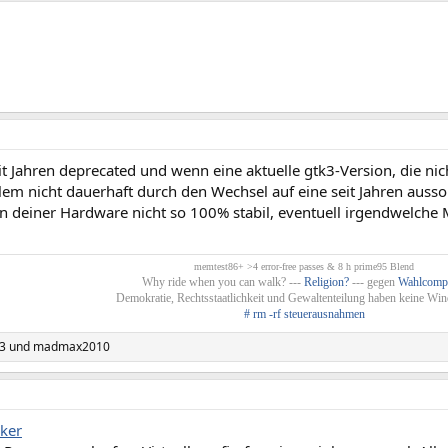
eit Jahren deprecated und wenn eine aktuelle gtk3-Version, die nicht 
em nicht dauerhaft durch den Wechsel auf eine seit Jahren aussor
n deiner Hardware nicht so 100% stabil, eventuell irgendwelche
.
memtest86+ >4 error-free passes & 8 h prime95 Blend
Why ride when you can walk? ---
Religion?
--- gegen
Wahlcomp
Demokratie, Rechtsstaatlichkeit und Gewaltenteilung haben keine Win
# rm -rf steuerausnahmen
3
und
madmax2010
ker