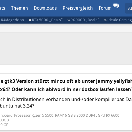
sts
Themen
Downloads
Preisvergleich
Forum
A
RAMageddon
RTX 5000 „Deals“
RX 9000 „Deals“
Ideale Gamin
le gtk3 Version stürzt mir zu oft ab unter jammy yellyfish
64? Oder kann ich abiword in ner dosbox laufen lassen
och in Distributionen vorhanden und-/oder kompilierbar. Da
ubuntu hat 3.24?
nboard, Prozessor Ryzen 5 5500, RAM16 GB S 3000 DDR4 , GPU RX 6600
200GB
00 GB