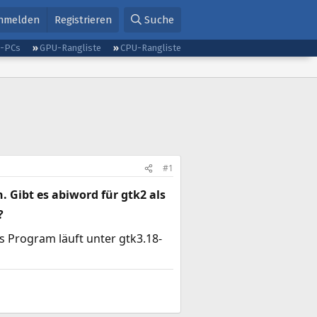
nmelden
Registrieren
Suche
g-PCs
GPU-Rangliste
CPU-Rangliste
#1
. Gibt es abiword für gtk2 als
?
s Program läuft unter gtk3.18-