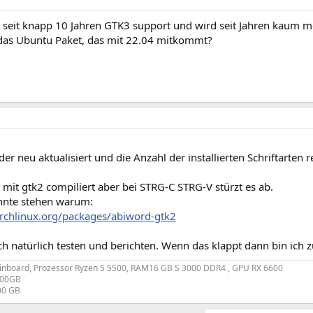
 seit knapp 10 Jahren GTK3 support und wird seit Jahren kaum me
das Ubuntu Paket, das mit 22.04 mitkommt?
er neu aktualisiert und die Anzahl der installierten Schriftarten red
mit gtk2 compiliert aber bei STRG-C STRG-V stürzt es ab.
nnte stehen warum:
.archlinux.org/packages/abiword-gtk2
h natürlich testen und berichten. Wenn das klappt dann bin ich zu
nboard, Prozessor Ryzen 5 5500, RAM16 GB S 3000 DDR4 , GPU RX 6600
200GB
00 GB