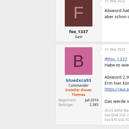
31. Mai 2022
k
F
t
Abiword hat
i
o
aber schon 
n
e
n
foo_1337
:
Gast
31. Mai 2022
B
@foo_1337
Habe es wied
Abiword 2.9 
bluedxca93
Erm hier kö
Commander
https://aur
Ersteller dieses
Themas
Registriert
Juli 2019
Das werde ic
Beiträge
2.385
ASUS B450 Mai
San Disk SSD 
Evo 870 SSD 5