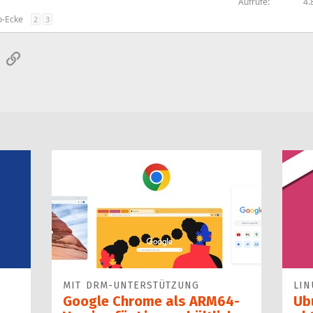
Aufrufe
4.
o-Ecke
2
3
sApp
E-Mail
Link
MIT DRM-UNTERSTÜTZUNG
LIN
Google Chrome als ARM64-
Ub