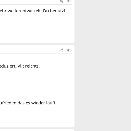
#5
hr weiterentwickelt. Du benutzt
#6
uziert. Vllt reichts.
frieden das es wieder läuft.