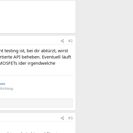
#2
testing ist, bei dir abtürzt, wirst
tierte API beheben. Eventuell läuft
 MOSFETs ider irgendwelche
uter
drichtung
#3