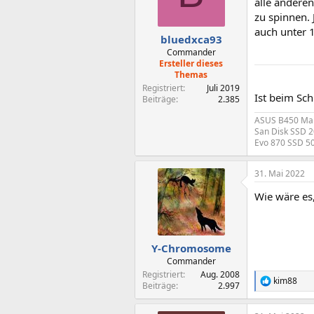
o
alle anderen
n
zu spinnen.
e
auch unter 1
n
bluedxca93
:
Commander
Ersteller dieses
Themas
Registriert
Juli 2019
Ist beim Sch
Beiträge
2.385
ASUS B450 Mai
San Disk SSD 
Evo 870 SSD 5
31. Mai 2022
Wie wäre es
Y-Chromosome
Commander
Registriert
Aug. 2008
kim88
R
Beiträge
2.997
e
a