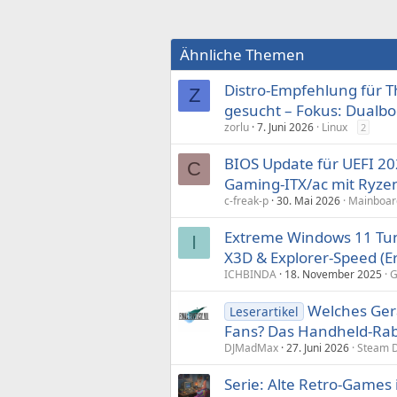
Ähnliche Themen
Distro-Empfehlung für Th
Z
gesucht – Fokus: Dualb
zorlu
7. Juni 2026
Linux
2
BIOS Update für UEFI 20
C
Gaming-ITX/ac mit Ryze
c-freak-p
30. Mai 2026
Mainboar
Extreme Windows 11 Tun
I
X3D & Explorer-Speed (E
ICHBINDA
18. November 2025
G
Welches Gerä
Leserartikel
Fans? Das Handheld-Rab
DJMadMax
27. Juni 2026
Steam D
Serie: Alte Retro-Games