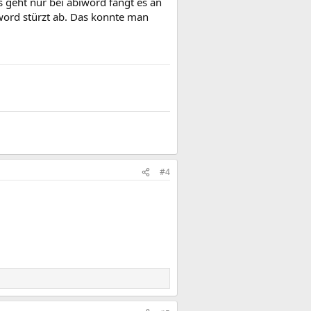
s geht nur bei abiword fängt es an
word stürzt ab. Das konnte man
#4