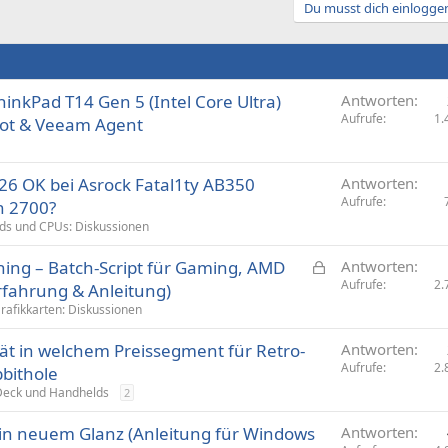
Du musst dich einloggen
inkPad T14 Gen 5 (Intel Core Ultra)
Antworten
Aufrufe
1.
oot & Veeam Agent
26 OK bei Asrock Fatal1ty AB350
Antworten
Aufrufe
n 2700?
ds und CPUs: Diskussionen
G
ing – Batch-Script für Gaming, AMD
Antworten
e
Aufrufe
2.
rfahrung & Anleitung)
s
rafikkarten: Diskussionen
p
t in welchem Preissegment für Retro-
e
Antworten
Aufrufe
2.
r
bithole
r
eck und Handhelds
2
t
 in neuem Glanz (Anleitung für Windows
Antworten