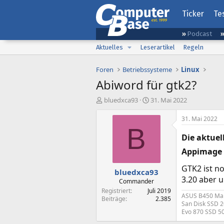
Ticker
Te
Podcast
Aktuelles
Leserartikel
Regeln
Foren
Betriebssysteme
Linux
Abiword für gtk2?
E
E
bluedxca93
31. Mai 2022
r
r
s
s
31. Mai 2022
t
t
B
e
e
Die aktuel
l
l
Appimage x
l
l
e
t
GTK2 ist n
bluedxca93
r
a
3.20 aber 
m
Commander
Registriert
Juli 2019
ASUS B450 Mai
Beiträge
2.385
San Disk SSD 
Evo 870 SSD 5