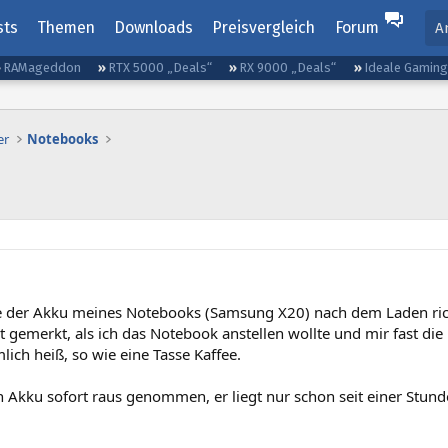
sts
Themen
Downloads
Preisvergleich
Forum
A
RAMageddon
RTX 5000 „Deals“
RX 9000 „Deals“
Ideale Gamin
er
Notebooks
 der Akku meines Notebooks (Samsung X20) nach dem Laden rich
t gemerkt, als ich das Notebook anstellen wollte und mir fast die 
mlich heiß, so wie eine Tasse Kaffee.
 Akku sofort raus genommen, er liegt nur schon seit einer Stund