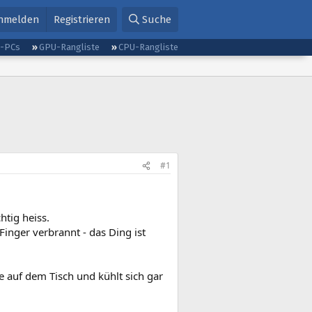
nmelden
Registrieren
Suche
g-PCs
GPU-Rangliste
CPU-Rangliste
#1
tig heiss.
Finger verbrannt - das Ding ist
e auf dem Tisch und kühlt sich gar