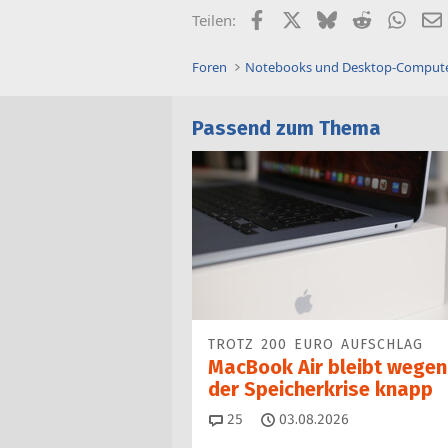
Facebook
X (Twitter)
Bluesky
Reddit
What
Teilen:
Foren
Notebooks und Desktop-Comput
Passend zum Thema
TROTZ 200 EURO AUFSCHLAG
MacBook Air bleibt wegen
der Speicherkrise knapp
Kommentare
25
03.08.2026