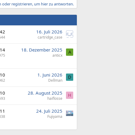
 oder registrieren, um hier zu antworten.
42
16. Juli 2026
644
cartridge_case
14
18. Dezember 2025
A
975
anticx
10
1. Juni 2026
D
962
Dellman
10
28. August 2025
H
693
haiflosse
11
24. Juli 2025
338
Fujiyama