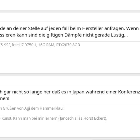
de an deiner Stelle auf jeden fall beim Hersteller anfragen. Wen
sieren kann sind die giftigen Dämpfe nicht gerade Lustig...
5-9SF, Intel i7 9750H, 16G RAM, RTX2070 8GB
h gar nicht so lange her daß es in Japan während einer Konferenz
men!
hen Grüßen von Agi dem Hammerklau!
e Kunst. Kann man bei mir lernen" (Janosch alias Horst Eckert).