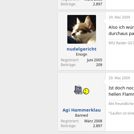
Beiträge
2.897
29. Mai 2009
Also ich wür
durchaus pas
MSI Raider GE7
nudelgericht
Ensign
Registriert
Juni 2005
Beiträge
209
29. Mai 2009
Ist doch noc
hellen Flam
Mit freundlic
Agi Hammerklau
"Saufen ist ein
Banned
Registriert
März 2008
Beiträge
2.897