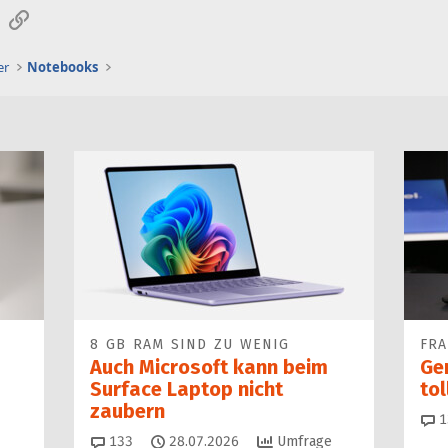
sApp
E-Mail
Link
er
Notebooks
8 GB RAM SIND ZU WENIG
FR
Auch Microsoft kann beim
Ge
Surface Laptop nicht
to
zaubern
1
Kommentare
133
28.07.2026
Umfrage