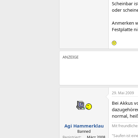
Scheinbar is
oder scheine
Anmerken wi
Festplatte n
29. Mai 2009
Bei Akkus v
dazugehören
normal, heiß
Agi Hammerklau
Mit freundlic
Banned
"Saufen ist ein
Registriert
März 2008