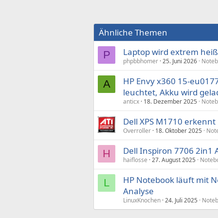
Ähnliche Themen
Laptop wird extrem heiß
P
phpbbhomer
25. Juni 2026
Noteb
HP Envy x360 15-eu0177n
A
leuchtet, Akku wird gel
anticx
18. Dezember 2025
Noteb
Dell XPS M1710 erkennt
Overroller
18. Oktober 2025
Not
Dell Inspiron 7706 2in1
H
haiflosse
27. August 2025
Noteb
HP Notebook läuft mit Net
L
Analyse
LinuxKnochen
24. Juli 2025
Note