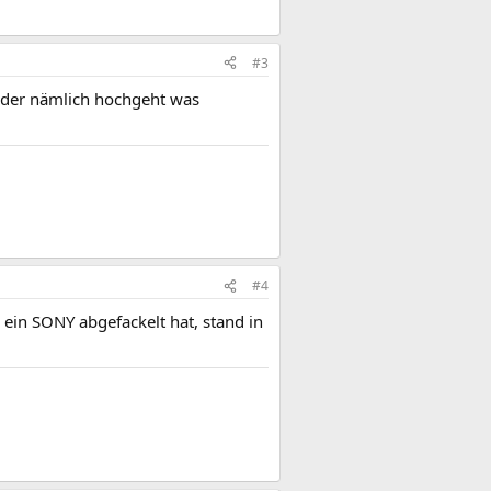
#3
n der nämlich hochgeht was
#4
 ein SONY abgefackelt hat, stand in