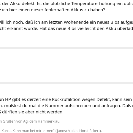
t der Akku defekt. Ist die plötzliche Temperaturerhöhung ein übl
 ich hier einen dieser fehlerhaften Akkus zu haben?
ll ich noch, daß ich am letzten Wohenende ein neues Bios aufges
icht erkannt wurde. Hat das neue Bios vielleicht den Akku überl
on HP gibt es derzeit eine Rückrufaktion wegen Defekt, kann sei
. müßtest du mal die Nummer aufschreiben und anfragen. Daß 
 dürften sie aber nicht werden.
hen Grüßen von Agi dem Hammerklau!
e Kunst. Kann man bei mir lernen" (Janosch alias Horst Eckert).