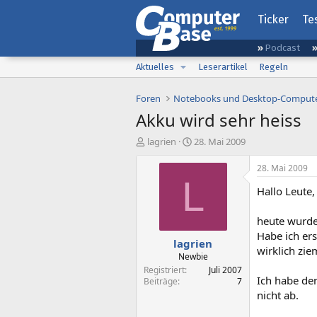
Ticker
Te
Podcast
Aktuelles
Leserartikel
Regeln
Foren
Notebooks und Desktop-Comput
Akku wird sehr heiss
E
E
lagrien
28. Mai 2009
r
r
s
s
28. Mai 2009
t
t
L
Hallo Leute,
e
e
l
l
l
l
heute wurde
e
t
Habe ich ers
lagrien
r
a
wirklich zie
m
Newbie
Registriert
Juli 2007
Ich habe den
Beiträge
7
nicht ab.