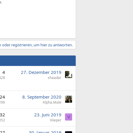
.
 oder registrieren, um hier zu antworten.
4
27. Dezember 2019
428
shaadar
24
8. September 2020
296
Alpha.Male
32
23. Juni 2019
V
352
Viieper
27
30. Januar 2019