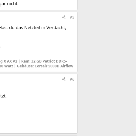
ar nicht.
#5
Hast du das Netzteil in Verdacht,
.
g X AX V2 |
Ram: 32 GB Patriot DDR5-
600 Watt |
Gehäuse
: Corsair 5000D Airflow
#6
tzt.