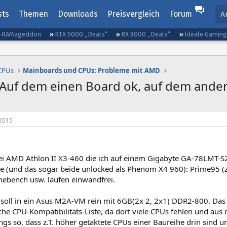
sts
Themen
Downloads
Preisvergleich
Forum
A
RAMageddon
RTX 5000 „Deals“
RX 9000 „Deals“
Ideale Gamin
 CPUs
Mainboards und CPUs: Probleme mit AMD
 Auf dem einen Board ok, auf dem ander
2015
ei AMD Athlon II X3-460 die ich auf einem Gigabyte GA-78LMT-S
be (und das sogar beide unlocked als Phenom X4 960): Prime95 (z
inebench usw. laufen einwandfrei.
soll in ein Asus M2A-VM rein mit 6GB(2x 2, 2x1) DDR2-800. Das B
che CPU-Kompatibilitäts-Liste, da dort viele CPUs fehlen und au
ings so, dass z.T. höher getaktete CPUs einer Baureihe drin sind u