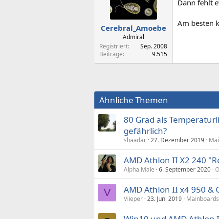
Dann fehlt 
Am besten ke
Cerebral_Amoebe
Admiral
Registriert
Sep. 2008
Beiträge
9.515
Ähnliche Themen
80 Grad als Temperaturli
gefährlich?
shaadar
27. Dezember 2019
Mai
AMD Athlon II X2 240 "R
Alpha.Male
6. September 2020
O
AMD Athlon II x4 950 & 
V
Viieper
23. Juni 2019
Mainboards
Win10 und AMD Athlon II