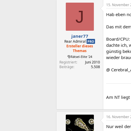
15. November 
J
Hab eben no
Das mit dem 
janer77
Board/CPU: 
Rear Admiral
PRO
dachte ich,
Ersteller dieses
Themas
günstig beko
🎅Rätsel-Elite ’24
wieder brau
Registriert
Juni 2010
Beiträge
5.508
@ Cerebral_
Am NT liegt 
16. November 
Nur weil der