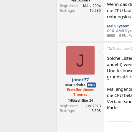
Fleet Admiral
Wenn das da
Registriert
März 2004
die CPU laut
Beiträge
15.630
reibungslos 
Mein System
CPU
: AMD Ryz
6000 |
GPU
: P
15. November 
J
Solche Liste
angeht) wen
Und technis
grundsätzlic
janer77
Rear Admiral
PRO
Mal angenom
Ersteller dieses
Themas
die CPU bela
🎅Rätsel-Elite ’24
Verbaut sin
Registriert
Juni 2010
Karte.
Beiträge
5.508