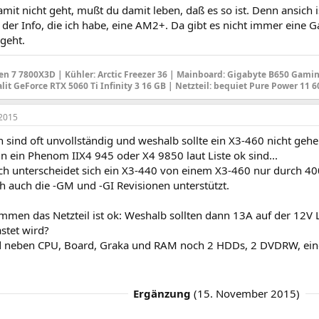
mit nicht geht, mußt du damit leben, daß es so ist. Denn ansich
 der Info, die ich habe, eine AM2+. Da gibt es nicht immer eine G
geht.
en 7 7800X3D |
Kühler: Arctic Freezer 36
|
Mainboard
: Gigabyte B650 Gamin
alit GeForce RTX 5060 Ti Infinity 3 16 GB |
Netzteil
: bequiet Pure Power 11 
2015
n sind oft unvollständig und weshalb sollte ein X3-460 nicht ge
n ein Phenom IIX4 945 oder X4 9850 laut Liste ok sind...
ch unterscheidet sich ein X3-440 von einem X3-460 nur durch 4
h auch die -GM und -GI Revisionen unterstützt.
men das Netzteil ist ok: Weshalb sollten dann 13A auf der 12V 
stet wird?
d neben CPU, Board, Graka und RAM noch 2 HDDs, 2 DVDRW, ein
Ergänzung
(
15. November 2015
)