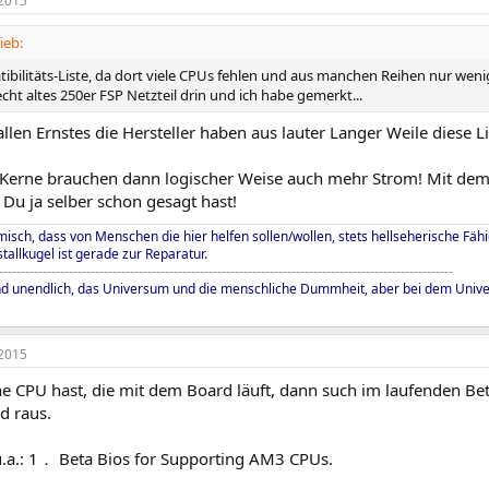
2015
ieb:
bilitäts-Liste, da dort viele CPUs fehlen und aus manchen Reihen nur wenig
recht altes 250er FSP Netzteil drin und ich habe gemerkt...
llen Ernstes die Hersteller haben aus lauter Langer Weile diese 
 Kerne brauchen dann logischer Weise auch mehr Strom! Mit dem 
Du ja selber schon gesagt hast!
misch, dass von Menschen die hier helfen sollen/wollen, stets hellseherische Fäh
tallkugel ist gerade zur Reparatur.
--------------------------------------------------------------------------------------------------------
nd unendlich, das Universum und die menschliche Dummheit, aber bei dem Univers
2015
e CPU hast, die mit dem Board läuft, dann such im laufenden Bet
d raus.
.a.: 1． Beta Bios for Supporting AM3 CPUs.