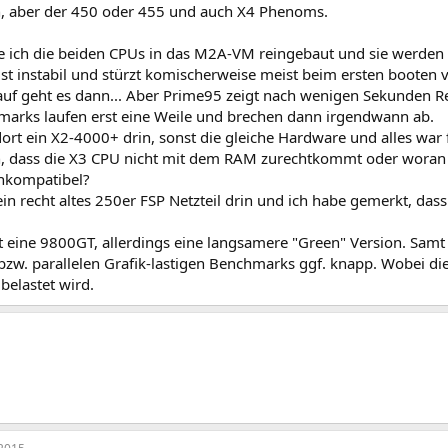
rin, aber der 450 oder 455 und auch X4 Phenoms.
e ich die beiden CPUs in das M2A-VM reingebaut und sie werden 
st instabil und stürzt komischerweise meist beim ersten booten 
auf geht es dann... Aber Prime95 zeigt nach wenigen Sekunden Re
marks laufen erst eine Weile und brechen dann irgendwann ab.
ort ein X2-4000+ drin, sonst die gleiche Hardware und alles war f
n, dass die X3 CPU nicht mit dem RAM zurechtkommt oder woran 
inkompatibel?
ein recht altes 250er FSP Netzteil drin und ich habe gemerkt, das
st eine 9800GT, allerdings eine langsamere "Green" Version. Sam
 bzw. parallelen Grafik-lastigen Benchmarks ggf. knapp. Wobei di
belastet wird.