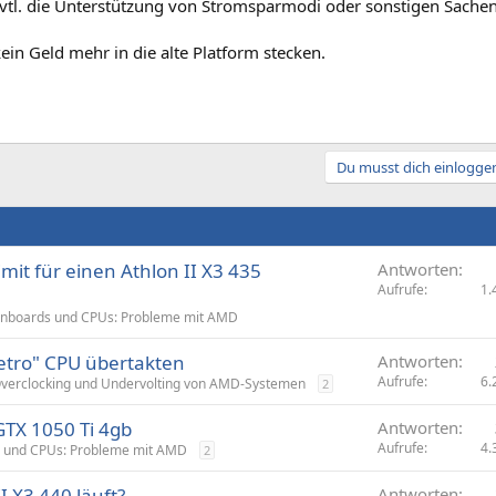
evtl. die Unterstützung von Stromsparmodi oder sonstigen Sachen
in Geld mehr in die alte Platform stecken.
Du musst dich einloggen
mit für einen Athlon II X3 435
Antworten
Aufrufe
1.
nboards und CPUs: Probleme mit AMD
etro" CPU übertakten
Antworten
Aufrufe
6.
verclocking und Undervolting von AMD-Systemen
2
GTX 1050 Ti 4gb
Antworten
Aufrufe
4.
 und CPUs: Probleme mit AMD
2
 X3 440 läuft?
Antworten