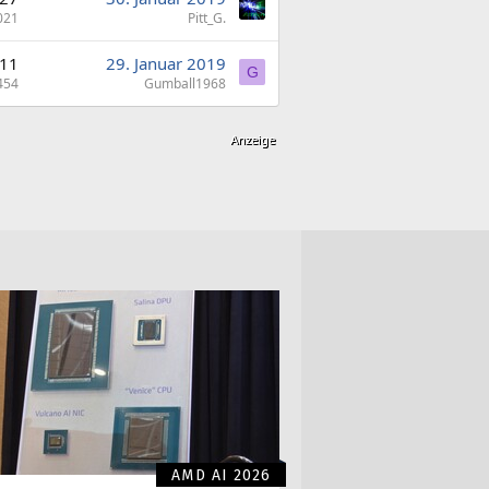
021
Pitt_G.
11
29. Januar 2019
G
454
Gumball1968
AMD AI 2026