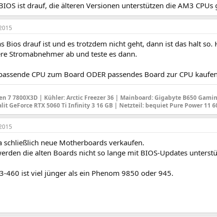
IOS ist drauf, die älteren Versionen unterstützen die AM3 CPUs g
2015
 Bios drauf ist und es trotzdem nicht geht, dann ist das halt so. 
e Stromabnehmer ab und teste es dann.
passende CPU zum Board ODER passendes Board zur CPU kaufen
en 7 7800X3D |
Kühler: Arctic Freezer 36
|
Mainboard
: Gigabyte B650 Gamin
alit GeForce RTX 5060 Ti Infinity 3 16 GB |
Netzteil
: bequiet Pure Power 11 
2015
ja schließlich neue Motherboards verkaufen.
rden die alten Boards nicht so lange mit BIOS-Updates unterstü
3-460 ist viel jünger als ein Phenom 9850 oder 945.