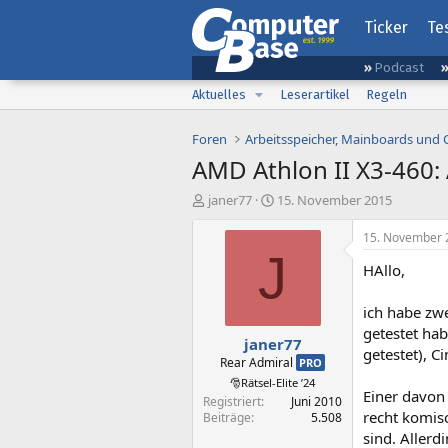
Ticker
Te
Podcast
Aktuelles
Leserartikel
Regeln
Foren
Arbeitsspeicher, Mainboards und
AMD Athlon II X3-460:
E
E
janer77
15. November 2015
r
r
s
s
15. November 
t
t
J
HAllo,
e
e
l
l
l
l
ich habe zw
e
t
getestet ha
janer77
r
a
getestet), C
m
Rear Admiral
PRO
🎅Rätsel-Elite ’24
Einer davon 
Registriert
Juni 2010
recht komis
Beiträge
5.508
sind. Allerd