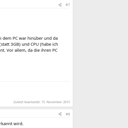
#7
ei dem PC war hinüber und da
(statt 3GB) und CPU (habe ich
t. Vor allem, da die ihren PC
Zuletzt bearbeitet:
15. November 2015
#8
rkannt wird.