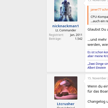
15. November 
janer77 schr
CPU-Kompati
...auch ein 
nicknackman1
Glaubst Du a
Lt. Commander
Registriert
Jan. 2011
Beiträge
1.542
...und mehr
werden, wie 
Es ist schon ko
aber meine Kris
---------------------
„Zwei Dinge si
Albert Einstein
15. November 
Wenn du ein
für das Boar
Changelog u
Ltcrusher