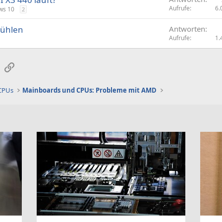
Aufrufe
6.
ws 10
2
Kühlen
Antworten
Aufrufe
1.
sApp
E-Mail
Link
 CPUs
Mainboards und CPUs: Probleme mit AMD