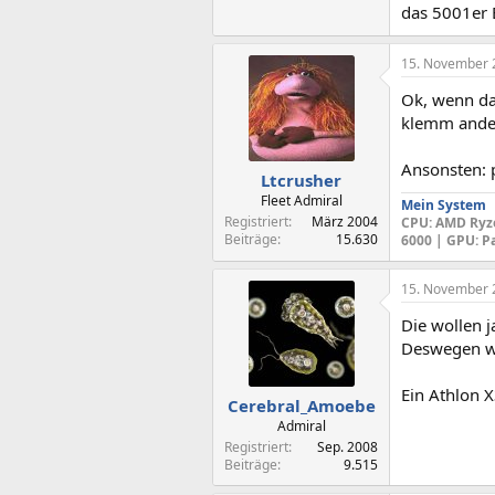
das 5001er B
15. November 
Ok, wenn das
klemm ander
Ansonsten: 
Ltcrusher
Fleet Admiral
Mein System
Registriert
März 2004
CPU
: AMD Ryz
Beiträge
15.630
6000 |
GPU
: P
15. November 
Die wollen 
Deswegen we
Ein Athlon X
Cerebral_Amoebe
Admiral
Registriert
Sep. 2008
Beiträge
9.515