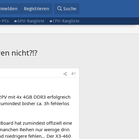
nmelden
Registrieren
Suche
g-PCs
GPU-Rangliste
CPU-Rangliste
en nicht?!?
#1
2PV mit 4x 4GB DDR3 erfolgreich
umindest bisher ca. 3h fehlerlos
oard hat zumindest offiziell eine
s manchen Reihen nur wenige drin
nd niedrigere fehlen... Der X3-460