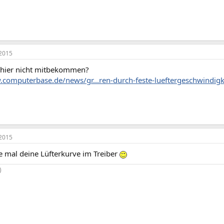
2015
 hier nicht mitbekommen?
.computerbase.de/news/gr...ren-durch-feste-lueftergeschwindigk
2015
e mal deine Lüfterkurve im Treiber
)