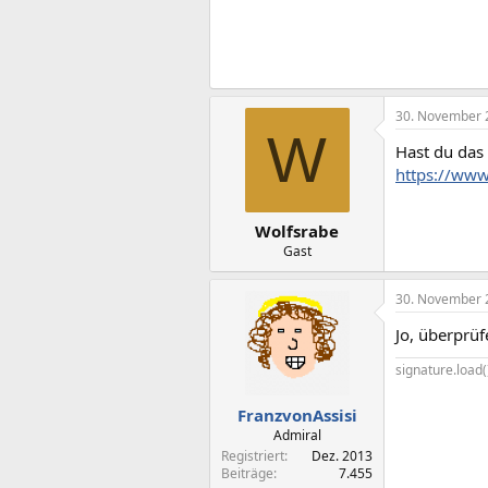
30. November 
W
Hast du das
https://www
Wolfsrabe
Gast
30. November 
Jo, überprüf
signature.load(
FranzvonAssisi
Admiral
Registriert
Dez. 2013
Beiträge
7.455