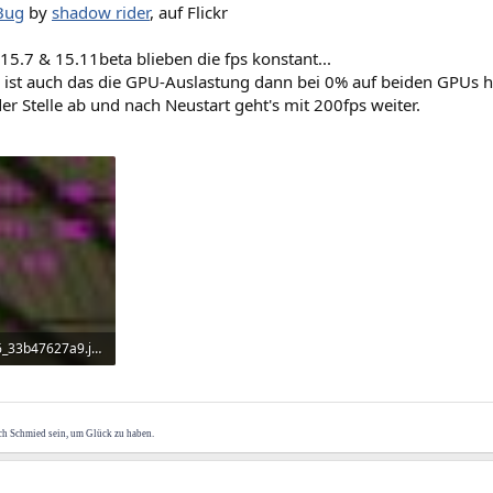
Bug
by
shadow rider
, auf Flickr
 15.7 & 15.11beta blieben die fps konstant...
ist auch das die GPU-Auslastung dann bei 0% auf beiden GPUs hä
der Stelle ab und nach Neustart geht's mit 200fps weiter.
23401103346_33b47627a9.jpg
rufe: 294
ch Schmied sein, um Glück zu haben.