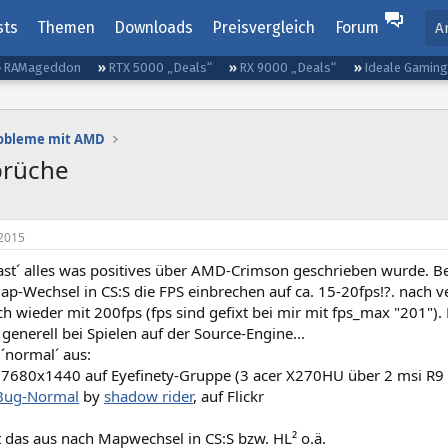
sts
Themen
Downloads
Preisvergleich
Forum
A
RAMageddon
RTX 5000 „Deals“
RX 9000 „Deals“
Ideale Gamin
robleme mit AMD
brüche
2015
ast´ alles was positives über AMD-Crimson geschrieben wurde. Bei
ap-Wechsel in CS:S die FPS einbrechen auf ca. 15-20fps!?. nach v
ich wieder mit 200fps (fps sind gefixt bei mir mit fps_max "201"). 
generell bei Spielen auf der Source-Engine...
 ´normal´ aus:
 7680x1440 auf Eyefinety-Gruppe (3 acer X270HU über 2 msi R9 
Bug-Normal
by
shadow rider
, auf Flickr
t das aus nach Mapwechsel in CS:S bzw. HL² o.ä.