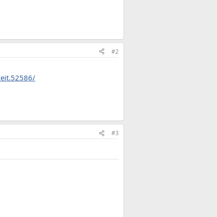
#2
eit.52586/
#3