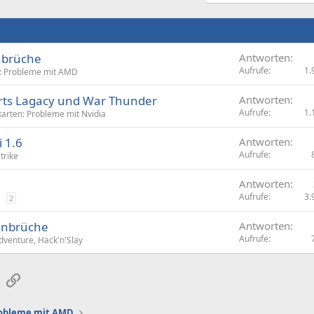
nbrüche
Antworten
Aufrufe
1.
n: Probleme mit AMD
rts Lagacy und War Thunder
Antworten
Aufrufe
1.
karten: Probleme mit Nvidia
 1.6
Antworten
Aufrufe
trike
Antworten
Aufrufe
3.
2
Einbrüche
Antworten
Aufrufe
venture, Hack'n'Slay
sApp
E-Mail
Link
robleme mit AMD