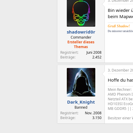
3. Dezember 2
Bin wieder 
beim Mapwech
Gruß Shadow!
shadowrid0r
Du müsstest tatsächli
Commander
Ersteller dieses
Themas
Registriert
Juni 2008
Beiträge
2.452
3. Dezember 2
Hoffe du ha
Mein Rechner:
AMD Phenom I
Netzteil ATX b
Dark_Knight
HD103SI EcoGr
Banned
MB GDDR5 || 
Registriert
Nov. 2008
Beiträge
3.150
Besitzer einer 