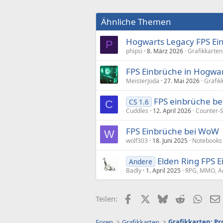
Ähnliche Themen
Hogwarts Legacy FPS Ei
P
phipsi
8. März 2026
Grafikkarte
FPS Einbrüche in Hogwa
MeisterJoda
27. Mai 2026
Grafik
FPS einbrüche bei
CS 1.6
C
Cuddles
12. April 2026
Counter-S
FPS Einbrüche bei WoW
W
wolf303
18. Juni 2025
Notebooks
Elden Ring FPS 
Andere
Badly
1. April 2025
RPG, MMO, Ad
Facebook
X (Twitter)
Bluesky
Reddit
What
Teilen:
Foren
Grafikkarten
Grafikkarten: P