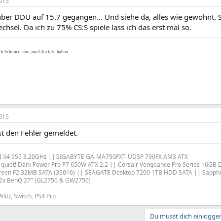
015
über DDU auf 15.7 gegangen... Und siehe da, alles wie gewohnt. 
sel. Da ich zu 75% CS:S spiele lass ich das erst mal so.
ch Schmied sein, um Glück zu haben.
015
st den Fehler gemeldet.
I X4 955 3.20GHz ||GIGABYTE GA-MA790FXT-UD5P 790FX AM3 ATX
e quiet! Dark Power Pro P7 650W ATX 2.2 || Corsair Vengeance Pro Series 16
een F2 32MB SATA (35016) || SEAGATE Desktop 7200 1TB HDD SATA || Sapphir
2x BenQ 27" (GL2750 & GW2750)
WiiU, Switch, PS4 Pro
Du musst dich einloggen