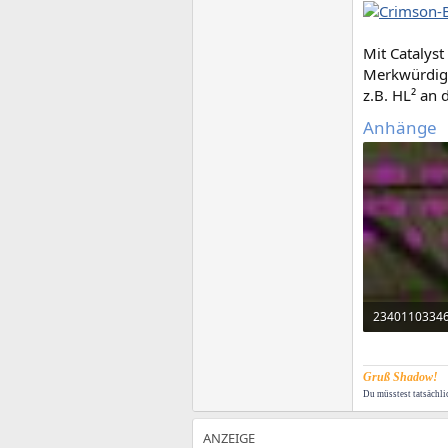
Crimson-
Mit Catalyst
Merkwürdig 
z.B. HL² an 
Anhänge
41,8 KB · Auf
Gruß Shadow!
Du müsstest tatsächli