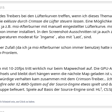
015
es Treibers bei den Lüfterkurven treffen, wenn ich dieses Thema 
ie
exklusiv durch Crimson die Lüfter steuern lassen
. Eine Möglichk
ja z.B. msi-Afterburner mit manuell eingestellter Lüfterkurve. msi
on immer installiert. In den Screenshot-Ausschnitten ist ja auch 
eraturen moderat für ´Ingame´ , also mit ´Last´, sind.
r Zufall (da ich ja msi-Afterburner schon immer benutze) hatte 
n-Pronlem.
 mit 10-20fps tritt wirklich nur beim Mapwechsel auf. Die GPU-A
sels und bleibt dort hängen wenn die nächste Map geladen ist u
würdige verhalten kam zusammen mit dem Crimson-Treiber...
Ic
sfire oder X2 AMD-System auf der Source-Engine etwas spielt
und da
uppe befeuert. Spiele auf Basis der Source-Engine sind: HL², CS:S
ch Schmied sein, um Glück zu haben.