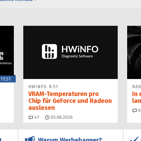
TEST
HWINFO 8.51
RAD
VRAM-Temperaturen pro
In 
Chip für GeForce und Radeon
la
auslesen
6
Kommentare
47
05.08.2026
Warum Werbebanner?
!