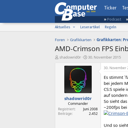
Ticker
Te
Podcast
Aktuelles
Leserartikel
Regeln
Foren
Grafikkarten
Grafikkarten: P
AMD-Crimson FPS Ein
E
E
shadowrid0r
30. November 2015
r
r
s
s
30. November 
t
t
Es stimmt ´f
e
e
l
l
bei jedem M
l
l
CS:S spiele 
e
t
auf sondern 
shadowrid0r
r
a
So sieht das
m
Commander
~200fps bei
Registriert
Juni 2008
Crimson-
Beiträge
2.452
Und so sieh