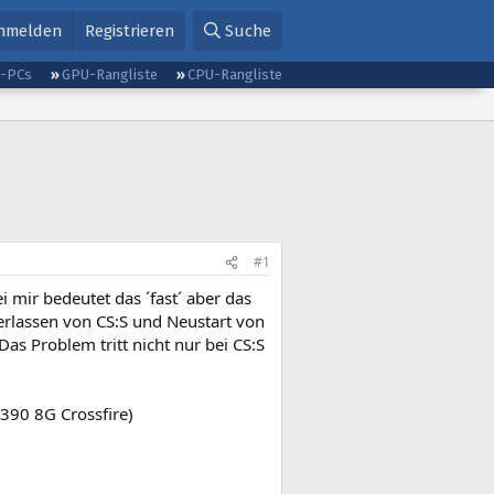
nmelden
Registrieren
Suche
g-PCs
GPU-Rangliste
CPU-Rangliste
#1
 mir bedeutet das ´fast´ aber das
erlassen von CS:S und Neustart von
Das Problem tritt nicht nur bei CS:S
390 8G Crossfire)