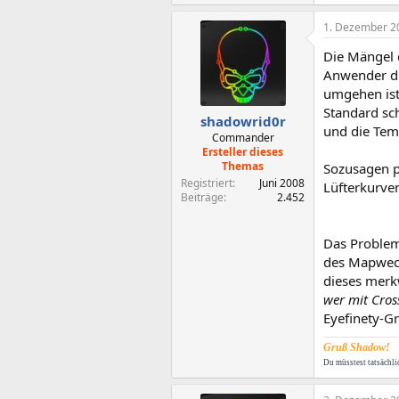
1. Dezember 2
Die Mängel d
Anwender d
umgehen ist 
Standard sch
shadowrid0r
und die Temp
Commander
Ersteller dieses
Themas
Sozusagen pe
Registriert
Juni 2008
Lüfterkurve
Beiträge
2.452
Das Problem
des Mapwech
dieses merk
wer mit Cros
Eyefinety-Gr
Gruß Shadow!
Du müsstest tatsächli