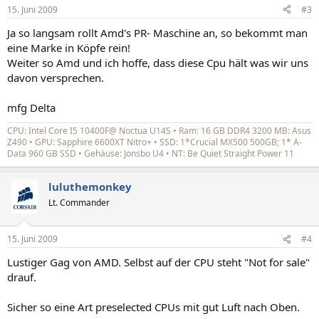
15. Juni 2009
#3
Ja so langsam rollt Amd's PR- Maschine an, so bekommt man
eine Marke in Köpfe rein!
Weiter so Amd und ich hoffe, dass diese Cpu hält was wir uns
davon versprechen.
mfg Delta
CPU: Intel Core I5 10400F@ Noctua U14S • Ram: 16 GB DDR4 3200 MB: Asus
Z490 • GPU: Sapphire 6600XT Nitro+ • SSD: 1*Crucial MX500 500GB; 1* A-
Data 960 GB SSD • Gehäuse: Jonsbo U4 • NT: Be Quiet Straight Power 11
luluthemonkey
Lt. Commander
15. Juni 2009
#4
Lustiger Gag von AMD. Selbst auf der CPU steht "Not for sale"
drauf.
Sicher so eine Art preselected CPUs mit gut Luft nach Oben.