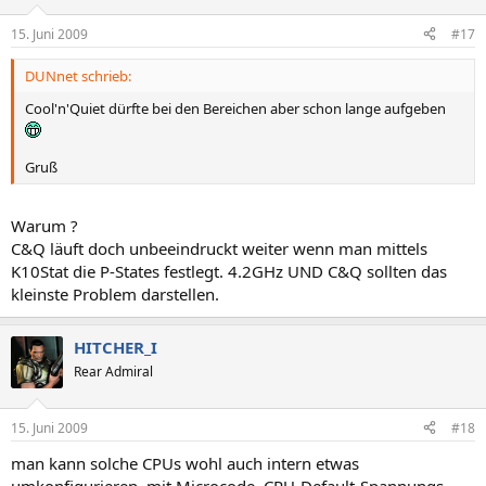
15. Juni 2009
#17
DUNnet schrieb:
Cool'n'Quiet dürfte bei den Bereichen aber schon lange aufgeben
Gruß
Warum ?
C&Q läuft doch unbeeindruckt weiter wenn man mittels
K10Stat die P-States festlegt. 4.2GHz UND C&Q sollten das
kleinste Problem darstellen.
HITCHER_I
Rear Admiral
15. Juni 2009
#18
man kann solche CPUs wohl auch intern etwas
umkonfigurieren, mit Microcode, CPU-Default-Spannungs-