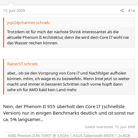
15. Juni 2009
#14
jopi24johannes schrieb:
Trotzdem ist für mich der nächste Shrink interessanter als die
aktuelle Phenom II Architektur, denn die wird dem Core I7 wohl nie
das Wasser reichen können.
RainerST schrieb:
aber... ob sie den Vorsprung von Core i7 und Nachfolger aufholen
können. mhm, ich wage es zu bezweifeln. Wenn Intel jetzt so weiter
macht und immer in besseren Schritten nach vorne hüpft dann
sehe ich für AMD bald kein Land mehr.
Nein, der Phenom II 955 überholt den Core I7 (schnellste
Version) nur in einigen Benchmarks deutlich und ist sonst nur
ca. 5% langsamer...
Zuletzt bearbeitet:
15. Juni 2009
AMD Phenom II X6 1090T @ 3,8Ghz | ASUS Sabertooth 990FX | 2x 8GB