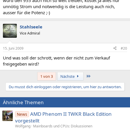
würd den 955 auch nich so weit treiben, kostet ja alles nur
unnötig Strom und notwendig is die Leistung auch nich,
ausser für die Potenz ;-)
Stahlseele
Vice Admiral
15. Juni 2009
#20
Und was soll der schrott, wenn der nicht zum Verkauf
freigegeben wird?
Letzte
1 von 3
Nächste
Du musst dich einloggen oder registrieren, um hier zu antworten.
Ähnliche Themen
AMD Phenom II TWKR Black Edition
News
vorgestellt
Wolfgang
Mainboards und CPUs: Diskussionen