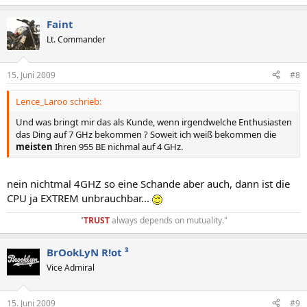
Faint
Lt. Commander
15. Juni 2009
#8
Lence_Laroo schrieb:
Und was bringt mir das als Kunde, wenn irgendwelche Enthusiasten
das Ding auf 7 GHz bekommen ? Soweit ich weiß bekommen die
meisten
Ihren 955 BE nichmal auf 4 GHz.
nein nichtmal 4GHZ so eine Schande aber auch, dann ist die
CPU ja EXTREM unbrauchbar...
"
TRUST
always depends on mutuality."​
BrOokLyN R!ot ³
Vice Admiral
15. Juni 2009
#9