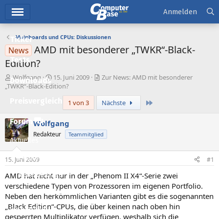
Hauptmenü
Anmelden
Mainboards und CPUs: Diskussionen
Ticker
AMD mit besonderer „TWKR“-Black-
News
Tests
Edition?
E
E
Wolfgang
15. Juni 2009
Zur News: AMD mit besonderer
Downloads
r
r
„TWKR“-Black-Edition?
s
s
Preisvergleich
Letzte
1 von 3
Nächste
t
t
e
e
l
l
Forum
Wolfgang
l
l
Redakteur
Teammitglied
e
t
Aktuelles
r
a
m
Empfohlene Inhalte
15. Juni 2009
#1
AMD hat nicht nur in der „Phenom II X4“-Serie zwei
Neue Beiträge
verschiedene Typen von Prozessoren im eigenen Portfolio.
Neueste Aktivitäten
Neben den herkömmlichen Varianten gibt es die sogenannten
„Black Edition“-CPUs, die über keinen nach oben hin
Leserartikel
gesperrten Multiplikator verfügen, weshalb sich die