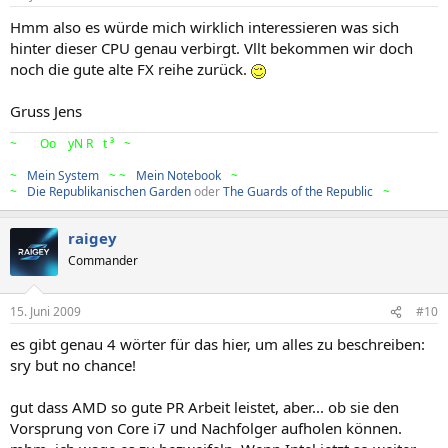
Hmm also es würde mich wirklich interessieren was sich
hinter dieser CPU genau verbirgt. Vllt bekommen wir doch
noch die gute alte FX reihe zurück.
Gruss Jens
~
>
Br
Oo
kL
yN
R
!o
t ³
<
~
~
>
Mein System
<
~
~
>
Mein Notebook
<
~
~
>
Die Republikanischen Garden
oder
The Guards of the Republic
<
~
raigey
Commander
15. Juni 2009
#10
es gibt genau 4 wörter für das hier, um alles zu beschreiben:
sry but no chance!
gut dass AMD so gute PR Arbeit leistet, aber... ob sie den
Vorsprung von Core i7 und Nachfolger aufholen können.