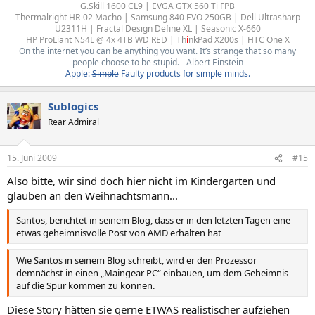
G.Skill 1600 CL9 | EVGA GTX 560 Ti FPB
Thermalright HR-02 Macho | Samsung 840 EVO 250GB | Dell Ultrasharp
U2311H | Fractal Design Define XL | Seasonic X-660
HP ProLiant N54L @ 4x 4TB WD RED | Th
i
nkPad X200s | HTC One X​
On the internet you can be anything you want. It’s strange that so many
people choose to be stupid. - Albert Einstein
Apple:
Simple
Faulty products for simple minds.
Sublogics
Rear Admiral
15. Juni 2009
#15
Also bitte, wir sind doch hier nicht im Kindergarten und
glauben an den Weihnachtsmann...
Santos, berichtet in seinem Blog, dass er in den letzten Tagen eine
etwas geheimnisvolle Post von AMD erhalten hat
Wie Santos in seinem Blog schreibt, wird er den Prozessor
demnächst in einen „Maingear PC“ einbauen, um dem Geheimnis
auf die Spur kommen zu können.
Diese Story hätten sie gerne ETWAS realistischer aufziehen