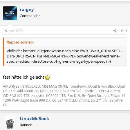
raigey
Commander
15. Juni 2009
#13
flappes schrieb:
Vielleicht kommt ja irgendwann noch eine PWR-TWKR_XTRM-SPCL-
DTN-DRCTRS-CT-HGH-ND-MG-HPR-SPD (power-tweaker-extreme-
special-edition-directors-cut-high-end-mega-hyper-speed) ;-)
fast hätte ich gelacht
AMD Ryzen 9 9950X3D, MSI MAG X870E Tomahawk, 96GB Biwin Black Opal
OC Lab Gold 6000C28, MSI RTX 5090 Suprim SOC, Arctic LF3 Pro 420mm,
WD SN8100 4TB, Kingston KC3000 4TB, Fiio K19, Be-Quiet Straight Power 11
1200 Watt, Light Base 900 DX, LG 32" 4K OLED 240Hz, LG 27" IPS. 22 Jahre
CB
LinuxMcBook
Banned