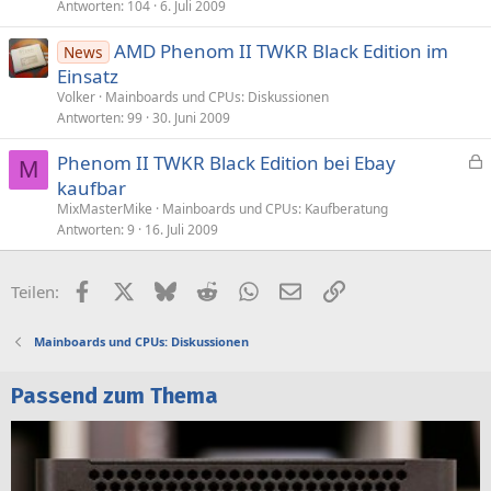
Antworten
104
6. Juli 2009
AMD Phenom II TWKR Black Edition im
News
Einsatz
Volker
Mainboards und CPUs: Diskussionen
Antworten
99
30. Juni 2009
Phenom II TWKR Black Edition bei Ebay
M
e
kaufbar
s
MixMasterMike
Mainboards und CPUs: Kaufberatung
p
Antworten
9
16. Juli 2009
e
r
Facebook
X (Twitter)
Bluesky
Reddit
WhatsApp
E-Mail
Link
Teilen:
r
t
Mainboards und CPUs: Diskussionen
Passend zum Thema