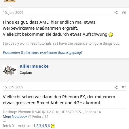
15. Juni 2009
#6
Finde es gut, dass AMD hier endlich mal etwas
werbewirksame Maßnahmen ergreift.
Vielleicht bekommen sie dadurch etwas Aufschwung
I probably won't need tutorials as I have the patience to figure things out.
Exzellenten Trailer eines exzellenten Games gefällig?
Killermuecke
Captain
15. Juni 2009
#7
Vielleicht sehen wir dann den Phenom FX, der mit einem
etwas grösseren Boxed-Kühler und 4GHz kommt.
Desktop: Phenom II 940 @ 3.2 GHz, HD6870 PCS+, Fedora 14
Mein Notebook
@ Fedora 14
---
Intel: 0 -- Antitrust:
1
,
2
,
3
,
4
,
5
,
6