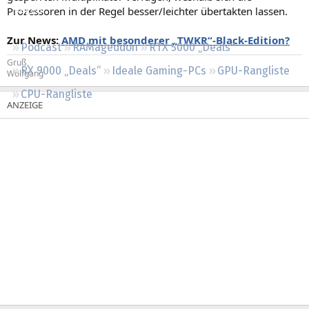
Prozessoren in der Regel besser/leichter übertakten lassen.
Regeln
Zur News:
AMD mit besonderer „TWKR“-Black-Edition?
Podcast
RAMageddon
RTX 5000 „Deals“
Gruß,
RX 9000 „Deals“
Ideale Gaming-PCs
GPU-Rangliste
Wolfgang
CPU-Rangliste