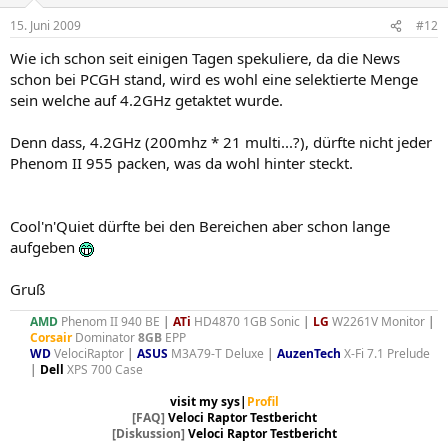
15. Juni 2009
#12
Wie ich schon seit einigen Tagen spekuliere, da die News
schon bei PCGH stand, wird es wohl eine selektierte Menge
sein welche auf 4.2GHz getaktet wurde.
Denn dass, 4.2GHz (200mhz * 21 multi...?), dürfte nicht jeder
Phenom II 955 packen, was da wohl hinter steckt.
Cool'n'Quiet dürfte bei den Bereichen aber schon lange
aufgeben
Gruß
AMD
Phenom II 940 BE
|
ATi
HD4870 1GB Sonic
|
LG
W2261V Monitor
|
Corsair
Dominator
8GB
EPP
WD
VelociRaptor
|
ASUS
M3A79-T Deluxe
|
AuzenTech
X-Fi 7.1 Prelude
|
Dell
XPS 700 Case​
visit my sys|
Profil
[FAQ]
Veloci Raptor Testbericht
[Diskussion]
Veloci Raptor Testbericht