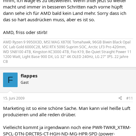
mhm, ich wage es zu bezweifeln. Wenn Intel jetzt so weiter
macht und immer in besseren Schritten nach vorne hüpft
dann sehe ich für AMD bald kein Land mehr. Sorry dass ich
das so hart ausdrücken muss, aber es ist so.
AMD, friss oder stirb!
AMD Ryzen 9 9950X3D, MSI MAG X870E Tomahawk, 96GB Biwin Black Opal
OC Lab Gold 6000C28, MSI RTX 5090 Suprim SOC, Arctic LF3 Pro 420mm,
WD SN8100 4TB, Kingston KC3000 4TB, Fiio K19, Be-Quiet Straight Power 11
1200 Watt, Light Base 900 DX, LG 32" 4K OLED 240Hz, LG 27" IPS. 22 Jahre
CB
flappes
F
Gast
15. Juni 2009
#11
Marketing ist so eine schöne Sache. Man kann viel heiße Luft
produzieren und alle reden drüber.
Vielleicht kommt ja irgendwann noch eine PWR-TWKR_XTRM-
SPCL-DTN-DRCTRS-CT-HGH-ND-MG-HPR-SPD (power-