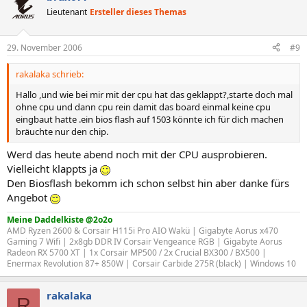
Lieutenant
Ersteller dieses Themas
29. November 2006
#9
rakalaka schrieb:
Hallo ,und wie bei mir mit der cpu hat das geklappt?,starte doch mal
ohne cpu und dann cpu rein damit das board einmal keine cpu
eingbaut hatte .ein bios flash auf 1503 könnte ich für dich machen
bräuchte nur den chip.
Werd das heute abend noch mit der CPU ausprobieren.
Vielleicht klappts ja
Den Biosflash bekomm ich schon selbst hin aber danke fürs
Angebot
Meine Daddelkiste @2o2o
AMD Ryzen 2600 & Corsair H115i Pro AIO Wakü | Gigabyte Aorus x470
Gaming 7 Wifi | 2x8gb DDR IV Corsair Vengeance RGB | Gigabyte Aorus
Radeon RX 5700 XT | 1x Corsair MP500 / 2x Crucial BX300 / BX500 |
Enermax Revolution 87+ 850W | Corsair Carbide 275R (black) | Windows 10
rakalaka
R