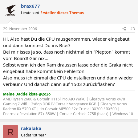
brax677
Lieutenant
Ersteller dieses Themas
29. November 2006
#3
Hi. Also hast Du die CPU rausgenommen, wieder eingebaut
und dann konntest Du ins Bios?
Bei mir isses ja so, dass noch nichtmal ein "Piepton" kommt
vom Board! Gar nix...
Selbst wenn ich den Ram draussen lasse oder die Graka nicht
eingebaut habe kommt kein Fehlerton!
Also muss ich einmal die CPU deinstallieren und dann wieder
verbaun? Und danach dann auf 1503 zurückflashen?
Meine Daddelkiste @2o2o
AMD Ryzen 2600 & Corsair H115i Pro AIO Wakü | Gigabyte Aorus x470
Gaming 7 Wifi | 2x8gb DDR IV Corsair Vengeance RGB | Gigabyte Aorus
Radeon RX 5700 XT | 1x Corsair MP500 / 2x Crucial BX300 / BX500 |
Enermax Revolution 87+ 850W | Corsair Carbide 275R (black) | Windows 10
rakalaka
R
Cadet 1st Year