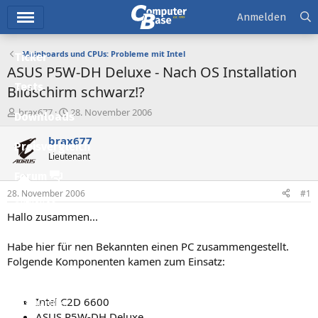
Hauptmenü
Anmelden
Mainboards und CPUs: Probleme mit Intel
Ticker
ASUS P5W-DH Deluxe - Nach OS Installation
Tests
Bildschirm schwarz!?
E
E
brax677
28. November 2006
Downloads
r
r
s
s
brax677
Preisvergleich
t
t
Lieutenant
e
e
l
l
Forum
l
l
28. November 2006
#1
e
t
Aktuelles
r
a
Hallo zusammen...
m
Empfohlene Inhalte
Habe hier für nen Bekannten einen PC zusammengestellt.
Neue Beiträge
Folgende Komponenten kamen zum Einsatz:
Neueste Aktivitäten
Intel C2D 6600
Leserartikel
ASUS P5W-DH Deluxe