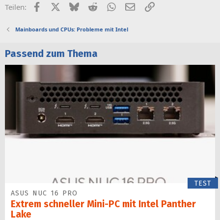
Facebook
X (Twitter)
Bluesky
Reddit
WhatsApp
E-Mail
Link
Teilen:
Mainboards und CPUs: Probleme mit Intel
Passend zum Thema
TEST
ASUS NUC 16 PRO
Extrem schneller Mini-PC mit Intel Panther
Lake