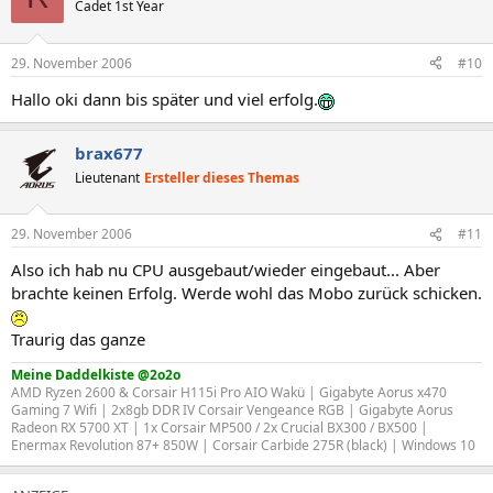
Cadet 1st Year
29. November 2006
#10
Hallo oki dann bis später und viel erfolg.
brax677
Lieutenant
Ersteller dieses Themas
29. November 2006
#11
Also ich hab nu CPU ausgebaut/wieder eingebaut... Aber
brachte keinen Erfolg. Werde wohl das Mobo zurück schicken.
Traurig das ganze
Meine Daddelkiste @2o2o
AMD Ryzen 2600 & Corsair H115i Pro AIO Wakü | Gigabyte Aorus x470
Gaming 7 Wifi | 2x8gb DDR IV Corsair Vengeance RGB | Gigabyte Aorus
Radeon RX 5700 XT | 1x Corsair MP500 / 2x Crucial BX300 / BX500 |
Enermax Revolution 87+ 850W | Corsair Carbide 275R (black) | Windows 10