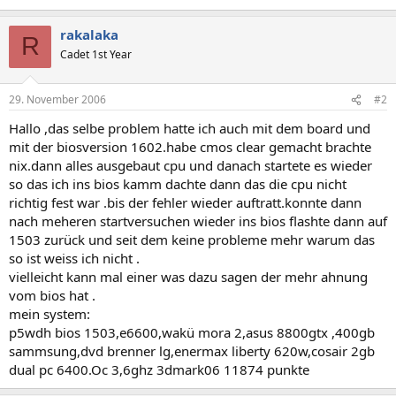
rakalaka
R
Cadet 1st Year
29. November 2006
#2
Hallo ,das selbe problem hatte ich auch mit dem board und
mit der biosversion 1602.habe cmos clear gemacht brachte
nix.dann alles ausgebaut cpu und danach startete es wieder
so das ich ins bios kamm dachte dann das die cpu nicht
richtig fest war .bis der fehler wieder auftratt.konnte dann
nach meheren startversuchen wieder ins bios flashte dann auf
1503 zurück und seit dem keine probleme mehr warum das
so ist weiss ich nicht .
vielleicht kann mal einer was dazu sagen der mehr ahnung
vom bios hat .
mein system:
p5wdh bios 1503,e6600,wakü mora 2,asus 8800gtx ,400gb
sammsung,dvd brenner lg,enermax liberty 620w,cosair 2gb
dual pc 6400.Oc 3,6ghz 3dmark06 11874 punkte