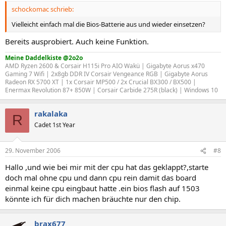
schockomac schrieb:
Vielleicht einfach mal die Bios-Batterie aus und wieder einsetzen?
Bereits ausprobiert. Auch keine Funktion.
Meine Daddelkiste @2o2o
AMD Ryzen 2600 & Corsair H115i Pro AIO Wakü | Gigabyte Aorus x470
Gaming 7 Wifi | 2x8gb DDR IV Corsair Vengeance RGB | Gigabyte Aorus
Radeon RX 5700 XT | 1x Corsair MP500 / 2x Crucial BX300 / BX500 |
Enermax Revolution 87+ 850W | Corsair Carbide 275R (black) | Windows 10
rakalaka
R
Cadet 1st Year
29. November 2006
#8
Hallo ,und wie bei mir mit der cpu hat das geklappt?,starte
doch mal ohne cpu und dann cpu rein damit das board
einmal keine cpu eingbaut hatte .ein bios flash auf 1503
könnte ich für dich machen bräuchte nur den chip.
brax677