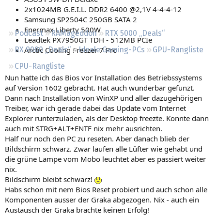
Regeln
2x1024MB G.E.I.L. DDR2 6400 @2,1V 4-4-4-12
Samsung SP2504C 250GB SATA 2
Enermax Liberty 500W
Podcast
RAMageddon
RTX 5000 „Deals“
Leadtek PX7950GT TDH - 512MB PCIe
Arctic Cooling Freezer 7 Pro
RX 9000 „Deals“
Ideale Gaming-PCs
GPU-Rangliste
CPU-Rangliste
Nun hatte ich das Bios vor Installation des Betriebssystems
auf Version 1602 gebracht. Hat auch wunderbar gefunzt.
Dann nach Installation von WinXP und aller dazugehörigen
Treiber, war ich gerade dabei das Update vom Internet
Explorer runterzuladen, als der Desktop freezte. Konnte dann
auch mit STRG+ALT+ENTF nix mehr ausrichten.
Half nur noch den PC zu reseten. Aber danach blieb der
Bildschirm schwarz. Zwar laufen alle Lüfter wie gehabt und
die grüne Lampe vom Mobo leuchtet aber es passiert weiter
nix.
Bildschirm bleibt schwarz!
Habs schon mit nem Bios Reset probiert und auch schon alle
Komponenten ausser der Graka abgezogen. Nix - auch ein
Austausch der Graka brachte keinen Erfolg!