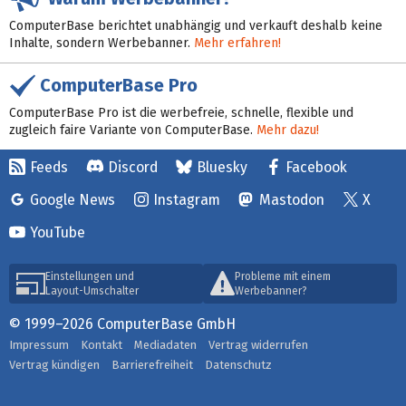
ComputerBase berichtet unabhängig und verkauft deshalb keine
Inhalte, sondern Werbebanner.
Mehr erfahren!
ComputerBase Pro
ComputerBase Pro ist die werbefreie, schnelle, flexible und
zugleich faire Variante von ComputerBase.
Mehr dazu!
Feeds
Discord
Bluesky
Facebook
Google News
Instagram
Mastodon
X
YouTube
Einstellungen und
Probleme mit einem
Layout-Umschalter
Werbebanner?
© 1999–2026 ComputerBase GmbH
Impressum
Kontakt
Mediadaten
Vertrag widerrufen
Vertrag kündigen
Barrierefreiheit
Datenschutz