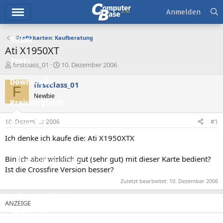
Hauptmenü
Anmelden
Grafikkarten: Kaufberatung
Ticker
Ati X1950XT
Tests
E
E
firstclass_01
10. Dezember 2006
r
r
Downloads
s
s
firstclass_01
F
t
t
Newbie
e
e
Preisvergleich
l
l
l
l
10. Dezember 2006
#1
Forum
e
t
r
a
Ich denke ich kaufe die: Ati X1950XTX
Aktuelles
m
Bin ich aber wirklich gut (sehr gut) mit dieser Karte bedient?
Empfohlene Inhalte
Ist die Crossfire Version besser?
Neue Beiträge
Zuletzt bearbeitet:
10. Dezember 2006
Neueste Aktivitäten
Leserartikel