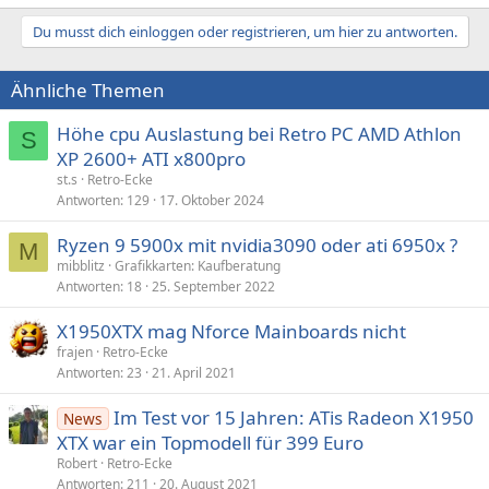
Du musst dich einloggen oder registrieren, um hier zu antworten.
Ähnliche Themen
Höhe cpu Auslastung bei Retro PC AMD Athlon
S
XP 2600+ ATI x800pro
st.s
Retro-Ecke
Antworten
129
17. Oktober 2024
Ryzen 9 5900x mit nvidia3090 oder ati 6950x ?
M
mibblitz
Grafikkarten: Kaufberatung
Antworten
18
25. September 2022
X1950XTX mag Nforce Mainboards nicht
frajen
Retro-Ecke
Antworten
23
21. April 2021
Im Test vor 15 Jahren: ATis Radeon X1950
News
XTX war ein Topmodell für 399 Euro
Robert
Retro-Ecke
Antworten
211
20. August 2021