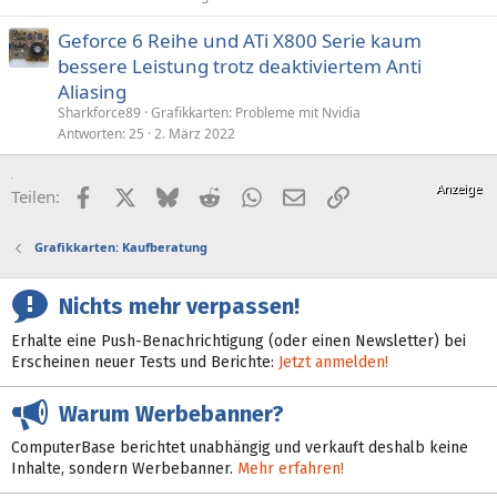
Geforce 6 Reihe und ATi X800 Serie kaum
bessere Leistung trotz deaktiviertem Anti
Aliasing
Sharkforce89
Grafikkarten: Probleme mit Nvidia
Antworten
25
2. März 2022
Facebook
X (Twitter)
Bluesky
Reddit
WhatsApp
E-Mail
Link
Teilen:
Grafikkarten: Kaufberatung
Nichts mehr verpassen!
Erhalte eine Push-Benachrichtigung (oder einen Newsletter) bei
Erscheinen neuer Tests und Berichte:
Jetzt anmelden!
Warum Werbebanner?
ComputerBase berichtet unabhängig und verkauft deshalb keine
Inhalte, sondern Werbebanner.
Mehr erfahren!