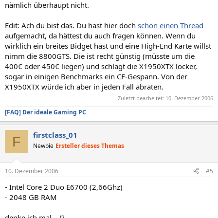
nämlich überhaupt nicht.
Edit: Ach du bist das. Du hast hier doch
schon einen Thread
aufgemacht, da hättest du auch fragen können. Wenn du
wirklich ein breites Bidget hast und eine High-End Karte willst
nimm die 8800GTS. Die ist recht günstig (müsste um die
400€ oder 450€ liegen) und schlägt die X1950XTX locker,
sogar in einigen Benchmarks ein CF-Gespann. Von der
X1950XTX würde ich aber in jeden Fall abraten.
Zuletzt bearbeitet:
10. Dezember 2006
[FAQ] Der ideale Gaming PC
firstclass_01
F
Newbie
Ersteller dieses Themas
10. Dezember 2006
#5
- Intel Core 2 Duo E6700 (2,66Ghz)
- 2048 GB RAM
denke ich mal....!?