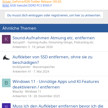
Driver:
GeForce/ION Treiber Release 185.85
RAM:
6GB Swissbit DDR3 PC3 8500-F
Du musst dich einloggen oder registrieren, um hier zu antworten.
Ähnliche Themen
Sound-Aufnahmen Atmung etc. entfernen
K
Kazuya91
Gaming-Audio, Streaming-Setups, Podcasting etc.
Antworten
3
19. Januar 2026
Aufkleber von SSD entfernen, ohne sie zu
beschädigen?
birdskywinter
Massenspeicher
Antworten
41
7. Mai 2024
Windows 11 - Unnötige Apps und KI-Features
B
deaktivieren / entfernen
Blaacky
Windows 11
Antworten
18
28. Dezember 2025
Muss ich den Aufkleber entfernen bevor ich die
S