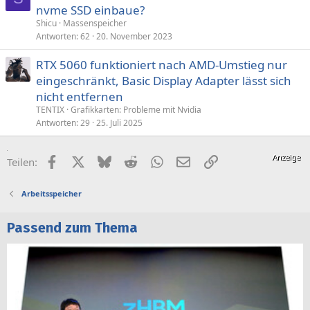
nvme SSD einbaue?
Shicu
Massenspeicher
Antworten
62
20. November 2023
RTX 5060 funktioniert nach AMD-Umstieg nur
eingeschränkt, Basic Display Adapter lässt sich
nicht entfernen
TENTIX
Grafikkarten: Probleme mit Nvidia
Antworten
29
25. Juli 2025
Facebook
X (Twitter)
Bluesky
Reddit
WhatsApp
E-Mail
Link
Teilen:
Arbeitsspeicher
Passend zum Thema