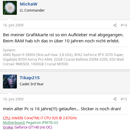
MichaW
Lt. Commander
16. Juni 2009
#14
Bei meiner Grafikkarte ist so ein Aufkleber mal abgegangen.
Beim RAM hab ich das in über 10 Jahren noch nicht erlebt.
System:
AMD Ryzen 9 3900X (fest auf max. 3,8 Ghz), KFA2 GeForce RTX 2070 Super,
Gigabyte B550 Aorus Pro AM4, 32GB Crucial Ballistix DDR4-3200, 650 Watt
Corsair RM650X, 1000GB Crucial MX500
Tikap215
Cadet 3rd Year
16. Juni 2009
#15
mein alter Pc is 16 Jahre(!!!) gelaufen... Sticker is noch dran!
CPU:
Intel(R) Core(TM) i7 CPU 920 @ 2.67GHz
Motherboard:
Pegatron IPMTB-GS
Graka:
Geforce GT140 (no OC)