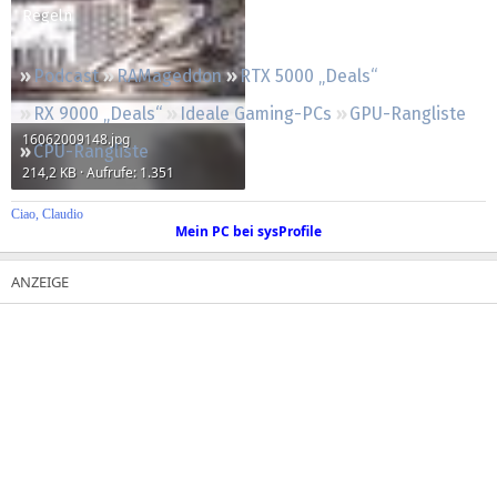
Regeln
Podcast
RAMageddon
RTX 5000 „Deals“
RX 9000 „Deals“
Ideale Gaming-PCs
GPU-Rangliste
16062009148.jpg
CPU-Rangliste
214,2 KB · Aufrufe: 1.351
Ciao, Claudio
Mein PC bei sysProfile