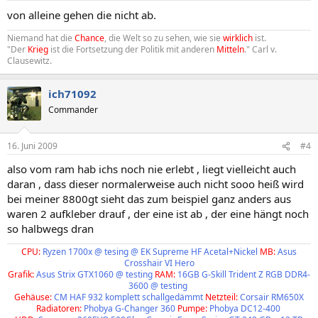
von alleine gehen die nicht ab.
Niemand hat die
Chance
, die Welt so zu sehen, wie sie
wirklich
ist.
"Der
Krieg
ist die Fortsetzung der Politik mit anderen
Mitteln
." Carl v.
Clausewitz.
ich71092
Commander
16. Juni 2009
#4
also vom ram hab ichs noch nie erlebt , liegt vielleicht auch
daran , dass dieser normalerweise auch nicht sooo heiß wird
bei meiner 8800gt sieht das zum beispiel ganz anders aus
waren 2 aufkleber drauf , der eine ist ab , der eine hängt noch
so halbwegs dran
CPU:
Ryzen 1700x @ tesing @ EK Supreme HF Acetal+Nickel
MB:
Asus
Crosshair VI Hero
Grafik:
Asus Strix GTX1060 @ testing
RAM:
16GB G-Skill Trident Z RGB DDR4-
3600 @ testing
Gehäuse:
CM HAF 932 komplett schallgedämmt
Netzteil:
Corsair RM650X
Radiatoren:
Phobya G-Changer 360
Pumpe:
Phobya DC12-400