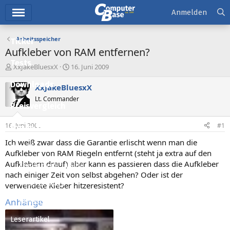
Hauptmenü
Anmelden
Arbeitsspeicher
Ticker
Aufkleber von RAM entfernen?
Tests
E
E
XxJakeBluesxX
16. Juni 2009
r
r
Downloads
s
s
XxJakeBluesxX
t
t
Lt. Commander
e
e
Preisvergleich
l
l
l
l
16. Juni 2009
#1
Forum
e
t
r
a
Ich weiß zwar dass die Garantie erlischt wenn man die
Aktuelles
m
Aufkleber von RAM Riegeln entfernt (steht ja extra auf den
Aufklebern drauf) aber kann es passieren dass die Aufkleber
Empfohlene Inhalte
nach einiger Zeit von selbst abgehen? Oder ist der
Neue Beiträge
verwendete Kleber hitzeresistent?
Anhänge
Neueste Aktivitäten
Leserartikel