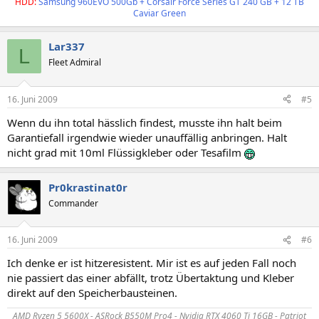
HDD:
Samsung 960EVO 500Gb + Corsair Force Series GT 240 GB + 12 TB
Caviar Green
Lar337
L
Fleet Admiral
16. Juni 2009
#5
Wenn du ihn total hässlich findest, musste ihn halt beim
Garantiefall irgendwie wieder unauffällig anbringen. Halt
nicht grad mit 10ml Flüssigkleber oder Tesafilm
Pr0krastinat0r
Commander
16. Juni 2009
#6
Ich denke er ist hitzeresistent. Mir ist es auf jeden Fall noch
nie passiert das einer abfällt, trotz Übertaktung und Kleber
direkt auf den Speicherbausteinen.
AMD Ryzen 5 5600X - ASRock B550M Pro4 - Nvidia RTX 4060 Ti 16GB - Patriot