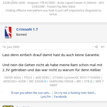
32GB DDR4-3600 - Kingston 1TB KC3000 - Arctic Liquid Freezer II 240mm - AOC
U34G3XM - Fractal Pop Mini Silent
Finding offense everywhere you look is just self-importance disguised as
virtue.
CrimsoN 1.7
Banned
16. Juni 2009
#7
Lass denn einfach drauf damit hast du auch keine Garantie.
Und nein die Gehen nicht ab habe meine Ram schon mal mit
2.3V getrieben und das war nicht zu warum für denn Kelber.
E8500 4GHz | P5Q-E | 4GB DDR2 | GTX460 Cyclone/OC 855/1710/4000 |
MODU82+ 425W | WD 320GB
B
+ SAMSUNG 500GB + WD 1.5TB
G
| WIN 7
64BIT
Ill see you when the sun sets...
|
So cry me a fucking river bitch...
Last.Fm
|
Facebook