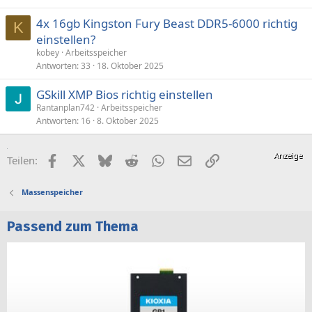
4x 16gb Kingston Fury Beast DDR5-6000 richtig
K
einstellen?
kobey
Arbeitsspeicher
Antworten
33
18. Oktober 2025
GSkill XMP Bios richtig einstellen
Rantanplan742
Arbeitsspeicher
Antworten
16
8. Oktober 2025
Facebook
X (Twitter)
Bluesky
Reddit
WhatsApp
E-Mail
Link
Teilen:
Massenspeicher
Passend zum Thema