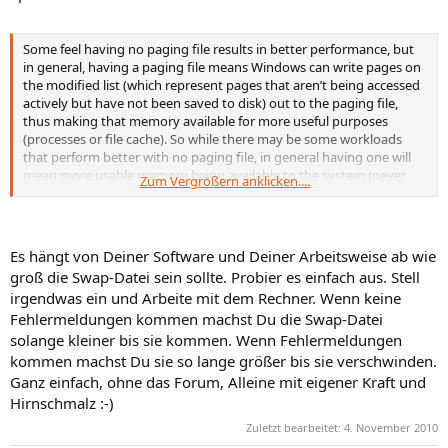
Some feel having no paging file results in better performance, but
in general, having a paging file means Windows can write pages on
the modified list (which represent pages that aren’t being accessed
actively but have not been saved to disk) out to the paging file,
thus making that memory available for more useful purposes
(processes or file cache). So while there may be some workloads
that perform better with no paging file, in general having one will
mean more usable memory being available to the system (never
Zum Vergrößern anklicken....
mind that Windows won’t be able to write kernel crash dumps
without a paging file sized large enough to hold them).
Es hängt von Deiner Software und Deiner Arbeitsweise ab wie
groß die Swap-Datei sein sollte. Probier es einfach aus. Stell
irgendwas ein und Arbeite mit dem Rechner. Wenn keine
Fehlermeldungen kommen machst Du die Swap-Datei
solange kleiner bis sie kommen. Wenn Fehlermeldungen
kommen machst Du sie so lange größer bis sie verschwinden.
Ganz einfach, ohne das Forum, Alleine mit eigener Kraft und
Hirnschmalz :-)
Zuletzt bearbeitet:
4. November 2010