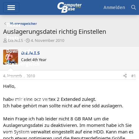
Hauptmenü
Anmelden
Massenspeicher
Ticker
Auslagerungsdatei richtig Einstellen
Tests
E
E
D.E.N.I.S
4. November 2010
r
r
Downloads
s
s
D.E.N.I.S
t
t
Cadet 4th Year
e
e
Preisvergleich
l
l
l
l
4. November 2010
#1
Forum
e
t
r
a
Hallo,
Aktuelles
m
habe mir eine ocz vertex 2 Extended zulegt.
Empfohlene Inhalte
Ich habe gehört man sollte nicht auf eine sdd auslagern.
Neue Beiträge
Mein Frage ich hab leider nicht 8 GB RAM um die
Neueste Aktivitäten
Auslagerungsdatei zu deaktivieren. Im moment habe ich Sie
vom System verwaltet eingestellt auf eine HDD. Kann man es
Leserartikel
noch etwas optimieren und die Benutzerdefinierte Größe