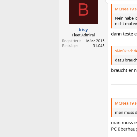
B
MCNeal19 sc
Nein habe i
nicht mal e
bisy
dann teste e
Fleet Admiral
Registriert
März 2015
Beiträge
31.045
sNo0k schri
dazu bräuch
braucht er n
MCNeal19 sc
man muss da
man muss es 
PC überhaupt