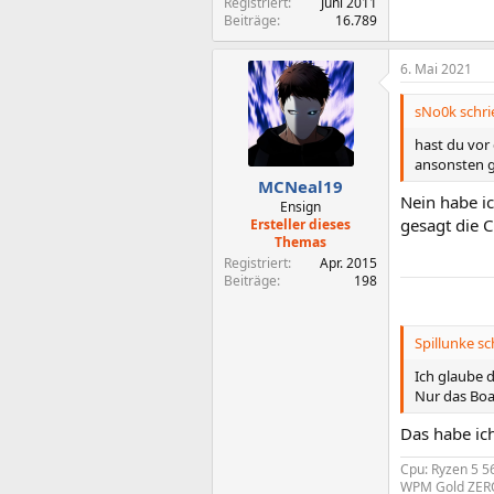
Registriert
Juni 2011
Beiträge
16.789
6. Mai 2021
sNo0k schri
hast du vor
ansonsten 
MCNeal19
Nein habe i
Ensign
gesagt die 
Ersteller dieses
Themas
Registriert
Apr. 2015
Beiträge
198
Spillunke sc
Ich glaube 
Nur das Boa
Das habe ich
Cpu: Ryzen 5 5
WPM Gold ZERO