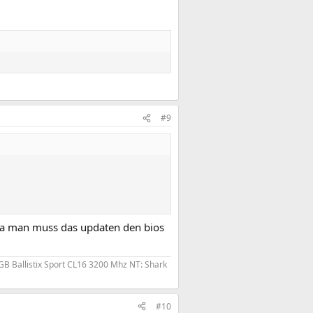
#9
h ja man muss das updaten den bios
B Ballistix Sport CL16 3200 Mhz NT: Shark
#10