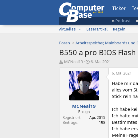
Ticker
Te
Podcast
Aktuelles
Leserartikel
Regeln
Foren
Arbeitsspeicher, Mainboards und
B550 a pro BIOS Flash
E
E
MCNeal19
6. Mai 2021
r
r
s
s
6. Mai 2021
t
t
Habe mir da
e
e
l
l
alles vom S
l
l
Stick rein h
e
t
MCNeal19
r
a
Ich habe ke
m
Ensign
Ich hatte m
Registriert
Apr. 2015
Bestimmtes 
Beiträge
198
Ich habe er
Meine Frage