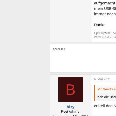
aufgemacht o
mein USB-Sti
immer noch e
Danke
Cpu: Ryzen 5 5
WPM Gold ZERO
6. Mai 2021
B
MCNeal19 sc
hab die Date
erstell den 
bisy
Fleet Admiral