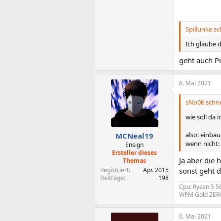
Spillunke sc
Ich glaube 
geht auch P
6. Mai 2021
sNo0k schri
wie soll da
also: einbau
MCNeal19
wenn nicht: 
Ensign
Ersteller dieses
Ja aber die 
Themas
Registriert
Apr. 2015
sonst geht d
Beiträge
198
Cpu: Ryzen 5 5
WPM Gold ZERO
6. Mai 2021