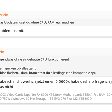
hrieb:
das Update musst du ohne CPU, RAM, etc. machen
roblemlos mit.
eb:
 irgendwas ohne eingebaute CPU funktionieren?
en, gucken ob alles geht
bios flashen... dazu bräuchtest du allerdings eine kompatible cpu
habe ich nicht weil ich jetzt einen 5 5600x habe deshalb frage ic
as nicht
600X Video Card: Sapphire RX 6700 XT Nitro+ Motherboard: B550 A-Pro RAM: 32 G
 750W : Windows 10 Pro Storage: 1TB EVO 970 Plus M2-1TB HDD