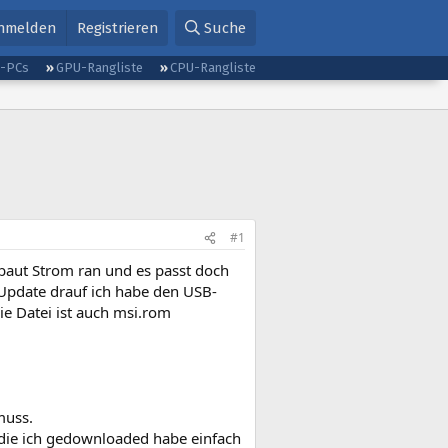
nmelden
Registrieren
Suche
g-PCs
GPU-Rangliste
CPU-Rangliste
#1
aut Strom ran und es passt doch
 Update drauf ich habe den USB-
die Datei ist auch msi.rom
muss.
 die ich gedownloaded habe einfach