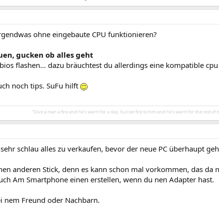
 irgendwas ohne eingebaute CPU funktionieren?
uen, gucken ob alles geht
bios flashen... dazu bräuchtest du allerdings eine kompatible cpu
uch noch tips. SuFu hilft
“Give a man a fire and he's warm for a day, but set fire to him and he's warm for the rest of his
h sehr schlau alles zu verkaufen, bevor der neue PC überhaupt geh
inen anderen Stick, denn es kann schon mal vorkommen, das da nich
auch Am Smartphone einen erstellen, wenn du nen Adapter hast.
ei nem Freund oder Nachbarn.