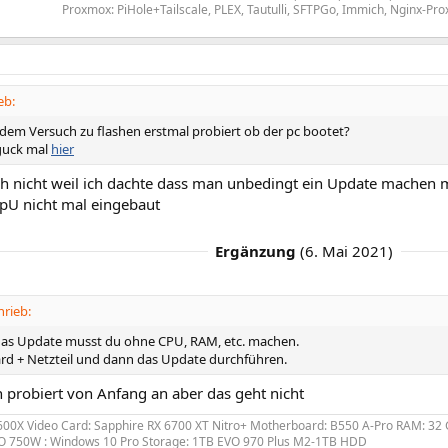
Proxmox: PiHole+Tailscale, PLEX, Tautulli, SFTPGo, Immich, Nginx-P
eb:
 dem Versuch zu flashen erstmal probiert ob der pc bootet?
guck mal
hier
ch nicht weil ich dachte dass man unbedingt ein Update machen m
CpU nicht mal eingebaut
Ergänzung
(
6. Mai 2021
)
hrieb:
das Update musst du ohne CPU, RAM, etc. machen.
rd + Netzteil und dann das Update durchführen.
 probiert von Anfang an aber das geht nicht
600X Video Card: Sapphire RX 6700 XT Nitro+ Motherboard: B550 A-Pro RAM: 32 G
 750W : Windows 10 Pro Storage: 1TB EVO 970 Plus M2-1TB HDD