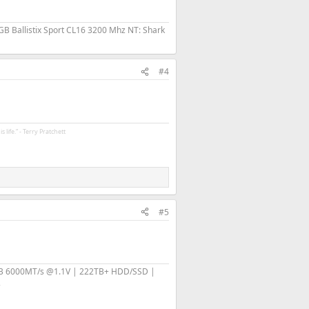
B Ballistix Sport CL16 3200 Mhz NT: Shark
#4
 life.” - Terry Pratchett
#5
GB 6000MT/s @1.1V | 222TB+ HDD/SSD |
2