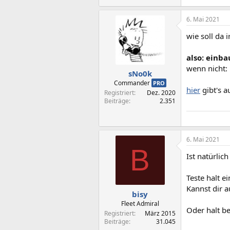
6. Mai 2021
wie soll da
also: einba
wenn nicht: 
sNo0k
Commander
PRO
hier
gibt's a
Registriert
Dez. 2020
Beiträge
2.351
6. Mai 2021
B
Ist natürlic
Teste halt e
Kannst dir 
bisy
Fleet Admiral
Oder halt b
Registriert
März 2015
Beiträge
31.045