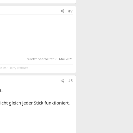
#7
Zuletzt bearbeitet:
6. Mai 2021
 life.” - Terry Pratchett
#8
t.
t gleich jeder Stick funktioniert.