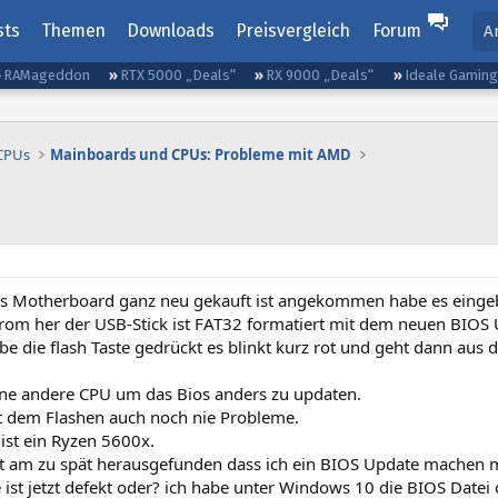
sts
Themen
Downloads
Preisvergleich
Forum
A
RAMageddon
RTX 5000 „Deals“
RX 9000 „Deals“
Ideale Gamin
 CPUs
Mainboards und CPUs: Probleme mit AMD
s Motherboard ganz neu gekauft ist angekommen habe es eingeb
trom her der USB-Stick ist FAT32 formatiert mit dem neuen BIOS
abe die flash Taste gedrückt es blinkt kurz rot und geht dann aus 
ine andere CPU um das Bios anders zu updaten.
it dem Flashen auch noch nie Probleme.
ist ein Ryzen 5600x.
st am zu spät herausgefunden dass ich ein BIOS Update machen 
 ist jetzt defekt oder? ich habe unter Windows 10 die BIOS Datei