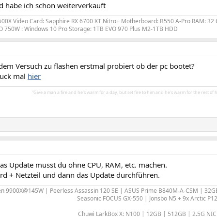
 habe ich schon weiterverkauft
600X Video Card: Sapphire RX 6700 XT Nitro+ Motherboard: B550 A-Pro RAM: 32 G
 750W : Windows 10 Pro Storage: 1TB EVO 970 Plus M2-1TB HDD
dem Versuch zu flashen erstmal probiert ob der pc bootet?
guck mal
hier
“Give a man a fire and he's warm for a day, but set fire to him and he's warm for the rest of his
das Update musst du ohne CPU, RAM, etc. machen.
rd + Netzteil und dann das Update durchführen.
en 9900X@145W | Peerless Assassin 120 SE | ASUS Prime B840M-A-CSM | 32
Seasonic FOCUS GX-550 | Jonsbo N5 + 9x Arctic P1
Chuwi LarkBox X: N100 | 12GB | 512GB | 2.5G NIC