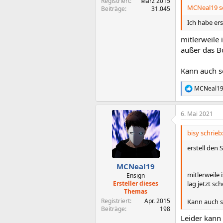
Registriert
März 2015
MCNeal19 sc
Beiträge
31.045
Ich habe er
mitlerweile 
außer das B
Kann auch se
MCNeal1
R
e
a
6. Mai 2021
k
t
i
bisy schrieb
o
n
erstell den 
e
n
MCNeal19
:
mitlerweile 
Ensign
lag jetzt s
Ersteller dieses
Themas
Registriert
Apr. 2015
Kann auch se
Beiträge
198
Leider kann