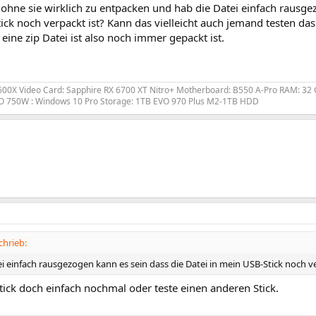
hne sie wirklich zu entpacken und hab die Datei einfach rausgez
ck noch verpackt ist? Kann das vielleicht auch jemand testen das
ine zip Datei ist also noch immer gepackt ist.
600X Video Card: Sapphire RX 6700 XT Nitro+ Motherboard: B550 A-Pro RAM: 32 G
 750W : Windows 10 Pro Storage: 1TB EVO 970 Plus M2-1TB HDD
hrieb:
i einfach rausgezogen kann es sein dass die Datei in mein USB-Stick noch ve
Stick doch einfach nochmal oder teste einen anderen Stick.