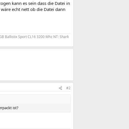
ogen kann es sein dass die Datei in
 wäre echt nett ob die Datei dann
B Ballistix Sport CL16 3200 Mhz NT: Shark
#2
rpackt ist?