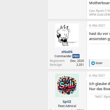
Motherboard
Cpu: Ryzen 5 5
WPM Gold ZERO
6. Mai 2021
hast du vor 
ansonsten 
sNo0k
Commander
PRO
Registriert
Dez. 2020
loser
R
Beiträge
2.351
e
a
6. Mai 2021
k
t
Ich glaube 
i
o
Nur das Boa
n
e
"NAS": Ryz
n
SpiII
:
Fleet Admiral