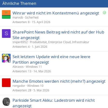
Ähnliche Themen
Winrar wird nicht im Kontextmenü angezeigt
e
marvob
Sicherheit
Antworten
8
15. April 2026
l
ö
SharePoint News Beitrag wird nicht auf der Hub
s
S
Site angezeigt
t
sniper8952
Produktivität, Enterprise Cloud, Infrastruktur
Antworten
4
1. Juni 2026
Seit letztem Update wird eine neue leere
Partition angezeigt
Abraxos
Windows 11
Antworten
13
14. Mai 2026
Manche Emotes werden nicht (mehr?) angezeigt
rongador
Windows 10
Antworten
28
5. Mai 2026
Parkside Smart Akku: Ladestrom wird nicht
angezeigt