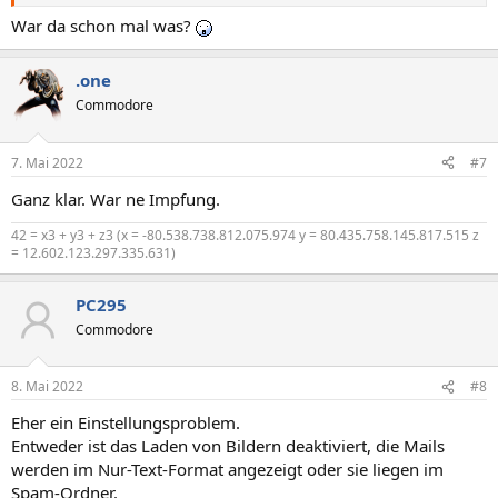
War da schon mal was?
.one
Commodore
7. Mai 2022
#7
Ganz klar. War ne Impfung.
42 = x3 + y3 + z3 (x = -80.538.738.812.075.974 y = 80.435.758.145.817.515 z
= 12.602.123.297.335.631)
PC295
Commodore
8. Mai 2022
#8
Eher ein Einstellungsproblem.
Entweder ist das Laden von Bildern deaktiviert, die Mails
werden im Nur-Text-Format angezeigt oder sie liegen im
Spam-Ordner.