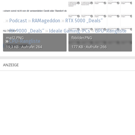
Regeln
Podcast
RAMageddon
RTX 5000 „Deals“
RX 9000 „Deals“
Ideale Gaming-PCs
GPU-Rangliste
mail2.PNG
fbbilder.PNG
CPU-Rangliste
19,3 KB · Aufrufe: 264
177 KB · Aufrufe: 266