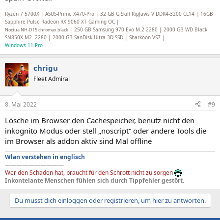
Ryzen 7 5700X | ASUS-Prime X470-Pro | 32 GB G.Skill RipJaws V DDR4-3200 CL14 | 16GB
Sapphire Pulse Radeon RX 9060 XT Gaming OC |
| 250 GB Samsung 970 Evo M.2 2280 | 2000 GB WD Black
Noctua NH-D15 chromax.black
SN850X M2. 2280 | 2000 GB SanDisk Ultra 3D SSD | Sharkoon VS7 |
Windows 11 Pro
chrigu
Fleet Admiral
8. Mai 2022
#9
Lösche im Browser den Cachespeicher, benutz nicht den
inkognito Modus oder stell „noscript“ oder andere Tools die
im Browser als addon aktiv sind Mal offline
Wlan verstehen in englisch
——————————
Wer den Schaden hat, braucht für den Schrott nicht zu sorgen
Inkontelante Menschen fühlen sich durch Tippfehler gestört.
Du musst dich einloggen oder registrieren, um hier zu antworten.