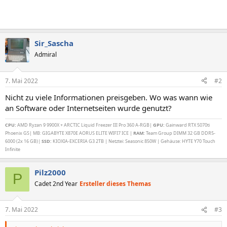
Sir_Sascha
Admiral
7. Mai 2022
#2
Nicht zu viele Informationen preisgeben. Wo was wann wie
an Software oder Internetseiten wurde genutzt?
CPU:
AMD Ryzan 9 9900X + ARCTIC Liquid Freezer III Pro 360 A-RGB|
GPU:
Gainward RTX 5070ti
Phoenix GS| MB: GIGABYTE X870E AORUS ELITE WIFI7 ICE |
RAM:
Team Group DIMM 32 GB DDR5-
6000 (2x 16 GB)|
SSD:
KIOXIA-EXCERIA G3 2TB | Netztei: Seasonic 850W | Gehäuse: HYTE Y70 Touch
Infinite
Pilz2000
P
Cadet 2nd Year
Ersteller dieses Themas
7. Mai 2022
#3