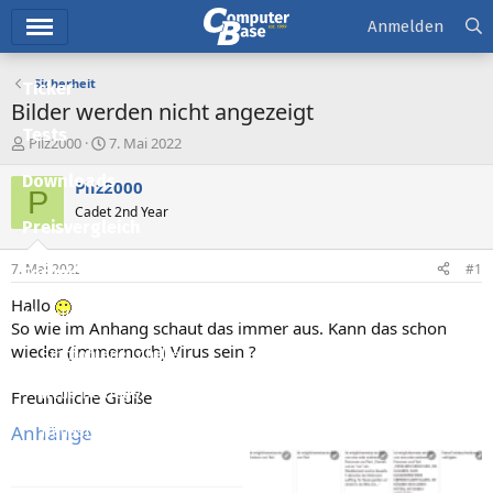
Hauptmenü
Anmelden
Sicherheit
Ticker
Bilder werden nicht angezeigt
Tests
E
E
Pilz2000
7. Mai 2022
r
r
Downloads
s
s
Pilz2000
P
t
t
Cadet 2nd Year
e
e
Preisvergleich
l
l
l
l
7. Mai 2022
#1
Forum
e
t
r
a
Hallo
Aktuelles
m
So wie im Anhang schaut das immer aus. Kann das schon
wieder (immernoch) Virus sein ?
Empfohlene Inhalte
Neue Beiträge
Freundliche Grüße
Anhänge
Neueste Aktivitäten
Leserartikel