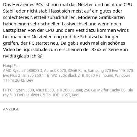
n
Das Herz eines PCs ist nun mal das Netzteil und nicht die CPU.
:
Stabil oder nicht stabil lässt sich meist auf ein gutes oder
schlechteres Netzteil zurückführen. Moderne Grafikkarten
haben einen sehr schnellen Lastwechsel und wenn noch
Lastspitzen von der CPU und dem Rest dazu kommen wirds
bei manchen Netzteilen eng und die Schutzschaltungen
greifen, der PC startet neu. Da gab's auch mal ein schönes
Video bei igorslab.de zum erscheinen der 3xxx er Serie von
nvidia glaub ich 🤔
HauptPc:
AMD Ryzen 7 5800X3D, Asrock X 570, 32GB Ram, Samsung 970 Evo 1TB,970
Evo Plus 2 TB, Evo 860 1 TB, WD 850x Black 2TB, 9070 Hellhound, Windows
11 Pro 26H2/ Dev
HTPC: Ryzen 5600, Asus B550, RTX 2060 Super, 256 GB M2 für Cachy OS, Blu
ray /HD DVD Laufwerk, 5 Tb HDD HGST, Kodi