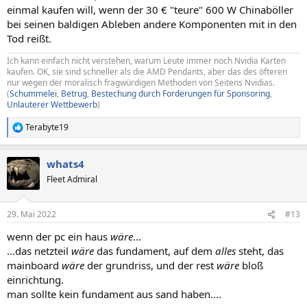
einmal kaufen will, wenn der 30 € "teure" 600 W Chinaböller
bei seinen baldigen Ableben andere Komponenten mit in den
Tod reißt.
Ich kann einfach nicht verstehen, warum Leute immer noch Nvidia Karten
kaufen. OK, sie sind schneller als die AMD Pendants, aber das des öfteren
nur wegen der moralisch fragwürdigen Methoden von Seitens Nvidias.
(
Schummelei
,
Betrug
,
Bestechung durch Forderungen für Sponsoring
,
Unlauterer Wettbewerb
)
Terabyte19
R
e
a
whats4
k
t
Fleet Admiral
i
o
n
29. Mai 2022
#13
e
n
wenn der pc ein haus
wäre
...
:
...das netzteil
wäre
das fundament, auf dem
alles
steht, das
mainboard
wäre
der grundriss, und der rest
wäre
bloß
einrichtung.
man sollte kein fundament aus sand haben....