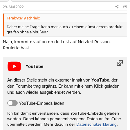
n
29. Mai 2022
#5
e
n
Terabyte19 schrieb:
:
Daher meine Frage. kann man auch zu einem günstigerem produkt
greifen ohne einbußen?
Naja, kommt drauf an ob du Lust auf Netzteil-Russian-
Roulette hast
YouTube
An dieser Stelle steht ein externer Inhalt von
YouTube
, der
den Forumbeitrag ergänzt. Er kann mit einem Klick geladen
und auch wieder ausgeblendet werden.
YouTube-Embeds laden
Ich bin damit einverstanden, dass YouTube-Embeds geladen
werden. Dabei können personen­bezogene Daten an YouTube
übermittelt werden. Mehr dazu in der
Datenschutzerklärung
.