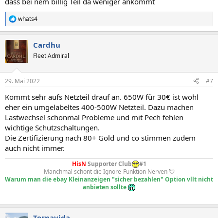
dass bei nem billig Teil da weniger ankommt
whats4
R
e
a
Cardhu
k
t
Fleet Admiral
i
o
n
29. Mai 2022
#7
e
n
Kommt sehr aufs Netzteil drauf an. 650W für 30€ ist wohl
:
eher ein umgelabeltes 400-500W Netzteil. Dazu machen
Lastwechsel schonmal Probleme und mit Pech fehlen
wichtige Schutzschaltungen.
Die Zertifizierung nach 80+ Gold und co stimmen zudem
auch nicht immer.
HisN
Supporter Club
#1
Manchmal schont die Ignore-Funktion Nerven 💘
Warum man die ebay Kleinanzeigen "sicher bezahlen" Option vllt nicht
anbieten sollte
Tornavida