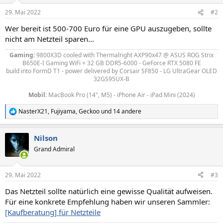
29. Mai 2022
#2
Wer bereit ist 500-700 Euro für eine GPU auszugeben, sollte
nicht am Netzteil sparen...
Gaming:
9800X3D
cooled with Thermalright AXP90x47
@ ASUS ROG Strix
B650E-I Gaming WiFi + 32 GB DDR5-6000 - GeForce RTX 5080 FE
build into FormD T1 - power delivered by
Corsair SF850 - LG UltraGear OLED
32GS95UX-B
Mobil:
MacBook Pro (14", M5) - iPhone Air - iPad Mini (2024)
NasterX21
,
Fujiyama
,
Geckoo
und 14 andere
R
e
a
Nilson
k
t
Grand Admiral
i
o
n
29. Mai 2022
#3
e
n
Das Netzteil sollte natürlich eine gewisse Qualität aufweisen.
:
Für eine konkrete Empfehlung haben wir unseren Sammler:
[Kaufberatung] für Netzteile