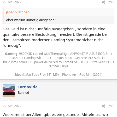
29. Mai 2022
#18
janer77 schrieb:
Aber warum unnötig ausgeben?
Das Geld ist nicht "unnötig ausgegeben", sondern in eine
qualitativ bessere Bestückung investiert. Die ist gerade bei
den Lastspitzen moderner Gaming Systeme sicher nicht
"unnötig".
Gaming:
9800X3D
cooled with Thermalright AXP90x47
@ ASUS ROG Strix
B650E-I Gaming WiFi + 32 GB DDR5-6000 - GeForce RTX 5080 FE
build into FormD T1 - power delivered by
Corsair SF850 - LG UltraGear OLED
32GS95UX-B
Mobil:
MacBook Pro (14", M5) - iPhone Air - iPad Mini (2024)
Tornavida
Banned
29. Mai 2022
#19
Wie zumeist bei Allem gibt es ein gesundes Mittelmass wo