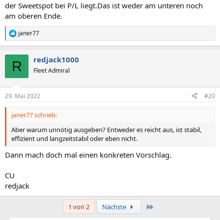
der Sweetspot bei P/L liegt.Das ist weder am unteren noch
am oberen Ende.
janer77
R
e
a
redjack1000
k
R
t
Fleet Admiral
i
o
n
29. Mai 2022
#20
e
n
janer77 schrieb:
:
Aber warum unnötig ausgeben? Entweder es reicht aus, ist stabil,
effizient und langzeitstabil oder eben nicht.
Dann mach doch mal einen konkreten Vorschlag.
CU
redjack
Letzte
1 von 2
Nächste