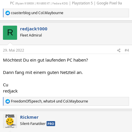
PC
| Playstation 5 | Google Pixel 9a​
(Ryzen 9 5900X | RX 6800 XT | Fedora KDE)
coasterblog
und
Col.Maybourne
R
e
a
redjack1000
k
R
t
Fleet Admiral
i
o
n
29. Mai 2022
#4
e
n
Möchtest Du ein gut laufenden PC haben?
:
Dann fang mit einem guten Netzteil an.
Cu
redjack
FreedomOfSpeech
,
whats4
und
Col.Maybourne
R
e
a
Rickmer
k
t
Silent-Fanatiker
PRO
i
o