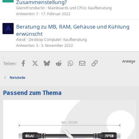
Zusammenstellung?
r
t
GlennfromBerlin
Mainboards und CPUs: Kaufberatung
Antworten
7
17. Februar 2022
Beratung zu MB, RAM, Gehäuse und Kühlung
A
erwünscht
Alex8
Desktop-Computer: Kaufberatung
Antworten
3
3. November 2022
Facebook
X (Twitter)
Bluesky
Reddit
WhatsApp
E-Mail
Link
Teilen:
Netzteile
Passend zum Thema