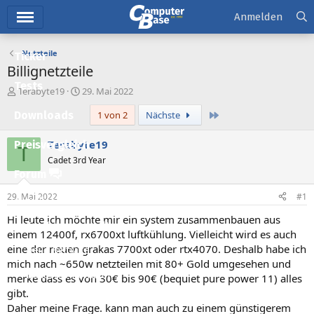
Hauptmenü
Anmelden
Netzteile
Ticker
Billignetzteile
Tests
E
E
Terabyte19
29. Mai 2022
r
r
Letzte
Downloads
1 von 2
Nächste
s
s
t
t
e
e
Terabyte19
Preisvergleich
T
l
l
Cadet 3rd Year
l
l
Forum
e
t
r
a
29. Mai 2022
#1
Aktuelles
m
Hi leute ich möchte mir ein system zusammenbauen aus
Empfohlene Inhalte
einem 12400f, rx6700xt luftkühlung. Vielleicht wird es auch
eine der neuen grakas 7700xt oder rtx4070. Deshalb habe ich
Neue Beiträge
mich nach ~650w netzteilen mit 80+ Gold umgesehen und
Neueste Aktivitäten
merke dass es von 30€ bis 90€ (bequiet pure power 11) alles
gibt.
Leserartikel
Daher meine Frage. kann man auch zu einem günstigerem