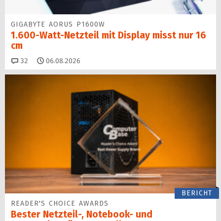
GIGABYTE AORUS P1600W
1.600-Watt-Netzteil mit Display misst nur 16
cm
Kommentare
32
06.08.2026
BERICHT
READER'S CHOICE AWARDS
Bester Netzteil-, Notebook- und