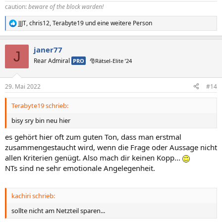
caution:
beware of the block warden!
JJJT
,
chris12
,
Terabyte19
und eine weitere Person
R
e
a
janer77
k
J
t
Rear Admiral
PRO
🎅Rätsel-Elite ’24
i
o
n
29. Mai 2022
#14
e
n
Terabyte19 schrieb:
:
bisy sry bin neu hier
es gehört hier oft zum guten Ton, dass man erstmal
zusammengestaucht wird, wenn die Frage oder Aussage nicht
allen Kriterien genügt. Also mach dir keinen Kopp...
NTs sind ne sehr emotionale Angelegenheit.
kachiri schrieb:
sollte nicht am Netzteil sparen...