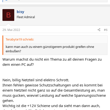
R
e
a
bisy
k
B
t
Fleet Admiral
i
o
n
29. Mai 2022
#6
e
n
Terabyte19 schrieb:
:
kann man auch zu einem günstigerem produkt greifen ohne
einbußen?
Warum machst du nicht ein Thema zu all deinen Fragen zu
dem einen PC auf?
Nein, billig Netzteil sind elektro Schrott.
Ihnen fehlen gewisse Schutzschaltungen und es kommt bei
einem Netzteil nicht ganz so auf die Gesamtleistung an, man
muss gucken, wieviel Leistung auf welche Spannungsschiene
gehen.
Wichtig ist die +12V Schiene und da sieht man dann auch,