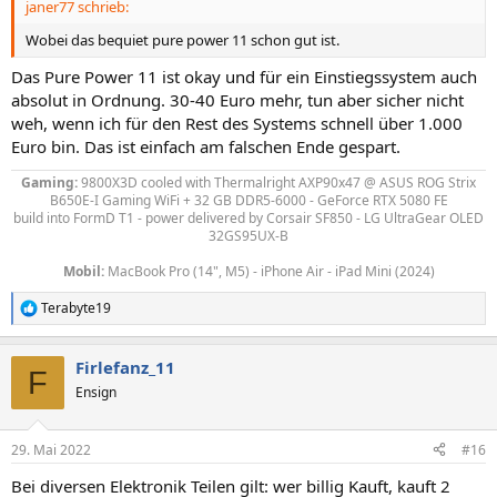
janer77 schrieb:
:
Wobei das bequiet pure power 11 schon gut ist.
Das Pure Power 11 ist okay und für ein Einstiegssystem auch
absolut in Ordnung. 30-40 Euro mehr, tun aber sicher nicht
weh, wenn ich für den Rest des Systems schnell über 1.000
Euro bin. Das ist einfach am falschen Ende gespart.
Gaming:
9800X3D
cooled with Thermalright AXP90x47
@ ASUS ROG Strix
B650E-I Gaming WiFi + 32 GB DDR5-6000 - GeForce RTX 5080 FE
build into FormD T1 - power delivered by
Corsair SF850 - LG UltraGear OLED
32GS95UX-B
Mobil:
MacBook Pro (14", M5) - iPhone Air - iPad Mini (2024)
Terabyte19
R
e
a
Firlefanz_11
k
F
t
Ensign
i
o
n
29. Mai 2022
#16
e
n
Bei diversen Elektronik Teilen gilt: wer billig Kauft, kauft 2
: