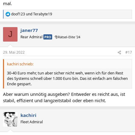
mal.
doof123
und
Terabyte19
R
e
a
janer77
k
J
t
Rear Admiral
PRO
🎅Rätsel-Elite ’24
i
o
n
29. Mai 2022
#17
e
n
kachiri schrieb:
:
30-40 Euro mehr, tun aber sicher nicht weh, wenn ich für den Rest
des Systems schnell über 1.000 Euro bin. Das ist einfach am falschen
Ende gespart.
Aber warum unnötig ausgeben? Entweder es reicht aus, ist
stabil, effizient und langzeitstabil oder eben nicht.
kachiri
Fleet Admiral