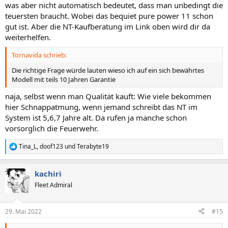
was aber nicht automatisch bedeutet, dass man unbedingt die
teuersten braucht. Wobei das bequiet pure power 11 schon
gut ist. Aber die NT-Kaufberatung im Link oben wird dir da
weiterhelfen.
Tornavida schrieb:
Die richtige Frage würde lauten wieso ich auf ein sich bewährtes
Modell mit teils 10 Jahren Garantie
naja, selbst wenn man Qualität kauft: Wie viele bekommen
hier Schnappatmung, wenn jemand schreibt das NT im
System ist 5,6,7 Jahre alt. Da rufen ja manche schon
vorsorglich die Feuerwehr.
Tina_L
,
doof123
und
Terabyte19
R
e
a
kachiri
k
t
Fleet Admiral
i
o
n
29. Mai 2022
#15
e
n