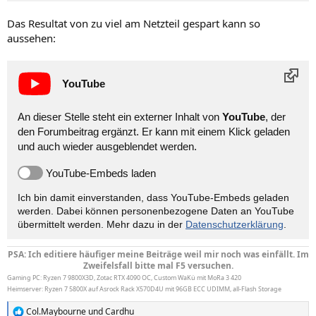
Das Resultat von zu viel am Netzteil gespart kann so
aussehen:
YouTube
An dieser Stelle steht ein externer Inhalt von
YouTube
, der
den Forumbeitrag ergänzt. Er kann mit einem Klick geladen
und auch wieder ausgeblendet werden.
YouTube-Embeds laden
Ich bin damit einverstanden, dass YouTube-Embeds geladen
werden. Dabei können personen­bezogene Daten an YouTube
übermittelt werden. Mehr dazu in der
Datenschutzerklärung
.
PSA: Ich editiere häufiger meine Beiträge weil mir noch was einfällt. Im
Zweifelsfall bitte mal F5 versuchen.
Gaming PC: Ryzen 7 9800X3D, Zotac RTX 4090 OC, Custom WaKü mit MoRa 3 420
Heimserver: Ryzen 7 5800X auf Asrock Rack X570D4U mit 96GB ECC UDIMM, all-Flash Storage
Col.Maybourne
und
Cardhu