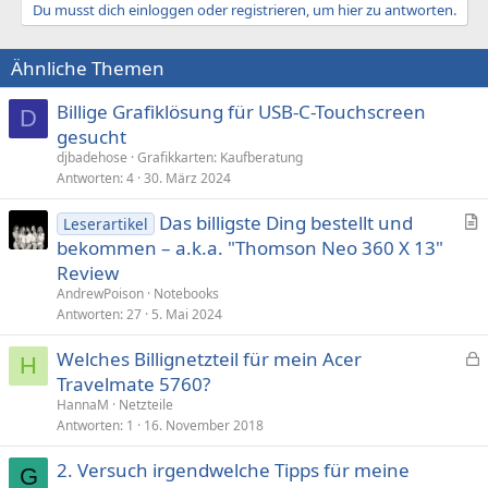
Du musst dich einloggen oder registrieren, um hier zu antworten.
Ähnliche Themen
Billige Grafiklösung für USB-C-Touchscreen
D
gesucht
djbadehose
Grafikkarten: Kaufberatung
Antworten
4
30. März 2024
Das billigste Ding bestellt und
Leserartikel
r
bekommen – a.k.a. "Thomson Neo 360 X 13"
t
Review
i
AndrewPoison
Notebooks
k
Antworten
27
5. Mai 2024
e
Welches Billignetzteil für mein Acer
l
H
e
Travelmate 5760?
s
HannaM
Netzteile
p
Antworten
1
16. November 2018
e
2. Versuch irgendwelche Tipps für meine
r
G