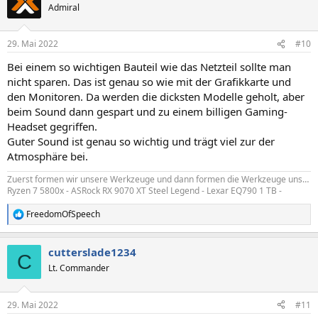
Admiral
29. Mai 2022
#10
Bei einem so wichtigen Bauteil wie das Netzteil sollte man
nicht sparen. Das ist genau so wie mit der Grafikkarte und
den Monitoren. Da werden die dicksten Modelle geholt, aber
beim Sound dann gespart und zu einem billigen Gaming-
Headset gegriffen.
Guter Sound ist genau so wichtig und trägt viel zur der
Atmosphäre bei.
Zuerst formen wir unsere Werkzeuge und dann formen die Werkzeuge uns…
Ryzen 7 5800x - ASRock RX 9070 XT Steel Legend - Lexar EQ790 1 TB -
FreedomOfSpeech
R
e
a
cutterslade1234
k
C
t
Lt. Commander
i
o
n
29. Mai 2022
#11
e