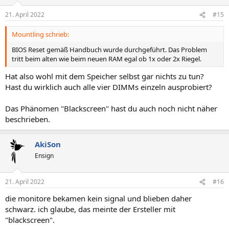
o
n
21. April 2022
#15
e
n
Mountling schrieb:
:
BIOS Reset gemäß Handbuch wurde durchgeführt. Das Problem
tritt beim alten wie beim neuen RAM egal ob 1x oder 2x Riegel.
Hat also wohl mit dem Speicher selbst gar nichts zu tun?
Hast du wirklich auch alle vier DIMMs einzeln ausprobiert?
Das Phänomen "Blackscreen" hast du auch noch nicht näher
beschrieben.
AkiSon
Ensign
21. April 2022
#16
die monitore bekamen kein signal und blieben daher
schwarz. ich glaube, das meinte der Ersteller mit
"blackscreen".