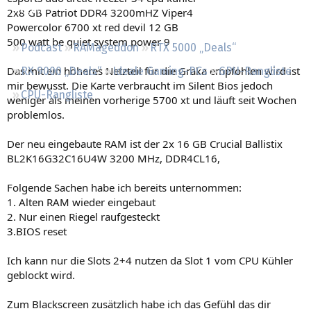
Regeln
2x8 GB Patriot DDR4 3200mHZ Viper4
Powercolor 6700 xt red devil 12 GB
500 watt be quiet system power 9
Podcast
RAMageddon
RTX 5000 „Deals“
Das mit ein höheres Netzteil für die Graka empfohlen wird ist
RX 9000 „Deals“
Ideale Gaming-PCs
GPU-Rangliste
mir bewusst. Die Karte verbraucht im Silent Bios jedoch
CPU-Rangliste
weniger als meinen vorherige 5700 xt und läuft seit Wochen
problemlos.
Der neu eingebaute RAM ist der 2x 16 GB Crucial Ballistix
BL2K16G32C16U4W 3200 MHz, DDR4CL16,
Folgende Sachen habe ich bereits unternommen:
1. Alten RAM wieder eingebaut
2. Nur einen Riegel raufgesteckt
3.BIOS reset
Ich kann nur die Slots 2+4 nutzen da Slot 1 vom CPU Kühler
geblockt wird.
Zum Blackscreen zusätzlich habe ich das Gefühl das dir