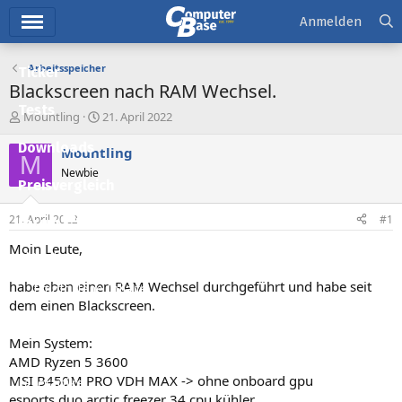
Hauptmenü
Anmelden
Arbeitsspeicher
Ticker
Blackscreen nach RAM Wechsel.
Tests
E
E
Mountling
21. April 2022
r
r
Downloads
s
s
Mountling
M
t
t
Newbie
e
e
Preisvergleich
l
l
l
l
21. April 2022
#1
Forum
e
t
r
a
Moin Leute,
Aktuelles
m
habe eben einen RAM Wechsel durchgeführt und habe seit
Empfohlene Inhalte
dem einen Blackscreen.
Neue Beiträge
Mein System:
Neueste Aktivitäten
AMD Ryzen 5 3600
MSI B450M PRO VDH MAX -> ohne onboard gpu
Leserartikel
esports duo arctic freezer 34 cpu kühler