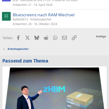
M.B
Mainboards und CPUs: Probleme mit AMD
Antworten
21
14. April 2026
Bluescreens nach RAM Wechsel
R
Rabbit0815
Arbeitsspeicher
Antworten
20
16. Oktober 2024
Facebook
X (Twitter)
Bluesky
Reddit
WhatsApp
E-Mail
Link
Teilen:
Arbeitsspeicher
Passend zum Thema