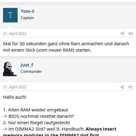
e
a
Tom-S
k
T
t
Captain
i
o
n
21. April 2022
#4
e
n
Mal für 30 sekunden ganz ohne Ram anmachen und danach
:
mit einem Stick (vom neuen RAM) starten.
just_f
Commander
21. April 2022
#5
Hallo auch!
1. Alten RAM wieder eingebaut
-> BIOS nochmal resettet danach?
2. Nur einen Riegel raufgesteckt
-> im DIMMA2 Slot? weil lt. Handbuch:
Always insert
memory modules in the DIMMA2 slot first.