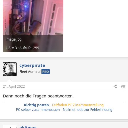
image.jpg
1,8 MB · Aufrufe: 259
cyberpirate
Fleet Admiral
PRO
21. April 2022
#9
Dann noch die Fragen beantworten.
Richtig posten
/
Leitfaden PC Zusammenstellung
.
PC selber zusammenbauen
/
Nullmethode zur Fehlerfindung
aklimas