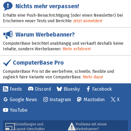
Nichts mehr verpassen!
Erhalte eine Push-Benachrichtigung (oder einen Newsletter) bei
Erscheinen neuer Tests und Berichte:
Jetzt anmelden!
Warum Werbebanner?
ComputerBase berichtet unabhängig und verkauft deshalb keine
Inhalte, sondern Werbebanner.
Mehr erfahren!
ComputerBase Pro
ComputerBase Pro ist die werbefreie, schnelle, flexible und
zugleich faire Variante von ComputerBase.
Mehr dazu!
Feeds
Discord
Bluesky
Facebook
Google News
Instagram
Mastodon
X
YouTube
Einstellungen und
Probleme mit einem
Layout-Umschalter
Werbebanner?