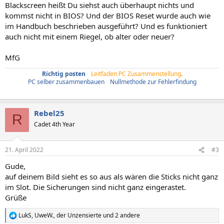
Blackscreen heißt Du siehst auch überhaupt nichts und
kommst nicht in BIOS? Und der BIOS Reset wurde auch wie
im Handbuch beschrieben ausgeführt? Und es funktioniert
auch nicht mit einem Riegel, ob alter oder neuer?
MfG
Richtig posten
/
Leitfaden PC Zusammenstellung
.
PC selber zusammenbauen
/
Nullmethode zur Fehlerfindung
Rebel25
R
Cadet 4th Year
21. April 2022
#3
Gude,
auf deinem Bild sieht es so aus als wären die Sticks nicht ganz
im Slot. Die Sicherungen sind nicht ganz eingerastet.
Grüße
LukS
,
UweW.
,
der Unzensierte
und 2 andere
R