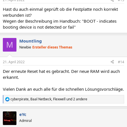
Hast du auch einmal geprüft ob die Festplatte noch korrekt
verbunden ist?
Wegen der Beschreibung im Handbuch: "BOOT - indicates
booting device is not detected or fail"
Mountling
M
Newbie
Ersteller dieses Themas
21. April 2022
#14
Der erneute Reset hat es gebracht. Der neue RAM wird auch
erkannt.
Vielen Dank an euch alle für die schnellen Lösungsvorschläge.
cyberpirate
,
Baal Netbeck
,
Flexwell
und 2 andere
R
e
a
eYc
k
t
Admiral
i