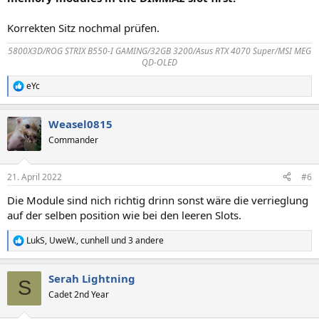
Korrekten Sitz nochmal prüfen.
5800X3D/ROG STRIX B550-I GAMING/32GB 3200/Asus RTX 4070 Super/MSI MEG
QD-OLED
eYc
R
e
a
Weasel0815
k
t
Commander
i
o
n
21. April 2022
#6
e
n
Die Module sind nich richtig drinn sonst wäre die verrieglung
:
auf der selben position wie bei den leeren Slots.
LukS
,
UweW.
,
cunhell
und 3 andere
R
e
a
Serah Lightning
k
S
t
Cadet 2nd Year
i
o