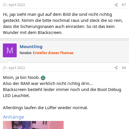
n
21. April 2022
#7
e
n
Hi, jap sieht man gut auf dem Bild die sind nicht richtig
:
gesteckt. Nimm die bitte nochmal raus und steck die so rein,
dass die Sicherungsnasen auch einrasten. So ist das kein
Wunder mit dem Blackscreen.
Mountling
M
Newbie
Ersteller dieses Themas
21. April 2022
#8
Moin, ja bin Noob.
Also der RAM war wirklich nicht richtig drin...
Blackscreen besteht leider immer noch und die Boot Debug
LED Leuchtet.
Allerdings laufen die Lüfter wieder normal.
Anhänge