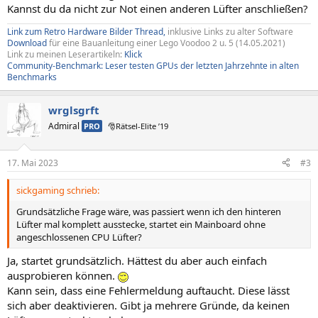
Kannst du da nicht zur Not einen anderen Lüfter anschließen?
Link zum Retro Hardware Bilder Thread,
inklusive Links zu alter Software
Download
für eine Bauanleitung einer Lego Voodoo 2 u. 5 (14.05.2021)
Link zu meinen Leserartikeln:
Klick
Community-Benchmark: Leser testen GPUs der letzten Jahrzehnte in alten
Benchmarks
wrglsgrft
Admiral
PRO
🎅Rätsel-Elite ’19
17. Mai 2023
#3
sickgaming schrieb:
Grundsätzliche Frage wäre, was passiert wenn ich den hinteren
Lüfter mal komplett ausstecke, startet ein Mainboard ohne
angeschlossenen CPU Lüfter?
Ja, startet grundsätzlich. Hättest du aber auch einfach
ausprobieren können.
Kann sein, dass eine Fehlermeldung auftaucht. Diese lässt
sich aber deaktivieren. Gibt ja mehrere Gründe, da keinen