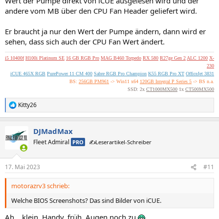
Wert der Pumpe direkt von iCUE ausgelesen wird und der
andere vom MB über den CPU Fan Header geliefert wird.
Er braucht ja nur den Wert der Pumpe ändern, dann wird er
sehen, dass sich auch der CPU Fan Wert ändert.
i5 10400f
H100i Platinum SE
16 GB RGB Pro
MAG B460 Torpedo
RX 580
R27ge Gen 2
ALC 1200
X-
230
iCUE 465X RGB
PurePower 11 CM 400
Sabre RGB Pro Champion
K55 RGB Pro XT
OfficeJet 3831
BS:
256GB PM961
-> Win11 x64
120GB Integral P Series 5
-> BS n.a.
SSD: 2x
CT1000MX500
1x
CT500MX500
Kitty26
R
e
a
DJMadMax
k
t
Fleet Admiral
PRO
✍️Leserartikel-Schreiber
i
o
n
17. Mai 2023
#11
e
n
motorazrv3 schrieb:
:
Welche BIOS Screenshots? Das sind Bilder von iCUE.
Ah... klein, Handy, früh, Augen noch zu