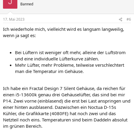
J
t
Banned
i
o
n
17. Mai 2023
#6
e
n
Ich wiederhole mich, vielleicht wird es langsam langweilig,
:
wenn ja sagt es:
Bei Lüftern ist weniger oft mehr, alleine der Luftstrom
und eine individuelle Lüfterkurve zählen.
Mehr Lüfter, mehr Probleme, teilweise verschlechtert
man die Temperatur im Gehäuse.
Ich habe ein Fractal Design 7 Silent Gehäuse, da reichen für
einen i5-13600k genau drei Gehäuselüfter, das sind bei mir
P14. Zwei vorne (einblasend) die erst bei Last anspringen und
einer hinten ausblasend. Dazwischen ein Noctua D-15s
Kühler, die Grafikkarte (4080FE) hat noch zwei und das
Netzteil noch eins. Temperaturen sind beim Daddeln absolut
im grünen Bereich.