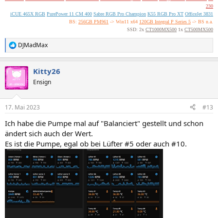
230
iCUE 465X RGB
PurePower 11 CM 400
Sabre RGB Pro Champion
K55 RGB Pro XT
OfficeJet 3831
BS:
256GB PM961
-> Win11 x64
120GB Integral P Series 5
-> BS n.a.
SSD: 2x
CT1000MX500
1x
CT500MX500
DJMadMax
R
e
a
Kitty26
k
t
Ensign
i
o
n
17. Mai 2023
#13
e
n
Ich habe die Pumpe mal auf "Balanciert" gestellt und schon
:
ändert sich auch der Wert.
Es ist die Pumpe, egal ob bei Lüfter #5 oder auch #10.