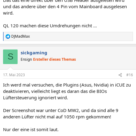
und das andere über den 4 Pin vom Mainboard ausgelesen
wird.
QL 120 machen diese Umdrehungen nicht ...
DJMadMax
R
e
a
sickgaming
k
S
t
Ensign
Ersteller dieses Themas
i
o
n
17. Mai 2023
#16
e
n
Ich werd mal versuchen, die Plugins (Asus, Nvidia) in iCUE zu
:
deaktivieren, vielleicht liegt es daran das die BIOs
Lüftersteuerung ignoriert wird.
Der Screenshot war unter CoD MW2, und da sind alle 9
anderen Lüfter nicht mal auf 1050 rpm gekommen!
Nur der eine ist somit laut.