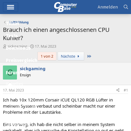
Hauptmenü
Anmelden
Luftkühlung
Ticker
Brauch ich einen angeschlossenen CPU
Tests
Kühler?
E
E
sickgaming
17. Mai 2023
Downloads
r
r
Letzte
1 von 2
Nächste
s
s
Preisvergleich
t
t
e
e
sickgaming
S
l
l
Forum
Ensign
l
l
e
t
Aktuelles
r
a
17. Mai 2023
#1
m
Empfohlene Inhalte
Ich hab 10x 120mm Corsair iCUE QL120 RGB Lüfter in
Neue Beiträge
meinem System verbaut und scheinbar macht nur einer
Probleme mit der Lautstärke.
Neueste Aktivitäten
Eins vorweg, ich hab die nicht selber in meinem System
Leserartikel
verkabelt, aber ich versuche die Konstellation so gut es geht