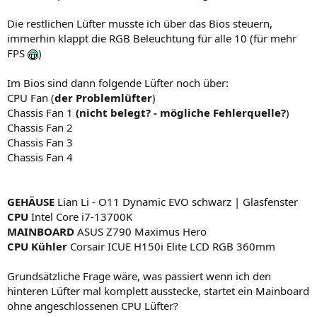
Die restlichen Lüfter musste ich über das Bios steuern,
immerhin klappt die RGB Beleuchtung für alle 10 (für mehr
FPS
)
Im Bios sind dann folgende Lüfter noch über:
CPU Fan (
der Problemlüfter
)
Chassis Fan 1
(nicht belegt? - mögliche Fehlerquelle?
)
Chassis Fan 2
Chassis Fan 3
Chassis Fan 4
GEHÄUSE
Lian Li - O11 Dynamic EVO schwarz | Glasfenster
CPU
Intel Core i7-13700K
MAINBOARD
ASUS Z790 Maximus Hero
CPU Kühler
Corsair ICUE H150i Elite LCD RGB 360mm
Grundsätzliche Frage wäre, was passiert wenn ich den
hinteren Lüfter mal komplett ausstecke, startet ein Mainboard
ohne angeschlossenen CPU Lüfter?