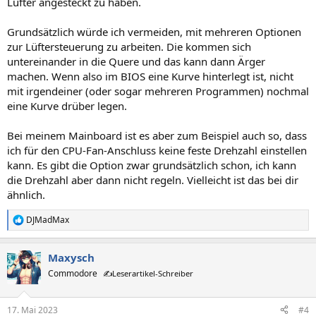
Lüfter angesteckt zu haben.
Grundsätzlich würde ich vermeiden, mit mehreren Optionen
zur Lüftersteuerung zu arbeiten. Die kommen sich
untereinander in die Quere und das kann dann Ärger
machen. Wenn also im BIOS eine Kurve hinterlegt ist, nicht
mit irgendeiner (oder sogar mehreren Programmen) nochmal
eine Kurve drüber legen.
Bei meinem Mainboard ist es aber zum Beispiel auch so, dass
ich für den CPU-Fan-Anschluss keine feste Drehzahl einstellen
kann. Es gibt die Option zwar grundsätzlich schon, ich kann
die Drehzahl aber dann nicht regeln. Vielleicht ist das bei dir
ähnlich.
DJMadMax
R
e
a
Maxysch
k
t
Commodore
✍️Leserartikel-Schreiber
i
o
n
17. Mai 2023
#4
e