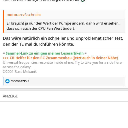
motorazrv3 schrieb:
Er braucht ja nur den Wert der Pumpe ändern, dann wird er sehen,
dass sich auch der CPU Fan Wert ändert.
Das wäre natürlich ein schneller und unproblematischer Test,
den der TE mal durchführen könnte.
=
Sammel-Link zu einigen meiner Leserartikeln
=
>>> CB-Helfer für den PC-Zusammenbau (jetzt auch in deiner Nähe)
Universal frequencies resonate inside of me. Try to take you for a ride here
across the galaxy.
©2001 Bass Mekanik
motorazrv3
R
e
a
k
t
i
o
n
e
n