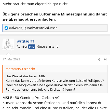
Mehr braucht man eigentlich gar nicht!
Übrigens brauchen Lüfter eine Mindestspannung damit
sie überhaupt erst anlaufen.
wolve666
,
DJMadMax
und
Aduasen
R
e
a
wrglsgrft
k
t
Admiral
PRO
🎅Rätsel-Elite ’19
i
o
n
17. Mai 2023
#7
e
n
motorazrv3 schrieb:
:
Hä? Was ist das für ein MB?
Kennt das keine vordefinierten Kurven wie zum Beispiel Full Speed?
Oder die Möglichkeit eine eigene Kurve zu definieren, wo dann alle
Punkte auf einer Linie (gleiche Drehzahl) liegen?
MSI B450 Gaming Pro Carbon AC.
Kurven kannst du schon festlegen. Und natürlich kannst du
auch schummeln und eine Kurve erstellen, bei der alle Punkte