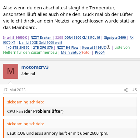
n
Also wenn du den abschaltest steigt die Temperatur,
:
ansonsten läuft alles auch ohne den. Guck mal ob der Lüfter
vielleicht direkt an dein Netzteil angeschlossen wurde statt an
das Mainboard.
Intel i5 14600K
|
NZXT Kraken
|
32GB
DDR4 3600 CL18@CL16
|
Gigabyte Z690
|
RX
9070 XT
|
Lian Li EDGE Gold 1000 weiß
|
Liste von
|
1+0,5TB SN570
|
2TB XPG S70
|
NZXT H6 Flow
|
Koorui 34E6UC
Helfern für den Zusammenbau
|
Mein Setup
(Foto)
|
Pico4
motorazrv3
M
Admiral
17. Mai 2023
#5
sickgaming schrieb:
CPU Fan (
der Problemlüfter
)
sickgaming schrieb:
Laut iCUE und asus armory läuft er mit über 2600 rpm.