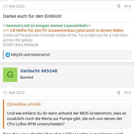
n
17. Mai 2023
#14
e
n
Danke euch für den Einblick!
:
=
Sammel-Link zu einigen meiner Leserartikeln
=
>>> CB-Helfer für den PC-Zusammenbau (jetzt auch in deiner Nähe)
Universal frequencies resonate inside of me. Try to take you for a ride here
across the galaxy.
©2001 Bass Mekanik
Kitty26
und
motorazrv3
R
e
a
Gelöscht 865248
k
G
t
Banned
i
o
n
17. Mai 2023
#15
e
n
DJMadMax schrieb:
:
Und wie erklärst du dir dann anhand der BIOS-Screenshots, dass es
zusätzlich noch die Werte zur Pumpe gibt, die sich von denen der
CPU-Lüfter-RPM unterscheiden?
Das das eine direkt über den USB Header ausgelesen wird