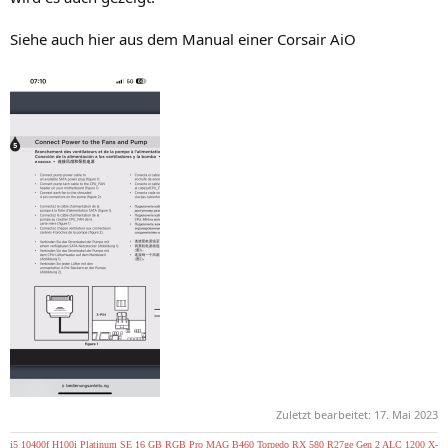
Siehe auch hier aus dem Manual einer Corsair AiO
Zuletzt bearbeitet:
17. Mai 2023
i5 10400f
H100i Platinum SE
16 GB RGB Pro
MAG B460 Torpedo
RX 580
R27ge Gen 2
ALC 1200
X-