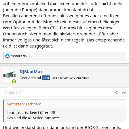
auf einer horizontalen Linie liegen und der Lüfter nicht mehr
(oder die Pumpe) dann immer konstant dreht.
Bei allen anderen Lüfteranschlüssen gibt es aber eine fixed
rpm-Option mit der Möglichkeit, diese auf einen beliebigen
Wert festzulegen. Beim CPU-fan-Anschluss gibt es diese
Option auch. Wenn man die aktiviert dreht der Lüfter aber
immer Vollgas und lässt sich nicht regeln. Das entsprechende
Feld ist dann ausgegraut.
motorazrv3
R
e
a
DJMadMax
k
t
Fleet Admiral
PRO
✍️Leserartikel-Schreiber
i
o
n
17. Mai 2023
#8
e
n
motorazrv3 schrieb:
:
Leute, das ist kein Lüfter!!!!!!
Das sind die RPM der Pumpe!!!!!
Und wie erklärst du dir dann anhand der BIOS-Screenshots,