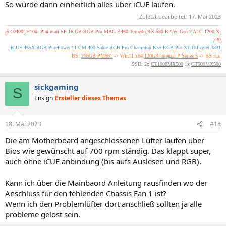
So würde dann einheitlich alles über iCUE laufen.
Zuletzt bearbeitet:
17. Mai 2023
i5 10400f
H100i Platinum SE
16 GB RGB Pro
MAG B460 Torpedo
RX 580
R27ge Gen 2
ALC 1200
X-
230
iCUE 465X RGB
PurePower 11 CM 400
Sabre RGB Pro Champion
K55 RGB Pro XT
OfficeJet 3831
BS:
256GB PM961
-> Win11 x64
120GB Integral P Series 5
-> BS n.a.
SSD: 2x
CT1000MX500
1x
CT500MX500
sickgaming
S
Ensign
Ersteller dieses Themas
18. Mai 2023
#18
Die am Motherboard angeschlossenen Lüfter laufen über
Bios wie gewünscht auf 700 rpm ständig. Das klappt super,
auch ohne iCUE anbindung (bis aufs Auslesen und RGB).
Kann ich über die Mainbaord Anleitung rausfinden wo der
Anschluss für den fehlenden Chassis Fan 1 ist?
Wenn ich den Problemlüfter dort anschließ sollten ja alle
probleme gelöst sein.