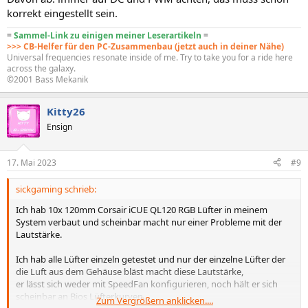
korrekt eingestellt sein.
=
Sammel-Link zu einigen meiner Leserartikeln
=
>>> CB-Helfer für den PC-Zusammenbau (jetzt auch in deiner Nähe)
Universal frequencies resonate inside of me. Try to take you for a ride here
across the galaxy.
©2001 Bass Mekanik
Kitty26
Ensign
17. Mai 2023
#9
sickgaming schrieb:
Ich hab 10x 120mm Corsair iCUE QL120 RGB Lüfter in meinem
System verbaut und scheinbar macht nur einer Probleme mit der
Lautstärke.
Ich hab alle Lüfter einzeln getestet und nur der einzelne Lüfter der
die Luft aus dem Gehäuse bläst macht diese Lautstärke,
er lässt sich weder mit SpeedFan konfigurieren, noch hält er sich
scheinbar an Bios Lüfterkurven.
Zum Vergrößern anklicken....