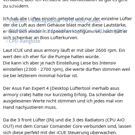
Regeln
zu schildern.
Ich hab alle Lüfter einzeln getestet und nur der einzelne Lüfter
Podcast
RAMageddon
RTX 5000 „Deals“
der die Luft aus dem Gehäuse bläst macht diese Lautstärke,
er lässt sich weder mit SpeedFan konfigurieren, noch hält er
RX 9000 „Deals“
Ideale Gaming-PCs
GPU-Rangliste
sich scheinbar an Bios Lüfterkurven.
CPU-Rangliste
Laut iCUE und asus armory läuft er mit über 2600 rpm. Ein
wert den ich eher für die Pumpe halten würde.
Die kann ich aber je nach Einstellung Leise bis Intensiv
einstellen (2300 - 2700 rpm), die werte dürften stimmen weil
sie bei letzterem minimal hörbar ist.
Der Asus Fan Expert 4 (Desktop Lüftertool inerhalb asus
armory crate) hatte nur kurzzeitig Erfolg. Da scheinbar die
ausgelesenen Werte nicht stimmen und ich jedes mal von
Hand nachjustieren muss.
Da die 3 front Lüfter (IN) und die 3 des Radiators (CPU AiO
OUT) mit dem Corsair Comander Core verbunden sind, lassen
sich diese perfekt mit der iCUE Steuerung überwachen.