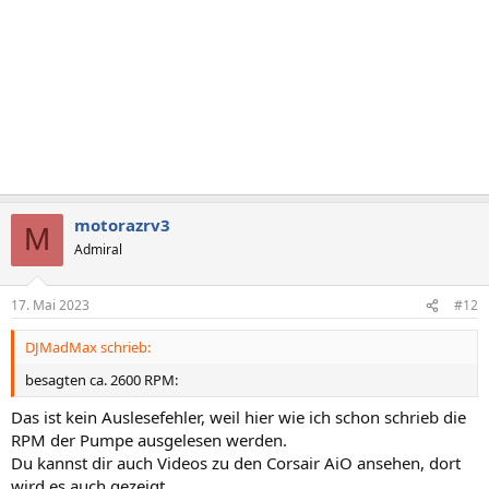
:
motorazrv3
M
Admiral
17. Mai 2023
#12
DJMadMax schrieb:
besagten ca. 2600 RPM:
Das ist kein Auslesefehler, weil hier wie ich schon schrieb die
RPM der Pumpe ausgelesen werden.
Du kannst dir auch Videos zu den Corsair AiO ansehen, dort
wird es auch gezeigt.