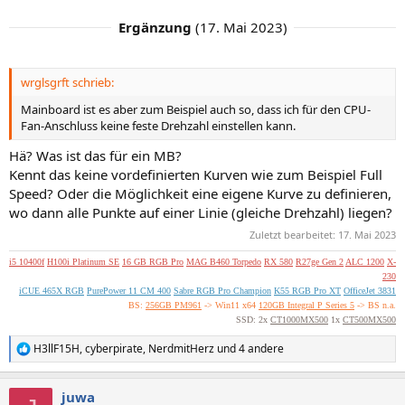
Ergänzung
(
17. Mai 2023
)
wrglsgrft schrieb:
Mainboard ist es aber zum Beispiel auch so, dass ich für den CPU-
Fan-Anschluss keine feste Drehzahl einstellen kann.
Hä? Was ist das für ein MB?
Kennt das keine vordefinierten Kurven wie zum Beispiel Full
Speed? Oder die Möglichkeit eine eigene Kurve zu definieren,
wo dann alle Punkte auf einer Linie (gleiche Drehzahl) liegen?
Zuletzt bearbeitet:
17. Mai 2023
i5 10400f
H100i Platinum SE
16 GB RGB Pro
MAG B460 Torpedo
RX 580
R27ge Gen 2
ALC 1200
X-
230
iCUE 465X RGB
PurePower 11 CM 400
Sabre RGB Pro Champion
K55 RGB Pro XT
OfficeJet 3831
BS:
256GB PM961
-> Win11 x64
120GB Integral P Series 5
-> BS n.a.
SSD: 2x
CT1000MX500
1x
CT500MX500
H3llF15H
,
cyberpirate
,
NerdmitHerz
und 4 andere
R
e
a
juwa
k