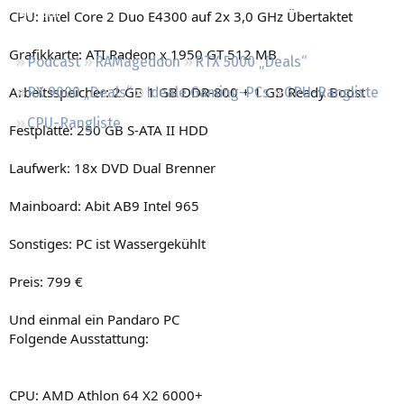
Regeln
CPU: Intel Core 2 Duo E4300 auf 2x 3,0 GHz Übertaktet
Grafikkarte: ATI Radeon x 1950 GT 512 MB
Podcast
RAMageddon
RTX 5000 „Deals“
Arbeitsspeicher: 2 GB 1 GB DDR-800 + 1 GB Ready Boost
RX 9000 „Deals“
Ideale Gaming-PCs
GPU-Rangliste
CPU-Rangliste
Festplatte: 250 GB S-ATA II HDD
Laufwerk: 18x DVD Dual Brenner
Mainboard: Abit AB9 Intel 965
Sonstiges: PC ist Wassergekühlt
Preis: 799 €
Und einmal ein Pandaro PC
Folgende Ausstattung:
CPU: AMD Athlon 64 X2 6000+