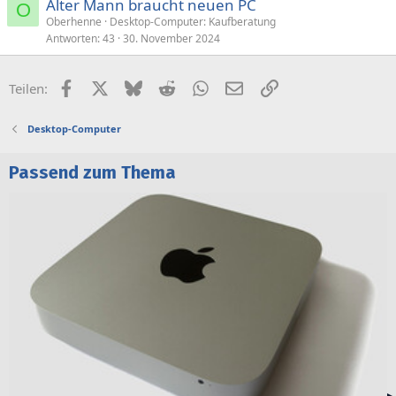
Alter Mann braucht neuen PC
O
Oberhenne
Desktop-Computer: Kaufberatung
Antworten
43
30. November 2024
Facebook
X (Twitter)
Bluesky
Reddit
WhatsApp
E-Mail
Link
Teilen:
Desktop-Computer
Passend zum Thema