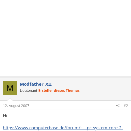
Modfather_XII
M
Lieutenant
Ersteller dieses Themas
12. August 2007
#2
Hi
https://www.computerbase.de/forum/t...-pc-system-core-2-