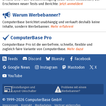
Erscheinen neuer Tests und Berichte:
Jetzt anmelden!
Warum Werbebanner?
ComputerBase berichtet unabhängig und verkauft deshalb keine
Inhalte, sondern Werbebanner.
Mehr erfahren!
ComputerBase Pro
ComputerBase Pro ist die werbefreie, schnelle, flexible und
zugleich faire Variante von ComputerBase.
Mehr dazu!
Feeds
Discord
Bluesky
Facebook
Google News
Instagram
Mastodon
X
YouTube
Einstellungen und
Probleme mit einem
Layout-Umschalter
Werbebanner?
© 1999–2026 ComputerBase GmbH
Impressum
Kontakt
Mediadaten
Vertrag widerrufen