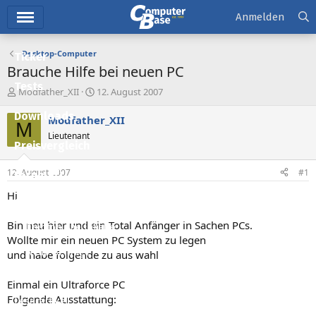
Hauptmenü
Anmelden
Desktop-Computer
Ticker
Brauche Hilfe bei neuen PC
Tests
E
E
Modfather_XII
12. August 2007
r
r
Downloads
s
s
Modfather_XII
M
t
t
Lieutenant
e
e
Preisvergleich
l
l
l
l
12. August 2007
#1
Forum
e
t
r
a
Hi
Aktuelles
m
Bin neu hier und ein Total Anfänger in Sachen PCs.
Empfohlene Inhalte
Wollte mir ein neuen PC System zu legen
Neue Beiträge
und habe folgende zu aus wahl
Neueste Aktivitäten
Einmal ein Ultraforce PC
Folgende Ausstattung:
Leserartikel