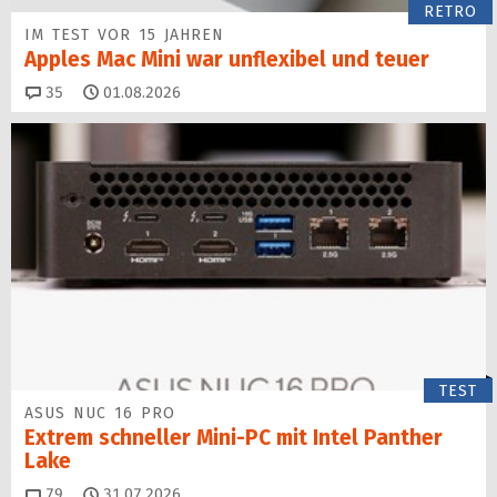
RETRO
IM TEST VOR 15 JAHREN
Apples Mac Mini war unflexibel und teuer
Kommentare
35
01.08.2026
TEST
ASUS NUC 16 PRO
Extrem schneller Mini-PC mit Intel Panther
Lake
Kommentare
79
31.07.2026