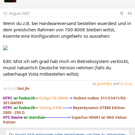
12. August 2007
#6
Wenn du z.B. bei Hardwareversand bestellen wuerdest und in
dem preislichen Rahmen von 700-800€ bleiben willst,
koennte eine Konfiguration ungefaehr so aussehen:
Edit: Mist ich seh grad hab mich im Betriebssystem verklickt,
musst natuerlich Deutsche Version nehmen (falls du
ueberhaupt Vista mitbestellen willst)
so
good bye
and
so long
deSeis@
last.fm
HTPC
w/ foobar2k
->
Onkyo TX-SR608
->
Nubert nuBox: 511/CS411/DS-
301/AW991
HTPC
w/ foobar2k
->
Yulong U100
------>
Beyerdynamic DT880 Edition
2005 - 250 Ω
HTC Desire
w/ meridian
------------------->
Superlux HD681 w/ AKG Velour
Polster
Du musst dich einloggen oder registrieren, um hier zu antworten.