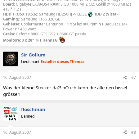
Board
: Gigabyte EX38-DS4
RAM
: 8 GB 1000 MHZ CL5 GSkill @ 1000 MHZ (
416 * 1.2 )
HDD 1 (OSX 10.5.6)
: Samsung HD250HJ -> LEISE
HDD 2 (Vista -
Gaming)
: Samsung T166 320 GB
Gehäuse
: Coolermaster Centurion + 1 x SFlex 800 rpm
NT
Bequiet Dark
Power P7 450 Watt
Graka
: Geforce 8800 GTS G92 + 8600 GT passiv
Monitore: 3 x 28" TFT Hanns.G
Sir Gollum
Lieutenant
Ersteller dieses Themas
16. August 2007
#7
Was der kleine Stecker da?! oO ich kenn die alle nen bissel
grösser!
floschman
Banned
16. August 2007
#8