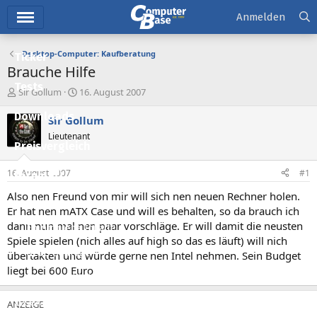
Hauptmenü
Anmelden
Desktop-Computer: Kaufberatung
Ticker
Brauche Hilfe
Tests
E
E
Sir Gollum
16. August 2007
r
r
Downloads
s
s
Sir Gollum
t
t
Lieutenant
e
e
Preisvergleich
l
l
l
l
16. August 2007
#1
Forum
e
t
r
a
Also nen Freund von mir will sich nen neuen Rechner holen.
Aktuelles
m
Er hat nen mATX Case und will es behalten, so da brauch ich
dann nun mal nen paar vorschläge. Er will damit die neusten
Empfohlene Inhalte
Spiele spielen (nich alles auf high so das es läuft) will nich
Neue Beiträge
übertakten und würde gerne nen Intel nehmen. Sein Budget
liegt bei 600 Euro
Neueste Aktivitäten
Leserartikel