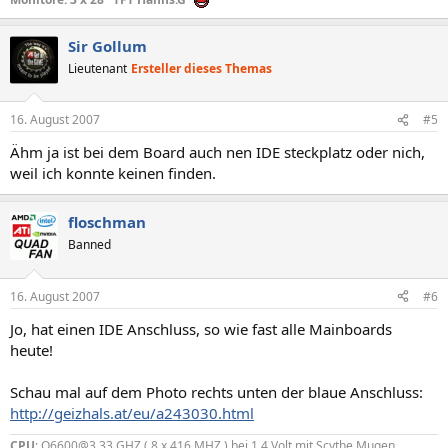
Sir Gollum
Lieutenant
Ersteller dieses Themas
16. August 2007
#5
Ähm ja ist bei dem Board auch nen IDE steckplatz oder nich,
weil ich konnte keinen finden.
floschman
Banned
16. August 2007
#6
Jo, hat einen IDE Anschluss, so wie fast alle Mainboards
heute!
Schau mal auf dem Photo rechts unten der blaue Anschluss:
http://geizhals.at/eu/a243030.html
CPU
: Q6600@3,33 GHZ ( 8 x 416 MHZ ) bei 1,4 Volt mit Scythe Mugen