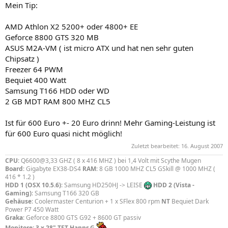
Mein Tip:
AMD Athlon X2 5200+ oder 4800+ EE
Geforce 8800 GTS 320 MB
ASUS M2A-VM ( ist micro ATX und hat nen sehr guten
Chipsatz )
Freezer 64 PWM
Bequiet 400 Watt
Samsung T166 HDD oder WD
2 GB MDT RAM 800 MHZ CL5
Ist für 600 Euro +- 20 Euro drinn! Mehr Gaming-Leistung ist
für 600 Euro quasi nicht möglich!
Zuletzt bearbeitet:
16. August 2007
CPU
: Q6600@3,33 GHZ ( 8 x 416 MHZ ) bei 1,4 Volt mit Scythe Mugen
Board
: Gigabyte EX38-DS4
RAM
: 8 GB 1000 MHZ CL5 GSkill @ 1000 MHZ (
416 * 1.2 )
HDD 1 (OSX 10.5.6)
: Samsung HD250HJ -> LEISE
HDD 2 (Vista -
Gaming)
: Samsung T166 320 GB
Gehäuse
: Coolermaster Centurion + 1 x SFlex 800 rpm
NT
Bequiet Dark
Power P7 450 Watt
Graka
: Geforce 8800 GTS G92 + 8600 GT passiv
Monitore: 3 x 28" TFT Hanns.G