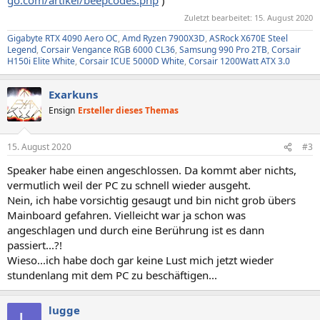
go.com/artikel/beepcodes.php
)
Zuletzt bearbeitet:
15. August 2020
Gigabyte RTX 4090 Aero OC
,
Amd Ryzen 7900X3D
,
ASRock X670E Steel
Legend
,
Corsair Vengance RGB 6000 CL36
,
Samsung 990 Pro 2TB
,
Corsair
H150i Elite White
,
Corsair ICUE 5000D White
,
Corsair 1200Watt ATX 3.0
Exarkuns
Ensign
Ersteller dieses Themas
15. August 2020
#3
Speaker habe einen angeschlossen. Da kommt aber nichts,
vermutlich weil der PC zu schnell wieder ausgeht.
Nein, ich habe vorsichtig gesaugt und bin nicht grob übers
Mainboard gefahren. Vielleicht war ja schon was
angeschlagen und durch eine Berührung ist es dann
passiert...?!
Wieso...ich habe doch gar keine Lust mich jetzt wieder
stundenlang mit dem PC zu beschäftigen...
lugge
L