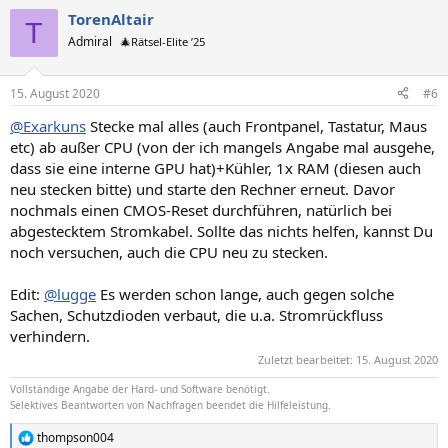
TorenAltair
T
Admiral
🎄Rätsel-Elite ’25
15. August 2020
#6
@Exarkuns
Stecke mal alles (auch Frontpanel, Tastatur, Maus
etc) ab außer CPU (von der ich mangels Angabe mal ausgehe,
dass sie eine interne GPU hat)+Kühler, 1x RAM (diesen auch
neu stecken bitte) und starte den Rechner erneut. Davor
nochmals einen CMOS-Reset durchführen, natürlich bei
abgestecktem Stromkabel. Sollte das nichts helfen, kannst Du
noch versuchen, auch die CPU neu zu stecken.
Edit:
@lugge
Es werden schon lange, auch gegen solche
Sachen, Schutzdioden verbaut, die u.a. Stromrückfluss
verhindern.
Zuletzt bearbeitet:
15. August 2020
Vollständige Angabe der Hard- und Software benötigt.
Selektives Beantworten von Nachfragen beendet die Hilfeleistung.
thompson004
R