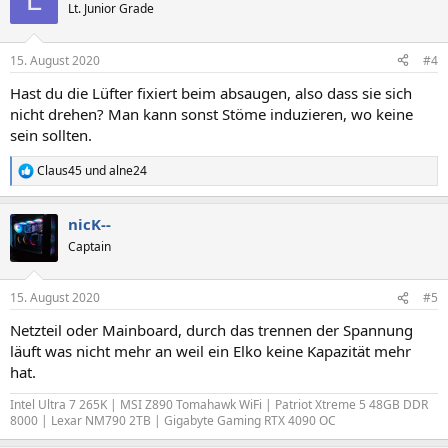
Lt. Junior Grade
15. August 2020
#4
Hast du die Lüfter fixiert beim absaugen, also dass sie sich
nicht drehen? Man kann sonst Stöme induzieren, wo keine
sein sollten.
Claus45
und
alne24
R
e
a
nicK--
k
t
Captain
i
o
n
15. August 2020
#5
e
n
Netzteil oder Mainboard, durch das trennen der Spannung
:
läuft was nicht mehr an weil ein Elko keine Kapazität mehr
hat.
Intel Ultra 7 265K | MSI Z890 Tomahawk WiFi | Patriot Xtreme 5 48GB DDR
8000 | Lexar NM790 2TB | Gigabyte Gaming RTX 4090 OC