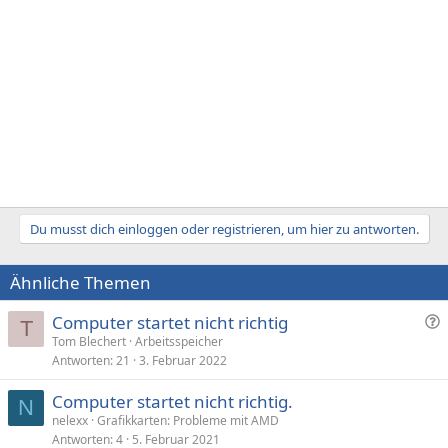
n
:
Du musst dich einloggen oder registrieren, um hier zu antworten.
Ähnliche Themen
F
Computer startet nicht richtig
T
r
Tom Blechert
Arbeitsspeicher
Antworten
21
3. Februar 2022
a
g
Computer startet nicht richtig.
e
N
nelexx
Grafikkarten: Probleme mit AMD
Antworten
4
5. Februar 2021