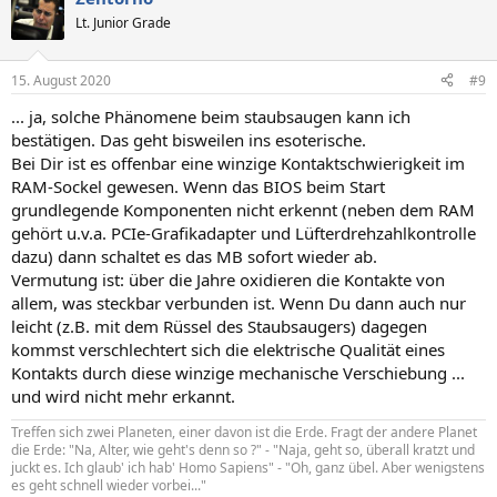
Lt. Junior Grade
15. August 2020
#9
... ja, solche Phänomene beim staubsaugen kann ich
bestätigen. Das geht bisweilen ins esoterische.
Bei Dir ist es offenbar eine winzige Kontaktschwierigkeit im
RAM-Sockel gewesen. Wenn das BIOS beim Start
grundlegende Komponenten nicht erkennt (neben dem RAM
gehört u.v.a. PCIe-Grafikadapter und Lüfterdrehzahlkontrolle
dazu) dann schaltet es das MB sofort wieder ab.
Vermutung ist: über die Jahre oxidieren die Kontakte von
allem, was steckbar verbunden ist. Wenn Du dann auch nur
leicht (z.B. mit dem Rüssel des Staubsaugers) dagegen
kommst verschlechtert sich die elektrische Qualität eines
Kontakts durch diese winzige mechanische Verschiebung ...
und wird nicht mehr erkannt.
Treffen sich zwei Planeten, einer davon ist die Erde. Fragt der andere Planet
die Erde: "Na, Alter, wie geht's denn so ?" - "Naja, geht so, überall kratzt und
juckt es. Ich glaub' ich hab' Homo Sapiens" - "Oh, ganz übel. Aber wenigstens
es geht schnell wieder vorbei..."