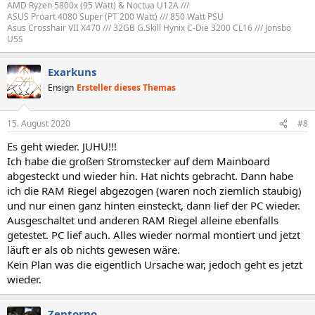
AMD Ryzen 5800x (95 Watt) & Noctua U12A ///
ASUS Proart 4080 Super (PT 200 Watt) /// 850 Watt PSU
Asus Crosshair VII X470 /// 32GB G.Skill Hynix C-Die 3200 CL16 /// Jonsbo
U5S
Exarkuns
Ensign
Ersteller dieses Themas
15. August 2020
#8
Es geht wieder. JUHU!!!
Ich habe die großen Stromstecker auf dem Mainboard
abgesteckt und wieder hin. Hat nichts gebracht. Dann habe
ich die RAM Riegel abgezogen (waren noch ziemlich staubig)
und nur einen ganz hinten einsteckt, dann lief der PC wieder.
Ausgeschaltet und anderen RAM Riegel alleine ebenfalls
getestet. PC lief auch. Alles wieder normal montiert und jetzt
läuft er als ob nichts gewesen wäre.
Kein Plan was die eigentlich Ursache war, jedoch geht es jetzt
wieder.
Zentorno