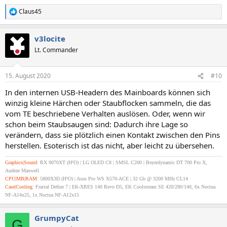
Claus45
R
e
a
v3locite
k
t
Lt. Commander
i
o
n
15. August 2020
#10
e
n
In den internen USB-Headern des Mainboards können sich
:
winzig kleine Härchen oder Staubflocken sammeln, die das
vom TE beschriebene Verhalten auslösen. Oder, wenn wir
schon beim Staubsaugen sind: Dadurch ihre Lage so
verändern, dass sie plötzlich einen Kontakt zwischen den Pins
herstellen. Esoterisch ist das nicht, aber leicht zu übersehen.
Graphics|Sound:
RX 9070XT (H²O) | LG OLED C8 | SMSL C200 | Beyerdynamic DT 700 Pro X,
Audeze Maxwell
CPU|MB|RAM:
5800X3D (H²O) | Asus Pro WS X570-ACE | 32 Gb @ 3200 MHz CL14
Case|Cooling:
Fractal Define 7 | EK-XRES 140 Revo D5, EK Coolstream SE 420/280/140, 6x Noctua
NF-A14x25, 1x Noctua NF-A12x15
GrumpyCat
G