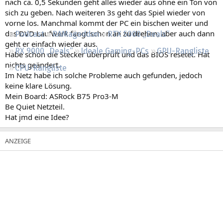
nach ca. 0,5 Sekunden geht alles wieder aus ohne ein Ton von
Regeln
sich zu geben. Nach weiteren 3s geht das Spiel wieder von
vorne los. Manchmal kommt der PC ein bischen weiter und
das DVD Laufwerk fängt schon an zu drehen, aber auch dann
Podcast
RAMageddon
RTX 5000 „Deals“
geht er einfach wieder aus.
RX 9000 „Deals“
Ideale Gaming-PCs
GPU-Rangliste
Habe schon die Stecker überprüft und das BIOS resetet. Hat
nichts geändert.
CPU-Rangliste
Im Netz habe ich solche Probleme auch gefunden, jedoch
keine klare Lösung.
Mein Board: ASRock B75 Pro3-M
Be Quiet Netzteil.
Hat jmd eine Idee?