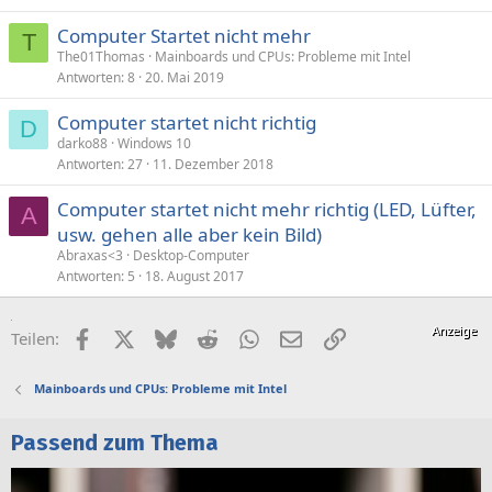
Computer Startet nicht mehr
T
The01Thomas
Mainboards und CPUs: Probleme mit Intel
Antworten
8
20. Mai 2019
Computer startet nicht richtig
D
darko88
Windows 10
Antworten
27
11. Dezember 2018
Computer startet nicht mehr richtig (LED, Lüfter,
A
usw. gehen alle aber kein Bild)
Abraxas<3
Desktop-Computer
Antworten
5
18. August 2017
Facebook
X (Twitter)
Bluesky
Reddit
WhatsApp
E-Mail
Link
Teilen:
Mainboards und CPUs: Probleme mit Intel
Passend zum Thema