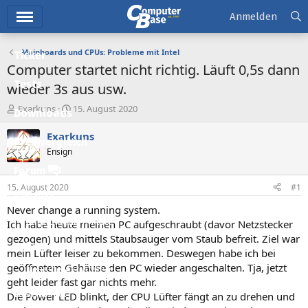
Hauptmenü
Anmelden
Mainboards und CPUs: Probleme mit Intel
Ticker
Computer startet nicht richtig. Läuft 0,5s dann
Tests
wieder 3s aus usw.
E
E
Exarkuns
15. August 2020
Downloads
r
r
s
s
Exarkuns
Preisvergleich
t
t
Ensign
e
e
l
l
Forum
l
l
15. August 2020
#1
e
t
Aktuelles
r
a
Never change a running system.
m
Empfohlene Inhalte
Ich habe heute meinen PC aufgeschraubt (davor Netzstecker
gezogen) und mittels Staubsauger vom Staub befreit. Ziel war
Neue Beiträge
mein Lüfter leiser zu bekommen. Deswegen habe ich bei
geöffnetem Gehäuse den PC wieder angeschalten. Tja, jetzt
Neueste Aktivitäten
geht leider fast gar nichts mehr.
Leserartikel
Die Power LED blinkt, der CPU Lüfter fängt an zu drehen und