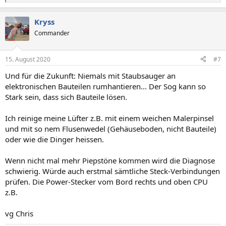
e
a
Kryss
k
t
Commander
i
o
n
15. August 2020
#7
e
n
Und für die Zukunft: Niemals mit Staubsauger an
:
elektronischen Bauteilen rumhantieren... Der Sog kann so
Stark sein, dass sich Bauteile lösen.
Ich reinige meine Lüfter z.B. mit einem weichen Malerpinsel
und mit so nem Flusenwedel (Gehäuseboden, nicht Bauteile)
oder wie die Dinger heissen.
Wenn nicht mal mehr Piepstöne kommen wird die Diagnose
schwierig. Würde auch erstmal sämtliche Steck-Verbindungen
prüfen. Die Power-Stecker vom Bord rechts und oben CPU
z.B.
vg Chris