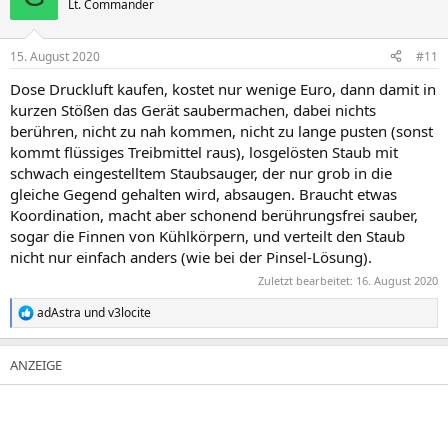
Lt. Commander
15. August 2020
#11
Dose Druckluft kaufen, kostet nur wenige Euro, dann damit in
kurzen Stößen das Gerät saubermachen, dabei nichts
berühren, nicht zu nah kommen, nicht zu lange pusten (sonst
kommt flüssiges Treibmittel raus), losgelösten Staub mit
schwach eingestelltem Staubsauger, der nur grob in die
gleiche Gegend gehalten wird, absaugen. Braucht etwas
Koordination, macht aber schonend berührungsfrei sauber,
sogar die Finnen von Kühlkörpern, und verteilt den Staub
nicht nur einfach anders (wie bei der Pinsel-Lösung).
Zuletzt bearbeitet:
16. August 2020
adAstra
und
v3locite
R
e
a
k
t
i
o
n
e