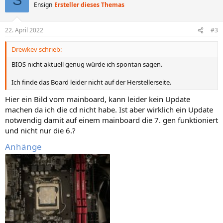
S
t
Ensign
Ersteller dieses Themas
i
o
n
22. April 2022
#3
e
n
Drewkev schrieb:
:
BIOS nicht aktuell genug würde ich spontan sagen.
Ich finde das Board leider nicht auf der Herstellerseite.
Hier ein Bild vom mainboard, kann leider kein Update
machen da ich die cd nicht habe. Ist aber wirklich ein Update
notwendig damit auf einem mainboard die 7. gen funktioniert
und nicht nur die 6.?
Anhänge