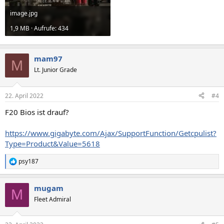
image.jpg
1,9 MB · Aufrufe: 434
mam97
M
Lt. Junior Grade
22. April 2022
#4
F20 Bios ist drauf?
https://www.gigabyte.com/Ajax/SupportFunction/Getcpulist?
Type=Product&Value=5618
psy187
R
e
a
mugam
k
M
t
Fleet Admiral
i
o
n