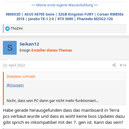
>> Meine erste eigene Wasserkühlung <<
9800X3D
|
ASUS X670E Gene
|
32GB Kingston FURY
|
Corsair RM850x
2018
|
Jonsbo TK-1 2.0
|
RTX 5090
|
Phanteks M25G2-120
ThoZim
R
e
a
Seikan12
k
S
t
Ensign
Ersteller dieses Themas
i
o
n
22. April 2022
#14
e
n
Drewkev schrieb:
:
@mugam
Nicht, dass sein PC dann gar nicht mehr funktioniert...
Habe gerade herausgefunden dass das mainboard in Terra
pcs verbaut wurde und dass es wohl keine bios Updates dazu
gibt sprich es inkompatibel mit der 7. gen ist. Kann das sein?