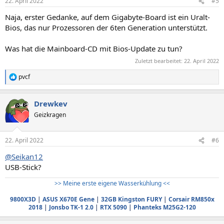
22. April 2022
#5
e
n
Naja, erster Gedanke, auf dem Gigabyte-Board ist ein Uralt-
:
Bios, das nur Prozessoren der 6ten Generation unterstützt.
Was hat die Mainboard-CD mit Bios-Update zu tun?
Zuletzt bearbeitet:
22. April 2022
pvcf
R
e
a
Drewkev
k
t
Geizkragen
i
o
n
22. April 2022
#6
e
n
@Seikan12
:
USB-Stick?
>> Meine erste eigene Wasserkühlung <<
9800X3D
|
ASUS X670E Gene
|
32GB Kingston FURY
|
Corsair RM850x
2018
|
Jonsbo TK-1 2.0
|
RTX 5090
|
Phanteks M25G2-120