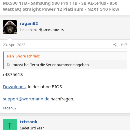
MX500 1TB - Samsung 980 Pro 1TB - SB AE-5Plus - 850
Watt BQ Straight Power 12 Platinum - NZXT 510 Flow
ragan62
Lieutenant
🎅Rätsel-Elite ’25
23. April 2022
#17
alan_Shore schrieb:
Du musst bei Terra die Seriennummer eingeben
r4875618
Downloads
, leider ohne BIOS.
support@wortmann.de
nachfragen.
ragan62
tristank
T
Cadet 3rd Year