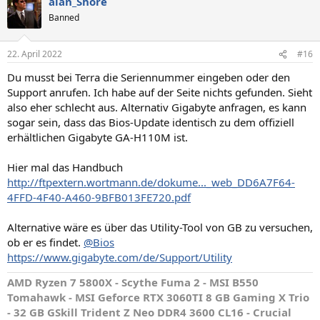
alan_Shore
k
t
Banned
i
o
n
22. April 2022
#16
e
n
Du musst bei Terra die Seriennummer eingeben oder den
:
Support anrufen. Ich habe auf der Seite nichts gefunden. Sieht
also eher schlecht aus. Alternativ Gigabyte anfragen, es kann
sogar sein, dass das Bios-Update identisch zu dem offiziell
erhältlichen Gigabyte GA-H110M ist.
Hier mal das Handbuch
http://ftpextern.wortmann.de/dokume..._web_DD6A7F64-
4FFD-4F40-A460-9BFB013FE720.pdf
Alternative wäre es über das Utility-Tool von GB zu versuchen,
ob er es findet.
@Bios
https://www.gigabyte.com/de/Support/Utility
AMD Ryzen 7 5800X - Scythe Fuma 2 - MSI B550
Tomahawk - MSI Geforce RTX 3060TI 8 GB Gaming X Trio
- 32 GB GSkill Trident Z Neo DDR4 3600 CL16 - Crucial