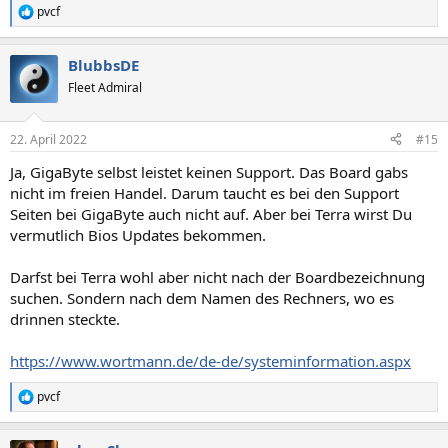
pvcf
R
e
a
BlubbsDE
k
t
Fleet Admiral
i
o
n
22. April 2022
#15
e
n
Ja, GigaByte selbst leistet keinen Support. Das Board gabs
:
nicht im freien Handel. Darum taucht es bei den Support
Seiten bei GigaByte auch nicht auf. Aber bei Terra wirst Du
vermutlich Bios Updates bekommen.
Darfst bei Terra wohl aber nicht nach der Boardbezeichnung
suchen. Sondern nach dem Namen des Rechners, wo es
drinnen steckte.
https://www.wortmann.de/de-de/systeminformation.aspx
pvcf
R
e
a