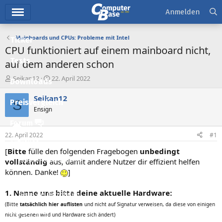
Hauptmenü
Anmelden
Mainboards und CPUs: Probleme mit Intel
Ticker
CPU funktioniert auf einem mainboard nicht,
Tests
auf dem anderen schon
E
E
Seikan12
22. April 2022
Downloads
r
r
s
s
Seikan12
S
Preisvergleich
t
t
Ensign
e
e
l
l
Forum
l
l
22. April 2022
#1
e
t
Aktuelles
r
a
[
Bitte
fülle den folgenden Fragebogen
unbedingt
m
Empfohlene Inhalte
vollständig
aus, damit andere Nutzer dir effizient helfen
können. Danke!
]
Neue Beiträge
1. Nenne uns bitte deine aktuelle Hardware:
Neueste Aktivitäten
(Bitte
tatsächlich hier auflisten
und nicht auf Signatur verweisen, da diese von einigen
Leserartikel
nicht gesehen wird und Hardware sich ändert)