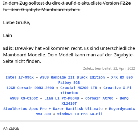
In dem Zug solltest du direkt auf die aktuellste Version
F22e
für dein Gigabyte Mainboard gehen.
Liebe Grüße,
Lain
Edit:
Drewkev hat vollkommen recht. Es sind unterschiedliche
Mainboard Modelle. Dein Modell kann man auf der Gigabyte-
Seite nicht finden.
Zuletzt bearbeitet:
22. April 2022
Intel i7-990X
●
ASUS Rampage III Black Edition
●
XFX RX 590
Fatboy 8GB
12GB Corsair DDR3-2000
●
Crucial MX200 1TB
●
Creative X-Fi
Titanium
ASUS XG-C100C
●
Lian Li PC-P80NB
●
Corsair AX760
●
BenQ
XL2410T
SteelSeries Apex Pro + Razer Basilisk Ultimate
●
Beyerdynamic
MMX 300
●
Windows 10 Pro 64-Bit