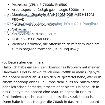
Regeln
Prozessor (CPU) i5 7600k, i5 6500
Arbeitsspeicher 2x8gb g.skill aegis 3000mhz
Mainboard: Gigabyte GA-H110M-D2P, MSI H110M
Podcast
RAMageddon
RTX 5000 „Deals“
PRO-VD
Netzteil: Aerocool Lux 650W
RX 9000 „Deals“
Ideale Gaming-PCs
GPU-Rangliste
Gehäuse: …
CPU-Rangliste
Grafikkarte: GTX 1060 Palit
HDD / SSD: Crucial MX500
Weitere Hardware, die offensichtlich mit dem Problem
zu tun hat(Monitormodell, Kühlung usw.):
(pc Daten über dem hier)
Hallo, ich habe ein sehr sehr komisches Problem mit meiner
Hardware. Und zwar wollte ich eine 7600k in mein Gigabyte
mainboard verbauen. Als ich den PC gestartet habe, war er in
einem bootloop ohne Bild. Cmos clear, alles ab, ram Wechsel
habe ich schon gemacht, brachte aber nichts. Da habe ich in
das Gigabyte mainboard eine 6500 reingepackt und es
funktionierte. Dachte dann halt dass die 7600k kaputt ist.
Dann habe ich aus Neugier die 7600k in das msi mainboard