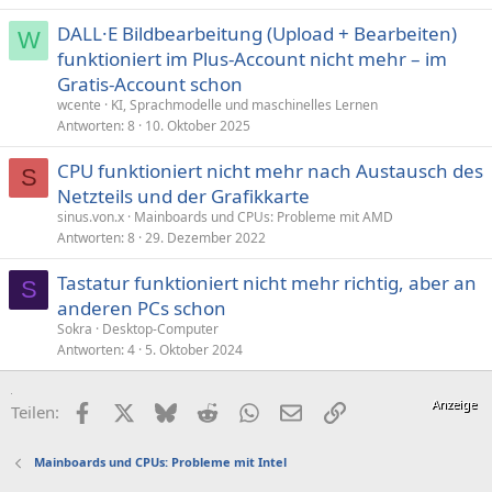
DALL·E Bildbearbeitung (Upload + Bearbeiten)
W
funktioniert im Plus-Account nicht mehr – im
Gratis-Account schon
wcente
KI, Sprachmodelle und maschinelles Lernen
Antworten
8
10. Oktober 2025
CPU funktioniert nicht mehr nach Austausch des
S
Netzteils und der Grafikkarte
sinus.von.x
Mainboards und CPUs: Probleme mit AMD
Antworten
8
29. Dezember 2022
Tastatur funktioniert nicht mehr richtig, aber an
S
anderen PCs schon
Sokra
Desktop-Computer
Antworten
4
5. Oktober 2024
Facebook
X (Twitter)
Bluesky
Reddit
WhatsApp
E-Mail
Link
Teilen:
Mainboards und CPUs: Probleme mit Intel