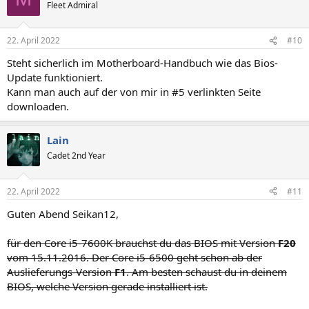
Fleet Admiral
22. April 2022
#10
Steht sicherlich im Motherboard-Handbuch wie das Bios-
Update funktioniert.
Kann man auch auf der von mir in #5 verlinkten Seite
downloaden.
Lain
Cadet 2nd Year
22. April 2022
#11
Guten Abend Seikan12,
für den Core i5-7600K brauchst du das BIOS mit Version
F20
vom 15.11.2016. Der Core i5-6500 geht schon ab der
Auslieferungs-Version
F1
. Am besten schaust du in deinem
BIOS, welche Version gerade installiert ist.