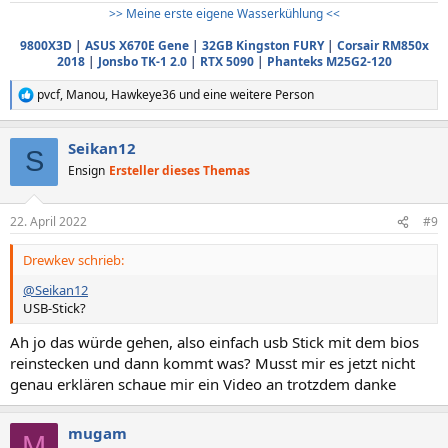
>> Meine erste eigene Wasserkühlung <<
9800X3D
|
ASUS X670E Gene
|
32GB Kingston FURY
|
Corsair RM850x
2018
|
Jonsbo TK-1 2.0
|
RTX 5090
|
Phanteks M25G2-120
pvcf
,
Manou
,
Hawkeye36
und eine weitere Person
R
e
a
Seikan12
k
S
t
Ensign
Ersteller dieses Themas
i
o
n
22. April 2022
#9
e
n
Drewkev schrieb:
:
@Seikan12
USB-Stick?
Ah jo das würde gehen, also einfach usb Stick mit dem bios
reinstecken und dann kommt was? Musst mir es jetzt nicht
genau erklären schaue mir ein Video an trotzdem danke
mugam
M