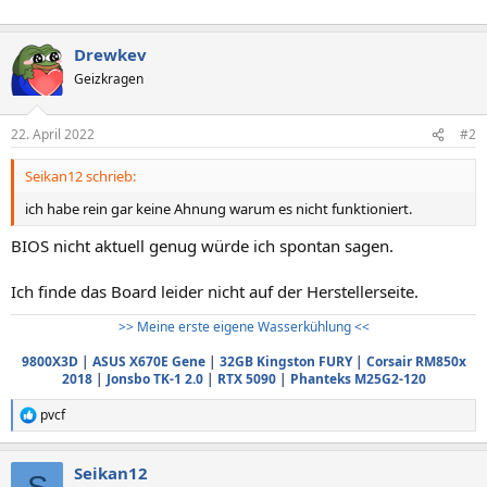
Drewkev
Geizkragen
22. April 2022
#2
Seikan12 schrieb:
ich habe rein gar keine Ahnung warum es nicht funktioniert.
BIOS nicht aktuell genug würde ich spontan sagen.
Ich finde das Board leider nicht auf der Herstellerseite.
>> Meine erste eigene Wasserkühlung <<
9800X3D
|
ASUS X670E Gene
|
32GB Kingston FURY
|
Corsair RM850x
2018
|
Jonsbo TK-1 2.0
|
RTX 5090
|
Phanteks M25G2-120
pvcf
R
e
a
Seikan12
k