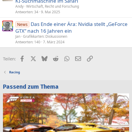
KI-Suchmaschine im Safari
Andy
Wirtschaft, Recht und Forschung
Antworten
34
9. Mai 2025
Das Ende einer Ära: Nvidia stellt „GeForce
News
GTX“ nach 16 Jahren ein
Jan
Grafikkarten: Diskussionen
Antworten
140
7. März 2024
Facebook
X (Twitter)
Bluesky
Reddit
WhatsApp
E-Mail
Link
Teilen:
Racing
Passend zum Thema