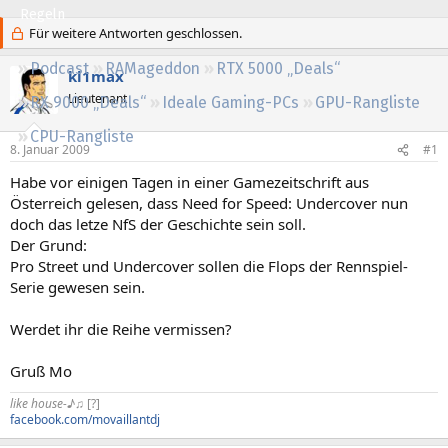
Regeln
Für weitere Antworten geschlossen.
Podcast
RAMageddon
RTX 5000 „Deals“
kl1max
Lieutenant
RX 9000 „Deals“
Ideale Gaming-PCs
GPU-Rangliste
CPU-Rangliste
8. Januar 2009
#1
Habe vor einigen Tagen in einer Gamezeitschrift aus
Österreich gelesen, dass Need for Speed: Undercover nun
doch das letze NfS der Geschichte sein soll.
Der Grund:
Pro Street und Undercover sollen die Flops der Rennspiel-
Serie gewesen sein.
Werdet ihr die Reihe vermissen?
Gruß Mo
like house-♪♫
[?]
facebook.com/movaillantdj