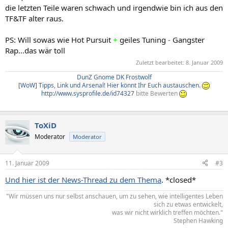
die letzten Teile waren schwach und irgendwie bin ich aus den
TF&TF alter raus.
PS: Will sowas wie Hot Pursuit
+
geiles Tuning
-
Gangster
Rap...das wär toll
Zuletzt bearbeitet:
8. Januar 2009
DunZ Gnome DK Frostwolf
[WoW] Tipps, Link und Arsenal! Hier könnt Ihr Euch austauschen.
http://www.sysprofile.de/id74327
bitte Bewerten
ToXiD
Moderator
Moderator
11. Januar 2009
#3
Und hier ist der News-Thread zu dem Thema
. *closed*
"Wir müssen uns nur selbst anschauen, um zu sehen, wie intelligentes Leben
sich zu etwas entwickelt,
was wir nicht wirklich treffen möchten."​
Stephen Hawking​