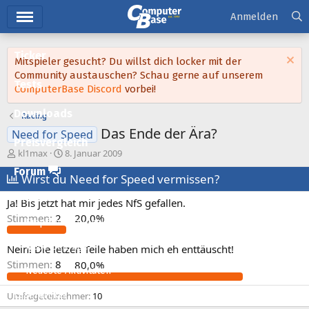
Hauptmenü
Anmelden
Ticker
Mitspieler gesucht? Du willst dich locker mit der
Community austauschen? Schau gerne auf unserem
Tests
ComputerBase Discord
vorbei!
Downloads
Racing
Das Ende der Ära?
Need for Speed
Preisvergleich
E
E
kl1max
8. Januar 2009
r
r
Forum
s
Wirst du Need for Speed vermissen?
s
t
t
Aktuelles
Ja! Bis jetzt hat mir jedes NfS gefallen.
e
e
l
l
Stimmen:
2
20,0%
Empfohlene Inhalte
l
l
e
t
Neue Beiträge
Nein! Die letzen Teile haben mich eh enttäuscht!
r
a
Stimmen:
8
80,0%
m
Neueste Aktivitäten
Leserartikel
Umfrageteilnehmer
10