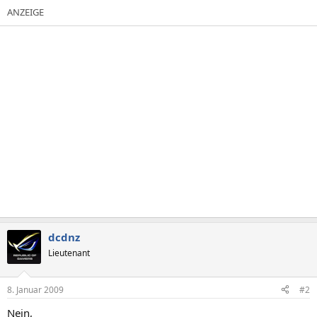
dcdnz
Lieutenant
8. Januar 2009
#2
Nein,