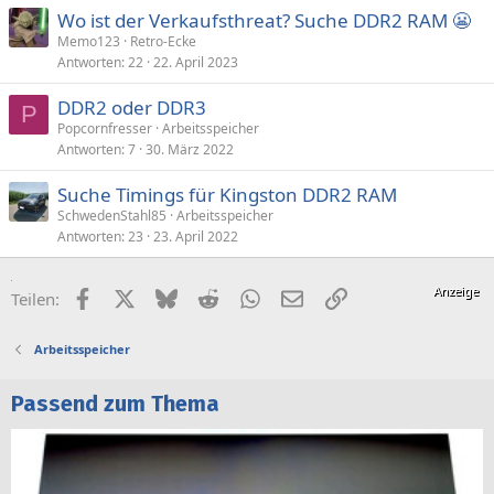
Wo ist der Verkaufsthreat? Suche DDR2 RAM 😬
Memo123
Retro-Ecke
Antworten
22
22. April 2023
DDR2 oder DDR3
P
Popcornfresser
Arbeitsspeicher
Antworten
7
30. März 2022
Suche Timings für Kingston DDR2 RAM
SchwedenStahl85
Arbeitsspeicher
Antworten
23
23. April 2022
Facebook
X (Twitter)
Bluesky
Reddit
WhatsApp
E-Mail
Link
Teilen:
Arbeitsspeicher
Passend zum Thema