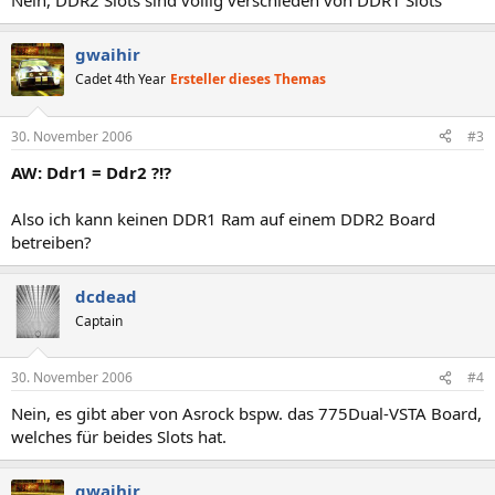
Nein, DDR2 Slots sind völlig verschieden von DDR1 Slots
gwaihir
Cadet 4th Year
Ersteller dieses Themas
30. November 2006
#3
AW: Ddr1 = Ddr2 ?!?
Also ich kann keinen DDR1 Ram auf einem DDR2 Board
betreiben?
dcdead
Captain
30. November 2006
#4
Nein, es gibt aber von Asrock bspw. das 775Dual-VSTA Board,
welches für beides Slots hat.
gwaihir