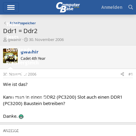
Hauptmenü
Anmelden
Arbeitsspeicher
Ticker
Ddr1 = Ddr2
Tests
E
E
gwaihir
30. November 2006
r
r
Downloads
s
s
gwaihir
t
t
Cadet 4th Year
e
e
Preisvergleich
l
l
l
l
30. November 2006
#1
Forum
e
t
r
a
Wie ist das?
Aktuelles
m
Kann man in einen DDR2 (PC3200) Slot auch einen DDR1
Empfohlene Inhalte
(PC3200) Baustein betreiben?
Neue Beiträge
Danke.
Neueste Aktivitäten
Leserartikel