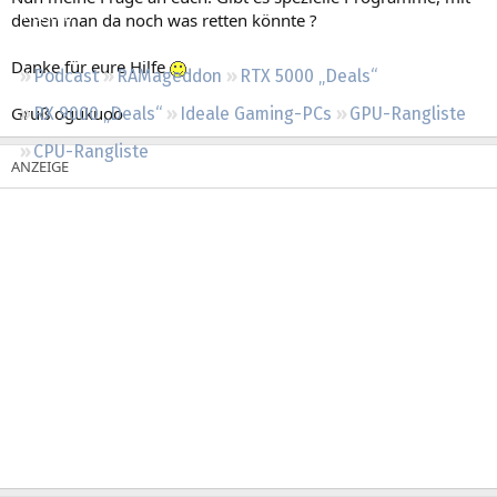
Regeln
denen man da noch was retten könnte ?
Danke für eure Hilfe
Podcast
RAMageddon
RTX 5000 „Deals“
Gruß ogukuoo
RX 9000 „Deals“
Ideale Gaming-PCs
GPU-Rangliste
CPU-Rangliste