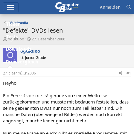
Hauptmenü
Anmelden
Multimedia
Ticker
"Defekte" DVDs lesen
Tests
E
E
ogukuoo
27. Dezember 2006
r
r
Downloads
s
s
ogukuoo
O
t
t
Lt. Junior Grade
e
e
Preisvergleich
l
l
l
l
27. Dezember 2006
#1
Forum
e
t
r
a
Heyho
Aktuelles
m
Ein Freund von mir ist gerade von seiner Weltreise
Empfohlene Inhalte
zurückgekommen und musste mit bedauern feststellen, dass
Neue Beiträge
seine gebrannten DVDs nur noch zum Teil lesbar sind. D.h.
manche Daten (überwiegend Bilder) werden noch korrekt
Neueste Aktivitäten
angezeigt, manche leider gar nicht mehr.
Leserartikel
Nun meine Frage an euch: Gibt es spezielle Programme, mit