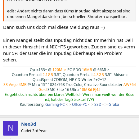
edit : Ändert nichts daran dass 60ms Inputlag nicht akzeptabel sind
und einen Mangel darstellen , bei schnellen Shootern unspielbar .
Dann such uns doch mal diese Meldung raus =)
Einen Mangel stellt das Inputlag nicht dar. Immerhin hat Dell
in dieser Hinsicht mit NICHTS geworben. Zudem sind es verm
nur 5% der User die im Inputlag überhaupt ein Problem
sehen.
Cyrix133+ @
120Mhz
PC-EDO
16MB
@ 66Mhz
Quantum Fireball
2.1GB
3.5", Quantum Fireball
4.3GB
3.5", Mitsumi
QuadSpeed CDROM, HP CD-Writer 2+2+12
S3 Virge 4MB
@ Miro 15" 1024x768 TrueColor, Creative Soundblaster
AWE64
Gold
SMC Elite 16 Ultra
10MBit RJ45
Es geht doch nichts über ein klares Weltbild - Wenn man weiß wer der Böse
ist, hat der Tag Struktur! (VP)
Kaufberatung:
Gaming-PC
< >
Offce-PC
< >
SSD
< >
Graka
Neo3d
N
Cadet 3rd Year