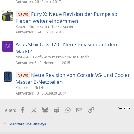
Antworten
26
5. Mai 2017
Fury X: Neue Revision der Pumpe soll
News
Fiepen weiter eindämmen
Robert
Grafikkarten: Diskussionen
Antworten
169
16. Juli 2016
Asus Strix GTX 970 - Neue Revision auf dem
M
Markt?
mark846
Grafikkarten: Probleme mit Nvidia
Antworten
5
2. November 2015
Neue Revision von Corsair VS- und Cooler
News
Master B-Netzteilen
Philipus II
Netzteile
Antworten
10
6. August 2014
Facebook
X (Twitter)
Bluesky
Reddit
WhatsApp
E-Mail
Link
Teilen:
Monitore und Displays