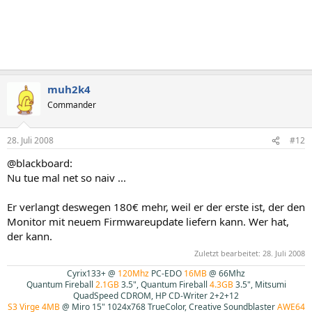
muh2k4
Commander
28. Juli 2008
#12
@blackboard:
Nu tue mal net so naiv ...
Er verlangt deswegen 180€ mehr, weil er der erste ist, der den
Monitor mit neuem Firmwareupdate liefern kann. Wer hat,
der kann.
Zuletzt bearbeitet:
28. Juli 2008
Cyrix133+ @
120Mhz
PC-EDO
16MB
@ 66Mhz
Quantum Fireball
2.1GB
3.5", Quantum Fireball
4.3GB
3.5", Mitsumi
QuadSpeed CDROM, HP CD-Writer 2+2+12
S3 Virge 4MB
@ Miro 15" 1024x768 TrueColor, Creative Soundblaster
AWE64