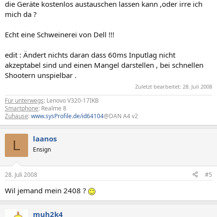
die Geräte kostenlos austauschen lassen kann ,oder irre ich
mich da ?
Echt eine Schweinerei von Dell !!!
edit : Ändert nichts daran dass 60ms Inputlag nicht
akzeptabel sind und einen Mangel darstellen , bei schnellen
Shootern unspielbar .
Zuletzt bearbeitet:
28. Juli 2008
Für unterwegs
: Lenovo V320-17IKB
Smartphone
: Realme 8
Zuhause
:
www.sysProfile.de/id64104
@DAN A4 v2
laanos
L
Ensign
28. Juli 2008
#5
Wil jemand mein 2408 ?
muh2k4