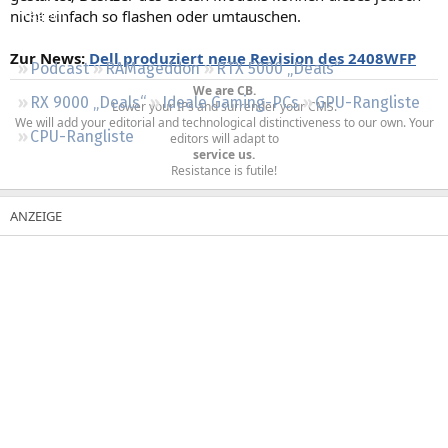
nicht einfach so flashen oder umtauschen.
Regeln
Zur News:
Dell produziert neue Revision des 2408WFP
Podcast
RAMageddon
RTX 5000 „Deals“
We are CB.
RX 9000 „Deals“
Ideale Gaming-PCs
GPU-Rangliste
Lower your IPs and surrender your CMS.
We will add your editorial and technological distinctiveness to our own. Your
CPU-Rangliste
editors will adapt to
service us.
Resistance is futile!​