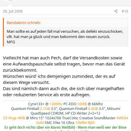
28. Juli 2008
#10
Bandaleros schrieb:
Man sollte es auf jeden fall mal versuchen, als defekt einzuschicken,
vllt. hat man ja glück und man bekommt den neuen zurück.
MFG
Vielleicht hat man auch Pech, darf die Versandkosten sowie
eine Aufwandspauschale selbst tragen, bevor man das Gerät
zurückbekommt.
Wünschen würd' ichs demjenigen zumindest, der es auf
diesem Wege versucht.
Das sind nämlich dann auch die, die sich über mangelhaften
oder reduzierten Service als erste aufregen.
Cyrix133+ @
120Mhz
PC-EDO
16MB
@ 66Mhz
Quantum Fireball
2.1GB
3.5", Quantum Fireball
4.3GB
3.5", Mitsumi
QuadSpeed CDROM, HP CD-Writer 2+2+12
S3 Virge 4MB
@ Miro 15" 1024x768 TrueColor, Creative Soundblaster
AWE64
Gold
SMC Elite 16 Ultra
10MBit RJ45
Es geht doch nichts über ein klares Weltbild - Wenn man weiß wer der Böse