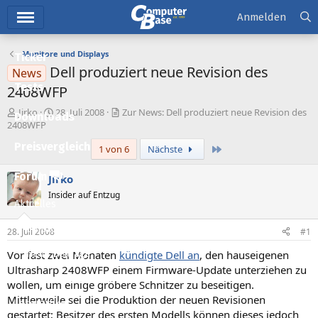
Hauptmenü
Anmelden
Monitore und Displays
Ticker
Dell produziert neue Revision des
News
Tests
2408WFP
E
E
Jirko
28. Juli 2008
Zur News: Dell produziert neue Revision des
Downloads
r
r
2408WFP
s
s
Preisvergleich
Letzte
1 von 6
Nächste
t
t
e
e
l
l
Forum
Jirko
l
l
Insider auf Entzug
e
t
Aktuelles
r
a
m
Empfohlene Inhalte
28. Juli 2008
#1
Vor fast zwei Monaten
kündigte Dell an
, den hauseigenen
Neue Beiträge
Ultrasharp 2408WFP einem Firmware-Update unterziehen zu
Neueste Aktivitäten
wollen, um einige gröbere Schnitzer zu beseitigen.
Mittlerweile sei die Produktion der neuen Revisionen
Leserartikel
gestartet; Besitzer des ersten Modells können dieses jedoch