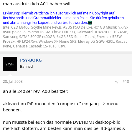
man ausdrücklich A01 haben will.
Erklärung: Hiermit verzichte ich ausdrücklich auf mein Copyright auf
Rechtschreib- und Grammatikfehler in meinen Posts. Sie dürfen gebühren-
und abmahnungsfrei kopiert und verbreitet werden.
Intel C2D E8400, Scythe Mine Rev.B, ASUS P5Q Deluxe, 4x1GB Mushkin XP2-
8500 (996535, micron D9GMH bzw. D9GKX), Gainward HD4870 GS 1024MB,
Samsung SATA2 500GB+400GB, 64GB SSD Super Talent, Enermax 525W
Pro82+, HP LP2475w, Windows XP Home SP3, blu-ray LG GGW-H20L, Roccat
Kone, Gehäuse Casetek CS-1018, usw.
PSY-BORG
Banned
28. Juli 2008
#18
an alle 2408er rev. A00 besitzer:
aktiviert im PiP menu den "composite" eingang --> menu
beenden.
nun müsste bei euch das normale DVI/HDMI desktop-bild
merklich stottern, am besten kann man dies bei 3d-games &