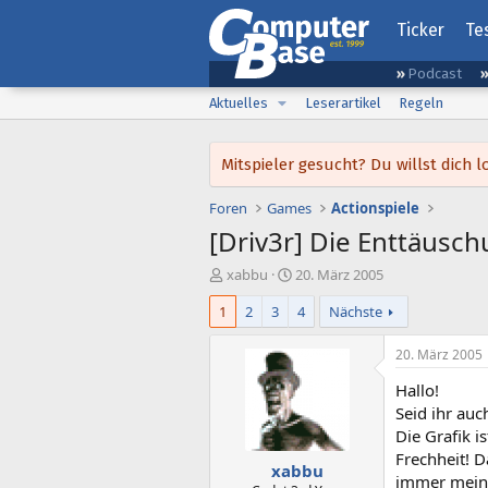
Ticker
Te
Podcast
Aktuelles
Leserartikel
Regeln
Mitspieler gesucht? Du willst dic
Foren
Games
Actionspiele
[Driv3r] Die Enttäusch
E
E
xabbu
20. März 2005
r
r
1
2
3
4
Nächste
s
s
t
t
e
e
20. März 2005
l
l
Hallo!
l
l
e
t
Seid ihr auc
r
a
Die Grafik i
m
Frechheit! D
xabbu
immer mein 