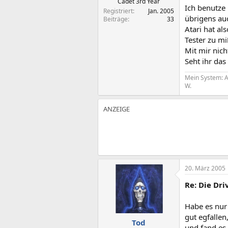
Cadet 3rd Year
Ich benutze 
Registriert
Jan. 2005
übrigens auc
Beiträge
33
Atari hat al
Tester zu m
Mit mir nic
Seht ihr da
Mein System: A
W.
20. März 2005
Re: Die Dr
Habe es nur 
gut egfalle
Tod
und fand es 