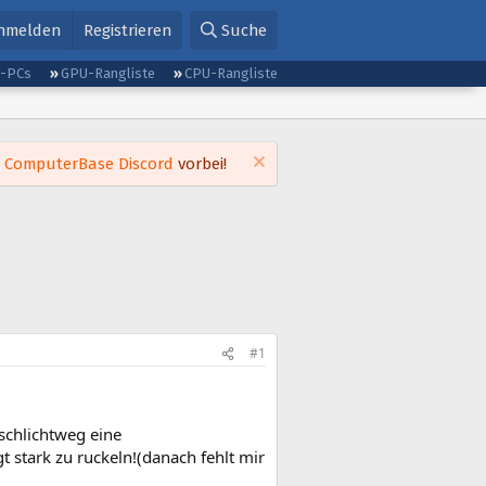
nmelden
Registrieren
Suche
g-PCs
GPU-Rangliste
CPU-Rangliste
m
ComputerBase Discord
vorbei!
#1
schlichtweg eine
t stark zu ruckeln!(danach fehlt mir