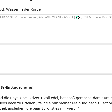
uck Wasser in der Kurve...
MD 64 3200+ (Winchester), Abit AV8, XFX GF 6600GT (
), 768 MB Twin Mos PC
iv3r-Enttäuschung!
nd die Physik bei Driver 1 voll edel, hat spaß gemacht, damit um d
eos nach zu urteilen , fällt sie mir meiner Meinung nach zu actio
thek ausleihen, die paar Euro ist es mir wert =)