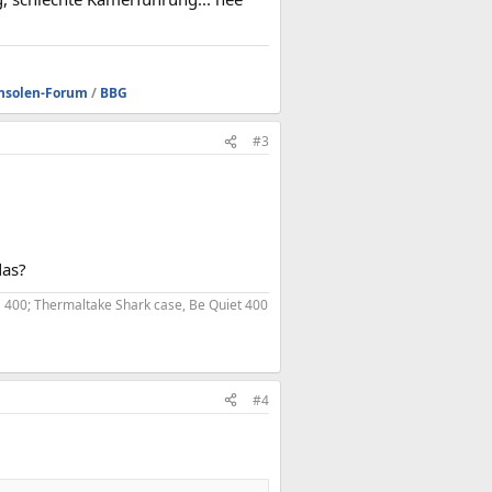
nsolen-Forum
/
BBG
#3
das?
 400; Thermaltake Shark case, Be Quiet 400
#4