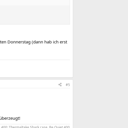
ten Donnerstag (dann hab ich erst
#5
 überzeugt!
 400; Thermaltake Shark case, Be Quiet 400