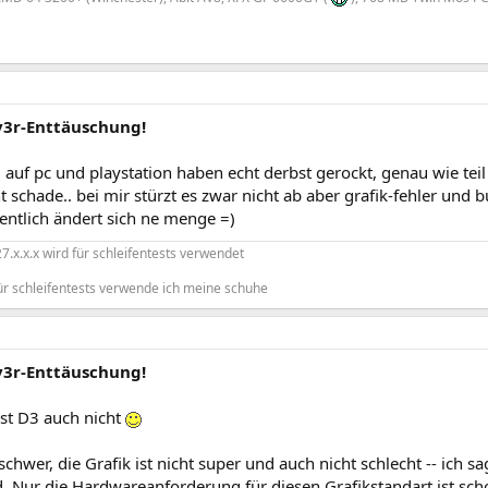
iv3r-Enttäuschung!
1 auf pc und playstation haben echt derbst gerockt, genau wie teil 
ht schade.. bei mir stürzt es zwar nicht ab aber grafik-fehler und
entlich ändert sich ne menge =)
.x.x.x wird für schleifentests verwendet
ür schleifentests verwende ich meine schuhe
iv3r-Enttäuschung!
ist D3 auch nicht
 schwer, die Grafik ist nicht super und auch nicht schlecht -- ich 
. Nur die Hardwareanforderung für diesen Grafikstandart ist scho