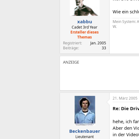
Wie ein schl
xabbu
Mein System: A
W.
Cadet 3rd Year
Ersteller dieses
Themas
Registriert
Jan. 2005
Beiträge
33
21. März 2005
Re: Die Dr
hehe, ich fa
Aber den Vid
Beckenbauer
in der Video
Lieutenant