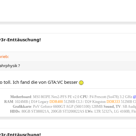
iv3r-Enttäuschung!
rieb:
Fahrphysik ?
so toll. Ich fand die von GTA:VC besser
Motherboard
: MSI 865PE Neo2-PFS PE v2.0
CPU
: P4 Prescott (So478) 3.2 GHz
@
RAM
: 1024MB ( D1# Legacy
DDR400
512MB CL3 / D2# Kingston
DDR333
512MB CL
Grafikkarte
: PoV Geforce 6600GT AGP (560/1100) 128MB
Sound, TV
: SB Audi
HDDs
: 80GB ST380021A, 200GB ST3200822AS
LWs
: LTR 52327s, LG 4160B, Fl
iv3r-Enttäuschung!