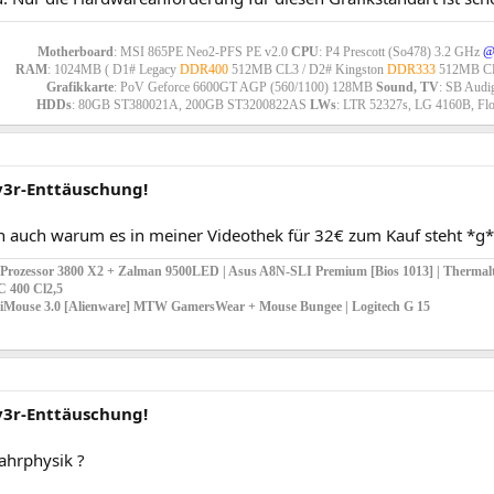
Motherboard
: MSI 865PE Neo2-PFS PE v2.0
CPU
: P4 Prescott (So478) 3.2 GHz
@
RAM
: 1024MB ( D1# Legacy
DDR400
512MB CL3 / D2# Kingston
DDR333
512MB CL
Grafikkarte
: PoV Geforce 6600GT AGP (560/1100) 128MB
Sound, TV
: SB Audi
HDDs
: 80GB ST380021A, 200GB ST3200822AS
LWs
: LTR 52327s, LG 4160B, Fl
iv3r-Enttäuschung!
ich auch warum es in meiner Videothek für 32€ zum Kauf steht *g*
rozessor 3800 X2 + Zalman 9500LED | Asus A8N-SLI Premium [Bios 1013] | Thermalt
 400 Cl2,5
elliMouse 3.0 [Alienware] MTW GamersWear + Mouse Bungee | Logitech G 15
iv3r-Enttäuschung!
Fahrphysik ?