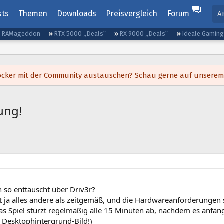
sts
Themen
Downloads
Preisvergleich
Forum
A
RAMageddon
RTX 5000 „Deals“
RX 9000 „Deals“
Ideale Gamin
h locker mit der Community austauschen? Schau gerne auf unsere
ung!
h so enttäuscht über Driv3r?
st ja alles andere als zeitgemäß, und die Hardwareanforderungen 
as Spiel stürzt regelmäßig alle 15 Minuten ab, nachdem es anfäng
Desktophintergrund-Bild!)