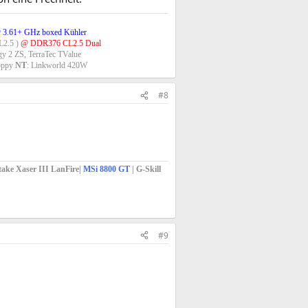
 3.61+ GHz boxed Kühler
2.5 )
@ DDR376 CL2.5 Dual
gy 2 ZS, TerraTec TValue
oppy
NT
: Linkworld 420W​
#8
ake Xaser III LanFire|
MSi 8800 GT
| G-Skill
#9