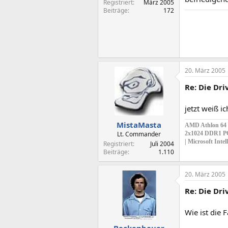
Registriert
März 2005
Beiträge
172
20. März 2005
Re: Die Dr
jetzt weiß 
MistaMasta
AMD Athlon 64 P
Lt. Commander
2x1024 DDR1 PC
| Microsoft Int
Registriert
Juli 2004
Beiträge
1.110
20. März 2005
Re: Die Dr
Wie ist die 