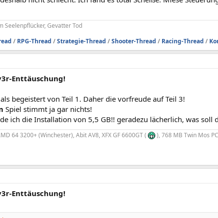
 Seelenpflücker, Gevatter Tod
read
/
RPG-Thread
/
Strategie-Thread
/
Shooter-Thread
/
Racing-Thread
/
Ko
iv3r-Enttäuschung!
ls begeistert von Teil 1. Daher die vorfreude auf Teil 3!
m
Spiel stimmt ja gar nichts!
de ich die Installation von 5,5 GB!! geradezu lächerlich, was soll 
MD 64 3200+ (Winchester), Abit AV8, XFX GF 6600GT (
), 768 MB Twin Mos PC
iv3r-Enttäuschung!