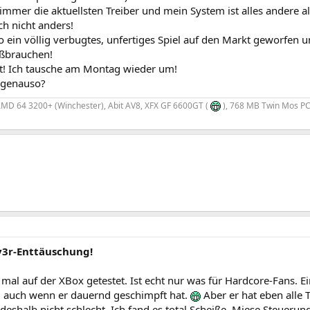
immer die aktuellsten Treiber und mein System ist alles andere 
h nicht anders!
so ein völlig verbugtes, unfertiges Spiel auf den Markt geworfen
ißbrauchen!
ht! Ich tausche am Montag wieder um!
s genauso?
MD 64 3200+ (Winchester), Abit AV8, XFX GF 6600GT (
), 768 MB Twin Mos PC
iv3r-Enttäuschung!
mal auf der XBox getestet. Ist echt nur was für Hardcore-Fans. 
n, auch wenn er dauernd geschimpft hat.
Aber er hat eben alle T
deshalb nicht schlecht. Ich fand es total Scheiße. Miese Steuerun