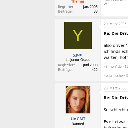
Themas
W.
Registriert
Jan. 2005
Beiträge
33
20. März 2005
Y
Re: Die Dr
also driver 
ich finds ec
yjon
warten, hoff
Lt. Junior Grade
Registriert
Juni 2003
<Simon^da> 127
Beiträge
422
<paulinsche> f
20. März 2005
Re: Die Dr
So schlecht 
UnCNT
Es ist etwas
Banned
befriedigend