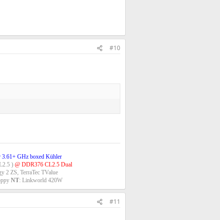
#10
 3.61+ GHz boxed Kühler
2.5 )
@ DDR376 CL2.5 Dual
gy 2 ZS, TerraTec TValue
oppy
NT
: Linkworld 420W​
#11