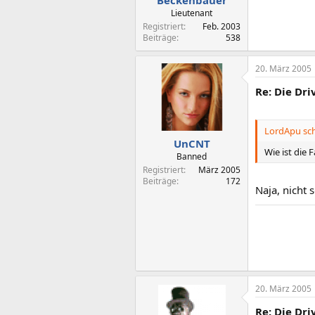
Beckenbauer
Lieutenant
Registriert
Feb. 2003
Beiträge
538
20. März 2005
Re: Die Dr
LordApu sch
UnCNT
Wie ist die 
Banned
Registriert
März 2005
Beiträge
172
Naja, nicht 
20. März 2005
Re: Die Dr