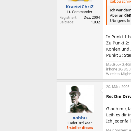
xabbu schri
KraetziChriZ
Ich war dama
Lt. Commander
Aber an
de
Registriert
Dez. 2004
Übrigens fin
Beiträge
1.832
In Punkt 1 
Zu Punkt 2:
Kohlen und Z
Punkt 3: St
MacBook 2,4Gh
iPhone 3G 8GB 
Wireless Might
20. März 2005
Re: Die Dr
Glaub mir, l
Leih es dir 
xabbu
Ich jedenfal
Cadet 3rd Year
Ersteller dieses
Mein System: A