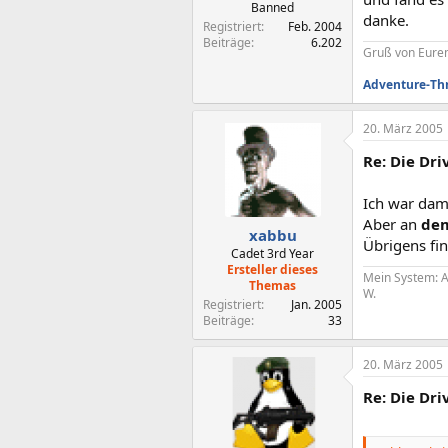
Banned
danke.
Registriert
Feb. 2004
Beiträge
6.202
Gruß von Eurem
Adventure-Th
20. März 2005
Re: Die Dr
Ich war dama
Aber an
de
xabbu
Übrigens fin
Cadet 3rd Year
Ersteller dieses
Mein System: A
Themas
W.
Registriert
Jan. 2005
Beiträge
33
20. März 2005
Re: Die Dr