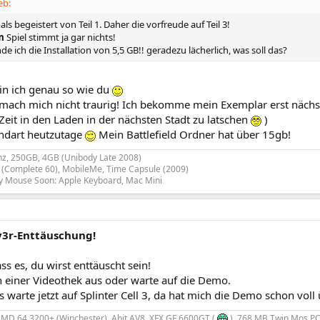
eb:
ls begeistert von Teil 1. Daher die vorfreude auf Teil 3!
m
Spiel stimmt ja gar nichts!
de ich die Installation von 5,5 GB!! geradezu lächerlich, was soll das?
bin ich genau so wie du
 mach mich nicht traurig! Ich bekomme mein Exemplar erst nächs
eit in den Laden in der nächsten Stadt zu latschen
)
andart heutzutage
Mein Battlefield Ordner hat über 15gb!
z, 250GB, 4GB (Unibody Late 2008)
(Complete 60), MobileMe, Time Capsule (2009)
y Mouse Soon: Apple Keyboard, Mac Mini
iv3r-Enttäuschung!
ass es, du wirst enttäuscht sein!
in einer Videothek aus oder warte auf die Demo.
ls warte jetzt auf Splinter Cell 3, da hat mich die Demo schon voll
MD 64 3200+ (Winchester), Abit AV8, XFX GF 6600GT (
), 768 MB Twin Mos PC