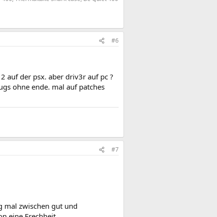
#6
2 auf der psx. aber driv3r auf pc ?
 bugs ohne ende. mal auf patches
#7
sag mal zwischen gut und
n eine Frechheit.