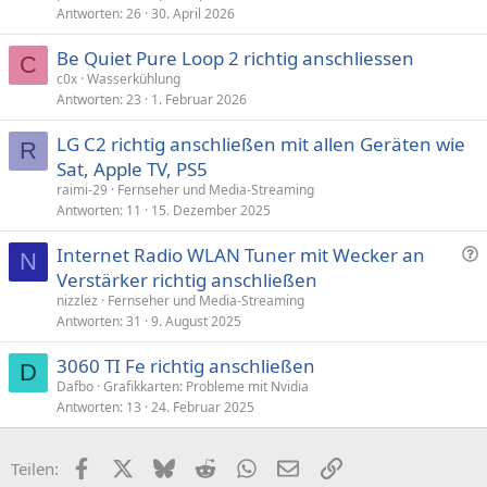
Antworten
26
30. April 2026
Be Quiet Pure Loop 2 richtig anschliessen
C
c0x
Wasserkühlung
Antworten
23
1. Februar 2026
LG C2 richtig anschließen mit allen Geräten wie
R
Sat, Apple TV, PS5
raimi-29
Fernseher und Media-Streaming
Antworten
11
15. Dezember 2025
F
Internet Radio WLAN Tuner mit Wecker an
N
r
Verstärker richtig anschließen
a
nizzlez
Fernseher und Media-Streaming
g
Antworten
31
9. August 2025
e
3060 TI Fe richtig anschließen
D
Dafbo
Grafikkarten: Probleme mit Nvidia
Antworten
13
24. Februar 2025
Facebook
X (Twitter)
Bluesky
Reddit
WhatsApp
E-Mail
Link
Teilen: