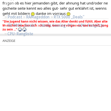
fragen ob es hier jemanden gibt, der ahnung hat und/oder ne
Regeln
gscheite seite kennt wo alles gut- sehr gut erklährt ist, wenns
geht mit bildern
danke im vorraus
Podcast
RAMageddon
RTX 5000 „Deals“
"Die Jugend kann nicht wissen, wie das Alter denkt und fühlt. Aber alte
RX 9000 „Deals“
Ideale Gaming-PCs
GPU-Rangliste
Menschen machen sich schuldig, wenn sie vergessen, was es hieß, jung
zu sein ..."
CPU-Rangliste