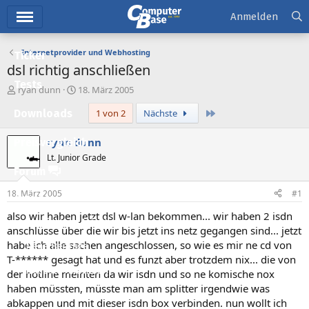
Hauptmenü
Anmelden
Internetprovider und Webhosting
Ticker
dsl richtig anschließen
Tests
E
E
ryan dunn
18. März 2005
r
r
Letzte
Downloads
1 von 2
Nächste
s
s
t
t
e
e
ryan dunn
Preisvergleich
l
l
Lt. Junior Grade
l
l
Forum
e
t
r
a
18. März 2005
#1
Aktuelles
m
also wir haben jetzt dsl w-lan bekommen... wir haben 2 isdn
Empfohlene Inhalte
anschlüsse über die wir bis jetzt ins netz gegangen sind... jetzt
habe ich alle sachen angeschlossen, so wie es mir ne cd von
Neue Beiträge
T-****** gesagt hat und es funzt aber trotzdem nix... die von
Neueste Aktivitäten
der hotline meinten da wir isdn und so ne komische nox
haben müssten, müsste man am splitter irgendwie was
Leserartikel
abkappen und mit dieser isdn box verbinden. nun wollt ich