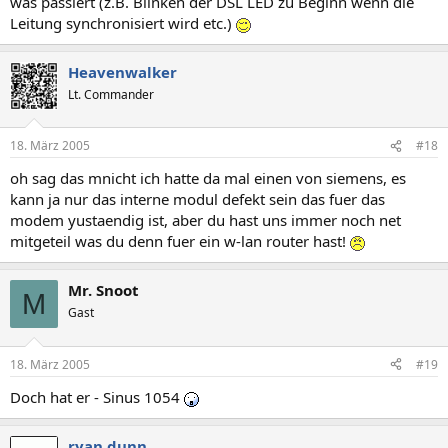
was passiert (z.B. Blinken der DSL LED zu Beginn wenn die
Leitung synchronisiert wird etc.)
Heavenwalker
Lt. Commander
18. März 2005
#18
oh sag das mnicht ich hatte da mal einen von siemens, es
kann ja nur das interne modul defekt sein das fuer das
modem yustaendig ist, aber du hast uns immer noch net
mitgeteil was du denn fuer ein w-lan router hast!
Mr. Snoot
M
Gast
18. März 2005
#19
Doch hat er - Sinus 1054
ryan dunn