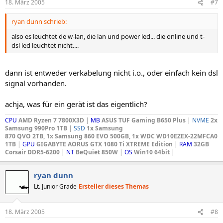
18. März 2005
#7
ryan dunn schrieb:
also es leuchtet de w-lan, die lan und power led... die online und t-
dsl led leuchtet nicht....
dann ist entweder verkabelung nicht i.o., oder einfach kein dsl
signal vorhanden.
achja, was für ein gerät ist das eigentlich?
CPU
AMD Ryzen 7 7800X3D
|
MB
ASUS TUF Gaming B650 Plus
|
NVME
2x
Samsung 990Pro 1TB
|
SSD
1x Samsung
870 QVO 2TB, 1x Samsung 860 EVO 500GB, 1x WDC WD10EZEX-22MFCA0
1TB
|
GPU
GIGABYTE AORUS GTX 1080 Ti XTREME Edition
|
RAM
32GB
Corsair DDR5-6200
|
NT
BeQuiet 850W
|
OS
Win10 64bit
|
ryan dunn
Lt. Junior Grade
Ersteller dieses Themas
18. März 2005
#8