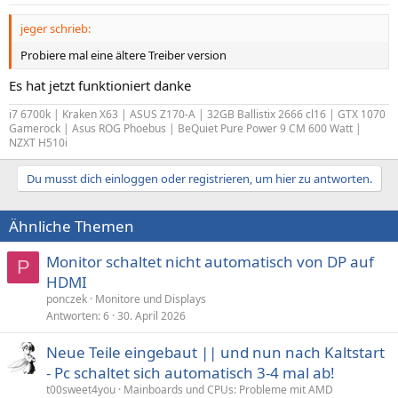
jeger schrieb:
Probiere mal eine ältere Treiber version
Es hat jetzt funktioniert danke
i7 6700k | Kraken X63 | ASUS Z170-A | 32GB Ballistix 2666 cl16 | GTX 1070
Gamerock | Asus ROG Phoebus | BeQuiet Pure Power 9 CM 600 Watt |
NZXT H510i
Du musst dich einloggen oder registrieren, um hier zu antworten.
Ähnliche Themen
Monitor schaltet nicht automatisch von DP auf
P
HDMI
ponczek
Monitore und Displays
Antworten
6
30. April 2026
Neue Teile eingebaut || und nun nach Kaltstart
- Pc schaltet sich automatisch 3-4 mal ab!
t00sweet4you
Mainboards und CPUs: Probleme mit AMD