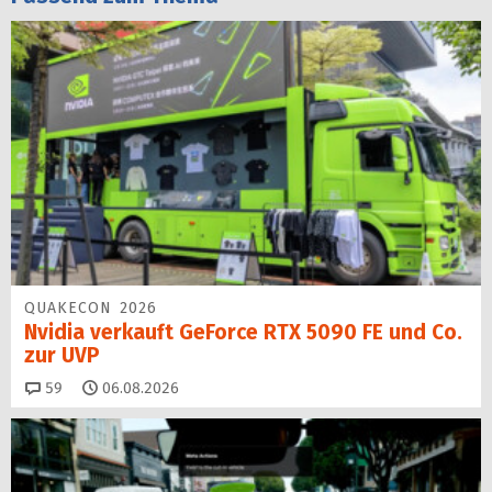
QUAKECON 2026
Nvidia verkauft GeForce RTX 5090 FE und Co.
zur UVP
Kommentare
59
06.08.2026