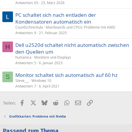
Antworten
65
23. März 2026
PC schaltet sich nach entladen der
Kondensatoren automatisch ein
CountSchreckula
Mainboards und CPUs: Probleme mit AMD
Antworten
9
21. Februar 2025
Dell u2520d schaltet nicht automatisch zwischen
H
den Quellen um
humanica
Monitore und Displays
Antworten
5
6. Januar 2023
Monitor schaltet sich automatisch auf 60 hz
S
Steve___
Windows 10
Antworten
7
6. April 2021
Facebook
X (Twitter)
Bluesky
Reddit
WhatsApp
E-Mail
Link
Teilen:
Grafikkarten: Probleme mit Nvidia
Passend zum Thema