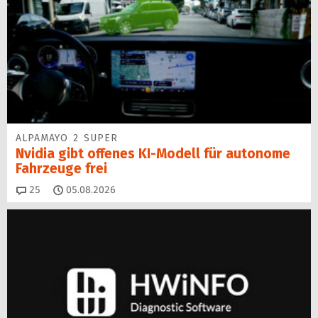
ALPAMAYO 2 SUPER
Nvidia gibt offenes KI-Modell für autonome
Fahrzeuge frei
Kommentare
25
05.08.2026