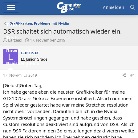
Hauptmenü
Anmelden
Grafikkarten: Probleme mit Nvidia
Ticker
DSR schaltet sich automatisch wieder ein.
Tests
E
E
Larzeax
17. November 2019
r
r
Downloads
s
s
Larzeax
L
t
t
Lt. Junior Grade
e
e
Preisvergleich
l
l
l
l
17. November 2019
#1
Forum
e
t
r
a
[Gelöst]Guten Tag,
Aktuelles
m
ich habe gerade eben die neusten Grafiktreiber für meine
GTX1070 aus Geforce Experience installiert. Als ich nun mein
Empfohlene Inhalte
Spiel wieder gestartet habe war meine Stretched resolution
Neue Beiträge
nicht mehr vorhanden. Daraufhin bin ich in die Nvidia
Systemeinstellungen gegangen und habe gesehen, dass
Neueste Aktivitäten
Custom resolutions deaktiviert sind aufgrund von DSR. Als ich
nun DSR Faktoren in den 3d einstellungen deaktivieren wollte
Leserartikel
haben sie sich nachdem ich übernehmen gedrückt habe