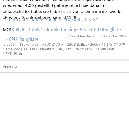
Regeln
wieder auf 4.00 gestellt. Egal wie oft ich sie danach
ausgeschaltet habe, sie haben sich von alleine immer wieder
aktiviert. Grafiktreiberversion: 441.20
Podcast
RAMageddon
RTX 5000 „Deals“
MfG
RX 9000 „Deals“
Ideale Gaming-PCs
GPU-Rangliste
Zuletzt bearbeitet:
17. November 2019
CPU-Rangliste
i7 6700k | Kraken X63 | ASUS Z170-A | 32GB Ballistix 2666 cl16 | GTX 1070
Gamerock | Asus ROG Phoebus | BeQuiet Pure Power 9 CM 600 Watt |
NZXT H510i