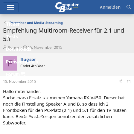
Hauptmenü
Anmelden
Fernseher und Media-Streaming
Ticker
Empfehlung Multiroom-Receiver für 2.1 und
Tests
5.1
E
E
flugser
15. November 2015
Downloads
r
r
s
s
flugser
F
Preisvergleich
t
t
Cadet 4th Year
e
e
l
l
Forum
l
l
15. November 2015
#1
e
t
Aktuelles
r
a
Hallo miteinander.
m
Empfohlene Inhalte
Suche einen Ersatz für meinen Yamaha RX-V450. Dieser hat
noch die Einstellung Speaker A und B, so dass ich 2
Neue Beiträge
Frontboxen für den PC-Platz (2.1) und 5.1 für den TV nutzen
kann. Beide Einstellungen benutzen den zusätzlichen
Neueste Aktivitäten
Subwoofer.
Leserartikel