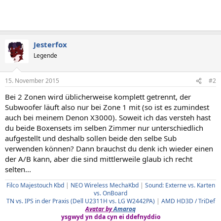
Jesterfox
Legende
15. November 2015
#2
Bei 2 Zonen wird üblicherweise komplett getrennt, der
Subwoofer läuft also nur bei Zone 1 mit (so ist es zumindest
auch bei meinem Denon X3000). Soweit ich das versteh hast
du beide Boxensets im selben Zimmer nur unterschiedlich
aufgestellt und deshalb sollen beide den selbe Sub
verwenden können? Dann brauchst du denk ich wieder einen
der A/B kann, aber die sind mittlerweile glaub ich recht
selten...
Filco Majestouch Kbd
|
NEO Wireless MechaKbd
|
Sound: Externe vs. Karten
vs. OnBoard
TN vs. IPS in der Praxis (Dell U2311H vs. LG W2442PA)
|
AMD HD3D / TriDef
Avatar by
Amaroq
ysgwyd yn dda cyn ei ddefnyddio