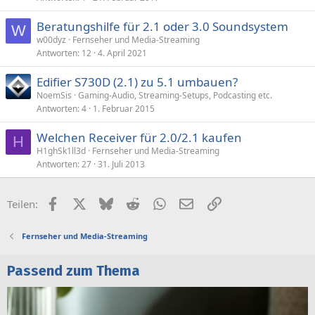
Beratungshilfe für 2.1 oder 3.0 Soundsystem
W
w00dyz
Fernseher und Media-Streaming
Antworten
12
4. April 2021
Edifier S730D (2.1) zu 5.1 umbauen?
NoemSis
Gaming-Audio, Streaming-Setups, Podcasting etc.
Antworten
4
1. Februar 2015
Welchen Receiver für 2.0/2.1 kaufen
H
H1ghSk1ll3d
Fernseher und Media-Streaming
Antworten
27
31. Juli 2013
Facebook
X (Twitter)
Bluesky
Reddit
WhatsApp
E-Mail
Link
Teilen:
Fernseher und Media-Streaming
Passend zum Thema