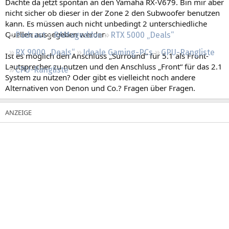
Dachte da jetzt spontan an den Yamaha RX-V679. Bin mir aber
Regeln
nicht sicher ob dieser in der Zone 2 den Subwoofer benutzen
kann. Es müssen auch nicht unbedingt 2 unterschiedliche
Quellen ausgegeben werden.
Podcast
RAMageddon
RTX 5000 „Deals“
RX 9000 „Deals“
Ideale Gaming-PCs
GPU-Rangliste
Ist es möglich den Anschluss „Surround“ für 5.1 als Front-
Lautsprecher zu nutzen und den Anschluss „Front“ für das 2.1
CPU-Rangliste
System zu nutzen? Oder gibt es vielleicht noch andere
Alternativen von Denon und Co.? Fragen über Fragen.