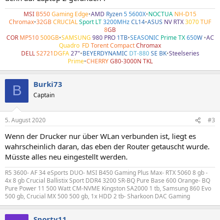
MSI
B550
Gaming Edge
•
AMD
Ryzen
5 5600X
•
NOCTUA
NH-D15
Chromax
•
32GB
CRUCIAL
Sport LT
3200MHz
CL14
•
ASUS
NV RTX
3070
TUF
8
GB
COR
MP510
500GB
•
SAMSUNG
980 PRO
1TB
•
SEASONIC
Prime TX
650
W
•
AC
Quadro
•
FD
Torent Compact
Chromax
DELL
S2721
DG
FA
27"
•
BEYERDYNAMIC
DT-880
SE BK
•
Steelseries
Prime
•
CHERRY
G80-3000N TKL
Burki73
B
Captain
5. August 2020
#3
Wenn der Drucker nur über WLan verbunden ist, liegt es
wahrscheinlich daran, das eben der Router getauscht wurde.
Müsste alles neu eingestellt werden.
R5 3600- AF 34 eSports DUO- MSI B450 Gaming Plus Max- RTX 5060 8 gb -
4x 8 gb Crucial Ballistix Sport DDR4 3200 SR-BQ Pure Base 600 Orange- BQ
Pure Power 11 500 Watt CM-NVME Kingston SA2000 1 tb, Samsung 860 Evo
500 gb, Crucial MX 500 500 gb, 1x HDD 2 tb- Sharkoon DAC Gaming
Sporty11