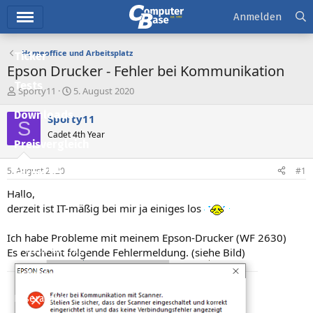
Hauptmenü
Anmelden
Homeoffice und Arbeitsplatz
Ticker
Epson Drucker - Fehler bei Kommunikation
Tests
E
E
Sporty11
5. August 2020
r
r
Downloads
s
s
Sporty11
S
t
t
Cadet 4th Year
e
e
Preisvergleich
l
l
l
l
5. August 2020
#1
Forum
e
t
r
a
Hallo,
Aktuelles
m
derzeit ist IT-mäßig bei mir ja einiges los
Empfohlene Inhalte
Ich habe Probleme mit meinem Epson-Drucker (WF 2630)
Neue Beiträge
Es erscheint folgende Fehlermeldung. (siehe Bild)
Neueste Aktivitäten
Leserartikel