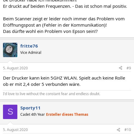
:
Er druckt auf beiden Frequenzen. - Das ist schon mal positiv.
Beim Scanner zeigt er leider noch immer das Problem vom
Eröffnungspost an (Fehler in der Kommunikation)!
Das dürfte wohl ein Problem von Epson sein!?
fritte76
Vice Admiral
5. August 2020
#9
Der Drucker kann kein 5GHZ WLAN. Spielt auch keine Rolle
ob er mit 2,4 oder 5 verbunden wäre.
I'd love to live without the constant fear and endless doubt.
Sporty11
S
Cadet 4th Year
Ersteller dieses Themas
5. August 2020
#10