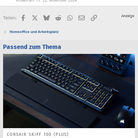
Antworten
13
22. November 2024
Facebook
X (Twitter)
Bluesky
Reddit
WhatsApp
E-Mail
Link
Teilen:
Homeoffice und Arbeitsplatz
Passend zum Thema
CORSAIR SKIFF 100 (PLUS)