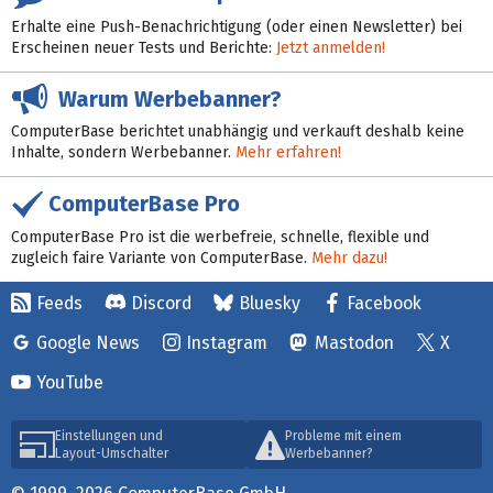
Erhalte eine Push-Benachrichtigung (oder einen Newsletter) bei
Erscheinen neuer Tests und Berichte:
Jetzt anmelden!
Warum Werbebanner?
ComputerBase berichtet unabhängig und verkauft deshalb keine
Inhalte, sondern Werbebanner.
Mehr erfahren!
ComputerBase Pro
ComputerBase Pro ist die werbefreie, schnelle, flexible und
zugleich faire Variante von ComputerBase.
Mehr dazu!
Feeds
Discord
Bluesky
Facebook
Google News
Instagram
Mastodon
X
YouTube
Einstellungen und
Probleme mit einem
Layout-Umschalter
Werbebanner?