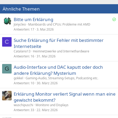
Ähnliche Themen
Bitte um Erklärung
e
Jonycleo
Mainboards und CPUs: Probleme mit AMD
Antworten
17
3. Mai 2026
l
ö
Suche Erklärung für Fehler mit bestimmter
s
C
Internetseite
t
Catalano13
Heimnetzwerke und Internethardware
Antworten
16
31. Mai 2026
Audio-Interface und DAC kaputt oder doch
G
andere Erklärung? Mysterium
gokkel
Gaming-Audio, Streaming-Setups, Podcasting etc.
Antworten
10
30. März 2026
Erklärung Monitor verliert Signal wenn man eine
gewischt bekommt?
wuschipuschi
Monitore und Displays
Antworten
33
22. März 2026