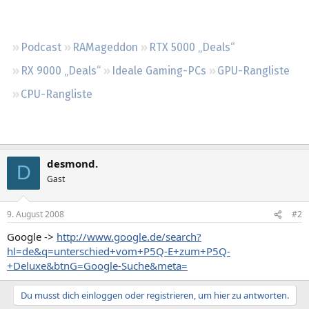
Regeln
Podcast
RAMageddon
RTX 5000 „Deals“
RX 9000 „Deals“
Ideale Gaming-PCs
GPU-Rangliste
CPU-Rangliste
desmond.
D
Gast
9. August 2008
#2
Google ->
http://www.google.de/search?
hl=de&q=unterschied+vom+P5Q-E+zum+P5Q-
+Deluxe&btnG=Google-Suche&meta=
Du musst dich einloggen oder registrieren, um hier zu antworten.