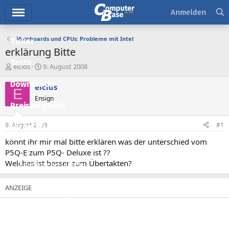
Hauptmenü
Anmelden
Mainboards und CPUs: Probleme mit Intel
Ticker
erklärung Bitte
Tests
E
E
elcids
9. August 2008
r
r
Downloads
s
s
elcids
E
t
t
Ensign
e
e
Preisvergleich
l
l
l
l
9. August 2008
#1
Forum
e
t
r
a
könnt ihr mir mal bitte erklären was der unterschied vom
Aktuelles
m
P5Q-E zum P5Q- Deluxe ist ??
Welches ist besser zum Übertakten?
Empfohlene Inhalte
Neue Beiträge
Neueste Aktivitäten
Leserartikel