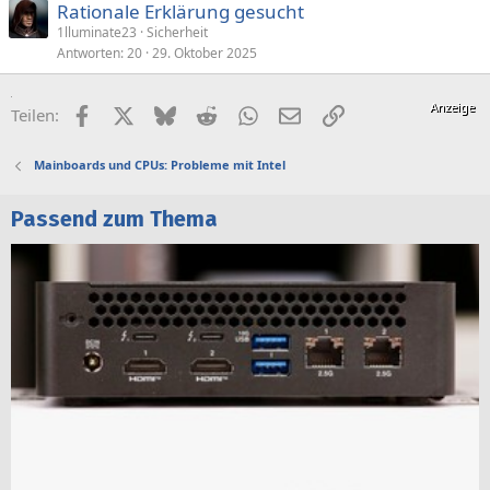
Rationale Erklärung gesucht
1lluminate23
Sicherheit
Antworten
20
29. Oktober 2025
Facebook
X (Twitter)
Bluesky
Reddit
WhatsApp
E-Mail
Link
Teilen:
Mainboards und CPUs: Probleme mit Intel
Passend zum Thema