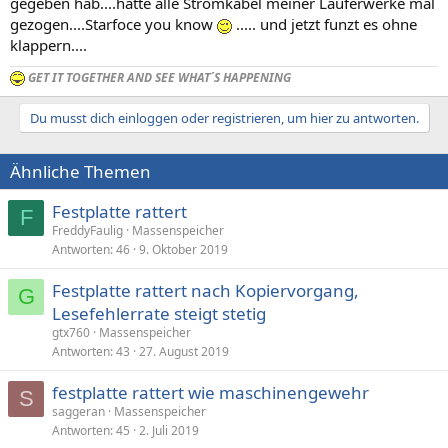
gegeben hab....hatte alle Stromkabel meiner Lauferwerke mal
gezogen....Starfoce you know
..... und jetzt funzt es ohne
klappern....
GET IT TOGETHER AND SEE WHAT´S HAPPENING
Du musst dich einloggen oder registrieren, um hier zu antworten.
Ähnliche Themen
Festplatte rattert
F
FreddyFaulig
Massenspeicher
Antworten
46
9. Oktober 2019
Festplatte rattert nach Kopiervorgang,
G
Lesefehlerrate steigt stetig
gtx760
Massenspeicher
Antworten
43
27. August 2019
festplatte rattert wie maschinengewehr
S
saggeran
Massenspeicher
Antworten
45
2. Juli 2019