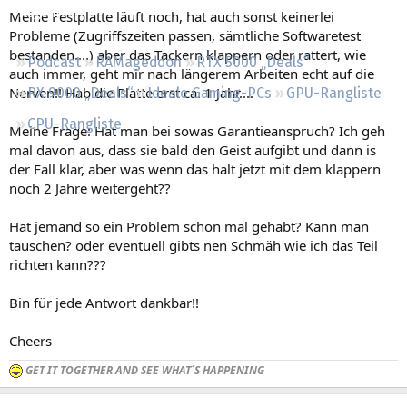
Regeln
Meine Festplatte läuft noch, hat auch sonst keinerlei
Probleme (Zugriffszeiten passen, sämtliche Softwaretest
bestanden....) aber das Tackern klappern oder rattert, wie
Podcast
RAMageddon
RTX 5000 „Deals“
auch immer, geht mir nach längerem Arbeiten echt auf die
Nerven!! Hab die Platte erst ca. 1 Jahr....
RX 9000 „Deals“
Ideale Gaming-PCs
GPU-Rangliste
CPU-Rangliste
Meine Frage: Hat man bei sowas Garantieanspruch? Ich geh
mal davon aus, dass sie bald den Geist aufgibt und dann is
der Fall klar, aber was wenn das halt jetzt mit dem klappern
noch 2 Jahre weitergeht??
Hat jemand so ein Problem schon mal gehabt? Kann man
tauschen? oder eventuell gibts nen Schmäh wie ich das Teil
richten kann???
Bin für jede Antwort dankbar!!
Cheers
GET IT TOGETHER AND SEE WHAT´S HAPPENING