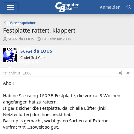
Hauptmenü
Anmelden
Massenspeicher
Ticker
Festplatte rattert, klappert
Tests
E
E
SCAN da LOUS
19. Februar 2006
r
r
Downloads
s
s
SCAN da LOUS
t
t
Cadet 3rd Year
e
e
Preisvergleich
l
l
l
l
19. Februar 2006
#1
Forum
e
t
r
a
Ahoi!
Aktuelles
m
Hab ne Samsung 160GB Festplatte, die vor ca. 3 Wochen
Empfohlene Inhalte
angefangen hat zu rattern.
Neue Beiträge
Is ganz sicher die Festplatte, da ich alle Lüfter (inkl.
Netzteillüfter) durchgecheckt hab.
Neueste Aktivitäten
Backup is gemacht, wichtigsten Sachen auf Externe
verfrachtet....soweit so gut.
Leserartikel