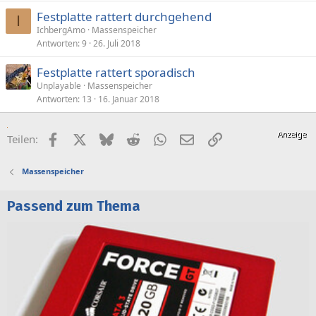
Festplatte rattert durchgehend
I
IchbergAmo
Massenspeicher
Antworten
9
26. Juli 2018
Festplatte rattert sporadisch
Unplayable
Massenspeicher
Antworten
13
16. Januar 2018
Facebook
X (Twitter)
Bluesky
Reddit
WhatsApp
E-Mail
Link
Teilen:
Massenspeicher
Passend zum Thema