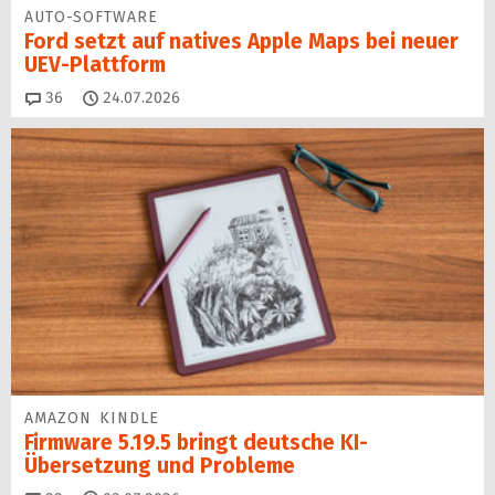
AUTO-SOFTWARE
Ford setzt auf natives Apple Maps bei neuer
UEV-Plattform
Kommentare
36
24.07.2026
AMAZON KINDLE
Firmware 5.19.5 bringt deutsche KI-
Übersetzung und Probleme