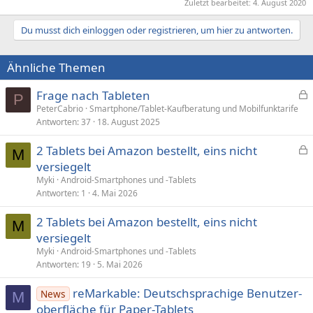
Zuletzt bearbeitet:
4. August 2020
Du musst dich einloggen oder registrieren, um hier zu antworten.
Ähnliche Themen
Frage nach Tableten
P
e
PeterCabrio
Smartphone/Tablet-Kaufberatung und Mobilfunktarife
Antworten
37
18. August 2025
s
p
2 Tablets bei Amazon bestellt, eins nicht
e
M
e
versiegelt
r
s
Myki
Android-Smartphones und -Tablets
r
p
Antworten
1
4. Mai 2026
t
e
2 Tablets bei Amazon bestellt, eins nicht
r
M
versiegelt
r
t
Myki
Android-Smartphones und -Tablets
Antworten
19
5. Mai 2026
reMarkable: Deutschsprachige Benut­zer­
News
M
oberf­läche für Paper-Tablets