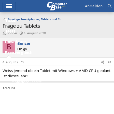
Hauptmenü
Anmelden
Sonstige Smartphones, Tablets und Co.
Ticker
Frage zu Tablets
Tests
E
E
Boncer
4. August 2020
r
r
Downloads
s
s
Boncer
B
t
t
Ensign
e
e
Preisvergleich
l
l
l
l
4. August 2020
#1
Forum
e
t
r
a
Weiss jemend ob ein Tablet mit Windows + AMD CPU geplant
Aktuelles
m
ist dieses jahr?
Empfohlene Inhalte
Neue Beiträge
Neueste Aktivitäten
Leserartikel