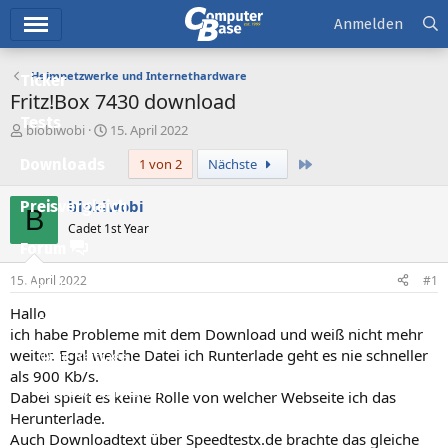
Hauptmenü
Anmelden
Heimnetzwerke und Internethardware
Ticker
Fritz!Box 7430 download
Tests
E
E
blobiwobi
15. April 2022
r
r
Letzte
Downloads
1 von 2
Nächste
s
s
t
t
e
e
blobiwobi
Preisvergleich
B
l
l
Cadet 1st Year
l
l
Forum
e
t
r
a
15. April 2022
#1
Aktuelles
m
Hallo
Empfohlene Inhalte
ich habe Probleme mit dem Download und weiß nicht mehr
weiter. Egal welche Datei ich Runterlade geht es nie schneller
Neue Beiträge
als 900 Kb/s.
Neueste Aktivitäten
Dabei spielt es keine Rolle von welcher Webseite ich das
Herunterlade.
Leserartikel
Auch Downloadtext über Speedtestx.de brachte das gleiche