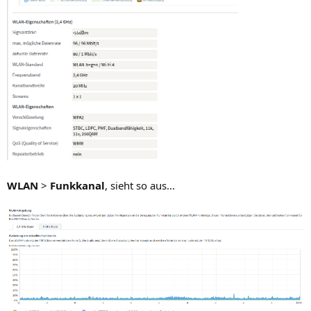
WLAN
>
Funkkanal
, sieht so aus...