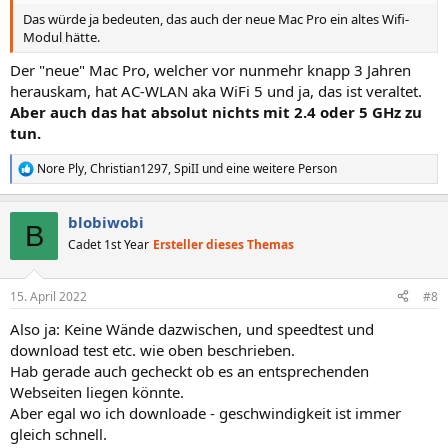
Das würde ja bedeuten, das auch der neue Mac Pro ein altes Wifi-
Modul hätte.
Der "neue" Mac Pro, welcher vor nunmehr knapp 3 Jahren
herauskam, hat AC-WLAN aka WiFi 5 und ja, das ist veraltet.
Aber auch das hat absolut nichts mit 2.4 oder 5 GHz zu
tun.
Nore Ply
,
Christian1297
,
SpiII
und eine weitere Person
R
e
a
blobiwobi
k
B
t
Cadet 1st Year
Ersteller dieses Themas
i
o
n
15. April 2022
#8
e
n
Also ja: Keine Wände dazwischen, und speedtest und
:
download test etc. wie oben beschrieben.
Hab gerade auch gecheckt ob es an entsprechenden
Webseiten liegen könnte.
Aber egal wo ich downloade - geschwindigkeit ist immer
gleich schnell.