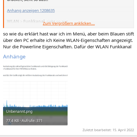
Anhang anzeigen 1208635
WLAN
>
Funkkanal
, sieht so aus...
Zum Vergrößern anklicken....
Anhang anzeigen 1208637
so wie du erklärt hast war ich im Menü, aber beim Blauen stift
über den PC erhalte ich Keine WLAN-Eigenschaften angezeigt.
Nur die Powerline Eigenschaften. Dafür der WLAN Funkkanal
Anhänge
Unbenannt.png
77,4 KB · Aufrufe: 371
Zuletzt bearbeitet:
15. April 2022