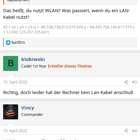
Das heißt, du nutzt WLAN? Was passiert, wenn du ein LAN-
Kabel nutzt?
42 = x3 + y3 + z3 (x = -80.538.738.812.075.974 y = 80.435.758.145.817.515 z
= 12.602.123.297.335.631)
bart0rn
R
e
a
blobiwobi
k
B
t
Cadet 1st Year
Ersteller dieses Themas
i
o
n
15. April 2022
#3
e
n
Richtig, doch leider hat der Rechner kein Lan-Kabel anschluß
:
Vincy
Commander
15. April 2022
#4