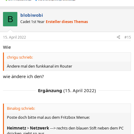
blobiwobi
B
Cadet 1st Year
Ersteller dieses Themas
15. April 2022
#15
Wie
chrigu schrieb:
Ändere mal den funkkanal im Router
wie ändere ich den?
Ergänzung
(
15. April 2022
)
Binalog schrieb:
Poste doch bitte mal aus dem Fritzbox Menue:
Heimnetz
>
Netzwerk
---> rechts den blauen Stift neben dem PC
drücken, sieht so aus...