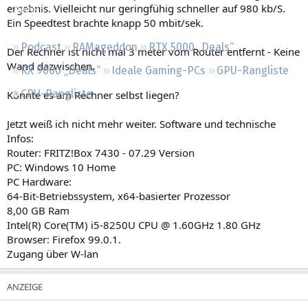
ergebnis. Vielleicht nur geringfühig schneller auf 980 kb/S.
Regeln
Ein Speedtest brachte knapp 50 mbit/sek.
Podcast
RAMageddon
RTX 5000 „Deals“
Der Rechner ist nicht mal 3 meter vom Router entfernt - Keine
Wand dazwischen.
RX 9000 „Deals“
Ideale Gaming-PCs
GPU-Rangliste
CPU-Rangliste
Könnte es am Rechner selbst liegen?
Jetzt weiß ich nicht mehr weiter. Software und technische
Infos:
Router: FRITZ!Box 7430 - 07.29 Version
PC: Windows 10 Home
PC Hardware:
64-Bit-Betriebssystem, x64-basierter Prozessor
8,00 GB Ram
Intel(R) Core(TM) i5-8250U CPU @ 1.60GHz 1.80 GHz
Browser: Firefox 99.0.1.
Zugang über W-lan