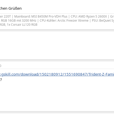
ichen Grüßen
air 220T | Mainboard: MSI B450M Pro-VDH Plus | CPU: AMD Ryzen 5 2600X | G
t Z RGB 16GB mit 3200 MHz | CPU-Kühler: Arctic Freezer Xtreme | PSU: BeQuiet S
RGB, 1x Corsair LL120 RGB
0
.gskill.com/download/1502180912/1551690847/Trident-Z-Famil
t?