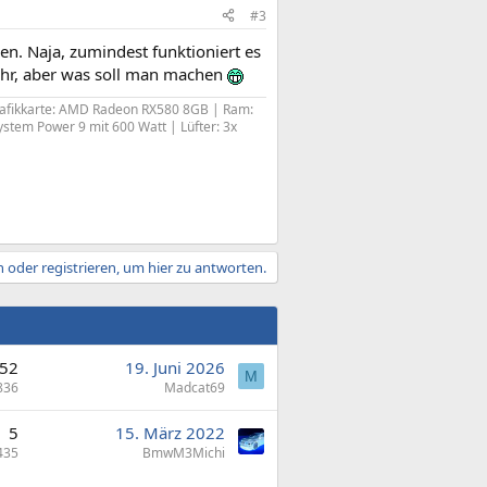
#3
n. Naja, zumindest funktioniert es
mehr, aber was soll man machen
rafikkarte: AMD Radeon RX580 8GB | Ram:
ystem Power 9 mit 600 Watt | Lüfter: 3x
 oder registrieren, um hier zu antworten.
52
19. Juni 2026
M
836
Madcat69
5
15. März 2022
435
BmwM3Michi