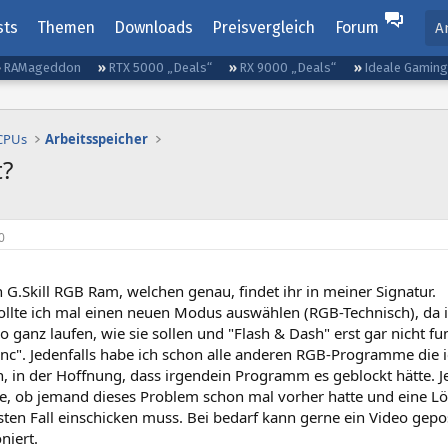
sts
Themen
Downloads
Preisvergleich
Forum
A
RAMageddon
RTX 5000 „Deals“
RX 9000 „Deals“
Ideale Gamin
 CPUs
Arbeitsspeicher
t?
0
 G.Skill RGB Ram, welchen genau, findet ihr in meiner Signatur.
wollte ich mal einen neuen Modus auswählen (RGB-Technisch), da 
o ganz laufen, wie sie sollen und "Flash & Dash" erst gar nicht fu
ync". Jedenfalls habe ich schon alle anderen RGB-Programme die 
 in der Hoffnung, dass irgendein Programm es geblockt hätte. Je
ge, ob jemand dieses Problem schon mal vorher hatte und eine L
en Fall einschicken muss. Bei bedarf kann gerne ein Video gepos
niert.