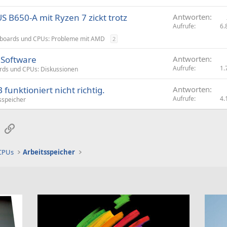
S B650-A mit Ryzen 7 zickt trotz
Antworten
Aufrufe
6.
boards und CPUs: Probleme mit AMD
2
 Software
Antworten
Aufrufe
1.
ds und CPUs: Diskussionen
 funktioniert nicht richtig.
Antworten
Aufrufe
4.
sspeicher
sApp
E-Mail
Link
 CPUs
Arbeitsspeicher