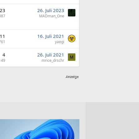
23
26. Juli 2023
887
MADman_One
11
16. Juli 2021
761
yaegi
4
26. Juli 2021
M
149
mrice_drschr