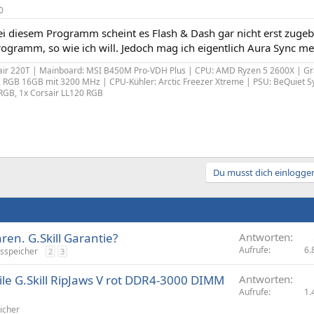
0
ei diesem Programm scheint es Flash & Dash gar nicht erst zugebe
rogramm, so wie ich will. Jedoch mag ich eigentlich Aura Sync 
air 220T | Mainboard: MSI B450M Pro-VDH Plus | CPU: AMD Ryzen 5 2600X | G
t Z RGB 16GB mit 3200 MHz | CPU-Kühler: Arctic Freezer Xtreme | PSU: BeQuiet S
RGB, 1x Corsair LL120 RGB
Du musst dich einloggen
en. G.Skill Garantie?
Antworten
Aufrufe
6.
tsspeicher
2
3
ile G.Skill RipJaws V rot DDR4-3000 DIMM
Antworten
Aufrufe
1.
icher