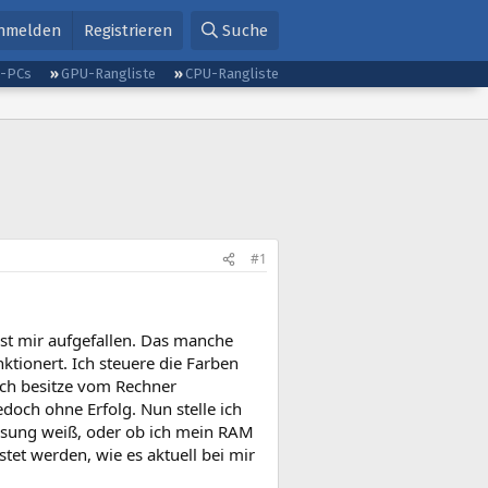
nmelden
Registrieren
Suche
g-PCs
GPU-Rangliste
CPU-Rangliste
#1
ist mir aufgefallen. Das manche
nktionert. Ich steuere die Farben
ich besitze vom Rechner
doch ohne Erfolg. Nun stelle ich
ösung weiß, oder ob ich mein RAM
tet werden, wie es aktuell bei mir