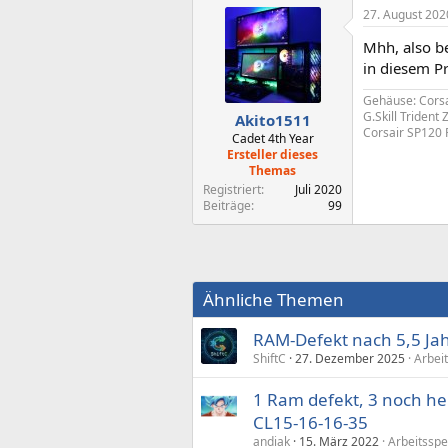
27. August 202
Mhh, also b
in diesem P
Gehäuse: Cors
G.Skill Triden
Akito1511
Corsair SP120 
Cadet 4th Year
Ersteller dieses
Themas
Registriert
Juli 2020
Beiträge
99
Ähnliche Themen
RAM-Defekt nach 5,5 Jahr
ShiftC
27. Dezember 2025
Arbei
1 Ram defekt, 3 noch he
CL15-16-16-35
andiak
15. März 2022
Arbeitsspe