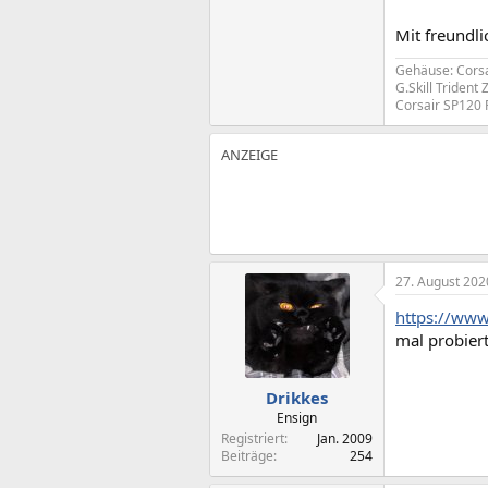
Mit freundl
Gehäuse: Cors
G.Skill Triden
Corsair SP120 
27. August 202
https://www
mal probier
Drikkes
Ensign
Registriert
Jan. 2009
Beiträge
254