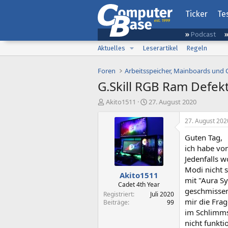
Ticker
Te
Podcast
Aktuelles
Leserartikel
Regeln
Foren
Arbeitsspeicher, Mainboards und
G.Skill RGB Ram Defek
E
E
Akito1511
27. August 2020
r
r
s
s
27. August 202
t
t
Guten Tag,
e
e
l
l
ich habe von
l
l
Jedenfalls 
e
t
Modi nicht s
Akito1511
r
a
mit "Aura S
m
Cadet 4th Year
geschmissen,
Registriert
Juli 2020
mir die Fra
Beiträge
99
im Schlimmst
nicht funktio