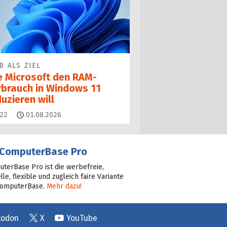
B ALS ZIEL
e Microsoft den RAM-
rbrauch in Windows 11
uzieren will
Kommentare
22
01.08.2026
ComputerBase Pro
terBase Pro ist die werbefreie,
lle, flexible und zugleich faire Variante
ComputerBase.
Mehr dazu!
todon
X
YouTube