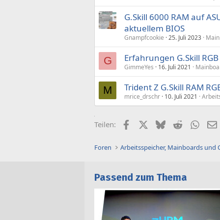
G.Skill 6000 RAM auf ASU
aktuellem BIOS
Gnampfcookie
25. Juli 2023
Main
Erfahrungen G.Skill RGB
G
GimmeYes
16. Juli 2021
Mainboar
Trident Z G.Skill RAM RGB
M
mrice_drschr
10. Juli 2021
Arbeit
Facebook
X (Twitter)
Bluesky
Reddit
What
Teilen:
Foren
Arbeitsspeicher, Mainboards und
Passend zum Thema