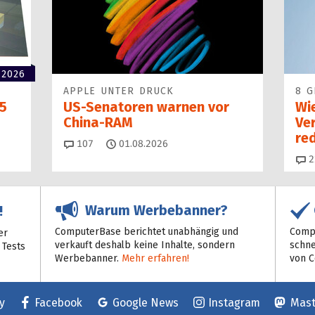
 2026
APPLE UNTER DRUCK
8 G
5
US-Senatoren warnen vor
Wi
China-RAM
Ve
red
Kommentare
107
01.08.2026
2
Warum Werbebanner?
!
ComputerBase berichtet unabhängig und
Compu
er
verkauft deshalb keine Inhalte, sondern
schne
 Tests
Werbebanner.
Mehr erfahren!
von 
y
Facebook
Google News
Instagram
Mas