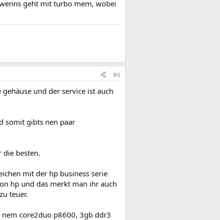
d wenns geht mit turbo mem, wobei
#6
ige gehäuse und der service ist auch
d somit gibts nen paar
 die besten.
eichen mit der hp business serie
e" von hp und das merkt man ihr auch
zu teuer.
it nem core2duo p8600, 3gb ddr3