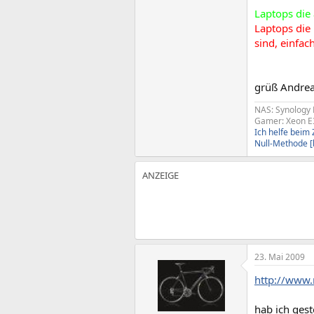
Laptops die
Laptops die 
sind, einfac
grüß Andre
NAS: Synology 
Gamer: Xeon E
Ich helfe bei
Null-Methode 
23. Mai 2009
http://www.
hab ich gest