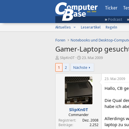
Ticker
Te
Podcast
Aktuelles
Leserartikel
Regeln
Foren
Notebooks und Desktop-Comput
Gamer-Laptop gesucht
E
E
SlipKn0T
23. Mai 2009
r
r
1
2
Nächste
s
s
t
t
e
e
23. Mai 2009
l
l
Hallo, CB g
l
l
e
t
r
a
Die Qual de
m
habe ich ab
SlipKn0T
Commander
Allerdings 
Registriert
Dez. 2008
laptop zu s
Beiträge
2.252