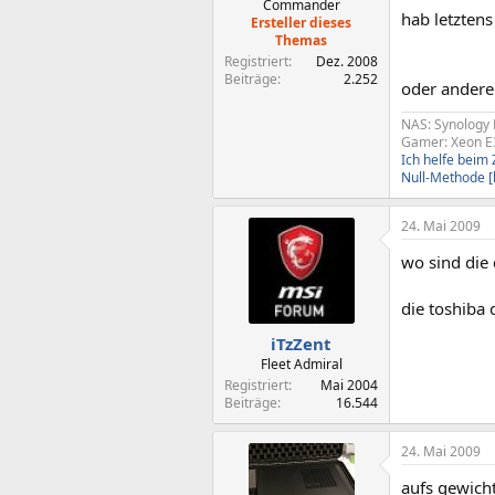
Commander
hab letzten
Ersteller dieses
Themas
Registriert
Dez. 2008
Beiträge
2.252
oder andere 
NAS: Synology 
Gamer: Xeon E
Ich helfe bei
Null-Methode 
24. Mai 2009
wo sind die 
die toshiba 
iTzZent
Fleet Admiral
Registriert
Mai 2004
Beiträge
16.544
24. Mai 2009
aufs gewicht