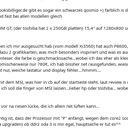
oksbilliger.de gibt es sogar ein schwarzes qosmio =) farblich is 
nd fast bei allen modellen gleich
M GT, (der toshiba hat 2 x 250GB platten) 15,4" auf 1280x800 u
 den ich mir ausgesucht hab (vom modell Xi3560) hat auch P8600
azu 2 grafikkarten, was mich besonders inspiriert und was es au
enleser. die farbe is geschmackssache...wobei ich das eher als kl
omischerweise nur 780€, ich hab bissher net rausgefunden, wieso d
ht nur, weiche tastatur und display fehler....hmmm....
it dem MSI, was hier in cb auf der startseite steht, laut review i
ich soll die finger von MSI lassen...lieber hp oder toshiba... wob
 vor na riesen lücke, die ich allein net lüften kann...
htig ist, dass der Prozessor mit "P" anfängt, wegen dem core2 so
ja upgraden) ob ddr2 oda 3 is mir egal, hauptsache er tut es^^