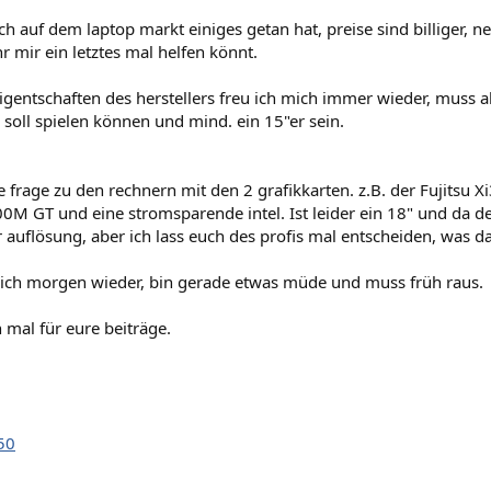
ich auf dem laptop markt einiges getan hat, preise sind billiger, n
hr mir ein letztes mal helfen könnt.
gentschaften des herstellers freu ich mich immer wieder, muss ab
 soll spielen können und mind. ein 15"er sein.
e frage zu den rechnern mit den 2 grafikkarten. z.B. der Fujitsu 
M GT und eine stromsparende intel. Ist leider ein 18" und da de
r auflösung, aber ich lass euch des profis mal entscheiden, was das 
ich morgen wieder, bin gerade etwas müde und muss früh raus.
 mal für eure beiträge.
50