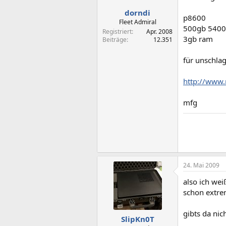
dorndi
p8600
Fleet Admiral
500gb 540
Registriert
Apr. 2008
3gb ram
Beiträge
12.351
für unschla
http://www
mfg
24. Mai 2009
also ich wei
schon extrem
gibts da nic
SlipKn0T