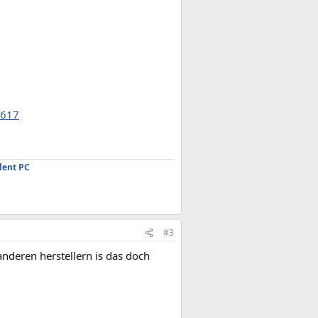
0617
lent PC
#3
 anderen herstellern is das doch