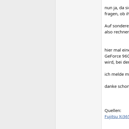
nun ja, da s
fragen, ob i
Auf sonderei
also rechner
hier mal ein
GeForce 9600
wird, bei de
ich melde m
danke schon
Quellen:
Fujitsu Xi36