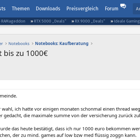
sts
Themen
Downloads
Preisvergleich
Forum
A
RAMageddon
RTX 5000 „Deals“
RX 9000 „Deals“
Ideale Gamin
er
Notebooks
Notebooks: Kaufberatung
 bis zu 1000€
emeinde.
r wahl, ich hatte vor einigen monaten schonmal einen thread weg
er gedacht, die maximale summe von der versicherung zurück 
wurde das heute bestätigt, dass ich nur 1000 euro bekommen we
uchen, der zu mind. games auf low bzw med flüssig zoggn kann.