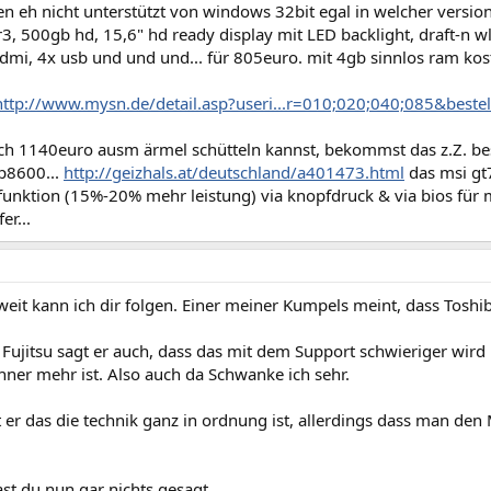
n eh nicht unterstützt von windows 32bit egal in welcher versio
 500gb hd, 15,6" hd ready display mit LED backlight, draft-n wla
dmi, 4x usb und und und... für 805euro. mit 4gb sinnlos ram kos
http://www.mysn.de/detail.asp?useri...r=010;020;040;085&bes
h 1140euro ausm ärmel schütteln kannst, bekommst das z.Z. be
 p8600...
http://geizhals.at/deutschland/a401473.html
das msi gt
funktion (15%-20% mehr leistung) via knopfdruck & via bios für 
er...
weit kann ich dir folgen. Einer meiner Kumpels meint, dass Toshib
ujitsu sagt er auch, dass das mit dem Support schwieriger wird u
hner mehr ist. Also auch da Schwanke ich sehr.
 er das die technik ganz in ordnung ist, allerdings dass man den
st du nun gar nichts gesagt.