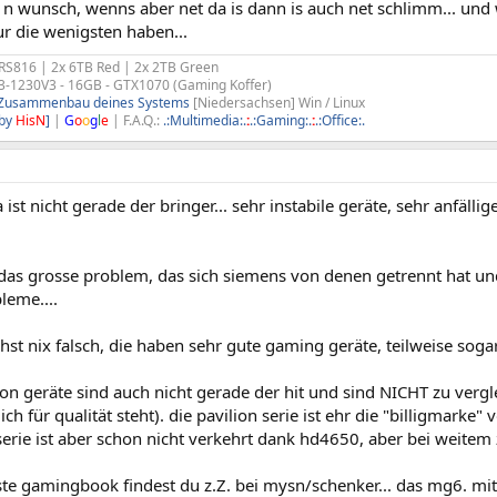
 n wunsch, wenns aber net da is dann is auch net schlimm... un
r die wenigsten haben...
RS816 | 2x 6TB Red | 2x 2TB Green
3-1230V3 - 16GB - GTX1070 (Gaming Koffer)
m Zusammenbau deines Systems
[Niedersachsen] Win / Linux
[by
HisN
]
|
G
o
o
g
l
e
| F.A.Q.:
.:Multimedia:.
:
.:Gaming:.
:
.:Office:.
a ist nicht gerade der bringer... sehr instabile geräte, sehr anfäll
 das grosse problem, das sich siemens von denen getrennt hat un
leme....
st nix falsch, die haben sehr gute gaming geräte, teilweise sogar
ion geräte sind auch nicht gerade der hit und sind NICHT zu vergl
ich für qualität steht). die pavilion serie ist ehr die "billigmark
serie ist aber schon nicht verkehrt dank hd4650, aber bei weitem 
ste gamingbook findest du z.Z. bei mysn/schenker... das mg6. m