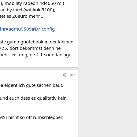
n), mobility radeon hd4650 mit
n by intel (wifilink 5100),
tet es 20euro mehr...
tellnr=admu0509#DNconfig
ste gamingnotebook in der kleinen
725. dort bekommst denn ne
mehr leistung, ne 4.1 soundanlage
#7
a eigentlich gute sachen baut.
nd auch dass es qualitativ kein
 MSI nicht so oft rumschleppen