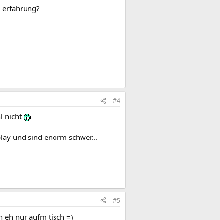
d erfahrung?
#4
l nicht
play und sind enorm schwer...
#5
n eh nur aufm tisch =)