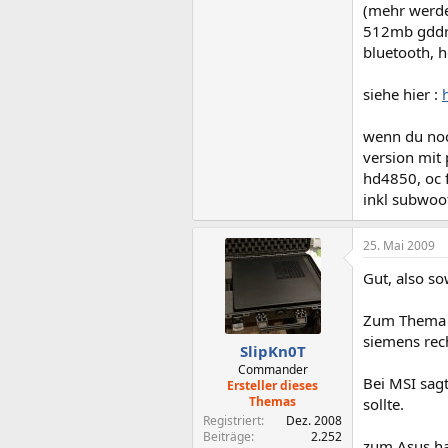
(mehr werde
512mb gddr3,
bluetooth, h
siehe hier :
wenn du noc
version mit
hd4850, oc 
inkl subwoof
25. Mai 2009
Gut, also so
Zum Thema F
siemens rec
SlipKn0T
Commander
Bei MSI sagt
Ersteller dieses
Themas
sollte.
Registriert
Dez. 2008
Beiträge
2.252
zum Asus ha