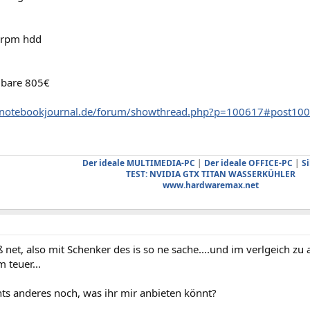
0rpm hdd
gbare 805€
.notebookjournal.de/forum/showthread.php?p=100617#post10
Der ideale MULTIMEDIA-PC
|
Der ideale OFFICE-PC
|
Si
TEST: NVIDIA GTX TITAN WASSERKÜHLER
www.hardwaremax.net
ß net, also mit Schenker des is so ne sache....und im verlgeich zu
 teuer...
hts anderes noch, was ihr mir anbieten könnt?