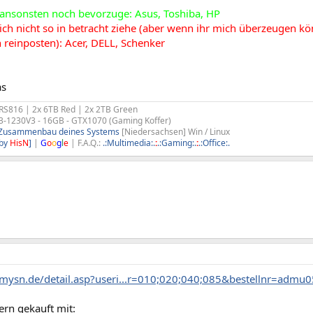
 ansonsten noch bevorzuge: Asus, Toshiba, HP
ich nicht so in betracht ziehe (aber wenn ihr mich überzeugen kön
h reinposten): Acer, DELL, Schenker
as
RS816 | 2x 6TB Red | 2x 2TB Green
3-1230V3 - 16GB - GTX1070 (Gaming Koffer)
m Zusammenbau deines Systems
[Niedersachsen] Win / Linux
[by
HisN
]
|
G
o
o
g
l
e
| F.A.Q.:
.:Multimedia:.
:
.:Gaming:.
:
.:Office:.
mysn.de/detail.asp?useri...r=010;020;040;085&bestellnr=adm
ern gekauft mit: