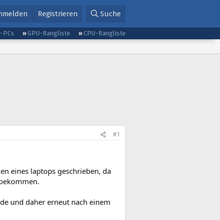
nmelden
Registrieren
Suche
g-PCs
GPU-Rangliste
CPU-Rangliste
#1
en eines laptops geschrieben, da
zubekommen.
rde und daher erneut nach einem