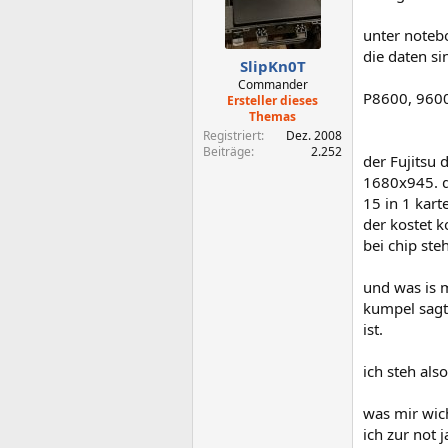
unter notebo
die daten si
SlipKn0T
Commander
P8600, 9600
Ersteller dieses
Themas
Registriert
Dez. 2008
Beiträge
2.252
der Fujitsu
1680x945. d
15 in 1 kart
der kostet k
bei chip ste
und was is m
kumpel sagt 
ist.
ich steh also
was mir wic
ich zur not 