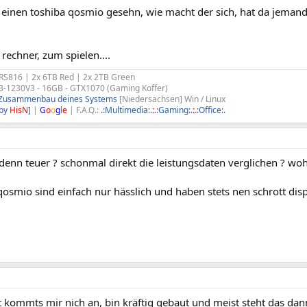
s einen toshiba qosmio gesehn, wie macht der sich, hat da jeman
rechner, zum spielen....
RS816 | 2x 6TB Red | 2x 2TB Green
3-1230V3 - 16GB - GTX1070 (Gaming Koffer)
m Zusammenbau deines Systems
[Niedersachsen] Win / Linux
[by
HisN
]
|
G
o
o
g
l
e
| F.A.Q.:
.:Multimedia:.
:
.:Gaming:.
:
.:Office:.
denn teuer ? schonmal direkt die leistungsdaten verglichen ? woh
qosmio sind einfach nur hässlich und haben stets nen schrott dis
 kommts mir nich an, bin kräftig gebaut und meist steht das dan