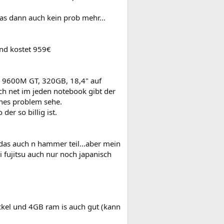
das dann auch kein prob mehr...
nd kostet 959€
, 9600M GT, 320GB, 18,4" auf
ch net im jeden notebook gibt der
eines problem sehe.
er so billig ist.
s das auch n hammer teil...aber mein
ei fujitsu auch nur noch japanisch
ckel und 4GB ram is auch gut (kann