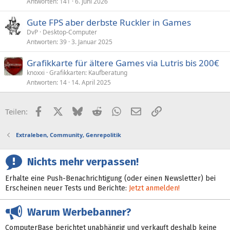
Antworten
141
6. Juni 2026
Gute FPS aber derbste Ruckler in Games
DvP
Desktop-Computer
Antworten
39
3. Januar 2025
Grafikkarte für ältere Games via Lutris bis 200€
knoxxi
Grafikkarten: Kaufberatung
Antworten
14
14. April 2025
Facebook
X (Twitter)
Bluesky
Reddit
WhatsApp
E-Mail
Link
Teilen:
Extraleben, Community, Genrepolitik
Nichts mehr verpassen!
Erhalte eine Push-Benachrichtigung (oder einen Newsletter) bei
Erscheinen neuer Tests und Berichte:
Jetzt anmelden!
Warum Werbebanner?
ComputerBase berichtet unabhängig und verkauft deshalb keine