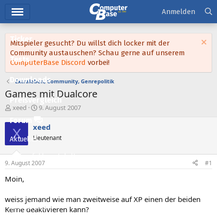
Hauptmenü
Anmelden
Ticker
Mitspieler gesucht? Du willst dich locker mit der
Community austauschen? Schau gerne auf unserem
Tests
ComputerBase Discord
vorbei!
Downloads
Extraleben, Community, Genrepolitik
Games mit Dualcore
Preisvergleich
E
E
xeed
9. August 2007
r
r
Forum
s
s
xeed
X
t
t
Lieutenant
Aktuelles
e
e
l
l
Empfohlene Inhalte
l
l
9. August 2007
#1
e
t
Neue Beiträge
r
a
Moin,
m
Neueste Aktivitäten
weiss jemand wie man zweitweise auf XP einen der beiden
Leserartikel
Kerne deaktivieren kann?