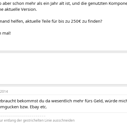
 aber schon mehr als ein Jahr alt ist, und die genutzten Kompon
ne aktuelle Version.
and helfen, aktuelle Teile für bis zu 250€ zu finden?
 mal!
 2014
ebraucht bekommst du da wesentlich mehr fürs Geld, würde mich
umgucken bzw. Ebay etc.
- - - - - - - - - - - - - - - - - - - - - - -
tur entlang der gestrichelten Linie ausschneiden