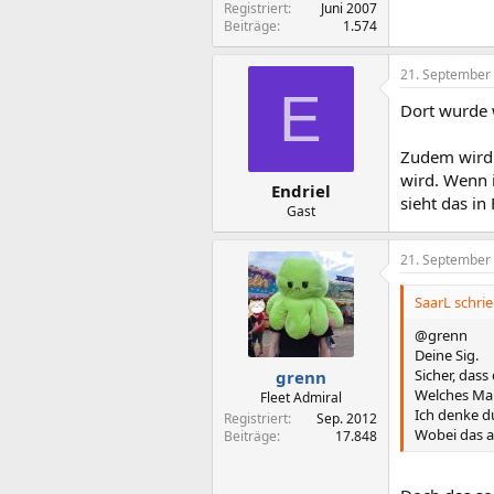
Registriert
Juni 2007
Beiträge
1.574
21. September
E
Dort wurde w
Zudem wird 
wird. Wenn i
Endriel
sieht das i
Gast
21. September
SaarL schrie
@grenn
Deine Sig.
Sicher, dass
grenn
Welches Mai
Fleet Admiral
Ich denke d
Registriert
Sep. 2012
Wobei das a
Beiträge
17.848