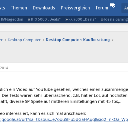
sts
Themen
Downloads
Preisvergleich
Forum
A
RAMageddon
RTX 5000 „Deals“
RX 9000 „Deals“
Ideale Gamin
er
Desktop-Computer
Desktop-Computer: Kaufberatung
 2014
ulich ein Video auf YouTube gesehen, welches einen zusammeng
. Die Tests waren sehr überraschend, z.B. hat er LoL auf höchsten
afft, diverse SP Spiele auf mittleren Einstellungen mit 45 fps,...
o interessiert, kann es sich mal anschauen:
w.google.at/url?sa=t&sour...e7oouSlFu5dGaHAug&sig2=nkOa_