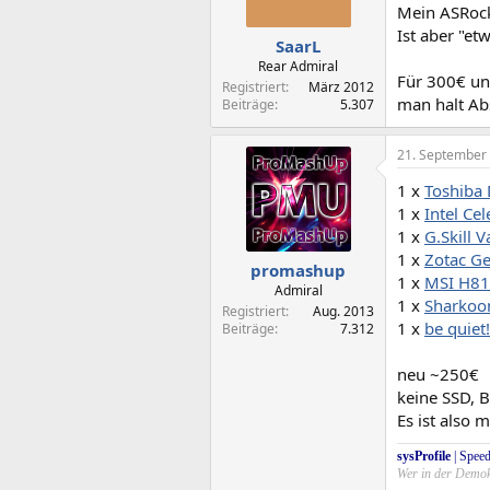
Mein ASRock
Ist aber "et
SaarL
Rear Admiral
Für 300€ un
Registriert
März 2012
man halt Ab
Beiträge
5.307
21. September
1 x
Toshiba
1 x
Intel C
1 x
G.Skill
1 x
Zotac Ge
promashup
1 x
MSI H81
Admiral
1 x
Sharkoo
Registriert
Aug. 2013
1 x
be quie
Beiträge
7.312
neu ~250€
keine SSD, B
Es ist also 
sysProfile
|
Speed
Wer in der Demokr