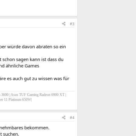
#3
lber würde davon abraten so ein
 schon sagen kann ist dass du
 und ähnliche Games
re es auch gut zu wissen was für
-3600 | Asus TUF Gaming Radeon 6900 XT |
wer 11 Platinum 650W|
#4
Annehmbares bekommen.
t suchen.