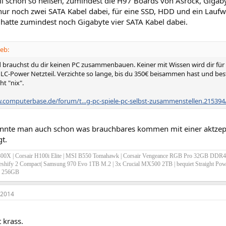
ll schon so heißen, zumindest die H97 Boards von Asrock, Gigab
nur noch zwei SATA Kabel dabei, für eine SSD, HDD und ein Laufwe
hatte zumindest noch Gigabyte vier SATA Kabel dabei.
eb:
d brauchst du dir keinen PC zusammenbauen. Keiner mit Wissen wird dir für 
C-Power Netzteil. Verzichte so lange, bis du 350€ beisammen hast und best
t "nix".
.computerbase.de/forum/t...g-pc-spiele-pc-selbst-zusammenstellen.215394
nnte man auch schon was brauchbares kommen mit einer aktzept
t.
0X | Corsair H100i Elite | MSI B550 Tomahawk | Corsair Vengeance RGB Pro 32GB DDR4
eshify 2 Compact| Samsung 970 Evo 1TB M.2 | 3x Crucial MX500 2TB | bequiet Straight Po
G 256GB
 2014
t krass.