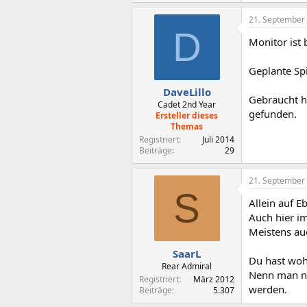
21. September
D
Monitor ist
Geplante Spi
DaveLillo
Gebraucht h
Cadet 2nd Year
gefunden.
Ersteller dieses
Themas
Registriert
Juli 2014
Beiträge
29
21. September
S
Allein auf E
Auch hier im
Meistens au
SaarL
Du hast wohl
Rear Admiral
Nenn man nac
Registriert
März 2012
werden.
Beiträge
5.307