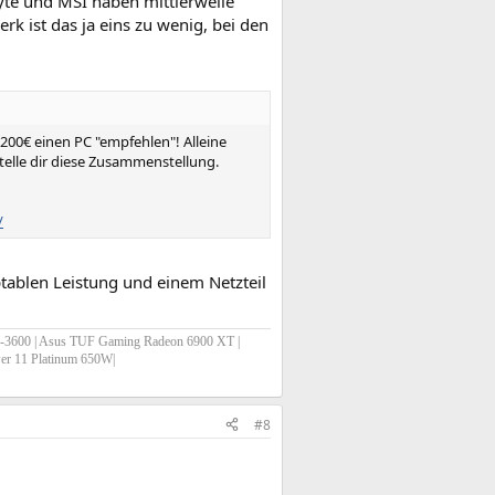
yte und MSI haben mittlerweile
rk ist das ja eins zu wenig, bei den
200€ einen PC "empfehlen"! Alleine
elle dir diese Zusammenstellung.
/
ablen Leistung und einem Netzteil
-3600 | Asus TUF Gaming Radeon 6900 XT |
wer 11 Platinum 650W|
#8