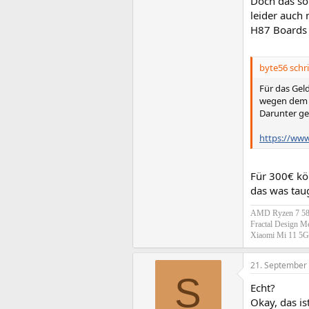
Doch das so
leider auch 
H87 Boards 
byte56 schri
Für das Gel
wegen dem L
Darunter geh
https://www
Für 300€ kö
das was taug
AMD Ryzen 7 580
Fractal Design M
Xiaomi Mi 11 5
21. September
S
Echt?
Okay, das is