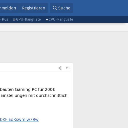
nmelden
Registrieren
Suche
g-PCs
GPU-Rangliste
CPU-Rangliste
#1
ebauten Gaming PC für 200€
 Einstellungen mit durchschnittlich
WpbKFiEdKswmlw7Rw