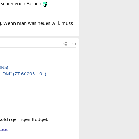
verschiedenen Farben
ng. Wenn man was neues will, muss
#9
BNS)
 HDMI (ZT-60205-10L)
 solch geringen Budget.
lieren