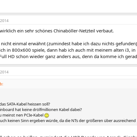
 2014
irklich ein sehr schönes Chinaböller-Netzteil verbaut.
nicht einmal erwähnt (zumindest habe ich dazu nichts gefunden)
ch in 800x600 spiele, dann hab ich auch mit meinem alten i3, in 
n Full HD schon wieder ganz anders aus, denn da komme ich gerad
 2014
b:
 das SATA-Kabel heissen soll?
nboard hat keine drölfmillionen Kabel dabei?
u meinst nen PCIe-Kabel
uch keinen Sinn ergeben würde, da die NTs der größeren über ausreichend