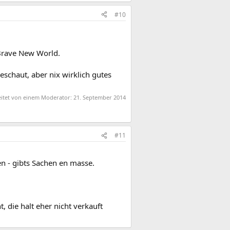
#10
 Brave New World.
schaut, aber nix wirklich gutes
eitet von einem Moderator:
21. September 2014
#11
en - gibts Sachen en masse.
, die halt eher nicht verkauft