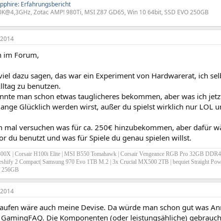
pphire: Erfahrungsbericht
0K@4,3GHz, Zotac AMP! 980Ti, MSI Z87 GD65, Win 10 64bit, SSD EVO 250GB
 2014
 im Forum,
viel dazu sagen, das war ein Experiment von Hardwarerat, ich se
lltag zu benutzen.
nnte man schon etwas tauglicheres bekommen, aber was ich jetzt
lange Glücklich werden wirst, außer du spielst wirklich nur LOL
h mal versuchen was für ca. 250€ hinzubekommen, aber dafür wä
r du benutzt und was für Spiele du genau spielen willst.
0X | Corsair H100i Elite | MSI B550 Tomahawk | Corsair Vengeance RGB Pro 32GB DDR4
eshify 2 Compact| Samsung 970 Evo 1TB M.2 | 3x Crucial MX500 2TB | bequiet Straight Po
G 256GB
 2014
kaufen wäre auch meine Devise. Da würde man schon gut was 
e GamingFAQ. Die Komponenten (oder leistungsähliche) gebrauch