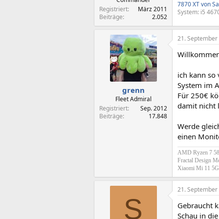
7870 XT von Sa
Registriert
März 2011
System: i5 467
Beiträge
2.052
21. September
Willkommen
ich kann so 
System im A
grenn
Für 250€ kö
Fleet Admiral
damit nicht 
Registriert
Sep. 2012
Beiträge
17.848
Werde gleic
einen Monito
AMD Ryzen 7 580
Fractal Design M
Xiaomi Mi 11 5
21. September
S
Gebraucht 
Schau in di