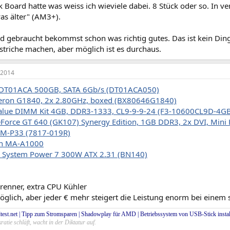
 Board hatte was weiss ich wieviele dabei. 8 Stück oder so. In 
was älter" (AM3+).
d gebraucht bekommst schon was richtig gutes. Das ist kein Di
striche machen, aber möglich ist es durchaus.
 2014
 DT01ACA 500GB, SATA 6Gb/s (DT01ACA050)
eleron G1840, 2x 2.80GHz, boxed (BX80646G1840)
 Value DIMM Kit 4GB, DDR3-1333, CL9-9-9-24 (F3-10600CL9D-4G
Force GT 640 (GK107) Synergy Edition, 1GB DDR3, 2x DVI, Mini
M-P33 (7817-019R)
n MA-A1000
t! System Power 7 300W ATX 2.31 (BN140)
renner, extra CPU Kühler
möglich, aber jeder € mehr steigert die Leistung enorm bei einem
test.net
|
Tipp zum Stromsparen
|
Shadowplay für AMD
|
Betriebssystem von USB-Stick instal
atie schläft, wacht in der Diktatur auf.