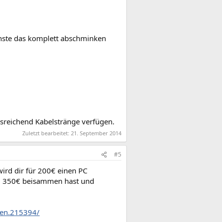
nste das komplett abschminken
sreichend Kabelstränge verfügen.
Zuletzt bearbeitet:
21. September 2014
#5
ird dir für 200€ einen PC
 du 350€ beisammen hast und
len.215394/