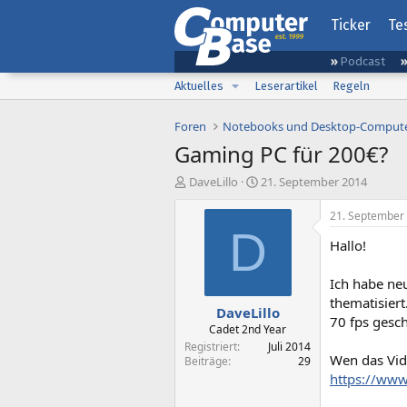
Ticker
Te
Podcast
Aktuelles
Leserartikel
Regeln
Foren
Notebooks und Desktop-Comput
Gaming PC für 200€?
E
E
DaveLillo
21. September 2014
r
r
s
s
21. September
t
t
D
Hallo!
e
e
l
l
l
l
Ich habe ne
e
t
thematisiert
DaveLillo
r
a
70 fps gesch
m
Cadet 2nd Year
Registriert
Juli 2014
Wen das Vide
Beiträge
29
https://ww