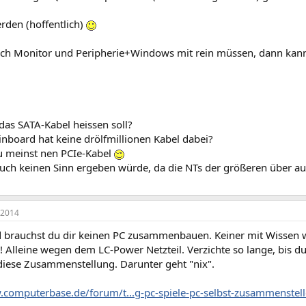
rden (hoffentlich)
ch Monitor und Peripherie+Windows mit rein müssen, dann kan
 das SATA-Kabel heissen soll?
nboard hat keine drölfmillionen Kabel dabei?
u meinst nen PCIe-Kabel
uch keinen Sinn ergeben würde, da die NTs der größeren über au
 2014
d brauchst du dir keinen PC zusammenbauen. Keiner mit Wissen w
! Alleine wegen dem LC-Power Netzteil. Verzichte so lange, bis
 diese Zusammenstellung. Darunter geht "nix".
.computerbase.de/forum/t...g-pc-spiele-pc-selbst-zusammenstel