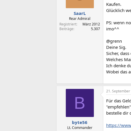
Kaufen.
Glücklich we
SaarL
Rear Admiral
PS: wenn no
Registriert
März 2012
imo^^
Beiträge
5.307
@grenn
Deine Sig.
Sicher, dass
Welches Mai
Ich denke d
Wobei das a
21. September
B
Für das Gel
"empfehlen"
bestelle dir
byte56
https://www
Lt. Commander