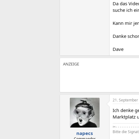
Da das Video
suche ich ei
Kann mir jem
Danke schon
Dave
21. September
Ich denke g
Marktplatz 
✂- - - - - - - - - - - 
Bitte die Signa
napecs
Commander